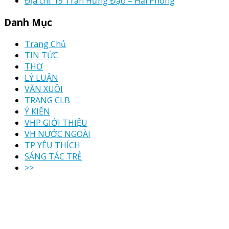
Địa chỉ: 19 Trần Hưng Đạo – Hải Phòng
Danh Mục
Trang Chủ
TIN TỨC
THƠ
LÝ LUẬN
VĂN XUÔI
TRANG CLB
Ý KIẾN
VHP GIỚI THIỆU
VH NƯỚC NGOÀI
TP YÊU THÍCH
SÁNG TÁC TRẺ
>>