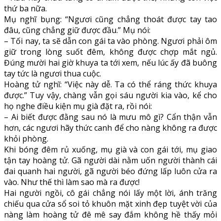
thứ ba nữa.
Mụ nghĩ bụng: “Ngươi cũng chẳng thoát được tay tao
đâu, cũng chẳng giữ được đầu.” Mụ nói:
– Tối nay, ta sẽ dẫn con gái ta vào phòng. Ngươi phải ôm
giữ trong lòng suốt đêm, không được chợp mắt ngủ.
Đúng mười hai giờ khuya ta tới xem, nếu lúc ấy đã buông
tay tức là ngươi thua cuộc.
Hoàng tử nghĩ: “Việc này dễ. Ta có thể ráng thức khuya
được.” Tuy vậy, chàng vẫn gọi sáu người kia vào, kể cho
họ nghe điều kiện mụ già đặt ra, rồi nói:
– Ai biết được đằng sau nó là mưu mô gì? Cẩn thận vẫn
hơn, các ngươi hãy thức canh để cho nàng không ra được
khỏi phòng.
Khi bóng đêm rủ xuống, mụ già và con gái tới, mụ giao
tận tay hoàng tử. Gã người dài nằm uốn người thành cái
đai quanh hai người, gã người béo đứng lấp luôn cửa ra
vào. Như thế thì làm sao mà ra được!
Hai người ngồi, cô gái chẳng nói lấy một lời, ánh trăng
chiếu qua cửa sổ soi tỏ khuôn mặt xinh đẹp tuyệt vời của
nàng làm hoàng tử đê mê say đắm không hề thấy mỏi