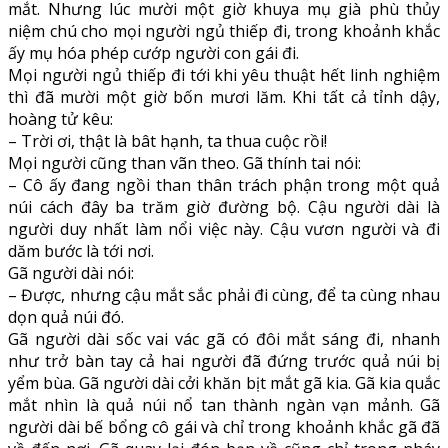
mắt. Nhưng lúc mười một giờ khuya mụ già phù thủy
niệm chú cho mọi người ngủ thiếp đi, trong khoảnh khắc
ấy mụ hóa phép cướp người con gái đi.
Mọi người ngủ thiếp đi tới khi yêu thuật hết linh nghiệm
thì đã mười một giờ bốn mươi lăm. Khi tất cả tỉnh dậy,
hoàng tử kêu:
– Trời ơi, thật là bât hạnh, ta thua cuộc rồi!
Mọi người cũng than vãn theo. Gã thính tai nói:
– Cô ấy đang ngồi than thân trách phận trong một quả
núi cách đây ba trăm giờ đường bộ. Cậu người dài là
người duy nhất làm nổi việc này. Cậu vươn người và đi
dăm bước là tới nơi.
Gã người dài nói:
– Được, nhưng cậu mắt sắc phải đi cùng, để ta cùng nhau
dọn quả núi đó.
Gã người dài sốc vai vác gã có đôi mắt sáng đi, nhanh
như trở bàn tay cả hai người đã đứng trước quả núi bị
yểm bùa. Gã người dài cởi khăn bịt mắt gã kia. Gã kia quắc
mắt nhìn là quả núi nổ tan thành ngàn vạn mảnh. Gã
người dài bế bổng cô gái và chỉ trong khoảnh khắc gã đã