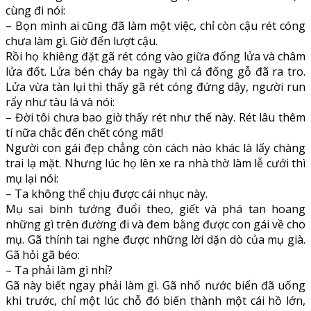
cùng đi nói:
– Bọn mình ai cũng đã làm một việc, chỉ còn cậu rét cóng
chưa làm gì. Giờ đến lượt cậu.
Rồi họ khiêng đặt gã rét cóng vào giữa đống lửa và châm
lửa đốt. Lửa bén cháy ba ngày thì cả đống gỗ đã ra tro.
Lửa vừa tàn lụi thì thấy gã rét cóng đứng dậy, người run
rẩy như tàu lá và nói:
– Đời tôi chưa bao giờ thấy rét như thế này. Rét lâu thêm
tí nữa chắc đến chết cóng mất!
Người con gái đẹp chẳng còn cách nào khác là lấy chàng
trai lạ mặt. Nhưng lúc họ lên xe ra nhà thờ làm lễ cưới thì
mụ lại nói:
– Ta không thể chịu được cái nhục này.
Mụ sai binh tướng đuổi theo, giết và phá tan hoang
những gì trên đường đi và đem bằng được con gái về cho
mụ. Gã thính tai nghe được những lời dặn dò của mụ già.
Gã hỏi gã béo:
– Ta phải làm gì nhỉ?
Gã này biết ngay phải làm gì. Gã nhổ nước biển đã uống
khi trước, chỉ một lúc chỗ đó biến thành một cái hồ lớn,