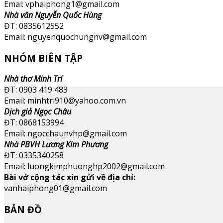
Emai: vphaiphong1@gmail.com
Nhà văn Nguyễn Quốc Hùng
ĐT: 0835612552
Email: nguyenquochungnv@gmail.com
NHÓM BIÊN TẬP
Nhà thơ Minh Trí
ĐT: 0903 419 483
Email: minhtri910@yahoo.com.vn
Dịch giả Ngọc Châu
ĐT: 0868153994
Email: ngocchaunvhp@gmail.com
Nhà PBVH Lương Kim Phương
ĐT: 0335340258
Email: luongkimphuonghp2002@gmail.com
Bài vở cộng tác xin gửi về địa chỉ:
vanhaiphong01@gmail.com
BẢN ĐỒ