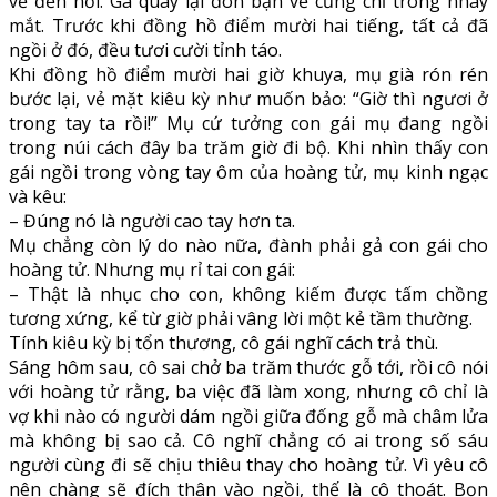
về đến nơi. Gã quay lại đón bạn về cũng chỉ trong nháy
mắt. Trước khi đồng hồ điểm mười hai tiếng, tất cả đã
ngồi ở đó, đều tươi cười tỉnh táo.
Khi đồng hồ điểm mười hai giờ khuya, mụ già rón rén
bước lại, vẻ mặt kiêu kỳ như muốn bảo: “Giờ thì ngươi ở
trong tay ta rồi!” Mụ cứ tưởng con gái mụ đang ngồi
trong núi cách đây ba trăm giờ đi bộ. Khi nhìn thấy con
gái ngồi trong vòng tay ôm của hoàng tử, mụ kinh ngạc
và kêu:
– Đúng nó là người cao tay hơn ta.
Mụ chẳng còn lý do nào nữa, đành phải gả con gái cho
hoàng tử. Nhưng mụ rỉ tai con gái:
– Thật là nhục cho con, không kiếm được tấm chồng
tương xứng, kể từ giờ phải vâng lời một kẻ tầm thường.
Tính kiêu kỳ bị tổn thương, cô gái nghĩ cách trả thù.
Sáng hôm sau, cô sai chở ba trăm thước gỗ tới, rồi cô nói
với hoàng tử rằng, ba việc đã làm xong, nhưng cô chỉ là
vợ khi nào có người dám ngồi giữa đống gỗ mà châm lửa
mà không bị sao cả. Cô nghĩ chẳng có ai trong số sáu
người cùng đi sẽ chịu thiêu thay cho hoàng tử. Vì yêu cô
nên chàng sẽ đích thân vào ngồi, thế là cô thoát. Bọn