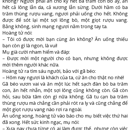
không? Ngươi phải ăn cho kỳ hết ba trăm con bò ấy, ăn
hết cả lông lẫn da, cả xương lẫn sừng. Dưới hầm có ba
trăm thùng rượu vang, ngươi phải uống cho hết. Không
được để sót lại một sợi lông bò, một giọt rượu vang.
Bằng không, sinh mạng ngươi nằm trong tay ta.
Hoàng tử nói:
– Tôi có được mời bạn cùng ăn không? Ăn uống thiếu
bạn còn gì là ngon, là vui!
Mụ già cười nham hiểm và đáp:
– Được mời một người cho có bạn, nhưng không được
mời thêm người khác nữa.
Hoàng tử ra tìm sáu người, bảo với gã béo:
– Hôm nay ngươi là khách của ta, cứ ăn cho thật no nhé!
Gã béo vươn vai và ăn một lúc hết sạch đàn bò ba trăm
con, ăn hết nhẵn, một sợi lông cũng không còn. Gã còn
hỏi, sau bữa tâm còn gì nữa không. Gã tu cạn ba trăm
thùng rượu mà chẳng cần phải rót ra ly và cũng chẳng để
một giọt rượu vang nào rơi ra ngoài.
Ăn uống xong, hoàng tử vào báo cho mụ biết việc thứ hai
đã xong. Hết sức kinh ngạc, mụ nói:
– Xưa nay chưa từng có ai làm được thế, nhưng còn việc