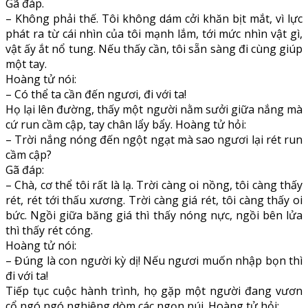
Gã đáp.
– Không phải thế. Tôi không dám cởi khăn bịt mắt, vì lực
phát ra từ cái nhìn của tôi mạnh lắm, tới mức nhìn vật gì,
vật ấy ắt nổ tung. Nếu thấy cần, tôi sẵn sàng đi cùng giúp
một tay.
Hoàng tử nói:
– Có thể ta cần đến ngươi, đi với ta!
Họ lại lên đường, thấy một người nằm sưởi giữa nắng mà
cứ run cầm cập, tay chân lẩy bẩy. Hoàng tử hỏi:
– Trời nắng nóng đến ngột ngạt mà sao ngươi lại rét run
cầm cập?
Gã đáp:
– Chà, cơ thể tôi rất là lạ. Trời càng oi nồng, tôi càng thấy
rét, rét tới thấu xương. Trời càng giá rét, tôi càng thấy oi
bức. Ngồi giữa băng giá thì thấy nóng nực, ngồi bên lửa
thì thấy rét cóng.
Hoàng tử nói:
– Đúng là con người kỳ dị! Nếu ngươi muốn nhập bọn thì
đi với ta!
Tiếp tục cuộc hành trình, họ gặp một người đang vươn
cổ ngó ngó nghiêng dòm các ngọn núi. Hoàng tử hỏi: