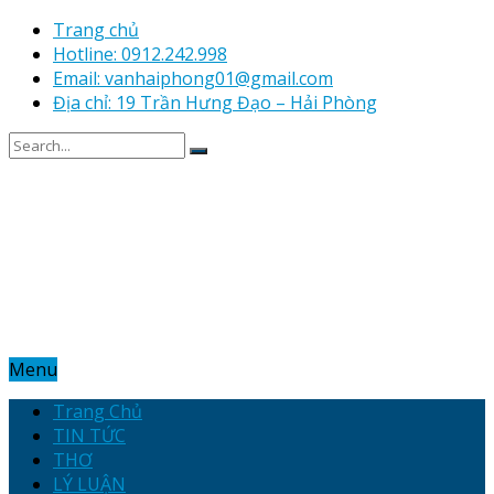
Trang chủ
Hotline: 0912.242.998
Email: vanhaiphong01@gmail.com
Địa chỉ: 19 Trần Hưng Đạo – Hải Phòng
Menu
Trang Chủ
TIN TỨC
THƠ
LÝ LUẬN