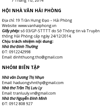
7 Tháng Tư, 2014
HỘI NHÀ VĂN HẢI PHÒNG
Địa chỉ: 19 Trần Hưng Đạo – Hải Phòng
Website: www.vanhaiphong.vn
Giấy phép:
số 03/GP-STTTT do Sở Thông tin và Truyền
thông Hải Phòng cấp ngày 24/12/2014.
Chịu trách nhiệm nội dung:
Nhà thơ Đinh Thường
ĐT: 0912242998
Email: dinhthuong.tho@gmail.com
NHÓM BIÊN TẬP
Nhà văn Dương Thị Nhụn
Email: haduongvhnthp@gmail.com
Nhà thơ Trần Thị Lưu Ly
Email: tranluuly.vn@gmail.com
Nhà thơ Nguyễn Đình Minh
ĐT: 0912 808 927