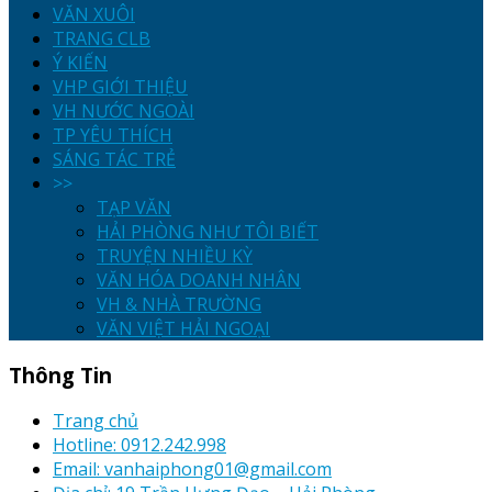
VĂN XUÔI
TRANG CLB
Ý KIẾN
VHP GIỚI THIỆU
VH NƯỚC NGOÀI
TP YÊU THÍCH
SÁNG TÁC TRẺ
>>
TẠP VĂN
HẢI PHÒNG NHƯ TÔI BIẾT
TRUYỆN NHIỀU KỲ
VĂN HÓA DOANH NHÂN
VH & NHÀ TRƯỜNG
VĂN VIỆT HẢI NGOẠI
Thông Tin
Trang chủ
Hotline: 0912.242.998
Email: vanhaiphong01@gmail.com