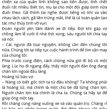
chiến xa của quân lính không sao tiến được, lính chết
đuối rất nhiều. Biết tin, mụ lại cho một đội giáp binh nữa
đuổi theo. Gã thính tai nghe được tiếng vũ khí va vào
nhau lách cách, gã liền trừng mắt, thế là cả toán quân tan
tác như thủy tinh vỡ vụn.
Đoàn người yên tâm đánh xe đi tiếp. Đợi khi gặp vợ
chồng làm lễ cưới ở nhà thờ xong, sáu người tới chia tay
và nói:
– Các ngươi đã toại nguyện, không cần đến chúng tôi
nữa. Chúng tôi lại tiếp tục cuộc hành trình để tìm vận may
của chúng tôi.
Phía trước cung điện, cách chừng nửa giờ đi bộ có một
làng. Lúc họ đi ngang đấy, thấy một người đàn ông đang
chăn lợn ngoài đầu làng.
Hoàng tử bảo vợ:
– Nàng có biết gốc tích ta từ đâu không? Ta không phải
là hoàng tử, mà chính là một chú bé đã từng chăn lợn.
Người chăn lợn kia chính là cha ta. Chúng ta hãy lại để
giúp ông một tay.
Rồi chàng cùng nàng xuống xe và vào quán trọ. Chàng rỉ
tai bảo gia nhân trong quán, đợi đêm khuya cất giấu