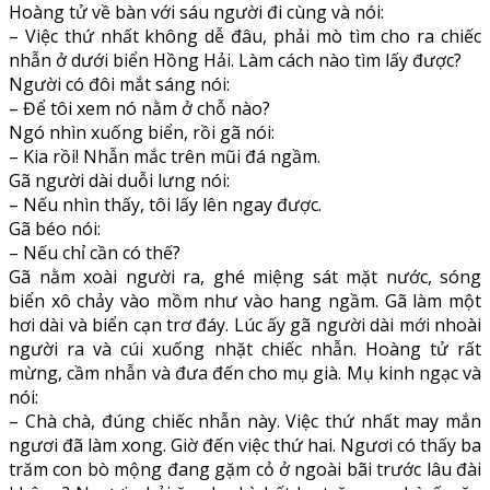
Hoàng tử về bàn với sáu người đi cùng và nói:
– Việc thứ nhất không dễ đâu, phải mò tìm cho ra chiếc
nhẫn ở dưới biển Hồng Hải. Làm cách nào tìm lấy được?
Người có đôi mắt sáng nói:
– Để tôi xem nó nằm ở chỗ nào?
Ngó nhìn xuống biển, rồi gã nói:
– Kia rồi! Nhẫn mắc trên mũi đá ngầm.
Gã người dài duỗi lưng nói:
– Nếu nhìn thấy, tôi lấy lên ngay được.
Gã béo nói:
– Nếu chỉ cần có thế?
Gã nằm xoài người ra, ghé miệng sát mặt nước, sóng
biển xô chảy vào mồm như vào hang ngầm. Gã làm một
hơi dài và biển cạn trơ đáy. Lúc ấy gã người dài mới nhoài
người ra và cúi xuống nhặt chiếc nhẫn. Hoàng tử rất
mừng, cầm nhẫn và đưa đến cho mụ già. Mụ kinh ngạc và
nói:
– Chà chà, đúng chiếc nhẫn này. Việc thứ nhất may mắn
ngươi đã làm xong. Giờ đến việc thứ hai. Ngươi có thấy ba
trăm con bò mộng đang gặm cỏ ở ngoài bãi trước lâu đài