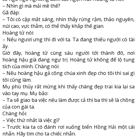
– Nhìn gì mà mải mê thế?
Gã đáp:
– Tôi có cặp mắt sáng, nhìn thấy rừng rậm, thảo nguyên,
núi cao, vực thẳm, có thể thấy khắp thế gian.
Hoàng tử nói:
– Nếu ngươi ưng thì đi với ta. Ta đang thiếu người có tài
ấy.
Giờ đây, hoàng tử cùng sáu người tới thành đô, nơi
hoàng hậu già đang ngự trị. Hoàng tử không để lộ tung
tích của mình. Chàng nói:
– Nếu hoàng hậu gả công chúa xinh đẹp cho tôi thì sai gì
tôi cũng làm.
Mụ phù thủy rất mừng khi thấy chàng đẹp trai kia lại sa
vào tay mụ. Mụ bảo:
– Ta sẽ giao ba việc nếu làm được cả thì ba thì sẽ là chồng
của con gái ta.
Chàng hỏi:
– Việc thứ nhất là việc gì?
– Trước kia ta có đánh rơi xuống biển Hồng Hải một cái
nhẫn. Hãy tìm cho ta chiếc nhẫn.