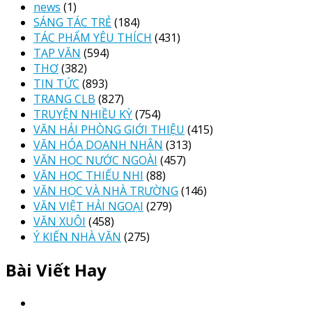
news
(1)
SÁNG TÁC TRẺ
(184)
TÁC PHẨM YÊU THÍCH
(431)
TẠP VĂN
(594)
THƠ
(382)
TIN TỨC
(893)
TRANG CLB
(827)
TRUYỆN NHIỀU KỲ
(754)
VĂN HẢI PHÒNG GIỚI THIỆU
(415)
VĂN HÓA DOANH NHÂN
(313)
VĂN HỌC NƯỚC NGOÀI
(457)
VĂN HỌC THIẾU NHI
(88)
VĂN HỌC VÀ NHÀ TRƯỜNG
(146)
VĂN VIỆT HẢI NGOẠI
(279)
VĂN XUÔI
(458)
Ý KIẾN NHÀ VĂN
(275)
Bài Viết Hay