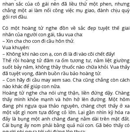
nhan sắc của cô gái nên đã liều thử một phen, nhưng
chẳng một ai làm nổi công việc mụ giao, đành chịu quỳ
gối rơi đầu.
Có một hoàng tử nghe đồn về sắc đẹp tuyệt thế giai
nhân của người con gái, tâu vua cha:
– Xin cha cho con đi cầu hôn thử.
Vua khuyên:
– Không khi nào con ạ, con đi là đi vào cõi chết đấy!
Thế rồi hoàng tử đâm ra ốm tương tư, nằm liệt giường
suốt bảy năm, không thầy thuốc nào chữa khỏi. Vua thấy
đã tuyệt vọng, đành buồn rầu bảo hoàng tử:
– Con hãy đi cầu may xem sao. Cha cũng chẳng còn cách
nào khác để giúp con nữa.
Hoàng tử nghe cha nói ưng thận, liền đứng dậy. Chàng
thấy mình khỏe mạnh và hớn hở lên đường. Một hôm
đang phi ngựa qua thảo nguyên, chàng chợt thấy ở xa
một vật gì nom tựa đống cỏ lớn. Lại gần nhìn kỹ hóa ra
đấy là bụng một anh chàng đang nằm dài trên mặt đất.
Cái bụng ấy nom phải bằng quả núi con. Gã béo thấy có
người phi ngựa tới vội đứng lên thưa: