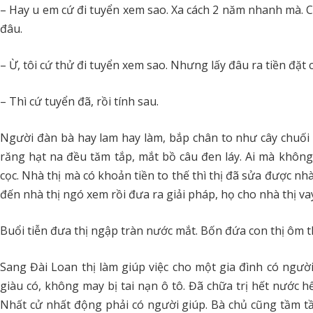
– Hay u em cứ đi tuyển xem sao. Xa cách 2 năm nhanh mà. 
đâu.
– Ừ, tôi cứ thử đi tuyển xem sao. Nhưng lấy đâu ra tiền đặt 
– Thì cứ tuyển đã, rồi tính sau.
Người đàn bà hay lam hay làm, bắp chân to như cây chuối 
răng hạt na đều tăm tắp, mắt bồ câu đen láy. Ai mà không
cọc. Nhà thị mà có khoản tiền to thế thì thị đã sửa được nh
đến nhà thị ngó xem rồi đưa ra giải pháp, họ cho nhà thị vay 
Buổi tiễn đưa thị ngập tràn nước mắt. Bốn đứa con thị ôm thị
Sang Đài Loan thị làm giúp việc cho một gia đình có người b
giàu có, không may bị tai nạn ô tô. Đã chữa trị hết nước h
Nhất cử nhất động phải có người giúp. Bà chủ cũng tầm tầm 