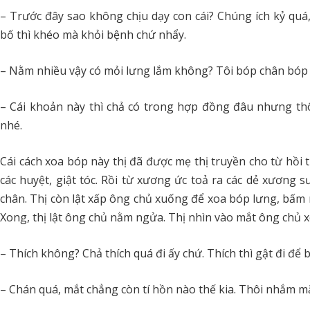
– Trước đây sao không chịu dạy con cái? Chúng ích kỷ qu
bố thì khéo mà khỏi bệnh chứ nhẩy.
– Nằm nhiều vậy có mỏi lưng lắm không? Tôi bóp chân bóp 
– Cái khoản này thì chả có trong hợp đồng đâu nhưng thôi
nhé.
Cái cách xoa bóp này thị đã được mẹ thị truyền cho từ hồi t
các huyệt, giật tóc. Rồi từ xương ức toả ra các dẻ xươn
chân. Thị còn lật xấp ông chủ xuống để xoa bóp lưng, bấm 
Xong, thị lật ông chủ nằm ngửa. Thị nhìn vào mắt ông chủ 
– Thích không? Chả thích quá đi ấy chứ. Thích thì gật đi để b
– Chán quá, mắt chẳng còn tí hồn nào thế kia. Thôi nhắm mắt