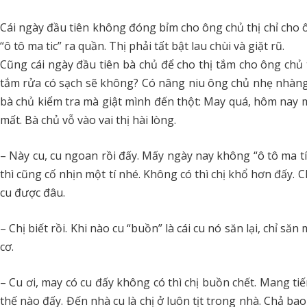
Cái ngày đầu tiên không đóng bỉm cho ông chủ thị chỉ cho ô
“ô tô ma tic” ra quần. Thị phải tất bật lau chùi và giặt rũ.
Cũng cái ngày đầu tiên bà chủ để cho thị tắm cho ông chủ t
tắm rửa có sạch sẽ không? Có nâng niu ông chủ nhẹ nhàng
bà chủ kiểm tra mà giật mình đến thột: May quá, hôm nay mìn
mất. Bà chủ vỗ vào vai thị hài lòng.
– Này cu, cu ngoan rồi đấy. Mấy ngày nay không “ô tô ma tí
thì cũng cố nhịn một tí nhé. Không có thì chị khổ hơn đấy. C
cu được đâu.
– Chị biết rồi. Khi nào cu “buồn” là cái cu nó săn lại, chỉ săn
cơ.
– Cu ơi, may có cu đấy không có thì chị buồn chết. Mang ti
thế nào đấy. Đến nhà cu là chị ở luôn tịt trong nhà. Chả ba