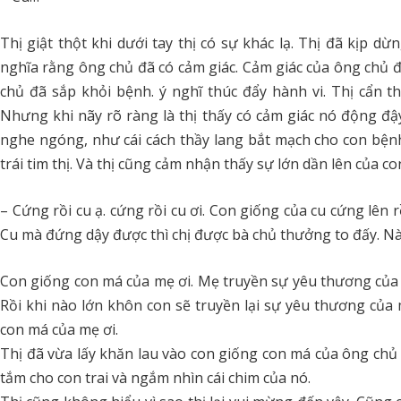
Thị giật thột khi dưới tay thị có sự khác lạ. Thị đã kịp dừn
nghĩa rằng ông chủ đã có cảm giác. Cảm giác của ông chủ đã 
chủ đã sắp khỏi bệnh. ý nghĩ thúc đẩy hành vi. Thị cẩn 
Nhưng khi nãy rõ ràng là thị thấy có cảm giác nó động đậ
nghe ngóng, như cái cách thầy lang bắt mạch cho con bệnh.
trái tim thị. Và thị cũng cảm nhận thấy sự lớn dần lên của co
– Cứng rồi cu ạ. cứng rồi cu ơi. Con giống của cu cứng lên rồ
Cu mà đứng dậy được thì chị được bà chủ thưởng to đấy. Nà
Con giống con má của mẹ ơi. Mẹ truyền sự yêu thương của
Rồi khi nào lớn khôn con sẽ truyền lại sự yêu thương của
con má của mẹ ơi.
Thị đã vừa lấy khăn lau vào con giống con má của ông chủ v
tắm cho con trai và ngắm nhìn cái chim của nó.