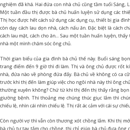
nghiệm đã khá. Hai đứa con nhà chủ cũng tầm tuổi Sáng, Lá
Một tuần đầu thị được bà chủ huấn luyện sử dụng các thiết
Thị học được hết cách sử dụng các dụng cụ, thiết bị gia đì
còn dạy cách lau dọn nhà, cách nấu ăn. Đặc biệt là cách c
cách lau mặt, cách cho ăn… Sau một tuần huấn luyện, thấy 
nhà một mình chăm sóc ông chủ.
Thời gian biểu của gia đình bà chủ thế này. Buổi sáng bọn t
trang điểm đến 9 giờ thì đi làm. Thị và ông chủ được rốt k
nhà, đứa nào về phòng đứa đấy. Bà chủ về không có ca cữ gì,
trước khi thị đến làm giúp việc cho ngôi nhà này thì ông 
thường xuyên không? Chứ từ khi thị đến thị thấy rằng bọ
giường bệnh. Thi thoảng mẹ chúng thúc giục lắm thì chún
chiếu lệ, nhìn cái nhìn chiếu lệ. Thị rất ác cảm với cái sự chiế
Còn người vợ thì vẫn còn thương xót chồng lắm. Khi thị mớ
bà chủ tự tay tắm cho chồng, thị chỉ giúp bà chủ đưa ông 