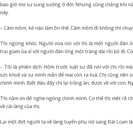
bao giờ mơ sự sung sướng ở đời. Nhưng cũng chẳng khi nào 
này.
– Câm mồm, kẻ nào làm ồn thế. Câm mồm đi không thì chuyể
Thị ngừng khóc. Người vừa nói với thị là một người đàn ôn
trại giam ủa xỉ với người đàn ông một tràng dài rồi bỏ đi. Cò
– Tôi là phiên dịch. Hôm trước luật sư đã nói với chị rồi mà 
sức khoẻ và sự minh mẫn để mai còn ra toà. Chị cũng nên su
chính mình. Biết đâu đấy chị lại trắng án, được về với con. 
Thị nằm im để nghe ngóng chính mình. Cơ thể thị mệt rã rời n
về cái làng của thị.
Lại một đợt người ta về làng tuyển phụ nữ sang Đài Loan là