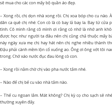
sẽ mua cho các con mấy bộ quần áo đẹp.
– Xong rồi, chị dọn nhà xong rồi. Chị xoa bóp cho cu nào. À
dân ca quê chị nhé: Con cò là cò bay lả bay la. Bay từ cửa 
tình. Cô mình rằng cô mình ơi rằng có nhớ là nhớ anh khôn
được học như người ta đâu nên chị cũng chả thuộc mấy bài
này ngày xưa mẹ chị hay hát nên chị nghe nhiều thành thuộ
Đậu phải cành mềm lộn cổ xuống ao. Ông ơi ông vớt tôi nao
trong. Chớ xáo nước đục đau lòng cò con.
– Xong rồi nằm chờ chị vào pha nước tắm nhé.
– Nào để chị bế cu vào nhà tắm nào.
– Thế cu ngoan lắm. Mát không? Chị kỳ cọ cho sạch sẽ nhé.
thường xuyên đấy.