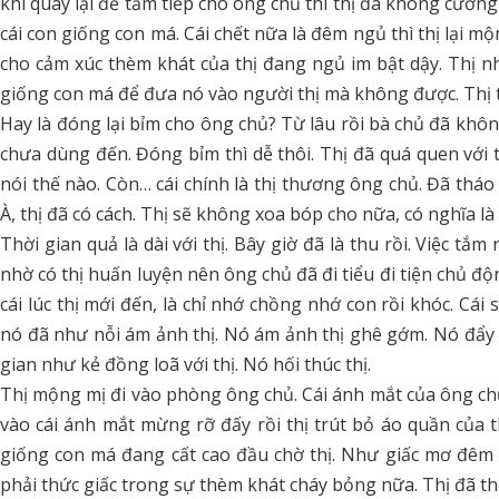
khi quay lại để tắm tiếp cho ông chủ thì thị đã không cưỡng
cái con giống con má. Cái chết nữa là đêm ngủ thì thị lại 
cho cảm xúc thèm khát của thị đang ngủ im bật dậy. Thị nh
giống con má để đưa nó vào người thị mà không được. Thị t
Hay là đóng lại bỉm cho ông chủ? Từ lâu rồi bà chủ đã kh
chưa dùng đến. Đóng bỉm thì dễ thôi. Thị đã quá quen với tha
nói thế nào. Còn… cái chính là thị thương ông chủ. Đã tháo 
À, thị đã có cách. Thị sẽ không xoa bóp cho nữa, có nghĩa là th
Thời gian quả là dài với thị. Bây giờ đã là thu rồi. Việc t
nhờ có thị huấn luyện nên ông chủ đã đi tiểu đi tiện chủ động
cái lúc thị mới đến, là chỉ nhớ chồng nhớ con rồi khóc. Cái s
nó đã như nỗi ám ảnh thị. Nó ám ảnh thị ghê gớm. Nó đẩy c
gian như kẻ đồng loã với thị. Nó hối thúc thị.
Thị mộng mị đi vào phòng ông chủ. Cái ánh mắt của ông chủ
vào cái ánh mắt mừng rỡ đấy rồi thị trút bỏ áo quần của t
giống con má đang cất cao đầu chờ thị. Như giấc mơ đêm 
phải thức giấc trong sự thèm khát cháy bỏng nữa. Thị đã t