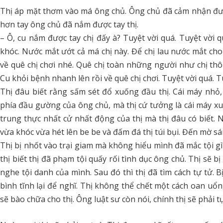
Thị áp mặt thơm vào má ông chủ. Ông chủ đã cảm nhận được 
hơn tay ông chủ đã nắm được tay thị.
– Ô, cu nắm được tay chị đấy à? Tuyệt vời quá. Tuyệt vời q
khóc. Nước mắt ướt cả má chị này. Để chị lau nước mắt cho
về quê chị chơi nhé. Quê chị toàn những người như chị th
Cu khỏi bệnh nhanh lên rồi về quê chị chơi. Tuyệt vời quá. T
Thị đâu biết rằng sấm sét đổ xuống đầu thị. Cái máy nhỏ
phía đầu gường của ông chủ, mà thị cứ tưởng là cái máy xua 
trung thực nhất cử nhất động của thị mà thị đâu có biết. 
vừa khóc vừa hét lên be be và đấm đá thị túi bụi. Đến mờ sáng
Thị bị nhốt vào trại giam mà không hiểu mình đã mắc tội g
thị biết thị đã phạm tội quấy rối tình dục ông chủ. Thị sẽ bị
nghe tội danh của mình. Sau đó thì thị đã tìm cách tự tử. 
bình tĩnh lại để nghĩ. Thị không thể chết một cách oan uổn
sẽ bào chữa cho thị. Ông luật sư còn nói, chính thị sẽ phải t