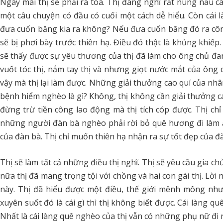
Ngày mai thị sẽ phải ra toà. Thị đang nghĩ rất nung nấu c
một câu chuyện có đầu có cuối một cách dễ hiểu. Còn cái là
đưa cuốn băng kia ra không? Nếu đưa cuốn băng đó ra công 
sẽ bị phơi bày trước thiên hạ. Điều đó thật là khủng khiế
sẽ thấy được sự yêu thương của thị đã làm cho ông chủ đa
vuốt tóc thị, nắm tay thị và nhưng giọt nước mắt của ông
vậy mà thị lại làm được. Những giải thưởng cao quí của nhâ
bệnh hiểm nghèo là gì? Không, thị không cần giải thưởng ca
đừng trừ tiền công lao động mà thị tích cóp được. Thị c
những người đàn bà nghèo phải rời bỏ quê hương đi làm 
của đàn bà. Thị chỉ muốn thiên hạ nhận ra sự tốt đẹp của đà
Thị sẽ làm tất cả những điều thị nghĩ. Thị sẽ yêu cầu gia c
nữa thị đã mang trọng tội với chồng và hai con gái thị. Lời n
này. Thị đã hiểu được một điều, thế giới mênh mông như
xuyên suốt đó là cái gì thì thị không biết được. Cái làng q
Nhất là cái làng quê nghèo của thị vẫn có những phụ nữ đi 