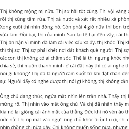
Thị không mộng mị nữa. Thị sợ hãi tột cùng. Thị vội vàng
rồi thị cũng tắm rửa. Thị xả nước và xát rất nhiều xà phòn
Xong xuôi thị nhìn đồng hồ. Còn phải 4 giờ nữa thì bọn trẻ 
vừa làm. Đồi bại, thị rủa mình. Sao lại tệ hại đến vậy, cái 
Thị ân hận vì mình đã làm cái việc xấu xa ấy, thị khóc. Th
thì thị sợ. Thị sợ phải chết nơi đất khách quê người. Thị s
các con thị không có ai chăm sóc. Thế là thị ngưng khóc nh
chia sẻ, thị muốn thanh minh. ở cái đất này thì có ai nghe th
nói gì không? Thị đã là người câm suốt từ khi đặt chân đế
sự. Người đấy có nghe được thị nói gì không, thị không cần b
Ông chủ đang thức, ngửa mặt nhìn lên trần nhà. Thấy thị 
mừng rỡ. Thị nhìn vào mắt ông chủ. Và chị đã nhận thấy m
kia nó lại giống cái ánh mắt của thằng Đức khi nó vén áo thị
nức nở. Thị úp mặt vào ngực ông chủ khóc ồi ồi: Cu ơi, chị c
nhìn chồng chị nữa đây. Chị không muốn sống nữa, nhưng ch