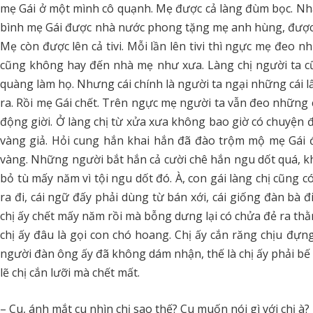
mẹ Gái ở một mình cô quạnh. Mẹ được cả làng đùm bọc. Nh
bình mẹ Gái được nhà nước phong tặng mẹ anh hùng, được
Mẹ còn được lên cả tivi. Mỗi lần lên tivi thì ngực mẹ đeo n
cũng không hay đến nhà mẹ như xưa. Làng chị người ta cũ
quàng làm họ. Nhưng cái chính là người ta ngại những cái l
ra. Rồi mẹ Gái chết. Trên ngực mẹ người ta vẫn đeo những 
động giời. Ở làng chị từ xửa xưa không bao giờ có chuyện 
vàng giả. Hỏi cung hắn khai hắn đã đào trộm mộ mẹ Gái 
vàng. Những người bắt hắn cả cười chê hắn ngu dốt quá, kh
bỏ tù mấy năm vì tội ngu dốt đó. À, con gái làng chị cũng 
ra đi, cái ngữ đấy phải dùng từ bán xới, cái giống đàn bà đ
chị ấy chết mấy năm rồi mà bỗng dưng lại có chửa đẻ ra thằn
chị ấy đâu là gọi con chó hoang. Chị ấy cắn răng chịu đ
người đàn ông ấy đã không dám nhận, thế là chị ấy phải bế c
lẽ chị cắn lưỡi mà chết mất.
– Cu, ánh mắt cu nhìn chị sao thế? Cu muốn nói gì với chị à? 