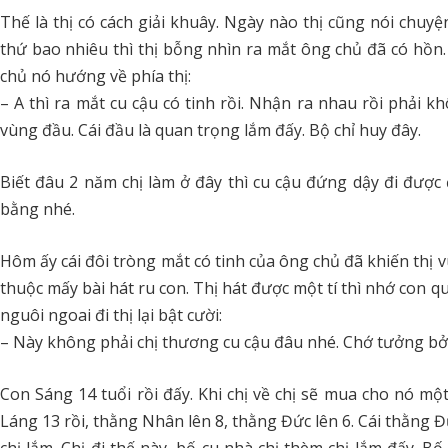
Thế là thị có cách giải khuây. Ngày nào thị cũng nói chuy
thứ bao nhiêu thì thị bỗng nhìn ra mắt ông chủ đã có hồn. 
chủ nó hướng về phía thị:
– A thì ra mắt cu cậu có tinh rồi. Nhận ra nhau rồi phải 
vùng đầu. Cái đầu là quan trọng lắm đấy. Bộ chỉ huy đây.
Biết đâu 2 năm chị làm ở đây thì cu cậu đứng dậy đi được đ
bằng nhé.
Hôm ấy cái đôi tròng mắt có tinh của ông chủ đã khiến thị vu
thuộc mấy bài hát ru con. Thị hát được một tí thì nhớ con q
nguôi ngoai đi thị lại bật cười:
– Này không phải chị thương cu cậu đâu nhé. Chớ tưởng bở.
Con Sáng 14 tuổi rồi đấy. Khi chị về chị sẽ mua cho nó mộ
Láng 13 rồi, thằng Nhân lên 8, thằng Đức lên 6. Cái thằng Đ