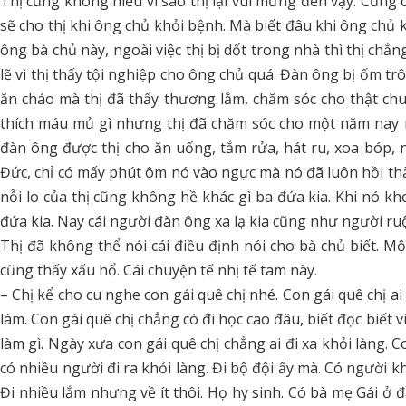
Thị cũng không hiểu vì sao thị lại vui mừng đến vậy. Cũng
sẽ cho thị khi ông chủ khỏi bệnh. Mà biết đâu khi ông chủ k
ông bà chủ này, ngoài việc thị bị dốt trong nhà thì thị chẳn
lẽ vì thị thấy tội nghiệp cho ông chủ quá. Đàn ông bị ốm trô
ăn cháo mà thị đã thấy thương lắm, chăm sóc cho thật ch
thích máu mủ gì nhưng thị đã chăm sóc cho một năm nay 
đàn ông được thị cho ăn uống, tắm rửa, hát ru, xoa bóp, 
Đức, chỉ có mấy phút ôm nó vào ngực mà nó đã luôn hồi thà
nỗi lo của thị cũng không hề khác gì ba đứa kia. Khi nó kho
đứa kia. Nay cái người đàn ông xa lạ kia cũng như người ruột
Thị đã không thể nói cái điều định nói cho bà chủ biết. Một
cũng thấy xấu hổ. Cái chuyện tế nhị tế tam này.
– Chị kể cho cu nghe con gái quê chị nhé. Con gái quê chị ai
làm. Con gái quê chị chẳng có đi học cao đâu, biết đọc biết v
làm gì. Ngày xưa con gái quê chị chẳng ai đi xa khỏi làng. C
có nhiều người đi ra khỏi làng. Đi bộ đội ấy mà. Có người k
Đi nhiều lắm nhưng về ít thôi. Họ hy sinh. Có bà mẹ Gái ở đầ