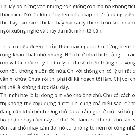
Thị lấy bô hứng vào nhưng con giống con má nó không tiểu
thôi miên. Nó đã lớn bổng lên mập mạp như củ dong giền
thị chảy rào rào. Thị lại thấy hai cái tý thị co tròn lại, ph
ngồi xuống nghế và thấy da mặt mình tê bần.
– Cu, cu tiểu đi. Được rồi. Hôm nay ngoan. Cu đừng trêu chị
cũng khao khát nhớ nhung. Hồi chị ở nhà thi thoảng có c
con vật là phải có lý trí. Có lý trí thì sẽ chiến thắng dục vọ
con rồi, không muốn đẻ nữa. Chị với chồng chị có lý trí rấ
vẫn bị chửa. Chửa rồi thì phải đi kế hoạch tội lắm. Chị với
chị thế là không được đâu đấy.
Thị nghĩ hay là lại đóng bỉm vào cho ông chủ. Chứ cái cách 
thị không thể chịu đựng được. Thị cũng chả hiểu sao, cứ thấy
đang dần khỏi bệnh. Ông chủ đã có cảm giác ở một số bộ ph
bộ phận nhạy cảm này cơ chứ. Nó làm cho thị rất khó làm vi
đến cái chỗ nhạy cảm đó, nó cứ phồng to nên rồi cứng nhắc