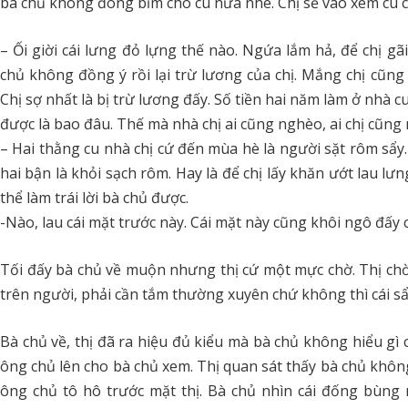
bà chủ không đóng bỉm cho cu nữa nhé. Chị sẽ vào xem cu có
– Ối giời cái lưng đỏ lựng thế nào. Ngứa lắm hả, để chị gã
chủ không đồng ý rồi lại trừ lương của chị. Mắng chị cũng
Chị sợ nhất là bị trừ lương đấy. Số tiền hai năm làm ở nhà cu
được là bao đâu. Thế mà nhà chị ai cũng nghèo, ai chị cũng
– Hai thằng cu nhà chị cứ đến mùa hè là người sặt rôm sẩy. 
hai bận là khỏi sạch rôm. Hay là để chị lấy khăn ướt lau l
thể làm trái lời bà chủ được.
-Nào, lau cái mặt trước này. Cái mặt này cũng khôi ngô đấy 
Tối đấy bà chủ về muộn nhưng thị cứ một mực chờ. Thị chờ
trên người, phải cần tắm thường xuyên chứ không thì cái sẩ
Bà chủ về, thị đã ra hiệu đủ kiểu mà bà chủ không hiểu gì
ông chủ lên cho bà chủ xem. Thị quan sát thấy bà chủ không 
ông chủ tô hô trước mặt thị. Bà chủ nhìn cái đống bùng