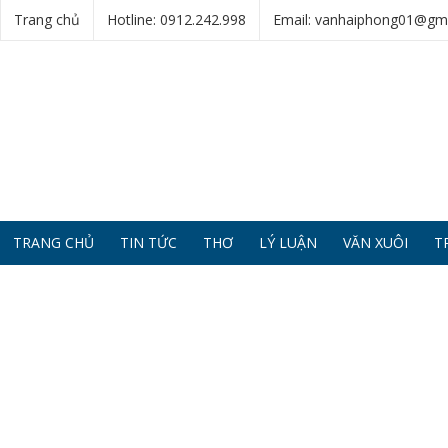
Trang chủ
Hotline: 0912.242.998
Email: vanhaiphong01@gm
TRANG CHỦ
TIN TỨC
THƠ
LÝ LUẬN
VĂN XUÔI
T