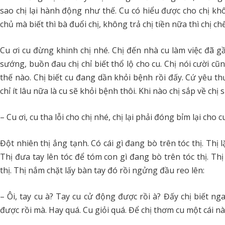
sao chị lại hành động như thế. Cu có hiểu được cho chị khô
chủ mà biết thì bà đuổi chị, không trả chị tiền nữa thì chị c
Cu ơi cu đừng khinh chị nhé. Chị đến nhà cu làm việc đã gần
sướng, buồn đau chị chỉ biết thổ lộ cho cu. Chị nói cười cũ
thế nào. Chị biết cu đang dần khỏi bệnh rồi đấy. Cứ yêu t
chỉ ít lâu nữa là cu sẽ khỏi bệnh thôi. Khi nào chị sắp về chị 
– Cu ơi, cu tha lỗi cho chị nhé, chị lại phải đóng bỉm lại cho c
Đột nhiên thị ắng tạnh. Có cái gì đang bò trên tóc thị. Thị 
Thị đưa tay lên tóc để tóm con gì đang bò trên tóc thị. T
thị. Thị nắm chặt lấy bàn tay đó rồi ngửng đầu reo lên:
– Ôi, tay cu à? Tay cu cử động được rồi à? Đấy chị biết ng
được rồi mà. Hay quá. Cu giỏi quá. Để chị thơm cu một cái nà