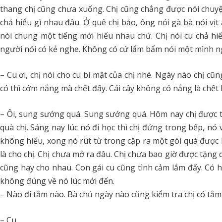
thang chị cũng chưa xuống. Chị cũng chẳng được nói chuyện 
chả hiểu gì nhau đâu. Ở quê chị bảo, ông nói gà bà nói vịt ấ
nói chung một tiếng mới hiểu nhau chứ. Chị nói cu chả h
người nói có kẻ nghe. Không có cứ lẩm bẩm nói một mình ngườ
– Cu ơi, chị nói cho cu bí mật của chị nhé. Ngày nào chị cũ
có thì cớm nắng mà chết đấy. Cái cây không có nắng là chết 
– Ôi, sung sướng quá. Sung sướng quá. Hôm nay chị được tặn
quà chị. Sáng nay lúc nó đi học thì chị đứng trong bếp, nó 
không hiểu, xong nó rút từ trong cặp ra một gói quà được 
là cho chị. Chị chưa mở ra đâu. Chị chưa bao giờ được tặng
cũng hay cho nhau. Con gái cu cũng tình cảm lắm đấy. Có h
không đúng về nó lúc mới đến.
– Nào đi tắm nào. Bà chủ ngày nào cũng kiểm tra chị có tắm
– Cu…