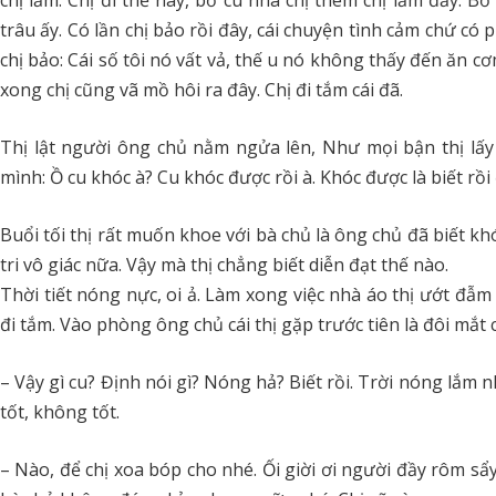
chị lắm. Chị đi thế này, bố cu nhà chị thèm chị lắm đấy. B
trâu ấy. Có lần chị bảo rồi đây, cái chuyện tình cảm chứ có
chị bảo: Cái số tôi nó vất vả, thế u nó không thấy đến ăn c
xong chị cũng vã mồ hôi ra đây. Chị đi tắm cái đã.
Thị lật người ông chủ nằm ngửa lên, Như mọi bận thị lấy 
mình: Ồ cu khóc à? Cu khóc được rồi à. Khóc được là biết rồi 
Buổi tối thị rất muốn khoe với bà chủ là ông chủ đã biết khó
tri vô giác nữa. Vậy mà thị chẳng biết diễn đạt thế nào.
Thời tiết nóng nực, oi ả. Làm xong việc nhà áo thị ướt đẫ
đi tắm. Vào phòng ông chủ cái thị gặp trước tiên là đôi mắt 
– Vậy gì cu? Định nói gì? Nóng hả? Biết rồi. Trời nóng lắ
tốt, không tốt.
– Nào, để chị xoa bóp cho nhé. Ối giời ơi người đầy rôm sẩy