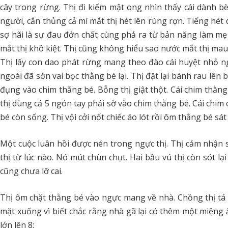
cây trong rừng. Thị đi kiếm mật ong nhìn thấy cái dành bè
người, cắn thủng cả mí mắt thị hét lên rùng rợn. Tiếng hét 
sợ hãi là sự đau đớn chất cùng phả ra từ bản năng làm mẹ c
mắt thị khô kiệt. Thị cũng không hiểu sao nước mắt thị mau 
Thị lấy con dao phát rừng mang theo đào cái huyệt nhỏ nga
ngoài đã sờn vai bọc thằng bé lại. Thị đặt lại bánh rau lên
đụng vào chim thằng bé. Bỗng thị giật thột. Cái chim thằng
thị dùng cả 5 ngón tay phải sờ vào chim thằng bé. Cái chim
bé còn sống. Thị vội cởi nốt chiếc áo lót rồi ôm thằng bé sát
Một cuộc luân hồi được nén trong ngực thị. Thị cảm nhận s
thị từ lúc nào. Nó mút chùn chụt. Hai bầu vú thị còn sót lại
cũng chưa lỡ cai.
Thị ôm chặt thằng bé vào ngực mang về nhà. Chồng thị tá h
mặt xuống vì biết chắc rằng nhà gã lại có thêm một miệng 
lớn lên 8: