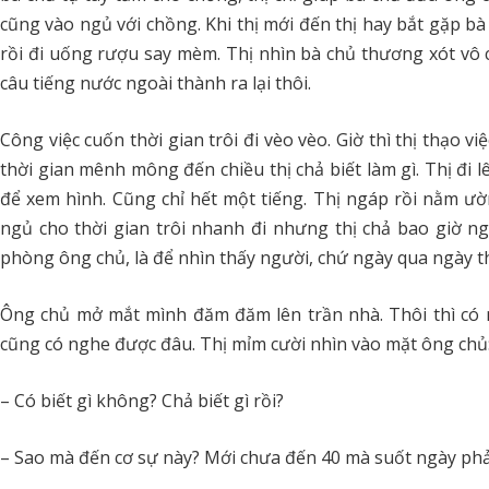
cũng vào ngủ với chồng. Khi thị mới đến thị hay bắt gặp bà
rồi đi uống rượu say mèm. Thị nhìn bà chủ thương xót vô
câu tiếng nước ngoài thành ra lại thôi.
Công việc cuốn thời gian trôi đi vèo vèo. Giờ thì thị thạo vi
thời gian mênh mông đến chiều thị chả biết làm gì. Thị đi l
để xem hình. Cũng chỉ hết một tiếng. Thị ngáp rồi nằm ư
ngủ cho thời gian trôi nhanh đi nhưng thị chả bao giờ n
phòng ông chủ, là để nhìn thấy người, chứ ngày qua ngày th
Ông chủ mở mắt mình đăm đăm lên trần nhà. Thôi thì có ngư
cũng có nghe được đâu. Thị mỉm cười nhìn vào mặt ông chủ
– Có biết gì không? Chả biết gì rồi?
– Sao mà đến cơ sự này? Mới chưa đến 40 mà suốt ngày phả