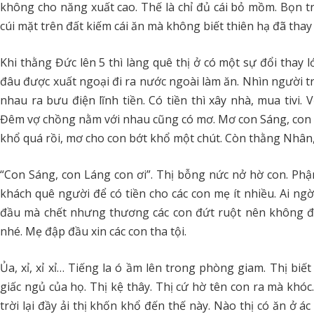
không cho năng xuất cao. Thế là chỉ đủ cái bỏ mồm. Bọn tr
cúi mặt trên đất kiếm cái ăn mà không biết thiên hạ đã thay
Khi thằng Đức lên 5 thì làng quê thị ở có một sự đổi thay 
đâu được xuất ngoại đi ra nước ngoài làm ăn. Nhìn người tr
nhau ra bưu điện lĩnh tiền. Có tiền thì xây nhà, mua tivi.
Đêm vợ chồng nằm với nhau cũng có mơ. Mơ con Sáng, con 
khổ quá rồi, mơ cho con bớt khổ một chút. Còn thằng Nhân, 
“Con Sáng, con Láng con ơi”. Thị bỗng nức nở hờ con. Ph
khách quê người để có tiền cho các con mẹ ít nhiều. Ai ngờ 
đầu mà chết nhưng thương các con đứt ruột nên không đà
nhé. Mẹ đập đầu xin các con tha tội.
Ủa, xỉ, xỉ xỉ… Tiếng la ó ầm lên trong phòng giam. Thị biế
giấc ngủ của họ. Thị kệ thây. Thị cứ hờ tên con ra mà khó
trời lại đầy ải thị khốn khổ đến thế này. Nào thị có ăn ở á