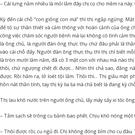
– Cái lưng nằm nhiều là mỏi lắm đây chị cọ cho mềm ra này.
Kỳ đến cái chỗ “con giống con má” thì thị ngập ngừng. Mặt t
để tỏ sự thân thiết và cảm thông với hoàn cảnh của ông chủ
công việc chăm sóc người bệnh mà lại không có tình cảm t
là ông chủ, là người đàn ông thực thụ chứ đâu phải là thằ
vào cái chỗ đấy. Người đàn ông thực thụ thì thị chỉ biết m
là tròn mười lăm năm, đã có 3 mặt con với nhau mà nào thị
thôi, chứ ngượng chết đi được… Nhìn thì chả sao, đằng nà
được. Rồi hăm ra, lở loét tội lắm. Thôi thì… Thị giấu mặt 
hồn nát thần tính, tay thị kỳ lia lịa mà chả biết là đang kỳ ch
Thị lau khô nước trên người ông chủ, lấy máy sấy xì tóc ông
– Tắm sạch sẽ trông cu bảnh bao phết. Chịu khó nóng một tí
– Thôi được rồi, cu ngủ đi. Chị không đóng bỉm cho cu đâu. T