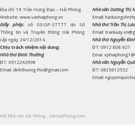
Địa chỉ: 19 Trần Hưng Đạo – Hải Phòng
Nhà văn Dương Thị 
Website: www.vanhaiphong.vn
Email: haduongvhnt
Giấy phép:
số 03/GP-STTTT do Sở
Nhà thơ Trần Thị Lưu
Thông tin và Truyền thông Hải Phòng
Email: tranluuly.vn@
cấp ngày 24/12/2014.
Nhà thơ Nguyễn Đìn
Chịu trách nhiệm nội dung:
ĐT: 0912 808 927
Nhà thơ Đinh Thường
Emai: vphaiphong1@
ĐT: 0912242998
Nhà văn Nguyễn Qu
Email: dinhthuong.tho@gmail.com
ĐT: 0835612552
Email: nguyenquoch
Hội Nhà văn Hải Phòng - VanHaiPhong.com