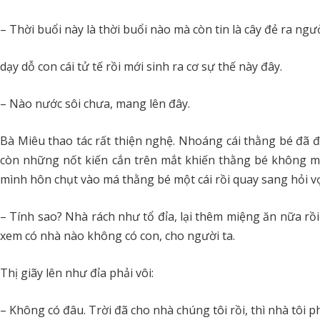
– Thời buổi này là thời buổi nào mà còn tin là cây đẻ ra n
dạy dỗ con cái tử tế rồi mới sinh ra cơ sự thế này đây.
– Nào nước sôi chưa, mang lên đây.
Bà Miêu thao tác rất thiện nghệ. Nhoáng cái thằng bé đã đư
còn những nốt kiến cắn trên mắt khiến thằng bé không mở
mình hôn chụt vào má thằng bé một cái rồi quay sang hỏi vợ
– Tính sao? Nhà rách như tổ đỉa, lại thêm miệng ăn nữa rồi
xem có nhà nào không có con, cho người ta.
Thị giãy lên như đỉa phải vôi:
– Không có đâu. Trời đã cho nhà chúng tôi rồi, thì nhà tôi p