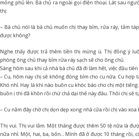
mỏng phủ lên. Bà chủ ra ngoài gọi điện thoại. Lát sau ngườ
thị:
– Bà chủ nói là bà chủ muốn chị thay bỉm, rửa ráy, tắm táp
được không?
Nghe thấy được trả thêm tiền thị mừng ú. Thị đồng ý luôn.
phòng ông chủ thay bỉm rửa ráy sạch sẽ cho ông chủ.
Sáng hôm sau khi cả nhà bà chủ đã đi làm hết, việc đầu tiên
– Cu, hôm nay chị sẽ không đóng bỉm cho cu nữa. Cu hợp tác v
Khó nhỉ. Hay là khi nào buồn cu khóc báo cho chị một tiếng. 
buồn ị thì đã khôn rồi chứ chả dại thế này đâu. Thôi chị sẽ t
– Cu nằm đây chờ chị dọn dẹp xong nhà cửa rồi chị vào xoa 
Thị vui. Thị vui lắm. Một tháng được thêm 50 tệ nữa là đ
nữa nhỉ. Một, hai, ba, bốn… Mình đã ở được 10 tháng rồi, 