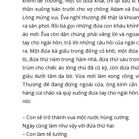
khỉnh dễ thương, một số đứa khác thì lại xấu xí
thần xuống báo trước cho vợ chồng Adam và Eva
Lòng mừng vui, Êva nghĩ thượng đế thật là khoan d
ra sân phơi. Rồi bà gọi những đứa con kháu khỉnh
áo mới. Êva còn dặn chúng phải vâng lời và ngo
tay cho ngài hôn, trả lời những câu hỏi của ngài
ra. Một đứa bà giấu trong đống cỏ khô, một đứa 
lò, đứa thứ năm trong hầm nhà, đứa thứ sáu tro
trùm cho chiếc áo lông thú đã cũ kỹ, còn đứa th
giấu dưới tấm da bò. Vừa mới làm xong công vi
Thượng đế đang đứng ngoài cửa, ông kính cẩn 
hàng cúi chào và quỳ xuống đưa tay cho ngài hôn
nói:
– Con sẽ trở thành vua một nước hùng cường.
Ngày cũng làm như vậy với đứa thứ hai:
– Con làm tể tướng.