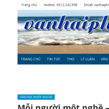
Trang chủ
Hotline: 0912.242.998
Email: vanhai
TRANG CHỦ
TIN TỨC
THƠ
LÝ LUẬN
VĂN 
VĂN HỌC NƯỚC NGOÀI
Mỗi người một nghề 