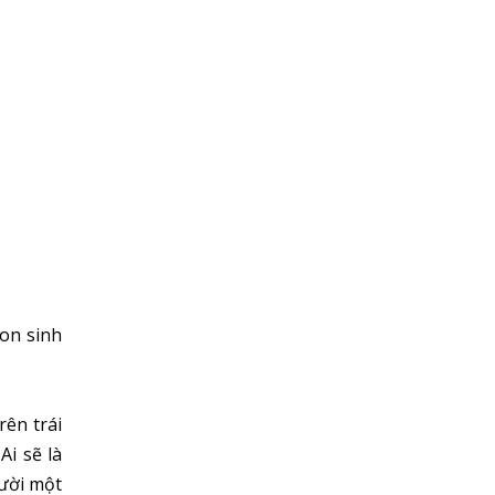
on sinh
ên trái
Ai sẽ là
gười một