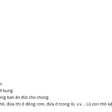
c.
ĩ bụng:
 cũng ban ân đức cho chúng.
hô, đứa thì ở đống rơm, đứa ở trong lò, v.v…. Lũ con thô k