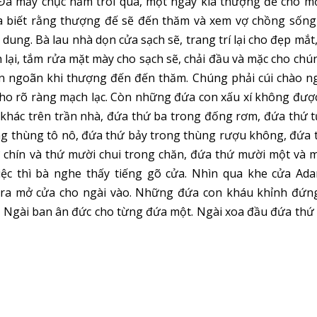
. Đã mấy chục năm trôi qua, một ngày kia thượng đế cho m
 biết rằng thượng đế sẽ đến thăm và xem vợ chồng sống 
ung. Bà lau nhà dọn cửa sạch sẽ, trang trí lại cho đẹp mắt, 
 lại, tắm rửa mặt mày cho sạch sẽ, chải đầu và mặc cho ch
an ngoãn khi thượng đến đến thăm. Chúng phải cúi chào ng
 cho rõ ràng mạch lạc. Còn những đứa con xấu xí không đượ
khác trên trần nhà, đứa thứ ba trong đống rơm, đứa thứ t
ng thùng tô nô, đứa thứ bảy trong thùng rượu không, đứa 
ứ chín và thứ mười chui trong chăn, đứa thứ mười một và 
ệc thì bà nghe thấy tiếng gõ cửa. Nhìn qua khe cửa Ada
ra mở cửa cho ngài vào. Những đứa con kháu khỉnh đứn
. Ngài ban ân đức cho từng đứa một. Ngài xoa đầu đứa thứ