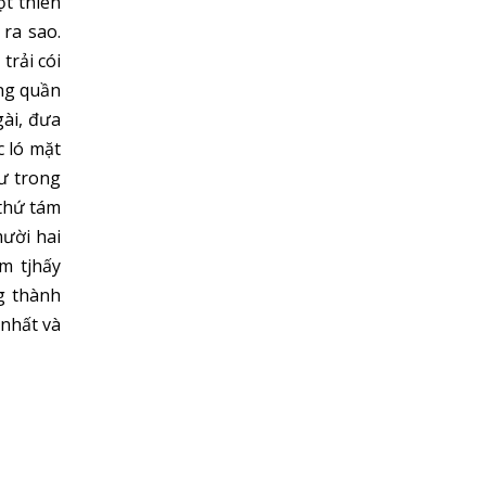
ột thiên
ra sao.
trải cói
úng quần
ài, đưa
c ló mặt
ư trong
thứ tám
mười hai
m tjhấy
g thành
 nhất và