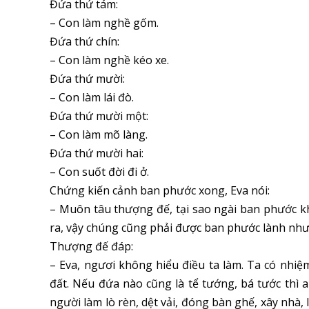
Đứa thứ tám:
– Con làm nghề gốm.
Đứa thứ chín:
– Con làm nghề kéo xe.
Đứa thứ mười:
– Con làm lái đò.
Đứa thứ mười một:
– Con làm mõ làng.
Đứa thứ mười hai:
– Con suốt đời đi ở.
Chứng kiến cảnh ban phước xong, Eva nói:
– Muôn tâu thượng đế, tại sao ngài ban phước k
ra, vậy chúng cũng phải được ban phước lành như
Thượng đế đáp:
– Eva, ngươi không hiểu điều ta làm. Ta có nhiệ
đất. Nếu đứa nào cũng là tể tướng, bá tước thì ai
người làm lò rèn, dệt vải, đóng bàn ghế, xây nh