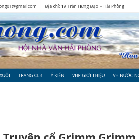
phong01@gmail.com
Địa chỉ: 19 Trần Hưng Đạo – Hải Phòng
XUÔI
TRANG CLB
Ý KIẾN
VHP GIỚI THIỆU
VH NƯỚC N
– Truyện cổ Grimm Grimm