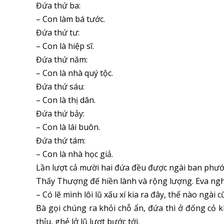
Đứa thứ ba:
– Con làm bá tước.
Đứa thứ tư:
– Con là hiệp sĩ.
Đứa thứ năm:
– Con là nhà quý tộc.
Đứa thứ sáu:
– Con là thị dân.
Đứa thứ bảy:
– Con là lái buôn.
Đứa thứ tám:
– Con là nhà học giả.
Lần lượt cả mười hai đứa đều được ngài ban phướ
Thấy Thượng đế hiền lành và rộng lượng. Eva ngh
– Có lẽ mình lôi lũ xấu xí kia ra đây, thế nào ngài
Bà gọi chúng ra khỏi chỗ ẩn, đứa thì ở đống cỏ k
thỉu, ghẻ lở lũ lượt bước tới.