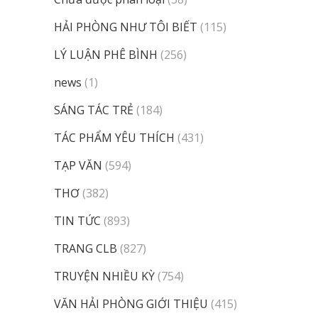
HẢI PHÒNG NHƯ TÔI BIẾT
(115)
LÝ LUẬN PHÊ BÌNH
(256)
news
(1)
SÁNG TÁC TRẺ
(184)
TÁC PHẨM YÊU THÍCH
(431)
TẠP VĂN
(594)
THƠ
(382)
TIN TỨC
(893)
TRANG CLB
(827)
TRUYỆN NHIỀU KỲ
(754)
VĂN HẢI PHÒNG GIỚI THIỆU
(415)