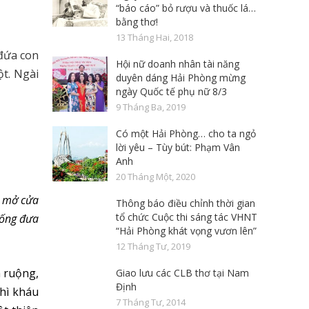
“báo cáo” bỏ rượu và thuốc lá…
bằng thơ!
13 Tháng Hai, 2018
đứa con
Hội nữ doanh nhân tài năng
t. Ngài
duyên dáng Hải Phòng mừng
ngày Quốc tế phụ nữ 8/3
9 Tháng Ba, 2019
Có một Hải Phòng… cho ta ngỏ
lời yêu – Tùy bút: Phạm Vân
Anh
20 Tháng Một, 2020
a mở cửa
Thông báo điều chỉnh thời gian
tổ chức Cuộc thi sáng tác VHNT
uống đưa
“Hải Phòng khát vọng vươn lên”
12 Tháng Tư, 2019
m ruộng,
Giao lưu các CLB thơ tại Nam
Định
hì kháu
7 Tháng Tư, 2014