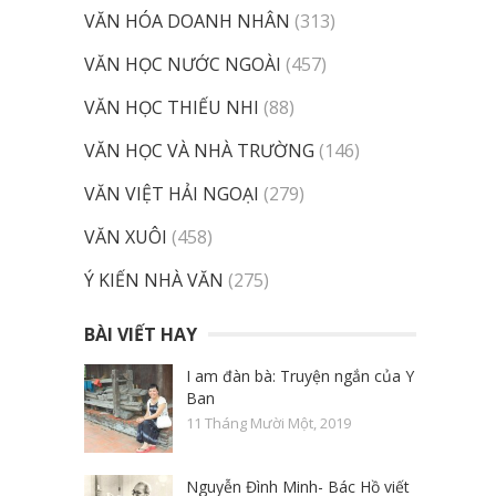
VĂN HÓA DOANH NHÂN
(313)
VĂN HỌC NƯỚC NGOÀI
(457)
VĂN HỌC THIẾU NHI
(88)
VĂN HỌC VÀ NHÀ TRƯỜNG
(146)
VĂN VIỆT HẢI NGOẠI
(279)
VĂN XUÔI
(458)
Ý KIẾN NHÀ VĂN
(275)
BÀI VIẾT HAY
I am đàn bà: Truyện ngắn của Y
Ban
11 Tháng Mười Một, 2019
Nguyễn Đình Minh- Bác Hồ viết