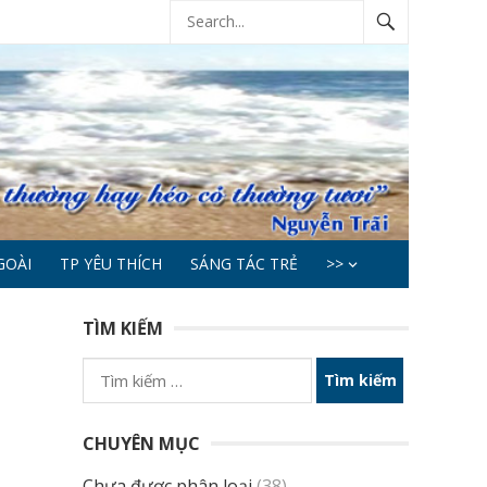
GOÀI
TP YÊU THÍCH
SÁNG TÁC TRẺ
>>
TÌM KIẾM
Tìm
kiếm
cho:
CHUYÊN MỤC
Chưa được phân loại
(38)