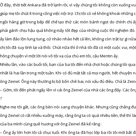
Ở đây, thời tiết Ankara đã trở lạnh rồi, vì vậy chúng tôi không còn xuống v
giúp mẹ tôi chút ít trong công việc nội trợ. Chị tôi có vẻ không khoái những 
ngồi hàng giờ trong bếp để chế tạo thử các món bánh ngọt do chính chị ấy tự
phải gánh chịu hậu quả không mấy tốt đẹp của những cuộc thí nghiệm đó. Có
ấy làm đảo lộn lung tung, cứ nháo nhào hết cả lên, không còn trật tự gì nữa
chị tôi đã suy tính lại và thôi. Chút nữa thì ở nhà tôi đã có một cuộc vui,
hỏng chuyện vì một lời nói vô tội vạ của chú em tôi, cậu Mentin ấy.
Nhiều lần, vào các buổi tối, bạn của ba tôi đến nhà chơi hoặc chúng tôi q
nhất là hai lần trong một tuần. Khi có đủ mặt tất cả mọi người, hết chuyện
ông Zeinel. Ông này thường bị bộ bốn chê bai, nói xấu đủ điều. Chả là Zeine
– Gớm, tôi đến phát ngấy lên vì cái ông Zeinel của nhà các ông đấy. Các ô
?
Nghe mẹ tôi gắt, các ông bèn nói sang chuyện khác. Nhưng cũng chẳng đượ
ông Zeinel có rất nhiều xuởng máy, rằng ông ta có quá nhiều tiền, thế thì 
của ba mình cùng quê huơng với ông Zeinel đã kể rằng :
– Ông ấy lớn hơn tôi cả chục tuổi. Khi ông ta đã học lớp ba rồi tôi mới bắt 