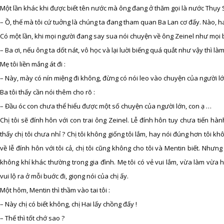
Một lần khác khi được biết tên nước mà ông đang ở thăm gọi là nước Thụy Sĩ
– Ồ, thế mà tôi cứ tuởng là chúng ta đang tham quan Ba Lan cơ đấy. Nào, 
Có một lần, khi mọi người đang say sua nói chuyện về ông Zeinel như mọi 
– Ba ơi, nếu ông ta dốt nát, vô học và lại luời biếng quá quắt như vậy thì l
Mẹ tôi liền mắng át đi :
– Này, mày có nín miệng đi không, đừng có nói leo vào chuyện của người lớ
Ba tôi thấy cần nói thêm cho rõ :
– Đầu óc con chưa thể hiểu được một số chuyện của người lớn, con ạ …
Chị tôi sẽ đính hôn với con trai ông Zeinel. Lễ đính hôn tuy chưa tiến h
thấy chị tôi chưa nhỉ ? Chị tôi không giống tôi lắm, hay nói đúng hơn tôi kh
về lễ đính hôn với tôi cả, chị tôi cũng không cho tôi và Mentin biết. Nhưng
không khí khác thường trong gia đình. Mẹ tôi có vẻ vui lắm, vừa làm vừa 
vui lộ ra ở mỗi buớc đi, giọng nói của chị ấy.
Một hôm, Mentin thì thầm vào tai tôi :
– Này chị có biết không, chị Hai lấy chồng đấy !
– Thế thì tốt chớ sao ?