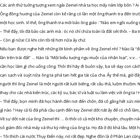
Các anh thử tuởng tuợng xem ngài Zeinel nhà ta học mấy năm lớp bốn ? Ai đ
Ông đồng huơng của Zeinel còn kể rằng có lần một ông thanh tra đến trườn
một học sinh. Vì thế, ông thanh tra mới bảo ông giáo : “Nào em ngồi xuống 
– Thế đấy, tôi đã bảo các anh mà : óc nó chỉ chứa toàn là đất sét thôi. – Ba 
– Còn gì nữa! Có khi còn tồi tệ hơn nữa ấy chứ.
Nếu bạn được nghe hết những lời bình phẩm về ông Zeinel nhỉ ? Nào là “đ
lần trên trái đất” … Nào là “Một biểu tuợng ngu muội của nhân loại”, v.v…
cần học làm gì cho uổng công. Thôi thì hãy đi buôn vậy, ba sẽ dạy con cá
cạn sạch và suýt nữa ông ta phá tan hết gia tài của cha. Ấy thế mà, giờ đâ
người thì ông Zeinel là một người rất luời biếng, rất cẩu thả, luộm thưộm.
thay cho các nhà kiến trúc, các kỹ su, bác sĩ và luật su làm việc với ông ta !
– Thế đấy, bọn mình đã học hành đến nơi đến chốn, đã cố gắng hết sức mì
gì nào ? Hay cả lũ đã phải cầu cạnh đến tay Zeinel dốt nát ấy để có chỗ làm,
Về sự dốt nát của ông Zeinel thì … ôi thôi có cả một kho chuyện, chuyện n
số giám đốc nhà máy và thư ký riêng của ông ta. Họ đã ở đó khá lâu. Một hôm
– Tôi thích cái nước Thụy Điển này, nó rất đẹp. Nghe đồn là ở Phần Lan cũn