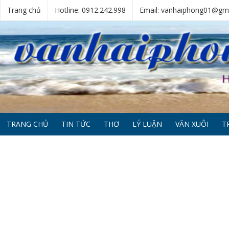
Trang chủ
Hotline: 0912.242.998
Email: vanhaiphong01@gm
TRANG CHỦ
TIN TỨC
THƠ
LÝ LUẬN
VĂN XUÔI
T