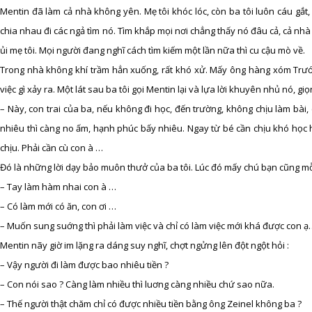
Mentin đã làm cả nhà không yên. Mẹ tôi khóc lóc, còn ba tôi luôn cáu gắt,
chia nhau đi các ngả tìm nó. Tìm khắp mọi nơi chẳng thấy nó đâu cả, cả nhà
ủi mẹ tôi. Mọi người đang nghĩ cách tìm kiếm một lần nữa thì cu cậu mò về.
Trong nhà không khí trầm hẳn xuống, rất khó xử. Mấy ông hàng xóm Trướ
việc gì xảy ra. Một lát sau ba tôi gọi Mentin lại và lựa lời khuyên nhủ nó, gi
– Này, con trai của ba, nếu không đi học, đến trường, không chịu làm bài,
nhiêu thì càng no ấm, hạnh phúc bấy nhiêu. Ngay từ bé cần chịu khó học
chịu. Phải cần cù con à …
Đó là những lời dạy bảo muôn thưở của ba tôi. Lúc đó mấy chú bạn cũng mỗ
– Tay làm hàm nhai con à …
– Có làm mới có ăn, con ơi …
– Muốn sung suớng thì phải làm việc và chỉ có làm việc mới khá được con ạ
Mentin nãy giờ im lặng ra dáng suy nghĩ, chợt ngửng lên đột ngột hỏi :
– Vậy người đi làm được bao nhiêu tiền ?
– Con nói sao ? Càng làm nhiều thì luơng càng nhiều chứ sao nữa.
– Thế người thật chăm chỉ có được nhiều tiền bằng ông Zeinel không ba ?