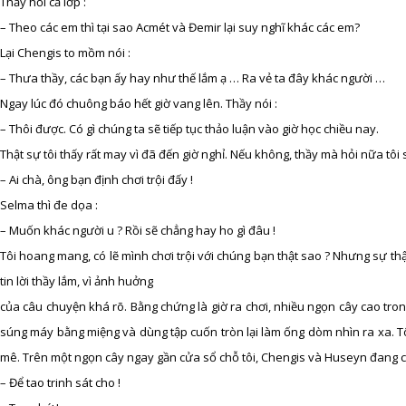
Thầy hỏi cả lớp :
– Theo các em thì tại sao Acmét và Đemir lại suy nghĩ khác các em?
Lại Chengis to mồm nói :
– Thưa thầy, các bạn ấy hay như thế lắm ạ … Ra vẻ ta đây khác người …
Ngay lúc đó chuông báo hết giờ vang lên. Thầy nói :
– Thôi được. Có gì chúng ta sẽ tiếp tục thảo luận vào giờ học chiều nay.
Thật sự tôi thấy rất may vì đã đến giờ nghỉ. Nếu không, thầy mà hỏi nữa tôi s
– Ai chà, ông bạn định chơi trội đấy !
Selma thì đe dọa :
– Muốn khác người u ? Rồi sẽ chẳng hay ho gì đâu !
Tôi hoang mang, có lẽ mình chơi trội với chúng bạn thật sao ? Nhưng sự thật
tin lời thầy lắm, vì ảnh huởng
của câu chuyện khá rõ. Bằng chứng là giờ ra chơi, nhiều ngọn cây cao tron
súng máy bằng miệng và dùng tập cuốn tròn lại làm ống dòm nhìn ra xa. Tô
mê. Trên một ngọn cây ngay gần cửa sổ chỗ tôi, Chengis và Huseyn đang cã
– Để tao trinh sát cho !