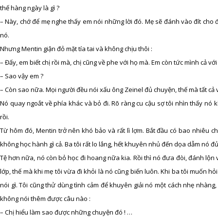
thế hàng ngày là gì ?
– Này, chớ để mẹ nghe thấy em nói những lời đó. Mẹ sẽ đánh vào đít cho đ
nó.
Nhưng Mentin giận đỏ mặt tía tai và không chịu thôi :
– Đấy, em biết chị rồi mà, chị cũng về phe với họ mà. Em còn tức mình cả vớ
– Sao vậy em ?
– Còn sao nữa. Mọi người đều nói xấu ông Zeinel đủ chuyện, thế mà tất cả vẫ
Nó quay ngoắt về phía khác và bỏ đi. Rõ ràng cu cậu sợ tôi nhìn thấy nó 
rồi.
Từ hôm đó, Mentin trở nên khó bảo và rất lì lợm. Bắt đầu có bao nhiêu ch
không học hành gì cả. Ba tôi rất lo lắng, hết khuyên nhủ đến dọa dẫm nó đủ
Tệ hơn nữa, nó còn bỏ học đi hoang nữa kia. Rồi thì nó đưa đòi, đánh lộn 
lớp, thế mà khi mẹ tôi vừa đi khỏi là nó cũng biến luôn. Khi ba tôi muốn hỏ
nói gì. Tôi cũng thử dùng tình cảm để khuyên giải nó một cách nhẹ nhàng, M
không nói thêm được câu nào :
– Chị hiểu làm sao được những chuyện đó ! …