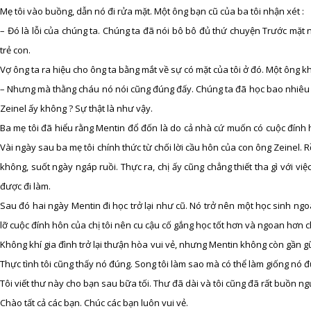
Mẹ tôi vào buồng, dẫn nó đi rửa mặt. Một ông bạn cũ của ba tôi nhận xét :
– Đó là lỗi của chúng ta. Chúng ta đã nói bô bô đủ thứ chuyện Trước mặt
trẻ con.
Vợ ông ta ra hiệu cho ông ta bằng mắt về sự có mặt của tôi ở đó. Một ông khá
– Nhưng mà thằng cháu nó nói cũng đúng đấy. Chúng ta đã học bao nhiêu năm
Zeinel ấy không ? Sự thật là như vậy.
Ba mẹ tôi đã hiểu rằng Mentin đổ đốn là do cả nhà cứ muốn có cuộc đính hô
Vài ngày sau ba mẹ tôi chính thức từ chối lời cầu hôn của con ông Zeinel. Rồ
không, suốt ngày ngáp ruồi. Thực ra, chị ấy cũng chẳng thiết tha gì với việ
được đi làm.
Sau đó hai ngày Mentin đi học trở lại như cũ. Nó trở nên một học sinh ng
lỡ cuộc đính hôn của chị tôi nên cu cậu cố gắng học tốt hơn và ngoan hơn 
Không khí gia đình trở lại thưận hòa vui vẻ, nhưng Mentin không còn gần gũ
Thực tình tôi cũng thấy nó đúng. Song tôi làm sao mà có thể làm giống nó đ
Tôi viết thư này cho bạn sau bữa tối. Thư đã dài và tôi cũng đã rất buồn ngủ
Chào tất cả các bạn. Chúc các bạn luôn vui vẻ.