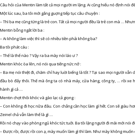
Câu hỏi của Mentin làm tất cả mọi người im lặng. Ai cũng hiểu nó định nói đế
Một lúc sau, ba tôi mới gắng guợng tiếp tục câu chuyện :
– Thì ba mẹ cũng từng là trẻ con. Tất cả mọi người đều là trẻ con mà … Như
Mentin bỗng ngắt lời ba :
– Ai không làm việc thì sẽ có nhiều tiền phải không ba?
Ba tôi phát cáu :
– Thế là thế nào ? Vậy ra ba mày nói láo ư ?
Mentin khóc òa lên, nó nói qua tiếng nức nở :
– Ba mẹ nói thiệt đi, chăm chỉ hay luời biếng là tốt ? Tại sao mọi người vẫ
đầu bò đấy thôi. Thế mà ông ta có nhà máy, cửa hàng, công ty, … rồi xe 
hành gì cả …
Mentin chợt thôi khóc và gào lạc cả giọng :
– Con không đi học nữa đâu. Con chẳng cần học làm gì hết. Con sẽ giàu hơ
Zeinel chả vẫn làm thế là gì …
Rồi nó chạy vào phòng ngủ khóc tức tuởi. Ba tôi lặng người đi mãi mới nói đ
– Được rồi, được rồi con ạ, mày muốn làm gì thì làm. Như mày không muốn đ