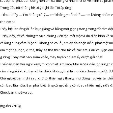
các bạn bị phạt oan uổng nên em đã đứng ra nhận hết lỗi về mình có phải k
Trong đầu tôi không hề có ý nghĩ đó. Tôi ấp úng :
– Thưa thầy …. Em không cố ý … em không muốn thế …. em không nhắm vào
cho em ạ !
Thầy hiệu truởng đi lên bục giảng và bằng một giọng trang trọng rất cảm độn
– Nầy đây, tất cả chúng ta vừa chứng kiến tận mắt một ví dụ điển hình về 
về lòng dũng cảm. Mặc dù không hề có lỗi, em ấy đã nhận để bị phạt một m
em một bài học, vì thế, thầy sẽ tha thứ cho tất cả các em. Câu chuyện
guơng. Thay mặt ban giám khảo, thầy tuyên bố em ấy được giải nhất.
Thế đấy, bạn thử nghĩ xem, tôi còn biết làm sao? Mọi sự đã đảo lộn lung tun
cảm vì người khác. Bạn có tin được không, thật là một câu chuyện ngược đờ
Chẳng biết bạn nghĩ sao, chứ tôi thấy ngày tháng như đứng nguyên tại chỗ v
còn bao lâu nữa. Bạn phải biết rằng cũng chẳng còn bao nhiêu ngày nữa đ
Chúc bạn khoẻ và vui.
(nguồn VNTQ)