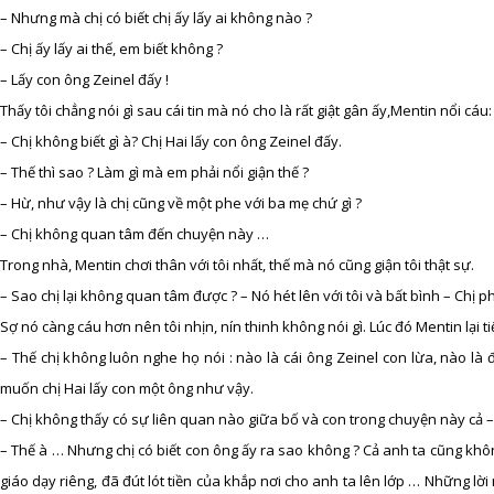
– Nhưng mà chị có biết chị ấy lấy ai không nào ?
– Chị ấy lấy ai thế, em biết không ?
– Lấy con ông Zeinel đấy !
Thấy tôi chẳng nói gì sau cái tin mà nó cho là rất giật gân ấy,Mentin nổi cáu:
– Chị không biết gì à? Chị Hai lấy con ông Zeinel đấy.
– Thế thì sao ? Làm gì mà em phải nổi giận thế ?
– Hừ, như vậy là chị cũng về một phe với ba mẹ chứ gì ?
– Chị không quan tâm đến chuyện này …
Trong nhà, Mentin chơi thân với tôi nhất, thế mà nó cũng giận tôi thật sự.
– Sao chị lại không quan tâm được ? – Nó hét lên với tôi và bất bình – Chị 
Sợ nó càng cáu hơn nên tôi nhịn, nín thinh không nói gì. Lúc đó Mentin lại tiế
– Thế chị không luôn nghe họ nói : nào là cái ông Zeinel con lừa, nào là
muốn chị Hai lấy con một ông như vậy.
– Chị không thấy có sự liên quan nào giữa bố và con trong chuyện này cả – 
– Thế à … Nhưng chị có biết con ông ấy ra sao không ? Cả anh ta cũng khô
giáo dạy riêng, đã đút lót tiền của khắp nơi cho anh ta lên lớp … Những lời