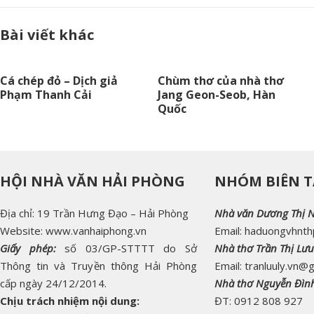
Bài viết khác
Cá chép đỏ – Dịch giả
Chùm thơ của nhà thơ
Phạm Thanh Cải
Jang Geon-Seob, Hàn
Quốc
HỘI NHÀ VĂN HẢI PHÒNG
NHÓM BIÊN T
Địa chỉ: 19 Trần Hưng Đạo – Hải Phòng
Nhà văn Dương Thị 
Website: www.vanhaiphong.vn
Email: haduongvhnt
Giấy phép:
số 03/GP-STTTT do Sở
Nhà thơ Trần Thị Lưu
Thông tin và Truyền thông Hải Phòng
Email: tranluuly.vn@
cấp ngày 24/12/2014.
Nhà thơ Nguyễn Đìn
Chịu trách nhiệm nội dung:
ĐT: 0912 808 927