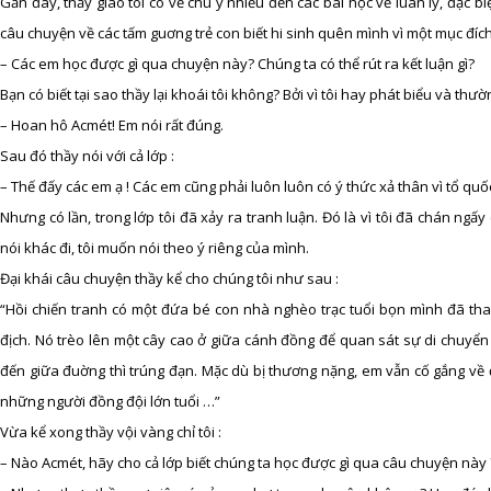
Gần đây, thầy giáo tôi có vẻ chú ý nhiều đến các bài học về luân lý, đặc biệ
câu chuyện về các tấm guơng trẻ con biết hi sinh quên mình vì một mục đích
– Các em học được gì qua chuyện này? Chúng ta có thể rút ra kết luận gì?
Bạn có biết tại sao thầy lại khoái tôi không? Bởi vì tôi hay phát biểu và thư
– Hoan hô Acmét! Em nói rất đúng.
Sau đó thầy nói với cả lớp :
– Thế đấy các em ạ ! Các em cũng phải luôn luôn có ý thức xả thân vì tổ q
Nhưng có lần, trong lớp tôi đã xảy ra tranh luận. Đó là vì tôi đã chán ngấy
nói khác đi, tôi muốn nói theo ý riêng của mình.
Đại khái câu chuyện thầy kể cho chúng tôi như sau :
“Hồi chiến tranh có một đứa bé con nhà nghèo trạc tuổi bọn mình đã tha
địch. Nó trèo lên một cây cao ở giữa cánh đồng để quan sát sự di chuyển 
đến giữa đuờng thì trúng đạn. Mặc dù bị thương nặng, em vẫn cố gắng về đ
những người đồng đội lớn tuổi …”
Vừa kể xong thầy vội vàng chỉ tôi :
– Nào Acmét, hãy cho cả lớp biết chúng ta học được gì qua câu chuyện này 