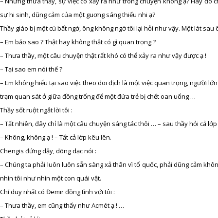
– Nhưng thưa thầy, sự việc có xảy ra như trong chuyện không ạ? Hay đó c
sự hi sinh, dũng cảm của một guơng sáng thiếu nhi ạ?
Thầy giáo bị một cú bất ngờ, ông không ngờ tôi lại hỏi như vậy. Một lát sau ô
– Em bảo sao ? Thật hay không thật có gì quan trọng ?
– Thưa thầy, một câu chuyện thật rất khó có thể xảy ra như vậy được ạ !
– Tại sao em nói thế ?
– Em không hiểu tại sao việc theo dõi địch là một việc quan trọng, người lớn 
trạm quan sát ở giữa đồng trống để một đứa trẻ bị chết oan uổng …
Thầy sốt ruột ngắt lời tôi :
– Tất nhiên, đây chỉ là một câu chuyện sáng tác thôi … – sau thầy hỏi cả l
– Không, không ạ ! – Tất cả lớp kêu lên.
Chengis đứng dậy, dõng dạc nói :
– Chúng ta phải luôn luôn sẵn sàng xả thân vì tổ quốc, phải dũng cảm khô
nhìn tôi như nhìn một con quái vật.
Chỉ duy nhất có Đemir đồng tình với tôi :
– Thưa thầy, em cũng thấy như Acmét ạ ! …