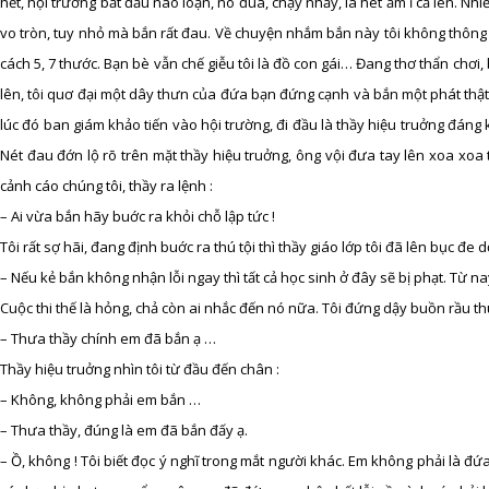
hết, hội trường bắt đầu náo loạn, nô đùa, chạy nhảy, la hét ầm ĩ cả lên. 
vo tròn, tuy nhỏ mà bắn rất đau. Về chuyện nhắm bắn này tôi không thông 
cách 5, 7 thước. Bạn bè vẫn chế giễu tôi là đồ con gái… Đang thơ thẩn chơi,
lên, tôi quơ đại một dây thưn của đứa bạn đứng cạnh và bắn một phát thật
lúc đó ban giám khảo tiến vào hội trường, đi đầu là thầy hiệu truởng đáng 
Nét đau đớn lộ rõ trên mặt thầy hiệu truởng, ông vội đưa tay lên xoa xoa 
cảnh cáo chúng tôi, thầy ra lệnh :
– Ai vừa bắn hãy buớc ra khỏi chỗ lập tức !
Tôi rất sợ hãi, đang định buớc ra thú tội thì thầy giáo lớp tôi đã lên bục đe 
– Nếu kẻ bắn không nhận lỗi ngay thì tất cả học sinh ở đây sẽ bị phạt. Từ nay
Cuộc thi thế là hỏng, chả còn ai nhắc đến nó nữa. Tôi đứng dậy buồn rầu th
– Thưa thầy chính em đã bắn ạ …
Thầy hiệu truởng nhìn tôi từ đầu đến chân :
– Không, không phải em bắn …
– Thưa thầy, đúng là em đã bắn đấy ạ.
– Ồ, không ! Tôi biết đọc ý nghĩ trong mắt người khác. Em không phải là đứ