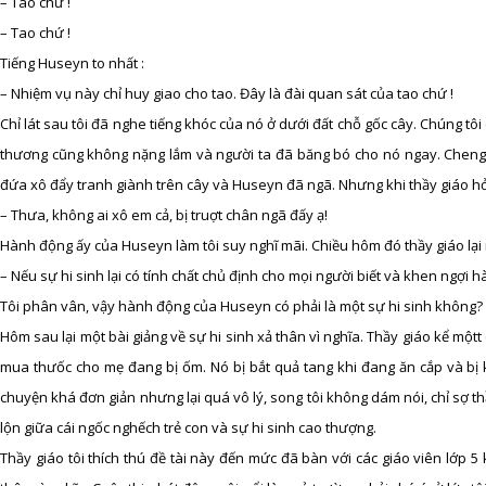
– Tao chứ !
– Tao chứ !
Tiếng Huseyn to nhất :
– Nhiệm vụ này chỉ huy giao cho tao. Đây là đài quan sát của tao chứ !
Chỉ lát sau tôi đã nghe tiếng khóc của nó ở dưới đất chỗ gốc cây. Chúng tô
thương cũng không nặng lắm và người ta đã băng bó cho nó ngay. Chengis 
đứa xô đẩy tranh giành trên cây và Huseyn đã ngã. Nhưng khi thầy giáo hỏi
– Thưa, không ai xô em cả, bị truợt chân ngã đấy ạ!
Hành động ấy của Huseyn làm tôi suy nghĩ mãi. Chiều hôm đó thầy giáo lại n
– Nếu sự hi sinh lại có tính chất chủ định cho mọi người biết và khen ngợi h
Tôi phân vân, vậy hành động của Huseyn có phải là một sự hi sinh không?
Hôm sau lại một bài giảng về sự hi sinh xả thân vì nghĩa. Thầy giáo kể mộtt
mua thưốc cho mẹ đang bị ốm. Nó bị bắt quả tang khi đang ăn cắp và bị k
chuyện khá đơn giản nhưng lại quá vô lý, song tôi không dám nói, chỉ sợ th
lộn giữa cái ngốc nghếch trẻ con và sự hi sinh cao thượng.
Thầy giáo tôi thích thú đề tài này đến mức đã bàn với các giáo viên lớp 5 