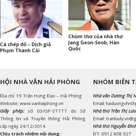
Chùm thơ của nhà thơ
Jang Geon-Seob, Hàn
Cá chép đỏ – Dịch giả
Quốc
Phạm Thanh Cải
HỘI NHÀ VĂN HẢI PHÒNG
NHÓM BIÊN T
Địa chỉ: 19 Trần Hưng Đạo – Hải Phòng
Nhà văn Dương Thị 
Website: www.vanhaiphong.vn
Email: haduongvhnt
Giấy phép:
số 03/GP-STTTT do Sở
Nhà thơ Trần Thị Lưu
Thông tin và Truyền thông Hải Phòng
Email: tranluuly.vn@
cấp ngày 24/12/2014.
Nhà thơ Nguyễn Đìn
Chịu trách nhiệm nội dung:
ĐT: 0912 808 927