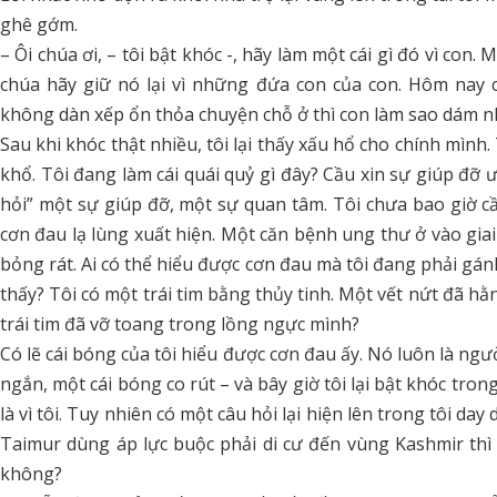
ghê gớm.
– Ôi chúa ơi, – tôi bật khóc -, hãy làm một cái gì đó vì con.
chúa hãy giữ nó lại vì những đứa con của con. Hôm nay
không dàn xếp ổn thỏa chuyện chỗ ở thì con làm sao dám n
Sau khi khóc thật nhiều, tôi lại thấy xấu hổ cho chính mình.
khổ. Tôi đang làm cái quái quỷ gì đây? Cầu xin sự giúp đỡ ư?
hỏi” một sự giúp đỡ, một sự quan tâm. Tôi chưa bao giờ cầu
cơn đau lạ lùng xuất hiện. Một căn bệnh ung thư ở vào giai
bỏng rát. Ai có thể hiểu được cơn đau mà tôi đang phải gán
thấy? Tôi có một trái tim bằng thủy tinh. Một vết nứt đã hằ
trái tim đã vỡ toang trong lồng ngực mình?
Có lẽ cái bóng của tôi hiểu được cơn đau ấy. Nó luôn là ngư
ngắn, một cái bóng co rút – và bây giờ tôi lại bật khóc tron
là vì tôi. Tuy nhiên có một câu hỏi lại hiện lên trong tôi d
Taimur dùng áp lực buộc phải di cư đến vùng Kashmir thì t
không?