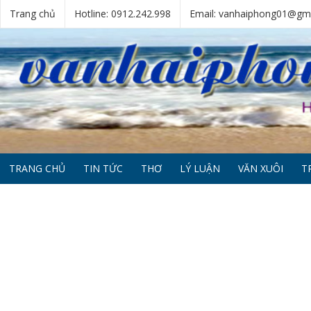
Trang chủ
Hotline: 0912.242.998
Email: vanhaiphong01@gm
TRANG CHỦ
TIN TỨC
THƠ
LÝ LUẬN
VĂN XUÔI
T