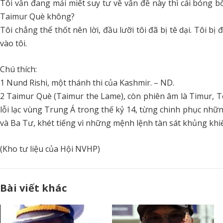
Tôi vẫn đang mải miết suy tư về vấn đề này thì cái bóng b
Taimur Què không?
Tôi chẳng thể thốt nên lời, đầu lưỡi tôi đã bị tê dại. Tôi b
vào tôi.
Chú thích:
1 Nund Rishi, một thánh thi của Kashmir. – ND.
2 Taimur Què (Taimur the Lame), còn phiên âm là Timur, 
lỗi lạc vùng Trung Á trong thế kỷ 14, từng chinh phục nhữn
và Ba Tư, khét tiếng vì những mệnh lệnh tàn sát khủng khiế
(Kho tư liệu của Hội NVHP)
Bài viết khác