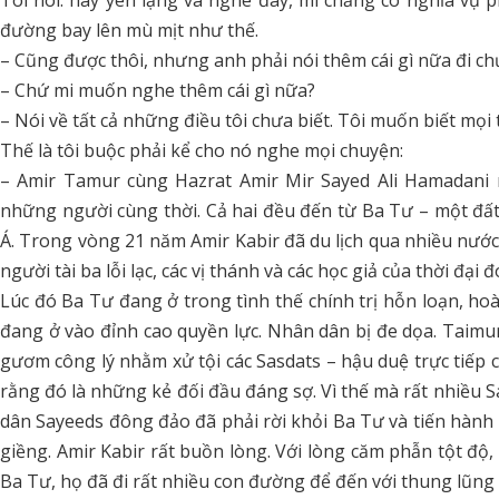
Tôi nói: hãy yên lặng và nghe đây, mi chẳng có nghĩa vụ p
đường bay lên mù mịt như thế.
– Cũng được thôi, nhưng anh phải nói thêm cái gì nữa đi chứ?
– Chứ mi muốn nghe thêm cái gì nữa?
– Nói về tất cả những điều tôi chưa biết. Tôi muốn biết mọi 
Thế là tôi buộc phải kể cho nó nghe mọi chuyện:
– Amir Tamur cùng Hazrat Amir Mir Sayed Ali Hamadani nổ
những người cùng thời. Cả hai đều đến từ Ba Tư – một đấ
Á. Trong vòng 21 năm Amir Kabir đã du lịch qua nhiều nướ
người tài ba lỗi lạc, các vị thánh và các học giả của thời đạ
Lúc đó Ba Tư đang ở trong tình thế chính trị hỗn loạn, ho
đang ở vào đỉnh cao quyền lực. Nhân dân bị đe dọa. Taimur
gươm công lý nhằm xử tội các Sasdats – hậu duệ trực tiếp c
rằng đó là những kẻ đối đầu đáng sợ. Vì thế mà rất nhiều S
dân Sayeeds đông đảo đã phải rời khỏi Ba Tư và tiến hành 
giềng. Amir Kabir rất buồn lòng. Với lòng căm phẫn tột đ
Ba Tư, họ đã đi rất nhiều con đường để đến với thung lũng 