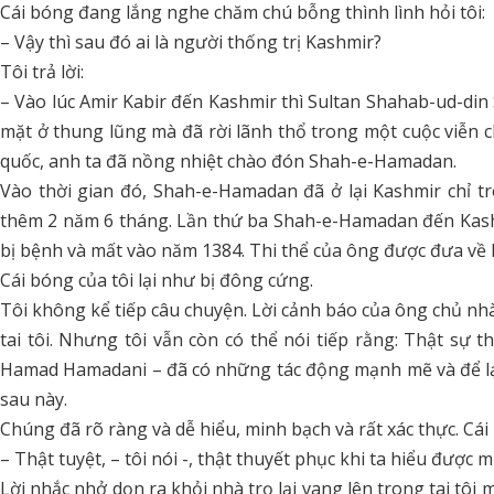
Cái bóng đang lắng nghe chăm chú bỗng thình lình hỏi tôi:
– Vậy thì sau đó ai là người thống trị Kashmir?
Tôi trả lời:
– Vào lúc Amir Kabir đến Kashmir thì Sultan Shahab-ud-din
mặt ở thung lũng mà đã rời lãnh thổ trong một cuộc viễn c
quốc, anh ta đã nồng nhiệt chào đón Shah-e-Hamadan.
Vào thời gian đó, Shah-e-Hamadan đã ở lại Kashmir chỉ tr
thêm 2 năm 6 tháng. Lần thứ ba Shah-e-Hamadan đến Kash
bị bệnh và mất vào năm 1384. Thi thể của ông được đưa về 
Cái bóng của tôi lại như bị đông cứng.
Tôi không kể tiếp câu chuyện. Lời cảnh báo của ông chủ nhà t
tai tôi. Nhưng tôi vẫn còn có thể nói tiếp rằng: Thật sự t
Hamad Hamadani – đã có những tác động mạnh mẽ và để lại
sau này.
Chúng đã rõ ràng và dễ hiểu, minh bạch và rất xác thực. Cái
– Thật tuyệt, – tôi nói -, thật thuyết phục khi ta hiểu được 
Lời nhắc nhở dọn ra khỏi nhà trọ lại vang lên trong tai tôi