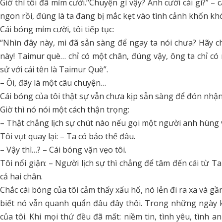
Giờ thì tôi đã mỉm cười.“Chuyện gì vậy? Anh cười cái gì?” – 
ngon rồi, đúng là ta đang bị mắc kẹt vào tình cảnh khốn k
Cái bóng mỉm cười, tôi tiếp tục:
“Nhìn đây này, mi đã sẵn sàng để ngay ta nói chưa? Hãy c
này! Taimur què… chỉ có một chân, đúng vậy, ông ta chỉ có m
sử với cái tên là Taimur Què”.
– Ôi, đây là một câu chuyện…
Cái bóng của tôi thật sự vẫn chưa kịp sẵn sàng để đón nhận
Giờ thì nó nói một cách thận trọng:
– Thật chẳng lịch sự chút nào nếu gọi một người anh hùng v
Tôi vụt quay lại: – Ta có bảo thế đâu.
– Vậy thì…? – Cái bóng vặn vẹo tôi.
Tôi nổi giận: – Người lịch sự thì chẳng để tâm đến cái từ
cả hai chân.
Chắc cái bóng của tôi cảm thấy xấu hổ, nó lẻn đi ra xa và g
biết nó vẫn quanh quẩn đâu đây thôi. Trong những ngày 
của tôi. Khi mọi thứ đều đã mất: niềm tin, tình yêu, tình 