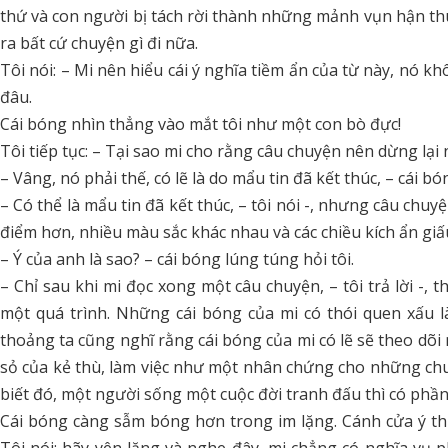
thứ và con người bị tách rời thành những mảnh vụn hận thù,
ra bất cứ chuyện gì đi nữa.
Tôi nói: – Mi nên hiểu cái ý nghĩa tiềm ẩn của từ này, nó k
đâu.
Cái bóng nhìn thẳng vào mắt tôi như một con bò đực!
Tôi tiếp tục: – Tại sao mi cho rằng câu chuyện nên dừng lại
– Vâng, nó phải thế, có lẽ là do mẩu tin đã kết thúc, – cái bó
– Có thể là mẩu tin đã kết thúc, – tôi nói -, nhưng câu ch
điểm hơn, nhiều màu sắc khác nhau và các chiều kích ẩn giấu
– Ý của anh là sao? – cái bóng lúng túng hỏi tôi.
– Chỉ sau khi mi đọc xong một câu chuyện, – tôi trả lời -, 
một quá trình. Những cái bóng của mi có thói quen xấu 
thoảng ta cũng nghĩ rằng cái bóng của mi có lẽ sẽ theo dõ
sỏ của kẻ thù, làm việc như một nhân chứng cho những chuy
biết đó, một người sống một cuộc đời tranh đấu thì có phần
Cái bóng càng sẫm bóng hơn trong im lặng. Cánh cửa ý th