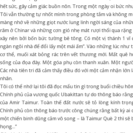
hết sức, gây cảm giác buồn nôn. Trong một ngày oi bức như
Tôi vẫn thường tự nhốt mình trong phòng tắm và không muốn 
màng nhớ về những giọt nước lung linh ngời sáng của nhữ
râm ở Chinar và những cơn gió nhẹ mát rượi thổi qua rặng 
xây nên bởi bốn bức tường bê tông. Có một vị thánh 1 vĩ 
ngàn ngôi nhà để đổi lấy một mái ấm”. Vào những lúc như t
cơ thể, muối xát bỏng rác trên vết thương mới. Mất quê hư
sống của đọa đày. Một góa phụ còn thanh xuân. Một người t
Các nhà tiên tri đã cảm thấy điều đó với một cảm nhận lớn 
nhân.
Tôi có thể nhớ lại tôi đã đọc mẩu tin gì trong buổi chiều hôm
Chính phủ của vương quốc Ubakittan tự do thông báo rằng 
của Amir Taimur. Toàn thể đất nước sẽ tỏ lòng kính trọn
Chính phủ còn thông báo trước công chúng rằng bất kỳ ai d
một chiến binh dũng cảm vô song – là Taimur Què 2 thì sẽ bị 
họng…”