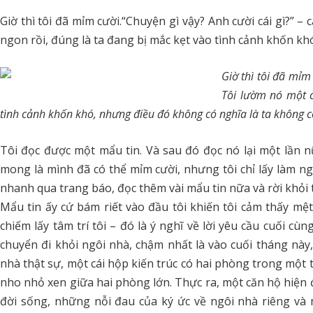
Giờ thì tôi đã mỉm cười.“Chuyện gì vậy? Anh cười cái gì?” – 
ngon rồi, đúng là ta đang bị mắc kẹt vào tình cảnh khốn k
Giờ thì tôi đã mỉm 
Tôi lườm nó một c
tình cảnh khốn khó, nhưng điều đó không có nghĩa là ta không 
Tôi đọc được một mẩu tin. Và sau đó đọc nó lại một lần nữa
mong là mình đã có thể mỉm cười, nhưng tôi chỉ lấy làm ngạ
nhanh qua trang báo, đọc thêm vài mẩu tin nữa và rời khỏi 
Mẩu tin ấy cứ bám riết vào đầu tôi khiến tôi cảm thấy mệt
chiếm lấy tâm trí tôi – đó là ý nghĩ về lời yêu cầu cuối c
chuyển đi khỏi ngôi nhà, chậm nhất là vào cuối tháng này
nhà thật sự, một cái hộp kiến trúc có hai phòng trong một
nho nhỏ xen giữa hai phòng lớn. Thực ra, một căn hộ hiện đ
đời sống, những nỗi đau của ký ức về ngôi nhà riêng và 