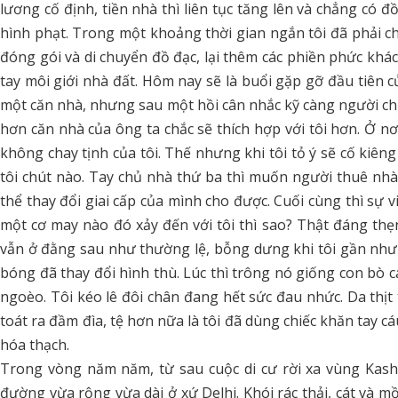
lương cố định, tiền nhà thì liên tục tăng lên và chẳng có 
hình phạt. Trong một khoảng thời gian ngắn tôi đã phải c
đóng gói và di chuyển đồ đạc, lại thêm các phiền phức khác
tay môi giới nhà đất. Hôm nay sẽ là buổi gặp gỡ đầu tiên củ
một căn nhà, nhưng sau một hồi cân nhắc kỹ càng người chủ 
hơn căn nhà của ông ta chắc sẽ thích hợp với tôi hơn. Ở nơi
không chay tịnh của tôi. Thế nhưng khi tôi tỏ ý sẽ cố kiê
tôi chút nào. Tay chủ nhà thứ ba thì muốn người thuê nhà 
thể thay đổi giai cấp của mình cho được. Cuối cùng thì sự 
một cơ may nào đó xảy đến với tôi thì sao? Thật đáng thẹn
vẫn ở đằng sau như thường lệ, bỗng dưng khi tôi gần như c
bóng đã thay đổi hình thù. Lúc thì trông nó giống con bò cá
ngoèo. Tôi kéo lê đôi chân đang hết sức đau nhức. Da thị
toát ra đầm đìa, tệ hơn nữa là tôi đã dùng chiếc khăn tay c
hóa thạch.
Trong vòng năm năm, từ sau cuộc di cư rời xa vùng Kashm
đường vừa rộng vừa dài ở xứ Delhi. Khói rác thải, cát và mồ