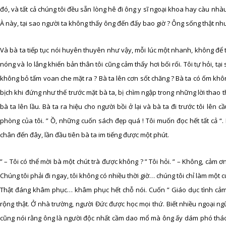
đó, và tất cả chúng tôi đều sẵn lòng hê đi ông y sĩ ngoại khoa hay càu nhà
À này, tại sao người ta không thấy ông đến đấy bao giờ ? Ông sống thật nh
Và bà ta tiếp tục nói huyên thuyên như vậy, mỗi lúc một nhanh, không để tô
nóng và lo lắng khiến bản thân tôi cũng cảm thấy hơi bối rối. Tôi tự hỏi, tại
không bỏ tấm voan che mặt ra ? Bà ta lên cơn sốt chăng ? Bà ta có ốm không
bịch khi đứng như thế trước mặt bà ta, bị chìm ngập trong những lời thao th
bà ta lên lầu. Bà ta ra hiệu cho người bồi ở lại và bà ta đi trước tôi lê
phòng của tôi. ” Ồ, những cuốn sách đẹp quá ! Tôi muốn đọc hết tất cả “. 
chân đến đây, lần đầu tiên bà ta im tiếng được một phút.
” – Tôi có thể mời bà một chút trà được không ? ” Tôi hỏi. ” – Không, cảm ơn
Chúng tôi phải đi ngay, tôi không có nhiều thời giờ… chúng tôi chỉ làm một c
Thật đáng khâm phục… khâm phục hết chỗ nói. Cuốn ” Giáo dục tình cảm ”
rộng thật. Ở nhà trường, người Đức được học mọi thứ. Biết nhiều ngoại ngữ 
cũng nói rằng ông là người độc nhất cầm dao mổ mà ông ấy dám phó thác s