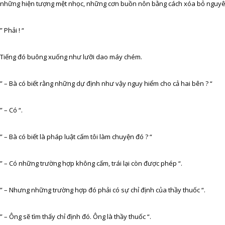
những hiện tượng mệt nhọc, những cơn buồn nôn bằng cách xóa bỏ nguyên
” Phải ! “
Tiếng đó buông xuống như lưỡi dao máy chém.
” – Bà có biết rằng những dự định như vậy nguy hiểm cho cả hai bên ? “
” – Có “.
” – Bà có biết là pháp luật cấm tôi làm chuyện đó ? “
” – Có những trường hợp không cấm, trái lại còn được phép “.
” – Nhưng những trường hợp đó phải có sự chỉ định của thầy thuốc “.
” – Ông sẽ tìm thấy chỉ định đó. Ông là thầy thuốc “.