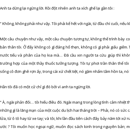
Anh ta dừng lại ngừng lời. Rồi đột nhiên anh ta xích ghế lại gần tôi :
” Không, không phải như vậy. Tôi phải kể hết với ngài, từ đầu chí cuối, nếu
Một câu chuyện như vậy, một câu chuyện tương tự, không thể trình bày coi
bản thân tôi. Ở đấy không có gì đáng hổ thẹn, không có gì phải giấu giếm. 
nước tiểu và phân của họ kia mà… Đã cầu xin người ta cứu giúp thì không
trường hợp của một thầy thuốc tưởng tượng. Tôi tự phơi trần thân thể tôi 
sống cô đơn ghê rợn ấy, trong cái xứ chết tiệt, nó gặm nhấm tâm hồn ta, nó
Hẳn tôi đã có một cử chỉ gì đó bởi vì anh ta ngừng lời.
” À, ngài phản đối… tôi hiểu điều đó. Ngài mang trong lòng tình cảm nhiệt 
những gì là lãng mạn của một cuộc du lịch hai tháng trời – Phải, nó có sức
lửa, từ ô tô hay từ xe tay; và tôi, khi lần đầu tiên cách đây bảy năm tới xứ
ước ? Tôi muốn học ngoại ngữ, muốn đọc sách kinh trong nguyên bản; m