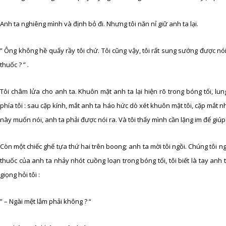
Anh ta nghiêng mình và định bỏ đi. Nhưng tôi năn nỉ giữ anh ta lại.
” Ông không hề quấy rầy tôi chứ. Tôi cũng vậy, tôi rất sung sướng được nó
thuốc ? ” .
Tôi châm lửa cho anh ta. Khuôn mặt anh ta lại hiện rõ trong bóng tối, lu
phía tôi : sau cặp kính, mắt anh ta háo hức dò xét khuôn mặt tôi, cặp mắt n
này muốn nói, anh ta phải được nói ra. Và tôi thấy mình cần lặng im để giúp 
Còn một chiếc ghế tựa thứ hai trên boong; anh ta mời tôi ngồi. Chúng tôi n
thuốc của anh ta nhảy nhót cuồng loạn trong bóng tối, tôi biết là tay anh
giọng hỏi tôi :
” – Ngài mệt lắm phải không ? “