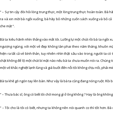
” – Sự tin cậy đòi hỏi lòng trung thực, một lòng trung thực hoàn toàn. Bà h
ra và xin mời bà ngồi xuống, bà hãy bỏ những cuốn sách xuống và bỏ cả cá
che mặt “.
Bà ta kiêu hãnh nhìn thẳng vào mắt tôi. Lưỡng lự một chút rồi bà ta ngồi x
ngượng ngùng, với một vẻ đẹp không tàn phai theo năm tháng, khuôn mặt
hiện ra tất cả vẻ bình thản, tuy nhiên nhìn thật sâu vào trong, người ta 
chặt không để lộ một chút bí mật nào nếu bà ta chưa muốn nói ra. Chúng t
một vẻ khắc nghiệt lạnh lùng và giá buốt đến nỗi tôi không chịu nổi, phải m
Bà ta khẽ gõ ngón tay lên bàn. Như vậy là bà ta cũng đang nóng ruột. Rồi bà
” – Thưa bác sĩ, ông có biết tôi chờ mong gì ở ông không ? Hay là ông không 
” – Tôi cho là tôi có biết, nhưng ta không nên nói quanh co thì tốt hơn. 