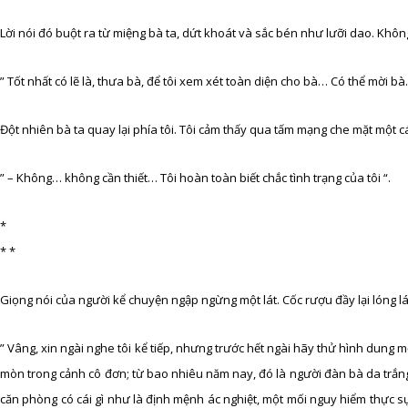
Lời nói đó buột ra từ miệng bà ta, dứt khoát và sắc bén như lưỡi dao. Khô
” Tốt nhất có lẽ là, thưa bà, để tôi xem xét toàn diện cho bà… Có thể mời 
Đột nhiên bà ta quay lại phía tôi. Tôi cảm thấy qua tấm mạng che mặt một c
” – Không… không cần thiết… Tôi hoàn toàn biết chắc tình trạng của tôi “.
*
* *
Giọng nói của người kể chuyện ngập ngừng một lát. Cốc rượu đầy lại lóng lá
” Vâng, xin ngài nghe tôi kể tiếp, nhưng trước hết ngài hãy thử hình dung 
mòn trong cảnh cô đơn; từ bao nhiêu năm nay, đó là người đàn bà da trắn
căn phòng có cái gì như là định mệnh ác nghiệt, một mối nguy hiểm thực sự.