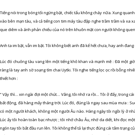
Tiếng nói trong bóng tối ngừng bặt, chiếc tẩu không cháy nữa. Xung quanh 
vào bên mạn tàu, và cả tiếng con tim máy tàu đập nghe trầm trầm và xa xa
que diêm và ánh phản chiếu của nó trên khuôn mặt con người không quen
Anh ta im bặt, vẫn im bặt. Tôi không biết anh đã kể hết chưa, hay anh đan
Lúc đó chuông tàu vang lên một tiếng khô khan và mạnh mẽ : Đã một giờ s
ràng là tay anh sờ soạng tìm chai Uytki. Tôi nghe tiếng lọc ọc rồi bỗng nhiê
thiết hơn :
” Vậy thì… xin ngài đợi một chút… Vâng, tôi nhớ ra rồi… Tôi ở đấy, trong cái
bất động, đã hàng mấy tháng trời. Lúc đó, đúng là ngay sau mùa mưa : Su
có một người khách, không một người Âu nào. Hàng ngày tôi ngồi lỳ ở n
Lúc ấy tôi hoàn toàn bạc nhược ; tôi nhớ châu Âu, nhớ da diết, khi đọc 
ngón tay tôi bắt đầu run lên. Tôi không thể tả lại thực đúng cái tâm trạng c