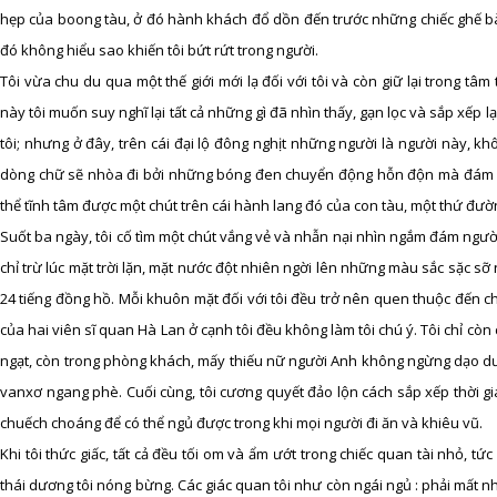
hẹp của boong tàu, ở đó hành khách đổ dồn đến trước những chiếc ghế bành
đó không hiểu sao khiến tôi bứt rứt trong người.
Tôi vừa chu du qua một thế giới mới lạ đối với tôi và còn giữ lại trong tâ
này tôi muốn suy nghĩ lại tất cả những gì đã nhìn thấy, gạn lọc và sắp xếp l
tôi; nhưng ở đây, trên cái đại lộ đông nghịt những người là người này, k
dòng chữ sẽ nhòa đi bởi những bóng đen chuyển động hỗn độn mà đám ng
thể tĩnh tâm được một chút trên cái hành lang đó của con tàu, một thứ đườ
Suốt ba ngày, tôi cố tìm một chút vắng vẻ và nhẫn nại nhìn ngắm đám ngườ
chỉ trừ lúc mặt trời lặn, mặt nước đột nhiên ngời lên những màu sắc sặc sỡ
24 tiếng đồng hồ. Mỗi khuôn mặt đối với tôi đều trở nên quen thuộc đến c
của hai viên sĩ quan Hà Lan ở cạnh tôi đều không làm tôi chú ý. Tôi chỉ còn
ngạt, còn trong phòng khách, mấy thiếu nữ người Anh không ngừng dạo dư
vanxơ ngang phè. Cuối cùng, tôi cương quyết đảo lộn cách sắp xếp thời gi
chuếch choáng để có thể ngủ được trong khi mọi người đi ăn và khiêu vũ.
Khi tôi thức giấc, tất cả đều tối om và ẩm ướt trong chiếc quan tài nhỏ, tức
thái dương tôi nóng bừng. Các giác quan tôi như còn ngái ngủ : phải mất nh