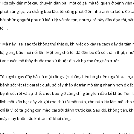
” Rồi xảy đến một câu chuyện đàn bà : một cô gái mà tôi quen ở bệnh viện 
phát súng lục, và chẳng bao lâu, tôi cũng phát điên như anh ta luôn. Cô ta
bởi những người phụ nữ kiêu kỳ và táo tợn, nhưng cô này đày đọa tôi, bắt 
tôi…
” Mà này ! Tại sao tôi không thú thật đi, khi việc đó xảy ra cách đây đã tám n
lở, giông bão mới nổi lên. Một ông chú tôi đã đền bù đủ số thâm thụt, nhưn
Lan tuyển mộ thầy thuốc cho xứ thuộc địa và họ cho ứng tiền trước.
Tôi nghĩ ngay đây hẳn là một công việc chẳng béo bở gì nên người ta… ngườ
bệnh sốt rét tác oai tác quái, số cây thập ác trên mộ tăng nhanh hơn ở đất
bệnh sốt rét và sự chết chóc bao giờ cũng chỉ giáng lên đầu kẻ khác. Tóm l
lĩnh một xấp bạc dầy và gửi cho chú tôi một nửa, còn nửa kia làm mồi cho 
chỉ là vì cô ta giống con mèo cái trời đánh trước kia. Sau đó, không tiền, 
mảy may buồn rầu khi tàu rời khỏi cảng.