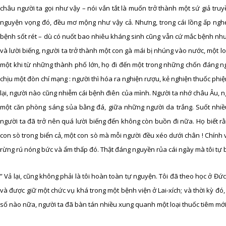
châu người ta gọi như vậy – nói vắn tắt là muốn trở thành một sứ giả tru
nguyện vọng đó, đều mơ mộng như vậy cả. Nhưng, trong cái lồng ấp nghẹt
bệnh sốt rét – dù có nuốt bao nhiêu kháng sinh cũng vẫn cứ mắc bệnh như 
và lười biếng, người ta trở thành một con gà mái bị nhúng vào nước, một l
một khi từ những thành phố lớn, họ đi đến một trong những chốn đáng n
chịu một đòn chí mạng : người thì hóa ra nghiện rượu, kẻ nghiện thuốc phiệ
lại, người nào cũng nhiễm cái bệnh điên của mình. Người ta nhớ châu Âu, 
một căn phòng sáng sủa bằng đá, giữa những người da trắng. Suốt nhiều 
người ta đã trở nên quá lười biếng đến không còn buồn đi nữa. Họ biết rằ
con sò trong biển cả, một con sò mà mỗi người đều xéo dưới chân ! Chính v
rừng rú nóng bức và ẩm thấp đó. Thật đáng nguyền rủa cái ngày mà tôi tự
” Vả lại, cũng không phải là tôi hoàn toàn tự nguyện. Tôi đã theo học ở Đứ
và được giữ một chức vụ khá trong một bệnh viện ở Lai-xích; và thời kỳ đó,
số nào nữa, người ta đã bàn tán nhiều xung quanh một loại thuốc tiêm mới