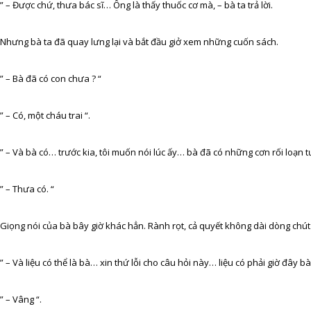
” – Được chứ, thưa bác sĩ… Ông là thấy thuốc cơ mà, – bà ta trả lời.
Nhưng bà ta đã quay lưng lại và bắt đầu giở xem những cuốn sách.
” – Bà đã có con chưa ? “
” – Có, một cháu trai “.
” – Và bà có… trước kia, tôi muốn nói lúc ấy… bà đã có những cơn rối loạn 
” – Thưa có. “
Giọng nói của bà bây giờ khác hẳn. Rành rọt, cả quyết không dài dòng chú
” – Và liệu có thể là bà… xin thứ lỗi cho câu hỏi này… liệu có phải giờ đây 
” – Vâng “.