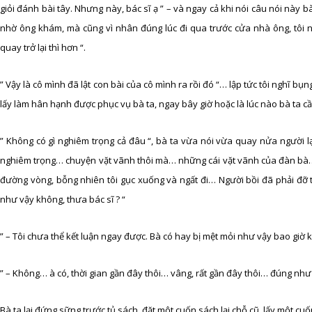
giỏi đánh bài tây. Nhưng này, bác sĩ ạ ” – và ngay cả khi nói câu nói này 
nhờ ông khám, mà cũng vì nhân đúng lúc đi qua trước cửa nhà ông, tôi ng
quay trở lại thì hơn “.
” Vậy là cô mình đã lật con bài của cô mình ra rồi đó “… lập tức tôi nghĩ bụng
lấy làm hân hạnh được phục vụ bà ta, ngay bây giờ hoặc là lúc nào bà ta c
” Không có gì nghiêm trọng cả đâu “, bà ta vừa nói vừa quay nửa người lại
nghiêm trọng… chuyện vặt vãnh thôi mà… những cái vặt vãnh của đàn bà
đường vòng, bỗng nhiên tôi gục xuống và ngất đi… Người bồi đã phải đỡ tô
như vậy không, thưa bác sĩ ? “
” – Tôi chưa thể kết luận ngay được. Bà có hay bị mệt mỏi như vậy bao giờ 
” – Không… à có, thời gian gần đây thôi… vâng, rất gần đây thôi… đúng như
Bà ta lại đứng sững trước tủ sách, đặt một cuốn sách lại chỗ cũ, lấy một cuốn