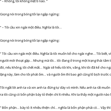
” – Không, tôi không mệt tí nào. “
Giọng nói trong bóng tối lại ngập ngừng :
” – Tôi cầu xin ngài một điều. Nghĩa là tôi…
Giọng nói trong bóng tối lại ngập ngừng :
” Tôi cầu xin ngài một điều. Nghĩa là tôi muốn kể cho ngài nghe… Tôi biết, về
người mới thoạt gặp… Nhưng mà tôi… tôi đang ở trong một trạng thái tâm 
đó, nếu không, tôi chết mất… Ngài sẽ hiểu tôi khi, vâng, khi tôi đã kể cho 
lặng này, làm cho tôi phát ốm… và người ốm thì bao giờ cũng lố bịch trước
Tôi ngắt lời anh ta và xin anh ta đừng tự dày vò mình. Nếu anh ta rất muốn 
ra tôi cũng có bổn phận bày tỏ thiện chí ít nhiều. Khi ta thấy một người nà
” Bổn phận… bày tỏ ít nhiều thiện chí… nghĩa là bổn phận phải có… Vậy thì