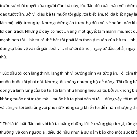
trước sự nhất quyết của người đàn bà này, lúc đầu đến bất thần với những
dao tuốt trần. Bởi vì, điều bà ta muốn tôi giúp, tôi biết lắm, tôi đã biết ng
làm một việc tương tự. Nhưng những lần trước họ đến với vẻ hoàn toàn kh
lời oán trách. Nhưng ở đây có một… vâng, một quyết tâm mạnh mẽ, một quy
mạnh hơn tôi… bà ta có thể bắt tôi phải làm theo ý muốn của bà ta… n
đang tự bảo vệ và nổi giận, bởi vì… như tôi đã nói, ngay từ đầu, phải, ngay
thù.
” Lúc đầu tôi còn lặng thinh, lặng thinh vì bướng bỉnh và tức giận. Tôi cảm 
muốn buộc tôi phải nói. Nhưng tôi không nhượng bộ dễ dàng. Tôi cũng bắt
dòng và lạnh lùng của bà ta. Tôi làm như không hiểu bà ta, bởi vì, không biết
không muốn nói trước, mà… muốn bà ta phải năn nỉ tôi… đúng vậy, tôi muố
và cũng vì tôi biết rằng với phụ nữ không có gì khiến tôi dễ nhân nhượng ch
” Thế là tôi bắt đầu nói với bà ta, bằng những lời lẽ chẳng giúp ích gì, r
thường, và còn ngược lại, điều đó hầu như là sự đảm bảo cho một sức kh