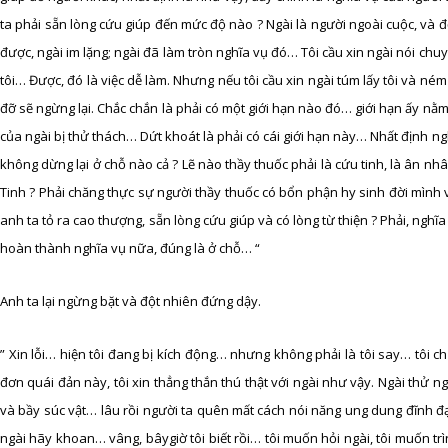
ta phải sẵn lòng cứu giúp đến mức độ nào ? Ngài là người ngoài cuộc, và đối v
được, ngài im lặng; ngài đã làm tròn nghĩa vụ đó… Tôi cầu xin ngài nói chuy
tôi… Được, đó là việc dễ làm. Nhưng nếu tôi cầu xin ngài túm lấy tôi và n
đỡ sẽ ngừng lại. Chắc chắn là phải có một giới hạn nào đó… giới hạn ấy nằ
của ngài bị thử thách… Dứt khoát là phải có cái giới hạn này… Nhất định ngh
không dừng lại ở chỗ nào cả ? Lẽ nào thầy thuốc phải là cứu tinh, là ân nh
Tinh ? Phải chăng thực sự người thầy thuốc có bổn phận hy sinh đời mình v
anh ta tỏ ra cao thượng, sẵn lòng cứu giúp và có lòng từ thiện ? Phải, ngh
hoàn thành nghĩa vụ nữa, đúng là ở chỗ… “
Anh ta lại ngừng bặt và đột nhiên đứng dậy.
” Xin lỗi… hiện tôi đang bị kích động… nhưng không phải là tôi say… tôi 
đơn quái đản này, tôi xin thẳng thắn thú thật với ngài như vậy. Ngài thử
và bầy súc vật… lâu rồi người ta quên mất cách nói năng ung dung đĩnh đạc. 
ngài hãy khoan… vâng, bâygiờ tôi biết rồi… tôi muốn hỏi ngài, tôi muốn tr