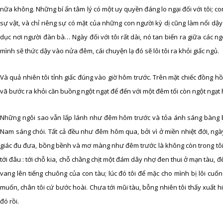
nữa không. Những bí ẩn tâm lý có một uy quyền đáng lo ngại đối với tôi; 
sự vật, và chỉ riêng sự có mặt của những con người kỳ dị cũng làm nổi dậy
dục nơi người đàn bà… Ngày đối với tôi rất dài, nó tan biến ra giữa các ngó
mình sẽ thức dậy vào nửa đêm, cái chuyện lạ đó sẽ lôi tôi ra khỏi giấc ngủ.
Và quả nhiên tôi tỉnh giấc đúng vào giờ hôm trước. Trên mặt chiếc đồng hồ
vã bước ra khỏi căn buồng ngột ngạt để đến với một đêm tối còn ngột ngạt 
Những ngôi sao vẫn lấp lánh như đêm hôm trước và tỏa ánh sáng bàng bạc
Nam sáng chói. Tất cả đều như đêm hôm qua, bởi vì ở miền nhiệt đới, n
giác đu đưa, bồng bềnh và mơ màng như đêm trước là không còn trong tôi nữa.
tới đâu : tới chỗ kia, chỗ chằng chịt một đám dây nhợ đen thui ở mạn tàu, 
vang lên tiếng chuông của con tàu; lúc đó tôi để mặc cho mình bị lôi cu
muốn, chân tôi cứ bước hoài. Chưa tới mũi tàu, bỗng nhiên tôi thấy xuất hiệ
đó rồi.