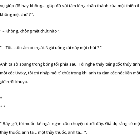
vụ giúp đỡ hay không… giúp đỡ với tấm lòng chân thành của một thiên th
không mệt chứ ? “.
” – Không, không mệt chút nào “.
” – Tôi… tôi cảm ơn ngài. Ngài uống cái này một chút ? “.
Anh ta sờ soạng trong bóng tối phía sau. Tôi nghe thấy tiếng cốc thủy tinh,
một cốc Uytky, tôi chỉ nhấp môi tí chút trong khi anh ta cầm cốc nốc liền một
giờ rưỡi khuya.
*
* *
” Bây giờ, tôi muốn kể ngài nghe câu chuyện dưới đây. Giả dụ rằng có 
thầy thuốc, anh ta… một thầy thuốc, anh ta… “.