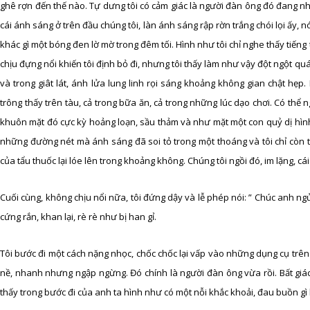
ghê rợn đến thế nào. Tự dưng tôi có cảm giác là người đàn ông đó đang n
cái ánh sáng ở trên đầu chúng tôi, làn ánh sáng rập rờn trắng chói lọi ấy
khác gì một bóng đen lờ mờ trong đêm tối. Hình như tôi chỉ nghe thấy tiếng 
chịu đựng nổi khiến tôi định bỏ đi, nhưng tôi thấy làm như vậy đột ngột quá
và trong giât lát, ánh lửa lung linh rọi sáng khoảng không gian chật hẹp
trông thấy trên tàu, cả trong bữa ăn, cả trong những lúc dạo chơi. Có thể n
khuôn mặt đó cực kỳ hoảng loạn, sầu thảm và như mặt một con quỷ dị hình. 
những đường nét mà ánh sáng đã soi tỏ trong một thoáng và tôi chỉ còn 
của tẩu thuốc lại lóe lên trong khoảng không. Chúng tôi ngồi đó, im lặng, c
Cuối cùng, không chịu nổi nữa, tôi đứng dậy và lễ phép nói: ” Chúc anh ngủ 
cứng rắn, khan lại, rè rè như bị han gỉ.
Tôi bước đi một cách nặng nhọc, chốc chốc lại vấp vào những dụng cụ trê
nề, nhanh nhưng ngập ngừng. Đó chính là người đàn ông vừa rồi. Bất giác t
thấy trong bước đi của anh ta hình như có một nỗi khắc khoải, đau buồn gì