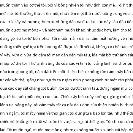
muốn thấm vào cơ thể tôi, bởi vì bỗng nhiên tôi như tỉnh cơn mê. Tôi hít 
mới mẻ, tôi thưởng thức trên môi, như nếm một thứ nước uống trong veo, c
của trái cây và hương thơm từ những đảo xa đưa lại. Lúc này, lần đầu tiê
muốn được mơ mộng – và một ham muốn khác, nhục dục hơn, làm cho tôi 
đang gò ép tôi từ bốn phía. Tôi muốn nằm dài ra, tầm mắt hướng về nhữ
những chiếc ghế tựa trên boong đã được cất đi hết cả, không có chỗ nào 
Vì vậy, vừa đi vừa dò dẫm tôi men dần đến mũi tàu, lóa mắt bởi thứ ánh s
nhập cơ thể tôi. Thứ ánh sáng đó của các vì tinh tú, trắng lạnh và chói 
nào trong bóng tối, nằm dài trên một chiếc chiếu, không còn cảm thấy bản
từ các vật thể, giống như người ta ngắm nhìn phong cảnh từ một căn phò
qua các dây sắt chằng cột buồm, tôi tới được thành tàu, đứng ngắm mũi con
bọt từ hai bên mũi nhọn con tàu. Chiếc cầy biển này không ngừng chồm lên
lánh tia sáng này, tôi cảm thấy tất cả nỗi đau đớn của thiên nhiên bị chi
nhìn ngắm, tôi mất ý niệm về thời gian : tôi đứng tựa bao lơn tàu như thế đ
chiếc nôi khổng lồ ru tôi và cuốn tôi vượt ra ngoài thời gian. Tôi chỉ còn c
lạc. Tôi muốn ngủ, muốn mơ màng, nhưng không muốn xa lánh cái hấp dẫn