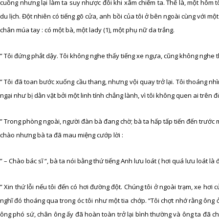
cuồng nhưng lại làm ta suy nhược đôi khi xâm chiếm ta. Thế là, một hôm t
du lịch. Đột nhiên có tiếng gõ cửa, anh bồi của tôi ở bên ngoài cùng với mộ
chân múa tay : có một bà, một lady (1), một phụ nữ da trắng.
” Tôi đứng phắt dậy. Tôi không nghe thấy tiếng xe ngựa, cũng không nghe t
” Tôi đã toan bước xuống cầu thang, nhưng vội quay trở lại. Tôi thoáng nh
ngại như bị dằn vặt bởi một linh tính chẳng lành, vì tôi không quen ai trên đờ
” Trong phòng ngoài, người đàn bà đang chờ; bà ta hấp tấp tiến đến trước m
chào nhưng bà ta đã mau miệng cướp lời :
” – Chào bác sĩ “, bà ta nói bằng thứ tiếng Anh lưu loát ( hơi quá lưu loát l
” Xin thứ lỗi nếu tôi đến có hơi đường đột. Chúng tôi ở ngoài trạm, xe hơi củ
nghĩ đó thoáng qua trong óc tôi như một tia chớp. “Tôi chợt nhớ rằng ông 
ông phó sứ, chân ông ấy đã hoàn toàn trở lại bình thường và ông ta đã c