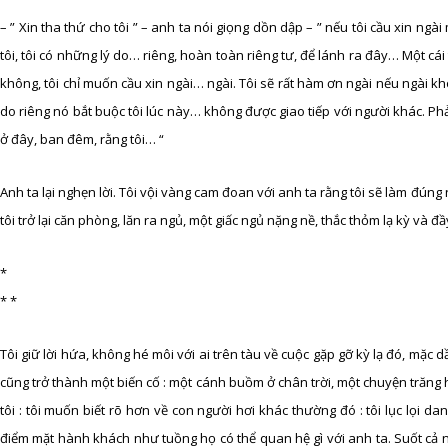
– ” Xin tha thứ cho tôi ” – anh ta nói giọng dồn dập – ” nếu tôi cầu xin ngài
tôi, tôi có những lý do… riêng, hoàn toàn riêng tư, để lánh ra đây… Một cái
không, tôi chỉ muốn cầu xin ngài… ngài. Tôi sẽ rất hàm ơn ngài nếu ngài khô
do riêng nó bắt buộc tôi lúc này… không được giao tiếp với người khác. Phả
ở đây, ban đêm, rằng tôi… “
Anh ta lại nghẹn lời. Tôi vội vàng cam đoan với anh ta rằng tôi sẽ làm đúng
tôi trở lại căn phòng, lăn ra ngủ, một giấc ngủ nặng nề, thắc thỏm lạ kỳ và
*
* *
Tôi giữ lời hứa, không hé môi với ai trên tàu về cuộc gặp gỡ kỳ lạ đó, mặc d
cũng trở thành một biến cố : một cánh buồm ở chân trời, một chuyện trăng
tôi : tôi muốn biết rõ hơn về con người hơi khác thường đó : tôi lục lọi d
điểm mặt hành khách như tuồng họ có thể quan hệ gì với anh ta. Suốt cả n