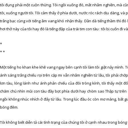
tôi đụng phải một cuộn thừng. Tôi ngồi xuống đó, mắt nhắm nghiền, mà cũn
tôi, xuống người tôi. Tôi cảm thấy ở phía dưới, nước róc rách dịu dàng, và p
trắng bạc cùng với tiếng âm vang khó nhận thấy. Dần dà tiếng thầm thì đó 
hơi thở này của tôi hay đó là tiếng đập của trái tim con tàu : tôi bị cuốn đi 
*
* *
Một tiếng ho khan khe khẽ vang ngay bên cạnh tôi làm tôi giật nảy mình. T
ánh sáng trắng chiếu rọi trên cặp mi vẫn nhắm nghiền từ lâu, tôi phải chớp
lơn tàu, lóng lánh như ánh phản chiếu của đôi tròng kính, tôi thấy một đố
chăm chú nhìn mũi con tàu đầy bọt phía dưới hay chòm sao Thập tự trên 
ngồi không nhúc nhích ở đấy từ lâu. Trong lúc đầu óc còn mơ màng, bất giác t
bóng đêm.
Tôi không biết diễn tả cái tình trạng của chúng tôi ở cạnh nhau trong bón