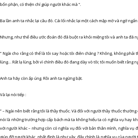
bổn phận, có thiện chí giúp người khác mà “.
Ba lần anh ta nhắc lại câu đó. Cái lối nhắc lại một cách mập mờ và ngớ ngẩn
Nhưng, như thể điều ước đoán đó đã buột ra khỏi miệng tôi và anh ta đã n
” Ngài cho rằng có thể là tôi say hoặc tôi điên chăng ? Không, không phải 
lùng… Rất lạ lùng, bởi vì chính điều đó đang dày vò tôi; tôi muốn biết rằng
Anh ta hãy còn ấp úng. Rồi anh ta ngừng bặt.
Và lại nói tiếp :
” – Ngài nên biết rằng tôi là thầy thuốc. Và đối với người thầy thuốc th
nói là những trường hợp cấp bách mà ta không hiểu ta có nghĩa vụ hay khô
với người khác – nhưng còn có nghĩa vụ đối với bản thân mình, nghĩa vụ 
giúp đỡ người khác, nhất định là như vậy, đấy chính là nghĩa vụ của ngườ