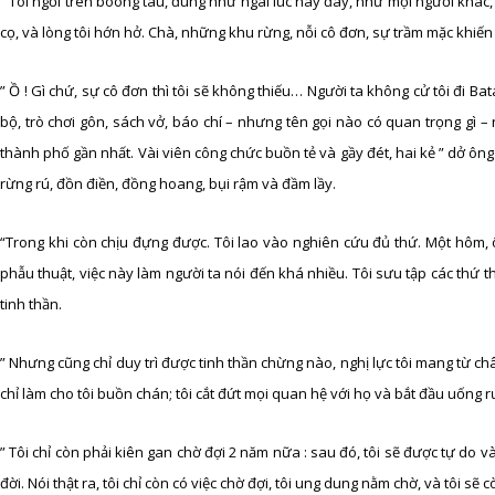
” Tôi ngồi trên boong tàu, đúng như ngài lúc này đây, như mọi người khá
cọ, và lòng tôi hớn hở. Chà, những khu rừng, nỗi cô đơn, sự trầm mặc khiến
” Ồ ! Gì chứ, sự cô đơn thì tôi sẽ không thiếu… Người ta không cử tôi đi
bộ, trò chơi gôn, sách vở, báo chí – nhưng tên gọi nào có quan trọng gì – 
thành phố gần nhất. Vài viên công chức buồn tẻ và gầy đét, hai kẻ ” dở ông dở
rừng rú, đồn điền, đồng hoang, bụi rậm và đầm lầy.
“Trong khi còn chịu đựng được. Tôi lao vào nghiên cứu đủ thứ. Một hôm, ôn
phẫu thuật, việc này làm người ta nói đến khá nhiều. Tôi sưu tập các thứ 
tinh thần.
” Nhưng cũng chỉ duy trì được tinh thần chừng nào, nghị lực tôi mang từ châ
chỉ làm cho tôi buồn chán; tôi cắt đứt mọi quan hệ với họ và bắt đầu uốn
” Tôi chỉ còn phải kiên gan chờ đợi 2 năm nữa : sau đó, tôi sẽ được tự do và
đời. Nói thật ra, tôi chỉ còn có việc chờ đợi, tôi ung dung nằm chờ, và tôi s