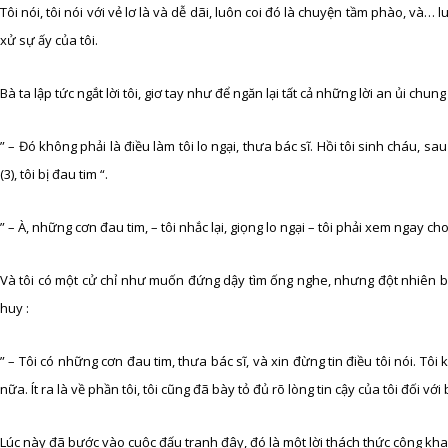
Tôi nói, tôi nói với vẻ lơ là và dễ dãi, luôn coi đó là chuyện tầm phào, và… lu
xử sự ấy của tôi.
Bà ta lập tức ngắt lời tôi, giơ tay như để ngăn lại tất cả những lời an ủi chun
” – Đó không phải là điều làm tôi lo ngại, thưa bác sĩ. Hồi tôi sinh cháu, 
(3), tôi bị đau tim “.
” – À, những cơn đau tim, – tôi nhắc lại, giọng lo ngại – tôi phải xem ngay cho
Và tôi có một cử chỉ như muốn đứng dậy tìm ống nghe, nhưng đột nhiên bà 
huy :
” – Tôi có những cơn đau tim, thưa bác sĩ, và xin đừng tin điều tôi nói. Tôi
nữa. Ít ra là về phần tôi, tôi cũng đã bày tỏ đủ rõ lòng tin cậy của tôi đối với b
Lúc này đã bước vào cuộc đấu tranh đây, đó là một lời thách thức công khai