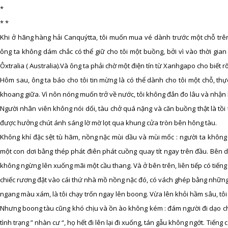
*
* *
Khi ở hãng hàng hải Canquýtta, tôi muốn mua vé dành trước một chỗ trên t
ông ta không dám chắc có thể giữ cho tôi một buồng, bởi vì vào thời gian
Ôxtralia ( Australia).Và ông ta phải chờ một điện tín từ Xanhgapo cho biết rõ 
Hôm sau, ông ta báo cho tôi tin mừng là có thể dành cho tôi một chỗ, thự
khoang giữa. Vì nôn nóng muốn trở về nước, tôi không đắn đo lâu và nhận 
Người nhân viên không nói dối, tàu chở quá nặng và căn buồng thật là tồi
được hưởng chút ánh sáng lờ mờ lọt qua khung cửa tròn bên hông tàu.
Không khí đặc sệt tù hãm, nồng nặc mùi dầu và mùi mốc : người ta không t
một con dơi bằng thép phát điên phát cuồng quay tít ngay trên đầu. Bên d
không ngừng lên xuống mãi một cầu thang. Và ở bên trên, liên tiếp có tiếng c
chiếc rương đặt vào cái thứ nhà mồ nồng nặc đó, có vách ghép bằng nhữn
ngang màu xám, là tôi chạy trốn ngay lên boong. Vừa lên khỏi hầm sâu, tôi hí
Nhưng boong tàu cũng khó chịu và ồn ào không kém : đám người đi dạo ch
tình trạng ” nhàn cư “, họ hết đi lên lại đi xuống, tán gẫu không ngớt. Tiếng