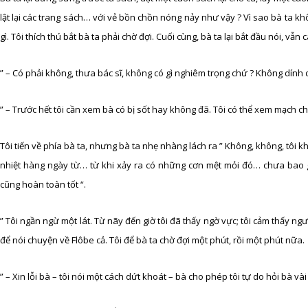
lật lại các trang sách… với vẻ bồn chồn nóng nảy như vậy ? Vì sao bà ta k
gì. Tôi thích thú bắt bà ta phải chờ đợi. Cuối cùng, bà ta lại bắt đầu nói, vẫ
” – Có phải không, thưa bác sĩ, không có gì nghiêm trọng chứ ? Không dính
” – Trước hết tôi cần xem bà có bị sốt hay không đã. Tôi có thể xem mạch ch
Tôi tiến về phía bà ta, nhưng bà ta nhẹ nhàng lách ra ” Không, không, tôi k
nhiệt hàng ngày từ… từ khi xảy ra có những cơn mệt mỏi đó… chưa bao giờ
cũng hoàn toàn tốt “.
” Tôi ngần ngừ một lát. Từ nãy đến giờ tôi đã thấy ngờ vực; tôi cảm thấy n
để nói chuyện về Flôbe cả. Tôi để bà ta chờ đợi một phút, rồi một phút nữa.
” – Xin lỗi bà – tôi nói một cách dứt khoát – bà cho phép tôi tự do hỏi bà v