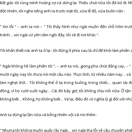
Bất giác tôi rùng mình hoảng sợ và dừng lại. Thiếu chút nữa tôi đã bỏ đi. N
đột nhiên, tôi nghe tiếng anh ta trước mặt tôi, vừa lễ độ, vừa buồn nản :
” Xin lỗi ” – anh ta nói – ” Tôi thấy hình như ngài muốn đến chỗ hôm trư
tránh… xin ngài cứ yên tâm ngồi đây, tôi sẽ đi nơi khác “.
Tôi khẩn thiết nài anh ta ở lại : tôi đứng ở phía sau là chỉ để khỏi làm phiền 
” Ngài không hề làm phiền tôi “, – anh ta nói, giọng pha chút đắng cay, – ”
mười ngày nay tôi chưa nói một câu nào. Thực tình, từ nhiều năm nay… và nếu
làm nghẹt thở… Tôi không thể ở lại trong buồng, trong chiếc… quan tài
đông, vì họ cười suốt ngày… Cái đó bây giờ, tôi không chịu nổi nữa. Ở tận 
không biết… Không, họ không biết… Vả lại, điều đó có nghĩa lý gì đối với n
Anh ta dừng lại lần nữa và bỗng nhiên vội vã nói thêm :
” Nhưng tôi không muốn quấy rầy ngài… xin ngài tha lỗi về câu chuyện phiếm