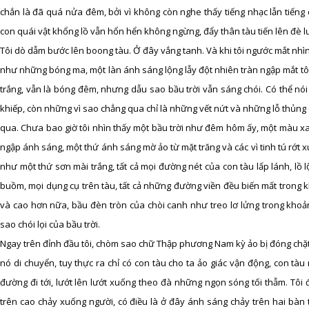
chắn là đã quá nửa đêm, bởi vì không còn nghe thấy tiếng nhạc lẫn tiếng c
con quái vật khổng lồ vẫn hổn hển không ngừng, đẩy thân tàu tiến lên đè 
Tôi dò dẫm bước lên boong tàu. Ở đây vắng tanh. Và khi tôi ngước mắt nhì
như những bóng ma, một làn ánh sáng lộng lẫy đột nhiên tràn ngập mắt tô
trắng, vẫn là bóng đêm, nhưng dẫu sao bầu trời vẫn sáng chói. Có thể n
khiếp, còn những vì sao chẳng qua chỉ là những vết nứt và những lỗ thủng
qua. Chưa bao giờ tôi nhìn thấy một bầu trời như đêm hôm ấy, một màu xanh
ngập ánh sáng, một thứ ánh sáng mờ ảo từ mặt trăng và các vì tinh tú rớt x
như một thứ sơn mài trắng, tất cả mọi đường nét của con tàu lấp lánh, lồ 
buồm, mọi dụng cụ trên tàu, tất cả những đường viền đều biến mất trong
và cao hơn nữa, bầu đèn tròn của chòi canh như treo lơ lửng trong kho
sao chói lọi của bầu trời.
Ngay trên đỉnh đầu tôi, chòm sao chữ Thập phương Nam kỳ ảo bị đóng chặt
nó di chuyển, tuy thực ra chỉ có con tàu cho ta ảo giác vận động, con t
đường đi tới, lướt lên lướt xuống theo đà những ngọn sóng tối thẫm. Tô
trên cao chảy xuống người, có điều là ở đây ánh sáng chảy trên hai bàn 