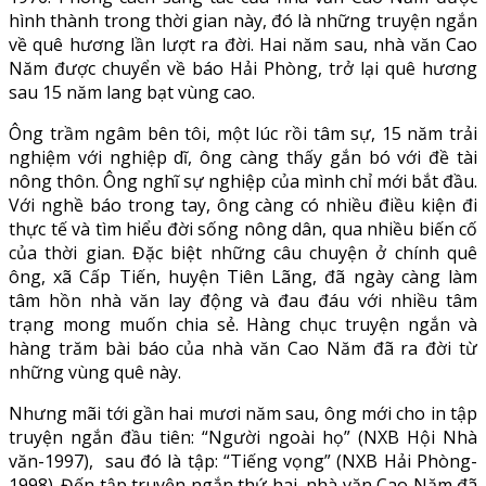
hình thành trong thời gian này, đó là những truyện ngắn
về quê hương lần lượt ra đời. Hai năm sau, nhà văn Cao
Năm được chuyển về báo Hải Phòng, trở lại quê hương
sau 15 năm lang bạt vùng cao.
Ông trầm ngâm bên tôi, một lúc rồi tâm sự, 15 năm trải
nghiệm với nghiệp dĩ, ông càng thấy gắn bó với đề tài
nông thôn. Ông nghĩ sự nghiệp của mình chỉ mới bắt đầu.
Với nghề báo trong tay, ông càng có nhiều điều kiện đi
thực tế và tìm hiểu đời sống nông dân, qua nhiều biến cố
của thời gian. Đặc biệt những câu chuyện ở chính quê
ông, xã Cấp Tiến, huyện Tiên Lãng, đã ngày càng làm
tâm hồn nhà văn lay động và đau đáu với nhiều tâm
trạng mong muốn chia sẻ. Hàng chục truyện ngắn và
hàng trăm bài báo của nhà văn Cao Năm đã ra đời từ
những vùng quê này.
Nhưng mãi tới gần hai mươi năm sau, ông mới cho in tập
truyện ngắn đầu tiên: “Người ngoài họ” (NXB Hội Nhà
văn-1997), sau đó là tập: “Tiếng vọng” (NXB Hải Phòng-
1998). Đến tập truyện ngắn thứ hai, nhà văn Cao Năm đã