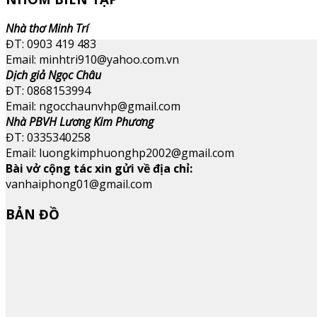
Nhà thơ Minh Trí
ĐT: 0903 419 483
Email: minhtri910@yahoo.com.vn
Dịch giả Ngọc Châu
ĐT: 0868153994
Email: ngocchaunvhp@gmail.com
Nhà PBVH Lương Kim Phương
ĐT: 0335340258
Email: luongkimphuonghp2002@gmail.com
Bài vở cộng tác xin gửi về địa chỉ:
vanhaiphong01@gmail.com
BẢN ĐỒ