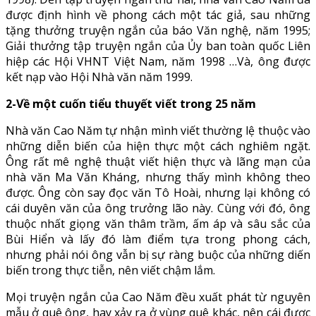
được định hình về phong cách một tác giả, sau những
tặng thưởng truyện ngắn của báo Văn nghệ, năm 1995;
Giải thưởng tập truyện ngắn của Ủy ban toàn quốc Liên
hiệp các Hội VHNT Việt Nam, năm 1998 …Và, ông được
kết nạp vào Hội Nhà văn năm 1999.
2-Về một cuốn tiểu thuyết viết trong 25 năm
Nhà văn Cao Năm tự nhận mình viết thường lệ thuộc vào
những diễn biến của hiện thực một cách nghiêm ngặt.
Ông rất mê nghệ thuật viết hiện thực và lãng mạn của
nhà văn Ma Văn Kháng, nhưng thấy mình không theo
được. Ông còn say đọc văn Tô Hoài, nhưng lại không có
cái duyên văn của ông trưởng lão này. Cùng với đó, ông
thuộc nhất giọng văn thâm trầm, ấm áp và sâu sắc của
Bùi Hiển và lấy đó làm điểm tựa trong phong cách,
nhưng phải nói ông vẫn bị sự ràng buộc của những diến
biến trong thực tiễn, nên viết chậm lắm.
Mọi truyện ngắn của Cao Năm đều xuất phát từ nguyên
mẫu ở quê ông, hay xảy ra ở vùng quê khác, nên cái được