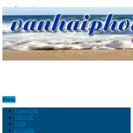
Trang chủ
Hotline: 0912.242.998
Email: vanhaiphong01@gmail.com
Địa chỉ: 19 Trần Hưng Đạo – Hải Phòng
Menu
Trang Chủ
TIN TỨC
THƠ
LÝ LUẬN