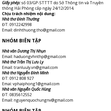
Giấy phép:
số 03/GP-STTTT do Sở Thông tin và Truyền
thông Hải Phòng cấp ngày 24/12/2014.
Chịu trách nhiệm nội dung:
Nhà thơ Đinh Thường
ĐT: 0912242998
Email: dinhthuong.tho@gmail.com
NHÓM BIÊN TẬP
Nhà văn Dương Thị Nhụn
Email: haduongvhnthp@gmail.com
Nhà thơ Trần Thị Lưu Ly
Email: tranluuly.vn@gmail.com
Nhà thơ Nguyễn Đình Minh
ĐT: 0912 808 927
Emai: vphaiphong1@gmail.com
Nhà văn Nguyễn Quốc Hùng
ĐT: 0835612552
Email: nguyenquochungnv@gmail.com
NHÓM BIÊN TẬP