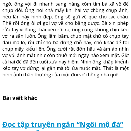
ngờ, ông vội đi nhanh sang hàng xóm tìm bà xã về để
chụp đôi. Ông nói chả mấy khi hai vợ chồng chụp ảnh,
nếu lần này hình đẹp, ông sẽ gửi về quê cho các cháu.
Thế rồi ông ời ời gọi vợ về cho bằng được. Bà xin phép
rửa tay vì đang thái bèo rồi ra, ông cũng không chịu kéo
vợ ra sân luôn. Ông lầm bầm, chụp mặt chứ có chụp tay
đâu mà lo, rồi chỉ cho bà đứng chỗ này, chỗ khác để tôi
chụp mấy kiểu liền. Ông cười rất đôn hậu và ấm áp nhìn
vợ với ánh mắt như còn thuở mới ngày nào xem mặt. Giờ
cả hai để đã đến tuổi xưa nay hiếm. Nhìn ông khấp khểnh
kéo tay vợ đứng lại gần mà tôi ứa nước mắt. Thật là một
hình ảnh thân thương của một đôi vợ chồng nhà quê.
Bài viết khác
Đọc tập truyện ngắn “Ngôi mộ đá”