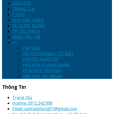
VĂN XUÔI
TRANG CLB
Ý KIẾN
VHP GIỚI THIỆU
VH NƯỚC NGOÀI
TP YÊU THÍCH
SÁNG TÁC TRẺ
>>
TẠP VĂN
HẢI PHÒNG NHƯ TÔI BIẾT
TRUYỆN NHIỀU KỲ
VĂN HÓA DOANH NHÂN
VH & NHÀ TRƯỜNG
VĂN VIỆT HẢI NGOẠI
Thông Tin
Trang chủ
Hotline: 0912.242.998
Email: vanhaiphong01@gmail.com