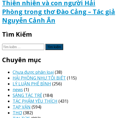
Thiên nhiên và con người Hải
Phòng trong thơ Đào Cảng – Tác giả
Nguyễn Cảnh Ân
Tìm Kiếm
Tìm
kiếm
cho:
Chuyên mục
Chưa được phân loại
(38)
HẢI PHÒNG NHƯ TÔI BIẾT
(115)
LÝ LUẬN PHÊ BÌNH
(256)
news
(1)
SÁNG TÁC TRẺ
(184)
TÁC PHẨM YÊU THÍCH
(431)
TẠP VĂN
(594)
THƠ
(382)