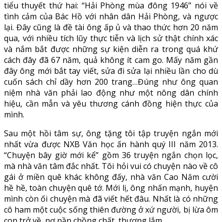
tiểu thuyết thứ hai: “Hải Phòng mùa đông 1946” nói về
tình cảm của Bác Hồ với nhân dân Hải Phòng, và ngược
lại. Đây cũng là đề tài ông ấp ủ và thao thức hơn 20 năm
qua, với nhiều tích lũy thực tiễn và lịch sử thật chính xác
và nắm bắt được những sự kiện diễn ra trong quá khứ
cách đây đã 67 năm, quả không ít cam go. Mấy năm gần
đây ông mới bắt tay viết, sửa đi sửa lại nhiều lần cho dù
cuốn sách chỉ dầy hơn 200 trang…Đúng như ông quan
niệm nhà văn phải lao động như một nông dân chính
hiệu, cần mẫn và yêu thương cánh đồng hiện thực của
mình.
Sau một hồi tâm sự, ông tặng tôi tập truyện ngắn mới
nhất vừa được NXB Văn học ấn hành quý III năm 2013.
“Chuyện bây giờ mới kể” gồm 36 truyện ngắn chọn lọc,
mà nhà văn tâm đắc nhất. Tôi hỏi vui có chuyện nào về cô
gái ở miền quê khác không đấy, nhà văn Cao Năm cười
hề hề, toàn chuyện quê tớ. Mới lị, ông nhấn mạnh, huyện
mình còn ối chuyện mà đã viết hết đâu. Nhất là có những
cô ham một cuộc sống thiên đường ở xứ người, bị lừa ôm
con trở về, nợ nần chồng chất, thương lắm…