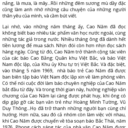
nắng, là mưa, là mây…Rồi những đêm sương mù dầy đặc
cũng làm anh nhớ những câu chuyện của những người
thân yêu của mình, và cầm bút viết.
Lại nhớ, vào những năm tháng ấy, Cao Năm đã đọc
không biết bao nhiêu tác phẩm văn học nước ngoài, cùng
những tác giả trong nước. Nhiều tháng ông đã dành hết
tiền lương để mua sách. Nhịn đói còn hơn nhịn đọc sách
hàng ngày. Cũng từ đó, Cao Năm trở thành cộng tác viên
của các báo Cao Bằng; Quân khu Việt Bắc, và báo Việt
Nam độc lập, của Khu ủy Khu tự trị Việt Bắc. Và đặc biệt,
vào tháng 5 năm 1969, nhà báo trẻ Cao Năm đã được
ban biên tập báo Việt Nam độc lập xin về làm phóng viên.
Có thể nói cuộc đời làm báo chuyên nghiệp của Cao Năm
bắt đầu từ đây. Và trong thời gian này, hướng nghiệp văn
chương của Cao Năm lại càng được phát huy, khi ông có
dịp gặp gỡ các bạn văn trẻ như Hoàng Minh Tường, Vũ
Duy Thông…Họ đã trở thanh những người bạn cùng chí
hướng. Hơn nữa, sau đó cả nhóm còn làm việc với nhau,
khi Cao Năm được chuyển về tòa soạn báo Bắc Thái, năm
1976. Phong cách sáng tác của nhà văn Cao Năm được