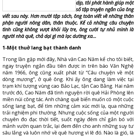
dịp, tôi phát hành giúp một
số tập truyện ngắn của ông
viết sau này. Hơn mười tập sách, ông toàn viết về những thân
phận người nông dân, thân thuộc. Kể cả những câu chuyện
tình cũng không vượt khỏi lũy tre, ông cười tự nhủ mình là
người nhà quê, chả dại gì mà lạc dường xa…
1-Một thuở lang bạt thành danh
Trong lần gặp mới đây, Nhà văn Cao Năm kể cho tôi biết,
ngay truyện ngắn đầu tiên được in trên báo Văn Nghệ
năm 1966, ông cũng xuất phát từ “Câu chuyện về một
dòng mương”, ở quê ông. Khi ấy ông dang làm việc tại
trạm khí tượng vùng cao Bảo Lạc, tận Cao Bằng. Hai năm
trước đó, Cao Năm đã tình nguyện rời quê Hải Phòng lên
miền núi công tác. Anh chàng quê biển muốn có một cuộc
sống lang bạt, để tìm những cảm xúc mới lạ, qua những
trải nghiệm phi thường. Nhưng cuộc sống của một người
chuyên đo đạc thời tiết, suốt ngày đêm chỉ gắn bó với
mảnh vườn quan trắc, lại đem đến cho anh những suy tư
sâu lắng và luôn nhớ về quê hương vì lẽ đó. Nào là gió, là