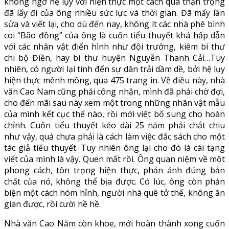
không ngờ hệ lụy với hiện thực một cách quá thận trọng
đã lấy đi của ông nhiều sức lực và thời gian. Đã mấy lần
sửa và viết lại, cho dù đến nay, không ít các nhà phê bình
coi “Bão đồng” của ông là cuốn tiểu thuyết khá hấp dẫn
với các nhân vật điển hình như đội trưởng, kiêm bí thư
chi bộ Điền, hay bí thư huyện Nguyễn Thanh Cải…Tuy
nhiên, có người lại tính đến sự dàn trải dầm dề, bởi hệ lụy
hiện thực mênh mông, qua 475 trang in. Về điều này, nhà
văn Cao Nam cũng phải công nhận, mình đã phải chờ đợi,
cho đến mãi sau này xem một trong những nhân vật mẫu
của mình kết cục thế nào, rồi mới viết bổ sung cho hoàn
chỉnh. Cuốn tiểu thuyết kéo dài 25 năm phải chắt chiu
như vậy, quả chưa phải là cách làm việc đắc sách cho một
tác giả tiểu thuyết. Tuy nhiên ông lại cho đó là cái tạng
viết của mình là vậy. Quen mất rồi. Ông quan niệm về một
phong cách, tôn trọng hiện thực, phản ánh đúng bản
chất của nó, không thể bịa được. Có lúc, ông còn phản
biện một cách hóm hỉnh, người nhà quê tở thế, không ăn
gian được, rồi cười hề hề.
Nhà văn Cao Năm còn khoe, mới hoàn thành xong cuốn