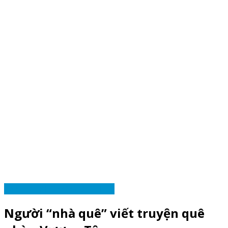
VĂN HẢI PHÒNG GIỚI THIỆU
Người “nhà quê” viết truyện quê