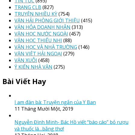
TIN TỨC
(893)
TRANG CLB
(827)
TRUYỆN NHIỀU KỲ
(754)
VĂN HẢI PHÒNG GIỚI THIỆU
(415)
VĂN HÓA DOANH NHÂN
(313)
VĂN HỌC NƯỚC NGOÀI
(457)
VĂN HỌC THIẾU NHI
(88)
VĂN HỌC VÀ NHÀ TRƯỜNG
(146)
VĂN VIỆT HẢI NGOẠI
(279)
VĂN XUÔI
(458)
Ý KIẾN NHÀ VĂN
(275)
Bài Viết Hay
I am đàn bà: Truyện ngắn của Y Ban
11 Tháng Mười Một, 2019
Nguyễn Đình Minh- Bác Hồ viết “báo cáo” bỏ rượu
và thuốc lá…bằng thơ!