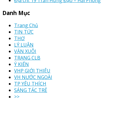
Địa chỉ: 19 Trần Hưng Đạo – Hải Phòng
Danh Mục
Trang Chủ
TIN TỨC
THƠ
LÝ LUẬN
VĂN XUÔI
TRANG CLB
Ý KIẾN
VHP GIỚI THIỆU
VH NƯỚC NGOÀI
TP YÊU THÍCH
SÁNG TÁC TRẺ
>>