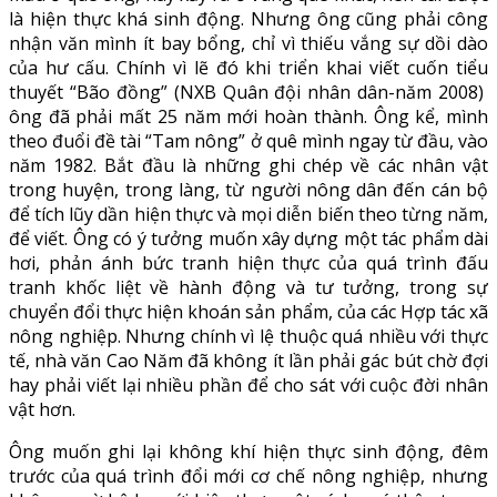
là hiện thực khá sinh động. Nhưng ông cũng phải công
nhận văn mình ít bay bổng, chỉ vì thiếu vắng sự dồi dào
của hư cấu. Chính vì lẽ đó khi triển khai viết cuốn tiểu
thuyết “Bão đồng” (NXB Quân đội nhân dân-năm 2008)
ông đã phải mất 25 năm mới hoàn thành. Ông kể, mình
theo đuổi đề tài “Tam nông” ở quê mình ngay từ đầu, vào
năm 1982. Bắt đầu là những ghi chép về các nhân vật
trong huyện, trong làng, từ người nông dân đến cán bộ
để tích lũy dần hiện thực và mọi diễn biến theo từng năm,
để viết. Ông có ý tưởng muốn xây dựng một tác phẩm dài
hơi, phản ánh bức tranh hiện thực của quá trình đấu
tranh khốc liệt về hành động và tư tưởng, trong sự
chuyển đổi thực hiện khoán sản phẩm, của các Hợp tác xã
nông nghiệp. Nhưng chính vì lệ thuộc quá nhiều với thực
tế, nhà văn Cao Năm đã không ít lần phải gác bút chờ đợi
hay phải viết lại nhiều phần để cho sát với cuộc đời nhân
vật hơn.
Ông muốn ghi lại không khí hiện thực sinh động, đêm
trước của quá trình đổi mới cơ chế nông nghiệp, nhưng