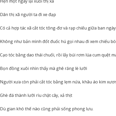
Hẹn một ngày lại xuôi thị xã
Dân thị xã người ta đi xe đạp
Có cả hợp tác xã cắt tóc tông-đơ và rạp chiếu giữa ban ngày
Không như bản mình đốt đuốc hú gọi nhau đi xem chiếu b
Cạo tóc bằng dao thái chuối, rồi lấy búi rơm lúa cum quệt má
Bọn đồng xuôi nhìn thấy mà ghê răng lè lưỡi
Người xưa còn phải cắt tóc bằng lẹm nứa, khâu áo kim xươ
Ghè đá thành lưỡi rìu chặt cây, xả thịt
Dù gian khó thế nào cũng phải sống phong lưu.