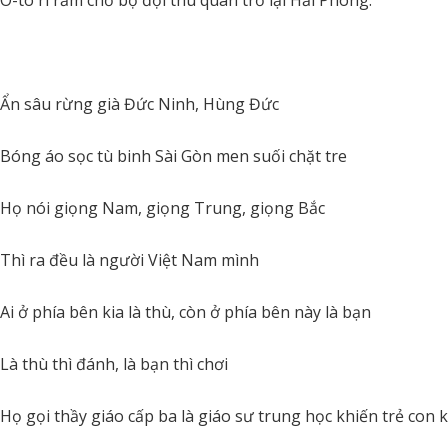
Ô-tô rì rầm chở bộ đội thu quân trở lại Hải Phòng.
Ẩn sâu rừng già Đức Ninh, Hùng Đức
Bóng áo sọc tù binh Sài Gòn men suối chặt tre
Họ nói giọng Nam, giọng Trung, giọng Bắc
Thì ra đều là người Việt Nam mình
Ai ở phía bên kia là thù, còn ở phía bên này là bạn
Là thù thì đánh, là bạn thì chơi
Họ gọi thầy giáo cấp ba là giáo sư trung học khiến trẻ con 