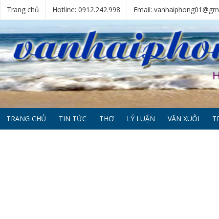
Trang chủ
Hotline: 0912.242.998
Email: vanhaiphong01@gm
TRANG CHỦ
TIN TỨC
THƠ
LÝ LUẬN
VĂN XUÔI
T