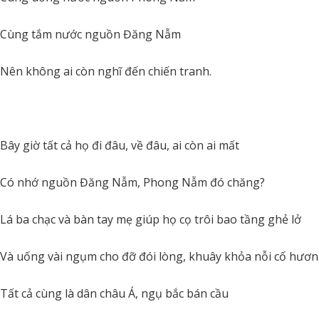
Cùng tắm nước nguồn Đăng Nẫm
Nên không ai còn nghĩ đến chiến tranh.
Bây giờ tất cả họ đi đâu, về đâu, ai còn ai mất
Có nhớ nguồn Đăng Nẫm, Phong Nẫm đó chăng?
Lá ba chạc và bàn tay mẹ giúp họ cọ trôi bao tầng ghẻ lở
Và uống vài ngụm cho đỡ đói lòng, khuây khỏa nỗi cố hươ
Tất cả cùng là dân châu Á, ngụ bắc bán cầu