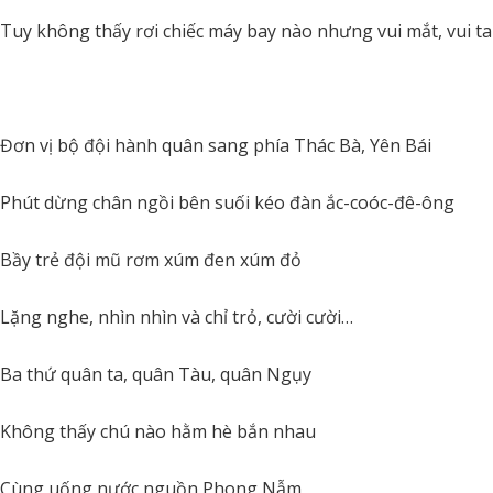
Tuy không thấy rơi chiếc máy bay nào nhưng vui mắt, vui tai
Đơn vị bộ đội hành quân sang phía Thác Bà, Yên Bái
Phút dừng chân ngồi bên suối kéo đàn ắc-coóc-đê-ông
Bầy trẻ đội mũ rơm xúm đen xúm đỏ
Lặng nghe, nhìn nhìn và chỉ trỏ, cười cười…
Ba thứ quân ta, quân Tàu, quân Ngụy
Không thấy chú nào hằm hè bắn nhau
Cùng uống nước nguồn Phong Nẫm