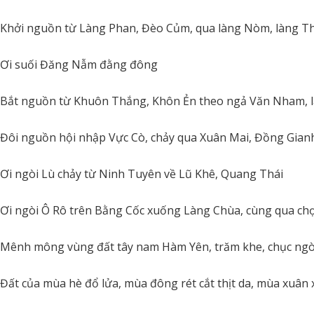
Khởi nguồn từ Làng Phan, Đèo Củm, qua làng Nòm, làng Th
Ơi suối Đăng Nẫm đằng đông
Bắt nguồn từ Khuôn Thắng, Khôn Ẻn theo ngả Văn Nham,
Đôi nguồn hội nhập Vực Cò, chảy qua Xuân Mai, Đồng Gian
Ơi ngòi Lù chảy từ Ninh Tuyên về Lũ Khê, Quang Thái
Ơi ngòi Ô Rô trên Bằng Cốc xuống Làng Chùa, cùng qua ch
Mênh mông vùng đất tây nam Hàm Yên, trăm khe, chục ngò
Đất của mùa hè đổ lửa, mùa đông rét cắt thịt da, mùa xuân