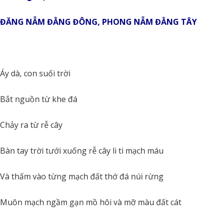
ĐĂNG NẪM ĐẰNG ĐÔNG, PHONG NẪM ĐẰNG TÂY
Áy dà, con suối trời
Bắt nguồn từ khe đá
Chảy ra từ rễ cây
Bàn tay trời tưới xuống rễ cây li ti mạch máu
Và thấm vào từng mạch đất thớ đá núi rừng
Muôn mạch ngầm gạn mồ hôi và mỡ màu đất cát