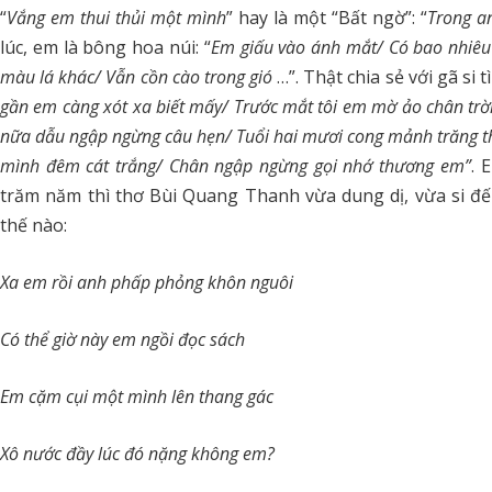
“
Vắng em thui thủi một mình
” hay là một “Bất ngờ”: “
Trong an
lúc, em là bông hoa núi: “
Em giấu vào ánh mắt/ Có bao nhiê
màu lá khác/ Vẫn cồn cào trong gió
…”. Thật chia sẻ với gã si 
gần em càng xót xa biết mấy/ Trước mắt tôi em mờ ảo chân trời
nữa dẫu ngập ngừng câu hẹn/ Tuổi hai mươi cong mảnh trăng t
mình đêm cát trắng/ Chân ngập ngừng gọi nhớ thương em”
. 
trăm năm thì thơ Bùi Quang Thanh vừa dung dị, vừa si đ
thế nào:
Xa em rồi anh phấp phỏng khôn nguôi
Có thể giờ này em ngồi đọc sách
Em cặm cụi một mình lên thang gác
Xô nước đầy lúc đó nặng không em?