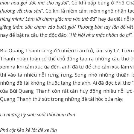
màu hoa gợi ước mơ cho người
”. Có khi bập bùng ở Phố Chá
thương vết chai sần
”. Có khi là niềm cảm mếm nghệ nhân tạ
riêng mình/ Lầm lũi chạm giấc mơ vào thớ đá
” hay da diết nỗi
giếng thẳm sâu chạm vào buốt giá/ Thương bàn tay lằn đỏ vết
nay để bật ra câu thơ độc đáo: “
Hà Nội như mặc nhầm áo ai”.
Bùi Quang Thanh là người nhiều trăn trở, lắm suy tư. Trên
Thanh hoàn toàn có thể chủ động tạo ra những câu thơ th
xem ra khi cảm xúc ùa đến, anh đã tự để cho cảm xúc làm việ
thì vào ta nhiều nỗi rưng rưng. Song nhờ những thuận l
những đề tài không thuộc tạng thơ anh. Ai đã đọc bài thơ “
của Bùi Quang Thanh còn rất cần huy động nhiều nỗ lực 
Quang Thanh thử sức trong những đề tài hóc búa này:
Là những hy sinh suốt thời bom đạn
Phá cột kèo kê lót để xe lăn