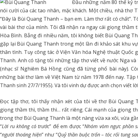
Đầu những năm 80 thế kỷ trư
nói cười của các tao nhân, mặc khách. Một chiều, nhà thơ T
“Đây là Bùi Quang Thanh – bạn em. Làm thơ rất có chất”. T
vài bài thơ của mình. Tôi đã nhận ra ngay cái giọng thầm th
Hòa Bình. Bẵng đi nhiều năm, tôi không biết Bùi Quang Tha
gặp lại Bùi Quang Thanh trong một lần đi khảo sát khu vực 
thân tình. Tuy công tác ở Viện Văn hóa Nghệ thuật Quốc
Thanh. Anh có tặng tôi những tập thơ viết về nước Nga và 
(nhạc sĩ Nghiêm Bá Hồng cũng đã từng phổ bài này). Cò
những bài thơ làm về Việt Nam từ năm 1978 đến nay. Tập t
Thanh sinh 27/7/1955). Và tôi vinh dự được anh chọn viết lời
Đọc tập thơ, tôi thấy nhận xét của tôi về thơ Bùi Quang
giọng thầm thì, thầm thì… rất riêng. Cái mạnh của giọng t
trong thơ Bùi Quang Thanh là một nàng vừa xa xôi, vừa gần g
“
Lời ru không có trước
” để em được “
Nhóm vòm ngực phồn s
“
người thoáng hiện
” như “
Quỷ thần buộc trốn – tóc rối tung sa