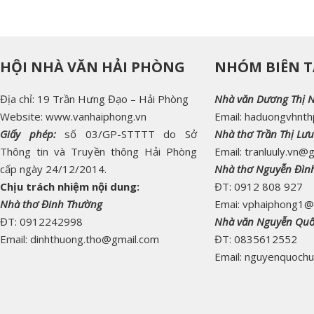
HỘI NHÀ VĂN HẢI PHÒNG
NHÓM BIÊN T
Địa chỉ: 19 Trần Hưng Đạo – Hải Phòng
Nhà văn Dương Thị 
Website: www.vanhaiphong.vn
Email: haduongvhnt
Giấy phép:
số 03/GP-STTTT do Sở
Nhà thơ Trần Thị Lưu
Thông tin và Truyền thông Hải Phòng
Email: tranluuly.vn@
cấp ngày 24/12/2014.
Nhà thơ Nguyễn Đìn
Chịu trách nhiệm nội dung:
ĐT: 0912 808 927
Nhà thơ Đinh Thường
Emai: vphaiphong1@
ĐT: 0912242998
Nhà văn Nguyễn Qu
Email: dinhthuong.tho@gmail.com
ĐT: 0835612552
Email: nguyenquoch