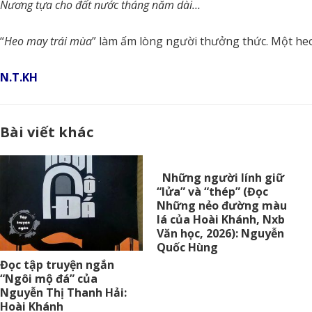
Nương tựa cho đất nước tháng năm dài…
“
Heo may trái mùa
” làm ấm lòng người thưởng thức. Một heo
N.T.KH
Bài viết khác
Những người lính giữ
“lửa” và “thép” (Đọc
Những nẻo đường màu
lá của Hoài Khánh, Nxb
Văn học, 2026): Nguyễn
Quốc Hùng
Đọc tập truyện ngắn
“Ngôi mộ đá” của
Nguyễn Thị Thanh Hải:
Hoài Khánh