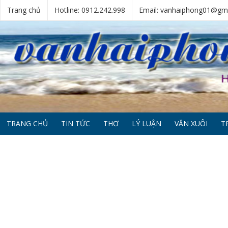
Trang chủ
Hotline: 0912.242.998
Email: vanhaiphong01@gm
TRANG CHỦ
TIN TỨC
THƠ
LÝ LUẬN
VĂN XUÔI
T