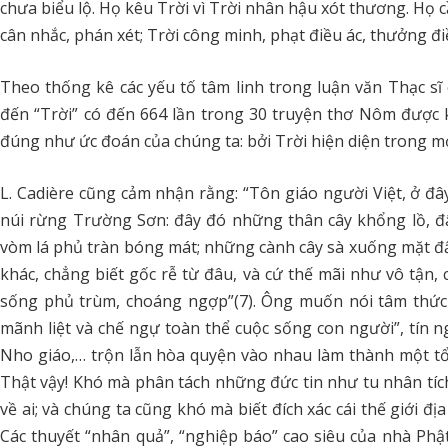
chưa biểu lộ. Họ kêu Trời vì Trời nhân hậu xót thương. Họ cầ
cân nhắc, phán xét; Trời công minh, phạt điều ác, thưởng đi
Theo thống kê các yếu tố tâm linh trong luận văn Thạc sĩ 
đến “Trời” có đến 664 lần trong 30 truyện thơ Nôm được khả
đúng như ức đoán của chúng ta: bởi Trời hiện diện trong m
L. Cadière cũng cảm nhận rằng: “Tôn giáo người Việt, ở đây
núi rừng Trường Sơn: đây đó những thân cây khổng lồ, đâ
vòm lá phủ tràn bóng mát; những cành cây sà xuống mặt đất,
khác, chẳng biết gốc rễ từ đâu, và cứ thế mãi như vô tận, ch
sống phủ trùm, choáng ngợp”(7). Ông muốn nói tâm thức 
mãnh liệt và chế ngự toàn thể cuộc sống con người”, tín n
Nho giáo,… trộn lẫn hòa quyện vào nhau làm thành một tổ
Thật vậy! Khó mà phân tách những đức tin như tu nhân tích
về ai; và chúng ta cũng khó mà biết đích xác cái thế giới 
Các thuyết “nhân quả”, “nghiệp báo” cao siêu của nhà Ph