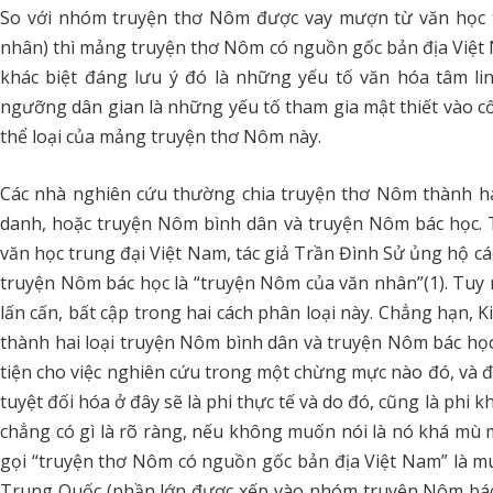
So với nhóm truyện thơ Nôm được vay mượn từ văn học th
nhân) thì mảng truyện thơ Nôm có nguồn gốc bản địa Việt
khác biệt đáng lưu ý đó là những yếu tố văn hóa tâm li
ngưỡng dân gian là những yếu tố tham gia mật thiết vào cố
thể loại của mảng truyện thơ Nôm này.
Các nhà nghiên cứu thường chia truyện thơ Nôm thành 
danh, hoặc truyện Nôm bình dân và truyện Nôm bác học. 
văn học trung đại Việt Nam, tác giả Trần Đình Sử ủng hộ các
truyện Nôm bác học là “truyện Nôm của văn nhân”(1). Tuy
lấn cấn, bất cập trong hai cách phân loại này. Chẳng hạn, 
thành hai loại truyện Nôm bình dân và truyện Nôm bác học
tiện cho việc nghiên cứu trong một chừng mực nào đó, và 
tuyệt đối hóa ở đây sẽ là phi thực tế và do đó, cũng là phi k
chẳng có gì là rõ ràng, nếu không muốn nói là nó khá mù m
gọi “truyện thơ Nôm có nguồn gốc bản địa Việt Nam” là 
Trung Quốc (phần lớn được xếp vào nhóm truyện Nôm bác