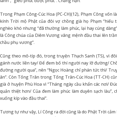
lành”, “gieo phúc được phúc”. Chẳng hạn:
Trong Phạm Công-Cúc Hoa (PC-CH)(12), Phạm Công vốn là
kính Trời mộ Phật của đôi vợ chồng già họ Phạm “hiếu tr
nghèo khó nhưng “đã thường làm phúc, lại hay cúng dàng”
là Công chúa của Diêm Vương vâng mệnh đầu thai lên trần
chầu phụ vương”.
Cũng theo mô-típ đó, trong truyện Thạch Sanh (TS), vì đôi
gánh nước liền tay/ Để đem bố thí người nay lỡ đường/ C
đường người qua”, nên “Ngọc Hoàng chỉ phán tức thì/ Tru
ân”. Còn Tống Trân trong Tống Trân-Cúc Hoa (TT-CH) cũng
già ở huyện Phù Hoa vì “Tháng ngày cầu khẩn các nơi/ Đ
quản thiệt hơn/ Của đem làm phúc làm duyên sạch làu”, 
xuống kíp vào đầu thai”.
Tương tự như vậy, Lí Công ra đời cũng là do Phật Trời cảm 