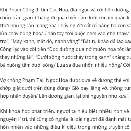
Khi Phạm Công đi tìm Cúc Hoa, địa ngục và cõi tiên dường 
chốn trần gian. Chàng đi qua chiếc cầu dưới cõi âm quái
thời những rắn mãng xà/ Thấy người cất cổ bằng ba con s
lửa cháy hồng hào/ Chân tay trói buộc ném vào ghê thay!/ C
tro”, “Mày xanh, mắt đỏ, nanh vàng” “Bắt tù khảo đả lao x
Công lạc vào cõi tiên “Dọc đường đua nở muôn hoa tốt làn
thay những là!”. “Dưới sông nước chảy trong xanh” chàng 
bà xuống tắm dưới sông/ Lụa sa đua nhộn nhiễu hồng/ Cởi
Vợ chồng Phạm Tải, Ngọc Hoa được đưa về dương thế với c
chớp giật dưới trên đùng đùng/ Gió bay, lăng vỡ, thông t
hợp nhân duyên/ Lên dương gian, lại phỉ nguyền như xưa”.
Khi khoa học phát triển, người ta hiểu biết nhiều hơn về
nguyên lí trí, thì cũng có nghĩa là loài người đã đánh mất
hồn nhiên vào những điều kì diệu trong những truyện cổ