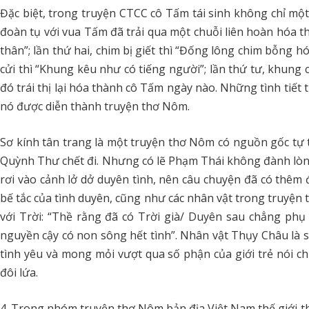
Đặc biệt, trong truyện CTCC cô Tấm tái sinh không chỉ một 
đoàn tụ với vua Tấm đã trải qua một chuỗi liên hoàn hóa th
thân”; lần thứ hai, chim bị giết thì “Đống lông chim bỗng h
cửi thì “Khung kêu như có tiếng người”; lần thứ tư, khung cử
đó trái thị lại hóa thành cô Tấm ngày nào. Những tình tiết
nó được diễn thành truyện thơ Nôm.
Sơ kính tân trang là một truyện thơ Nôm có nguồn gốc tự t
Quỳnh Thư chết đi. Nhưng có lẽ Phạm Thái không đành lò
rơi vào cảnh lở dở duyên tình, nên câu chuyện đã có thêm 
bế tắc của tình duyên, cũng như các nhân vật trong truyện
với Trời: “Thề rằng đã có Trời già/ Duyên sau chẳng ph
nguyền cậy có non sông hết tình”. Nhân vật Thụy Châu là s
tình yêu và mong mỏi vượt qua số phận của giới trẻ nói ch
đôi lứa.
4. Trong nhóm truyện thơ Nôm bản địa Việt Nam thế giới t