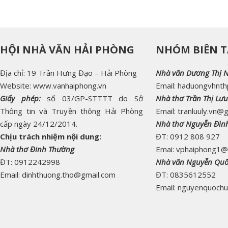
HỘI NHÀ VĂN HẢI PHÒNG
NHÓM BIÊN T
Địa chỉ: 19 Trần Hưng Đạo – Hải Phòng
Nhà văn Dương Thị 
Website: www.vanhaiphong.vn
Email: haduongvhnt
Giấy phép:
số 03/GP-STTTT do Sở
Nhà thơ Trần Thị Lưu
Thông tin và Truyền thông Hải Phòng
Email: tranluuly.vn@
cấp ngày 24/12/2014.
Nhà thơ Nguyễn Đìn
Chịu trách nhiệm nội dung:
ĐT: 0912 808 927
Nhà thơ Đinh Thường
Emai: vphaiphong1@
ĐT: 0912242998
Nhà văn Nguyễn Qu
Email: dinhthuong.tho@gmail.com
ĐT: 0835612552
Email: nguyenquoch