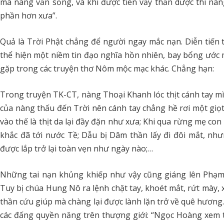
mà nàng vẫn sống, và khi được tiên vẩy thần dược thì nà
phần hơn xưa”.
Quả là Trời Phật chẳng để người ngay mắc nạn. Diễn tiến 
thể hiện một niềm tin đạo nghĩa hồn nhiên, bay bổng ước m
gặp trong các truyện thơ Nôm mộc mạc khác. Chẳng hạn:
Trong truyện TK-CT, nàng Thoại Khanh lóc thịt cánh tay m
của nàng thấu đến Trời nên cánh tay chẳng hề rơi một gi
vào thế là thịt da lại đầy đặn như xưa; Khi qua rừng mẹ c
khắc đã tới nước Tề; Dẫu bị Dâm thần lấy đi đôi mắt, n
được lắp trở lại toàn vẹn như ngày nào;…
Những tai nạn khủng khiếp như vậy cũng giáng lên Phạm
Tuy bị chúa Hung Nô ra lệnh chặt tay, khoét mắt, rứt mày,
thần cứu giúp mà chàng lại được lành lặn trở về quê hương.
các đấng quyền năng trên thượng giới: “Ngọc Hoàng xem t