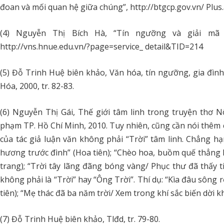
đoan và mối quan hệ giữa chúng”, http://btgcp.gov.vn/ Plu
(4) Nguyễn Thị Bích Hà, “Tín ngưỡng và giải mã 
http://vns.hnue.edu.vn/?page=service_ detail&TID=214
(5) Đỗ Trinh Huệ biên khảo, Văn hóa, tín ngưỡng, gia đìn
Hóa, 2000, tr. 82-83.
(6) Nguyễn Thị Gái, Thế giới tâm linh trong truyện thơ
phạm TP. Hồ Chí Minh, 2010. Tuy nhiên, cũng cần nói thêm 
của tác giả luận văn không phải “Trời” tâm linh. Chẳng 
hương trước đình” (Hoa tiên); “Chèo hoa, buồm quế thẳng l
trang); “Trời tây lãng đãng bóng vàng/ Phục thư đã thấy t
không phải là “Trời” hay “Ông Trời”. Thí dụ: “Kìa đâu sông
tiên); “Mẹ thác đã ba năm trời/ Xem trong khí sắc biến dời
(7) Đỗ Trinh Huệ biên khảo, Tlđd, tr. 79-80.