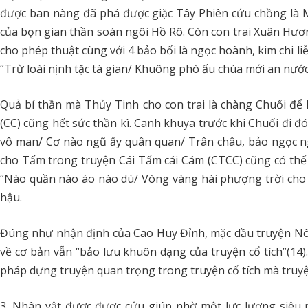
được ban nàng đã phá được giặc Tây Phiên cứu chồng là 
của bọn gian thần soán ngôi Hồ Rô. Còn con trai Xuân Hươn
cho phép thuật cùng với 4 bảo bối là ngọc hoành, kim chi liễ
“Trừ loài nịnh tặc tà gian/ Khuông phò ấu chúa mới an nước
Quả bí thần mà Thủy Tinh cho con trai là chàng Chuối để
(CC) cũng hết sức thần kì. Canh khuya trước khi Chuối đi đó
vô man/ Cơ nào ngũ ấy quân quan/ Trân châu, bảo ngọc 
cho Tấm trong truyện Cái Tấm cái Cám (CTCC) cũng có thể
“Nào quần nào áo nào dù/ Vòng vàng hài phượng trời ch
hậu.
Đúng như nhận định của Cao Huy Đỉnh, mặc dầu truyện Nô
về cơ bản vẫn “bảo lưu khuôn dạng của truyện cổ tích”(14
pháp dựng truyện quan trọng trong truyện cổ tích mà truy
3. Nhân vật được được cứu giúp nhờ một lực lượng siêu 