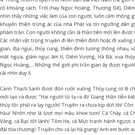
có khoảng cách. Trời (hay Ngọc Hoàng, Thượng Đế), Diêm
nhìn thấy những việc làm của con người, luôn cảm thông gi
khuyến thiện trừng ác của nhà Phật và tín ngưỡng dân gian
phàm trần. Con người không cần là thần tiên mới lên được
Các nhân vật trong truyện đi lên thiên đình hoặc đi xuống 
gian, địa ngục, thủy cung, thiên đình tương thông nhau, v
mặt ngựa, giám ngục âm ti, Diêm Vương, Hà Bá, vua thủy
Ngọc Hoàng,… Những thế giới phi trần gian ấy được người 
cái nhìn duy lí.
Cảnh Thạch Sanh được đón rước xuống Thủy cung có lẽ ch
mới tạo ra được: “Hai người từ tạ ra đi/ Giang thần tiễn bi
thủy tộc phải ra lạy người/ Truyền ra chưa kịp dứt lời/ Côn
hầu/ Nhởn nhơ là lượt mọi màu khoe tươi/ Cá Chày, cá C
Vàng, cá Bạc tốt lành/ Tôm He, cá Mực tranh hành ngược 
đài tòa chương/ Truyền cho cá lại hà giang/ Anh em bước x