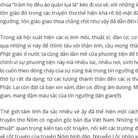
chùa “trăm họ đều áo quần lụa là” kéo đi vui vẻ, với những
tôn giáo đó trong các truyện thơ thể hiện khá rõ bộ mặt đã b
ngưỡng, tôn giáo giao thoa chằng chịt như vậy đã dẫn đến 
Trong xã hội xuất hiện các vị linh môi, thuật sĩ, đàn cơ,
qua những vị này để thỉnh tấu với thần linh, cầu mong thầ
Phật giáo ở nước ta cũng dần dần mở cửa phương tiện để th
chính vì sự phương tiện này mà nhiều lúc, nhiều nơi, sinh 
bị cuốn theo dòng chảy của sự sùng bái trong tín ngưỡng dâ
thờ tự rất đa dạng; từ các tượng thánh thần đến các vị 
Phật. Lại còn đặt cả bàn xin xăm, đàn cơ, đồng âm dương. M
gian, mang đậm màu sắc của tín ngưỡng dân gian(9).
Thế giới tâm linh đa sắc nhiều vẻ ấy đã thể hiện một c
truyện thơ Nôm có nguồn gốc bản địa Việt Nam. Những tình
thuật” quan trọng kiến tạo cốt truyện, nối kết các trường 
về cốt truyện của truyện Nôm bình dân, Nguyễn Lộc nhận xé