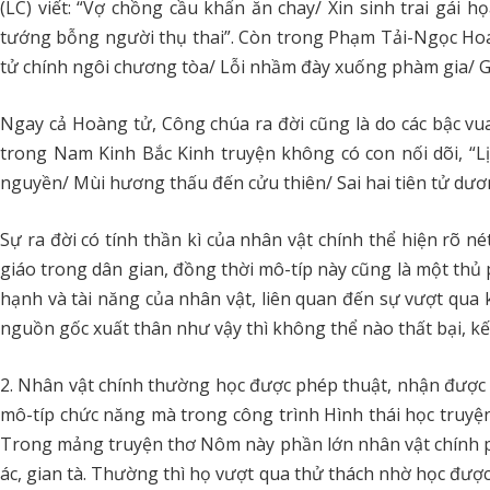
(LC) viết: “Vợ chồng cầu khẩn ăn chay/ Xin sinh trai gái
tướng bỗng người thụ thai”. Còn trong Phạm Tải-Ngọc Hoa
tử chính ngôi chương tòa/ Lỗi nhầm đày xuống phàm gia/ Gi
Ngay cả Hoàng tử, Công chúa ra đời cũng là do các bậc vu
trong Nam Kinh Bắc Kinh truyện không có con nối dõi, “L
nguyền/ Mùi hương thấu đến cửu thiên/ Sai hai tiên tử dươn
Sự ra đời có tính thần kì của nhân vật chính thể hiện rõ n
giáo trong dân gian, đồng thời mô-típ này cũng là một thủ
hạnh và tài năng của nhân vật, liên quan đến sự vượt qua 
nguồn gốc xuất thân như vậy thì không thể nào thất bại, kết
2. Nhân vật chính thường học được phép thuật, nhận được b
mô-típ chức năng mà trong công trình Hình thái học truyện c
Trong mảng truyện thơ Nôm này phần lớn nhân vật chính ph
ác, gian tà. Thường thì họ vượt qua thử thách nhờ học được 