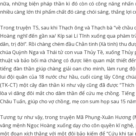
nữa, những biện pháp thần kì đó còn có công năng nhấn 
nhiều càng lớn thì phẩm chất đó càng chói sáng, thắng lợi c
Trong truyện TS, sau khi Thạch ông và Thạch bà “về chầu cản
Hoàng nghĩ đến gần xa/ Kíp sai Lí Tĩnh xuống qua phàm t
dân, trị đời”. Rồi chàng chém đầu Chằn tinh (Xà tinh) thu 
chúa Quỳnh Nga và Thái tử con vua Thủy Tề, xuống Thủy 
thuật và bảo bối mà chàng có được liên quan mật thiết đến
tiếng đàn thần giúp chàng giải oan cho mình, làm rung độ
lui đội quân của 18 nước chư hầu, cuối cùng lấy Công ch
(TK-CT) một cây đàn thần kì như vậy cũng đã được “Thíc
lòa vì dâng đôi mắt cho dâm thần để cứu mẹ chồng. Tiếng 
Châu Tuấn, giúp cho vợ chồng, mẹ con sum họp sau 15 năm 
Tương tự như vậy, trong truyện Mã Phụng-Xuân Hương (M
vâng mệnh Ngọc Hoàng xuống dạy cho côn quyền kĩ nghệ, p
một đoạn xích thằng với một đôi bảo kiếm để “Cứu khi tai 