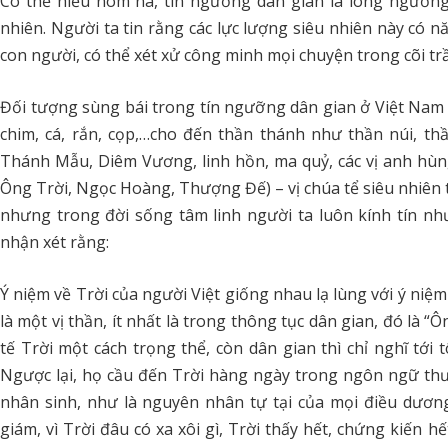
Có thể hiểu nôm na, tín ngưỡng dân gian là lòng ngưỡng 
nhiên. Người ta tin rằng các lực lượng siêu nhiên này có n
con người, có thể xét xử công minh mọi chuyện trong cõi trầ
Đối tượng sùng bái trong tín ngưỡng dân gian ở Việt Nam h
chim, cá, rắn, cọp,…cho đến thần thánh như thần núi, 
Thánh Mẫu, Diêm Vương, linh hồn, ma quỷ, các vị anh hùng 
Ông Trời, Ngọc Hoàng, Thượng Đế) – vị chúa tể siêu nhiên 
nhưng trong đời sống tâm linh người ta luôn kính tín như 
nhận xét rằng:
Ý niệm về Trời của người Việt giống nhau lạ lùng với ý niệm 
là một vị thần, ít nhất là trong thông tục dân gian, đó là “
tế Trời một cách trọng thể, còn dân gian thì chỉ nghĩ tới
Ngược lại, họ cầu đến Trời hàng ngày trong ngôn ngữ thư
nhân sinh, như là nguyên nhân tự tại của mọi điều dương
giám, vì Trời đâu có xa xôi gì, Trời thấy hết, chứng kiến 