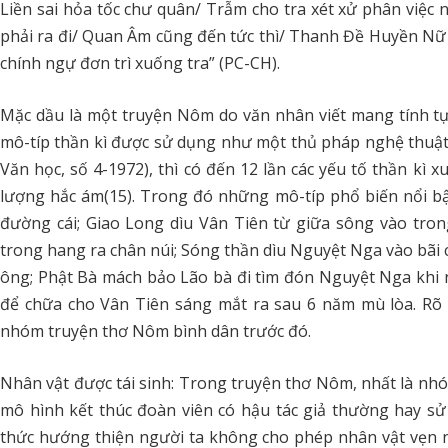
Liền sai hỏa tốc chư quân/ Trẫm cho tra xét xử phân việc 
phải ra đi/ Quan Âm cũng đến tức thì/ Thanh Đề Huyền Nữ
chính ngự đơn trì xuống tra” (PC-CH).
Mặc dầu là một truyện Nôm do văn nhân viết mang tính tự
mô-típ thần kì được sử dụng như một thủ pháp nghệ thuật
Văn học, số 4-1972), thì có đến 12 lần các yếu tố thần kì 
lượng hắc ám(15). Trong đó những mô-típ phổ biến nổi bật
đường cái; Giao Long dìu Vân Tiên từ giữa sông vào tro
trong hang ra chân núi; Sóng thần dìu Nguyệt Nga vào bã
ông; Phật Bà mách bảo Lão bà đi tìm đón Nguyệt Nga khi 
để chữa cho Vân Tiên sáng mắt ra sau 6 năm mù lòa. Rõ
nhóm truyện thơ Nôm bình dân trước đó.
Nhân vật được tái sinh: Trong truyện thơ Nôm, nhất là nhó
mô hình kết thúc đoàn viên có hậu tác giả thường hay sử
thức hướng thiện người ta không cho phép nhân vật vẹn 