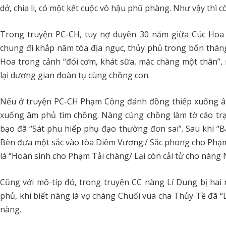
dở, chia li, có một kết cuộc vô hậu phũ phàng. Như vậy thì còn
Trong truyện PC-CH, tuy nợ duyên 30 năm giữa Cúc Hoa
chung đi khắp năm tòa địa ngục, thủy phủ trong bốn thán
Hoa trong cảnh “đói cơm, khát sữa, mặc chàng một thân”,
lại dương gian đoàn tụ cùng chồng con.
Nếu ở truyện PC-CH Phạm Công đánh đồng thiếp xuống âm
xuống âm phủ tìm chồng. Nàng cùng chồng làm tờ cáo tr
bạo đã “Sát phu hiếp phụ đạo thường đơn sai”. Sau khi “B
Bèn đưa một sắc vào tòa Diêm Vương:/ Sắc phong cho Phạm T
là “Hoàn sinh cho Phạm Tải chàng/ Lại còn cải tử cho nàng
Cũng với mô-típ đó, trong truyện CC nàng Lí Dung bị hai
phủ, khi biết nàng là vợ chàng Chuối vua cha Thủy Tề đã “L
nàng.