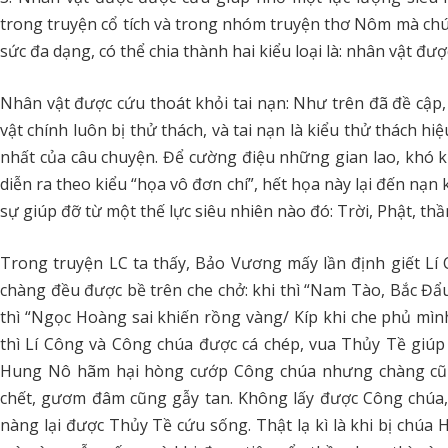
trong truyện cổ tích và trong nhóm truyện thơ Nôm mà chún
sức đa dạng, có thể chia thành hai kiểu loại là: nhân vật đượ
Nhân vật được cứu thoát khỏi tai nạn: Như trên đã đề cập, 
vật chính luôn bị thử thách, và tai nạn là kiểu thử thách hiệ
nhất của câu chuyện. Để cường điệu những gian lao, khó 
diễn ra theo kiểu “họa vô đơn chí”, hết họa này lại đến nạn 
sự giúp đỡ từ một thế lực siêu nhiên nào đó: Trời, Phật, thầ
Trong truyện LC ta thấy, Bảo Vương mấy lần định giết L
chàng đều được bề trên che chở: khi thì “Nam Tào, Bắc Đẩ
thì “Ngọc Hoàng sai khiến rồng vàng/ Kíp khi che phủ mình 
thì Lí Công và Công chúa được cá chép, vua Thủy Tề giúp
Hung Nô hãm hại hòng cướp Công chúa nhưng chàng cũ
chết, gươm đâm cũng gẫy tan. Không lấy được Công chúa
nàng lại được Thủy Tề cứu sống. Thật lạ kì là khi bị chúa H