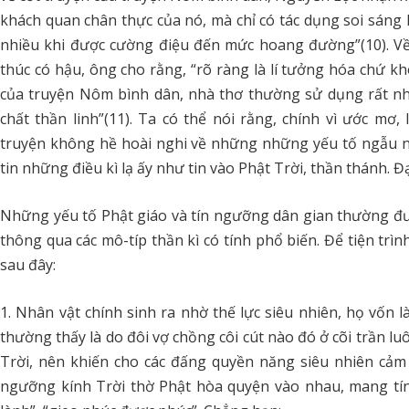
khách quan chân thực của nó, mà chỉ có tác dụng soi sáng h
nhiều khi được cường điệu đến mức hoang đường”(10). Về 
thúc có hậu, ông cho rằng, “rõ ràng là lí tưởng hóa chứ kh
của truyện Nôm bình dân, nhà thơ thường sử dụng rất nhi
chất thần linh”(11). Ta có thể nói rằng, chính vì ước mơ
truyện không hề hoài nghi về những những yếu tố ngẫu 
tin những điều kì lạ ấy như tin vào Phật Trời, thần thánh. Đạ
Những yếu tố Phật giáo và tín ngưỡng dân gian thường đượ
thông qua các mô-típ thần kì có tính phổ biến. Để tiện trì
sau đây:
1. Nhân vật chính sinh ra nhờ thế lực siêu nhiên, họ vốn l
thường thấy là do đôi vợ chồng côi cút nào đó ở cõi trần luôn
Trời, nên khiến cho các đấng quyền năng siêu nhiên cảm
ngưỡng kính Trời thờ Phật hòa quyện vào nhau, mang tính