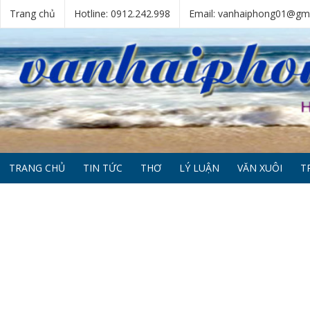
Trang chủ
Hotline: 0912.242.998
Email: vanhaiphong01@gm
TRANG CHỦ
TIN TỨC
THƠ
LÝ LUẬN
VĂN XUÔI
T