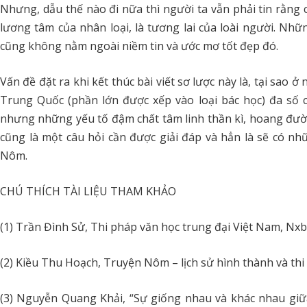
Nhưng, dẫu thế nào đi nữa thì người ta vẫn phải tin rằng cái
lương tâm của nhân loại, là tương lai của loài người. N
cũng không nằm ngoài niềm tin và ước mơ tốt đẹp đó.
Vấn đề đặt ra khi kết thúc bài viết sơ lược này là, tại sa
Trung Quốc (phần lớn được xếp vào loại bác học) đa số c
nhưng những yếu tố đậm chất tâm linh thần kì, hoang đườn
cũng là một câu hỏi cần được giải đáp và hẳn là sẽ có nhữn
Nôm.
CHÚ THÍCH TÀI LIỆU THAM KHẢO
(1) Trần Đình Sử, Thi pháp văn học trung đại Việt Nam, Nxb
(2) Kiều Thu Hoạch, Truyện Nôm – lịch sử hình thành và thi p
(3) Nguyễn Quang Khải, “Sự giống nhau và khác nhau giữa