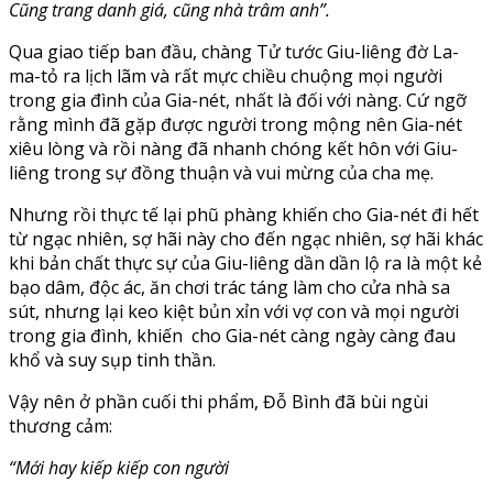
Cũng trang danh giá, cũng nhà trâm anh”.
Qua giao tiếp ban đầu, chàng Tử tước Giu-liêng đờ La-
ma-tỏ ra lịch lãm và rất mực chiều chuộng mọi người
trong gia đình của Gia-nét, nhất là đối với nàng. Cứ ngỡ
rằng mình đã gặp được người trong mộng nên Gia-nét
xiêu lòng và rồi nàng đã nhanh chóng kết hôn với Giu-
liêng trong sự đồng thuận và vui mừng của cha mẹ.
Nhưng rồi thực tế lại phũ phàng khiến cho Gia-nét đi hết
từ ngạc nhiên, sợ hãi này cho đến ngạc nhiên, sợ hãi khác
khi bản chất thực sự của Giu-liêng dần dần lộ ra là một kẻ
bạo dâm, độc ác, ăn chơi trác táng làm cho cửa nhà sa
sút, nhưng lại keo kiệt bủn xỉn với vợ con và mọi người
trong gia đình, khiến cho Gia-nét càng ngày càng đau
khổ và suy sụp tinh thần.
Vậy nên ở phần cuối thi phẩm, Đỗ Bình đã bùi ngùi
thương cảm:
“Mới hay kiếp kiếp con người