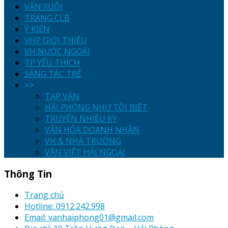
VĂN XUÔI
TRANG CLB
Ý KIẾN
VHP GIỚI THIỆU
VH NƯỚC NGOÀI
TP YÊU THÍCH
SÁNG TÁC TRẺ
>>
TẠP VĂN
HẢI PHÒNG NHƯ TÔI BIẾT
TRUYỆN NHIỀU KỲ
VĂN HÓA DOANH NHÂN
VH & NHÀ TRƯỜNG
VĂN VIỆT HẢI NGOẠI
Thông Tin
Trang chủ
Hotline: 0912.242.998
Email: vanhaiphong01@gmail.com