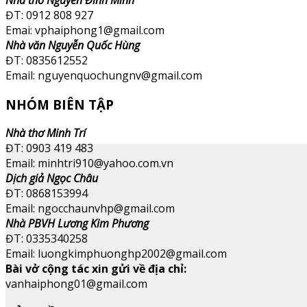
ĐT: 0912 808 927
Emai: vphaiphong1@gmail.com
Nhà văn Nguyễn Quốc Hùng
ĐT: 0835612552
Email: nguyenquochungnv@gmail.com
NHÓM BIÊN TẬP
Nhà thơ Minh Trí
ĐT: 0903 419 483
Email: minhtri910@yahoo.com.vn
Dịch giả Ngọc Châu
ĐT: 0868153994
Email: ngocchaunvhp@gmail.com
Nhà PBVH Lương Kim Phương
ĐT: 0335340258
Email: luongkimphuonghp2002@gmail.com
Bài vở cộng tác xin gửi về địa chỉ:
vanhaiphong01@gmail.com