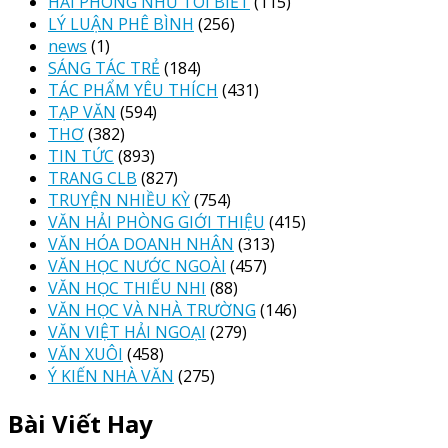
HẢI PHÒNG NHƯ TÔI BIẾT
(115)
LÝ LUẬN PHÊ BÌNH
(256)
news
(1)
SÁNG TÁC TRẺ
(184)
TÁC PHẨM YÊU THÍCH
(431)
TẠP VĂN
(594)
THƠ
(382)
TIN TỨC
(893)
TRANG CLB
(827)
TRUYỆN NHIỀU KỲ
(754)
VĂN HẢI PHÒNG GIỚI THIỆU
(415)
VĂN HÓA DOANH NHÂN
(313)
VĂN HỌC NƯỚC NGOÀI
(457)
VĂN HỌC THIẾU NHI
(88)
VĂN HỌC VÀ NHÀ TRƯỜNG
(146)
VĂN VIỆT HẢI NGOẠI
(279)
VĂN XUÔI
(458)
Ý KIẾN NHÀ VĂN
(275)
Bài Viết Hay