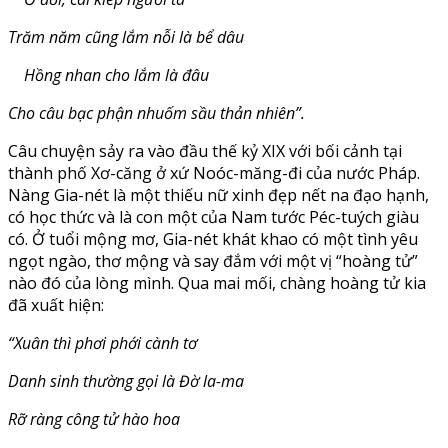
Trăm năm cũng lắm nỗi là bể dâu
Hồng nhan cho lắm là đâu
Cho câu bạc phận nhuốm sầu thản nhiên”.
Câu chuyện sảy ra vào đầu thế kỷ XIX với bối cảnh tại
thành phố Xơ-căng ở xứ Noóc-măng-đi của nước Pháp.
Nàng Gia-nét là một thiếu nữ xinh đẹp nết na đạo hạnh,
có học thức và là con một của Nam tước Péc-tuých giàu
có. Ở tuổi mộng mơ, Gia-nét khát khao có một tình yêu
ngọt ngào, thơ mộng và say đắm với một vị “hoàng tử”
nào đó của lòng mình. Qua mai mối, chàng hoàng tử kia
đã xuất hiện:
“Xuân thì phơi phới cành tơ
Danh sinh thường gọi là Đờ la-ma
Rỡ ràng công tử hào hoa