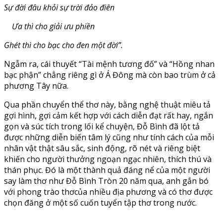
Sự đời đâu khỏi sự trời đảo điên
Ưa thì cho giải ưu phiền
Ghét thì cho bạc cho đen một đời”.
Ngẫm ra, cái thuyết “Tài mệnh tương đố” và “Hồng nhan
bạc phận” chẳng riêng gì ở Á Đông mà còn bao trùm ở cả
phương Tây nữa.
Qua phần chuyển thể thơ này, bằng nghệ thuật miêu tả
gợi hình, gợi cảm kết hợp với cách diễn đạt rất hay, ngắn
gọn và súc tích trong lối kể chuyện, Đỗ Bình đã lột tả
được những diễn biến tâm lý cũng như tính cách của mỗi
nhân vật thật sâu sắc, sinh động, rõ nét và riêng biệt
khiến cho người thưởng ngoạn ngạc nhiên, thích thú và
thán phục. Đó là một thành quả đáng nể của một người
say làm thơ như Đỗ Bình Tròn 20 năm qua, anh gắn bó
với phong trào thơcủa nhiều địa phương và có thơ được
chọn đăng ở một số cuốn tuyển tập thơ trong nước.