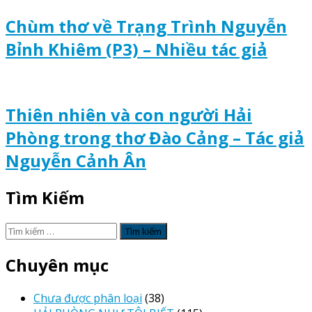
Chùm thơ về Trạng Trình Nguyễn
Bỉnh Khiêm (P3) – Nhiều tác giả
Thiên nhiên và con người Hải
Phòng trong thơ Đào Cảng – Tác giả
Nguyễn Cảnh Ân
Tìm Kiếm
Tìm
kiếm
cho:
Chuyên mục
Chưa được phân loại
(38)