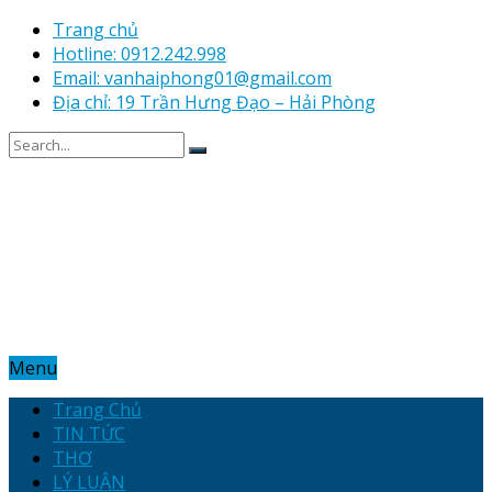
Trang chủ
Hotline: 0912.242.998
Email: vanhaiphong01@gmail.com
Địa chỉ: 19 Trần Hưng Đạo – Hải Phòng
Menu
Trang Chủ
TIN TỨC
THƠ
LÝ LUẬN