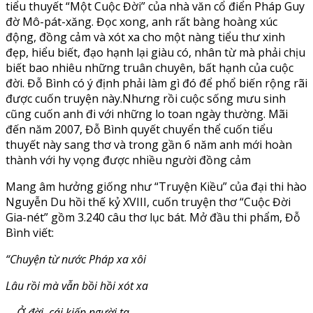
tiểu thuyết “Một Cuộc Đời” của nhà văn cổ điển Pháp Guy
đờ Mô-pát-xăng. Đọc xong, anh rất bàng hoàng xúc
động, đồng cảm và xót xa cho một nàng tiểu thư xinh
đẹp, hiểu biết, đạo hạnh lại giàu có, nhân từ mà phải chịu
biết bao nhiêu những truân chuyên, bất hạnh của cuộc
đời. Đỗ Bình có ý định phải làm gì đó để phổ biến rộng rãi
được cuốn truyện này.Nhưng rồi cuộc sống mưu sinh
cũng cuốn anh đi với những lo toan ngày thường. Mãi
đến năm 2007, Đỗ Bình quyết chuyển thể cuốn tiểu
thuyết này sang thơ và trong gần 6 năm anh mới hoàn
thành với hy vọng được nhiều người đồng cảm
Mang âm hưởng giống như “Truyện Kiều” của đại thi hào
Nguyễn Du hồi thế kỷ XVIII, cuốn truyện thơ “Cuộc Đời
Gia-nét” gồm 3.240 câu thơ lục bát. Mở đầu thi phẩm, Đỗ
Bình viết:
“Chuyện từ nước Pháp xa xôi
Lâu rồi mà vẫn bồi hồi xót xa
Ở đời, cái kiếp người ta