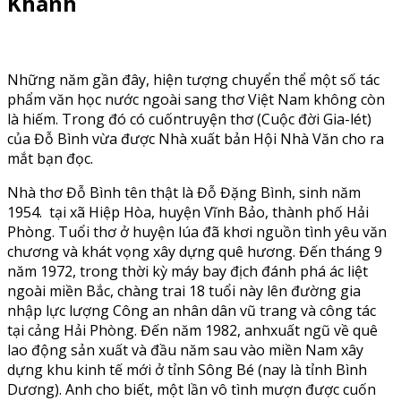
Khánh
Những năm gần đây, hiện tượng chuyển thể một số tác
phẩm văn học nước ngoài sang thơ Việt Nam không còn
là hiếm. Trong đó có cuốntruyện thơ (Cuộc đời Gia-lét)
của Đỗ Bình vừa được Nhà xuất bản Hội Nhà Văn cho ra
mắt bạn đọc.
Nhà thơ Đỗ Bình tên thật là Đỗ Đặng Bình, sinh năm
1954. tại xã Hiệp Hòa, huyện Vĩnh Bảo, thành phố Hải
Phòng. Tuổi thơ ở huyện lúa đã khơi nguồn tình yêu văn
chương và khát vọng xây dựng quê hương. Đến tháng 9
năm 1972, trong thời kỳ máy bay địch đánh phá ác liệt
ngoài miền Bắc, chàng trai 18 tuổi này lên đường gia
nhập lực lượng Công an nhân dân vũ trang và công tác
tại cảng Hải Phòng. Đến năm 1982, anhxuất ngũ về quê
lao động sản xuất và đầu năm sau vào miền Nam xây
dựng khu kinh tế mới ở tỉnh Sông Bé (nay là tỉnh Bình
Dương). Anh cho biết, một lần vô tình mượn được cuốn