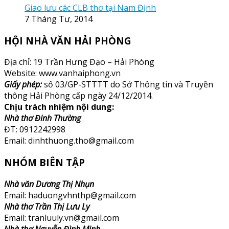
Giao lưu các CLB thơ tại Nam Định
7 Tháng Tư, 2014
HỘI NHÀ VĂN HẢI PHÒNG
Địa chỉ: 19 Trần Hưng Đạo – Hải Phòng
Website: www.vanhaiphong.vn
Giấy phép:
số 03/GP-STTTT do Sở Thông tin và Truyền
thông Hải Phòng cấp ngày 24/12/2014.
Chịu trách nhiệm nội dung:
Nhà thơ Đinh Thường
ĐT: 0912242998
Email: dinhthuong.tho@gmail.com
NHÓM BIÊN TẬP
Nhà văn Dương Thị Nhụn
Email: haduongvhnthp@gmail.com
Nhà thơ Trần Thị Lưu Ly
Email: tranluuly.vn@gmail.com
Nhà thơ Nguyễn Đình Minh