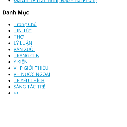
Địa chỉ: 19 Trần Hưng Đạo – Hải Phòng
Danh Mục
Trang Chủ
TIN TỨC
THƠ
LÝ LUẬN
VĂN XUÔI
TRANG CLB
Ý KIẾN
VHP GIỚI THIỆU
VH NƯỚC NGOÀI
TP YÊU THÍCH
SÁNG TÁC TRẺ
>>