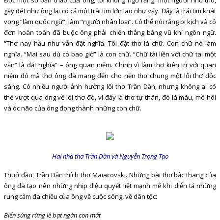
gầy đét như ông lại có cả một trái tim lớn lao như vậy. Đấy là trái tim khát
vọng “làm quốc ngữ”, làm “người nhân loại”. Có thể nói rằng bi kịch và cô
đơn hoàn toàn đã buộc ông phải chiến thắng bằng vũ khí ngôn ngữ.
“Thơ nay hầu như vẫn đặt nghĩa. Tôi đặt thơ là chữ. Con chữ nó làm
nghĩa. “Mai sau dù có bao giờ” là con chữ. “Chữ tài liền với chữ tai một
vần” là đặt nghĩa” – ông quan niệm. Chính vì làm thơ kiên trì với quan
niệm đó mà thơ ông đã mang đến cho nền thơ chung một lối thơ độc
sáng. Có nhiều người ảnh hưởng lối thơ Trần Dần, nhưng không ai có
thể vượt qua ông về lối thơ đó, vì đấy là thơ tự thân, đó là máu, mồ hôi
và óc não của ông đọng thành những con chữ.
Hai nhà thơ Trần Dần và Nguyễn Trọng Tạo
Thuở đầu, Trần Dần thích thơ Maiacovski. Những bài thơ bậc thang của
ông đã tạo nên những nhịp điệu quyết liệt mạnh mẽ khi diễn tả những
rung cảm đa chiều của ông về cuộc sống, về dân tộc:
Biển súng rừng lê bạt ngàn con mắt