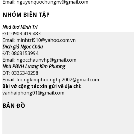
Email: nguyenquochungnv@gmail.com
NHÓM BIÊN TẬP
Nhà thơ Minh Trí
ĐT: 0903 419 483
Email: minhtri910@yahoo.com.vn
Dịch giả Ngọc Châu
ĐT: 0868153994
Email: ngocchaunvhp@gmail.com
Nhà PBVH Lương Kim Phương
ĐT: 0335340258
Email: luongkimphuonghp2002@gmail.com
Bài vở cộng tác xin gửi về địa chỉ:
vanhaiphong01@gmail.com
BẢN ĐỒ