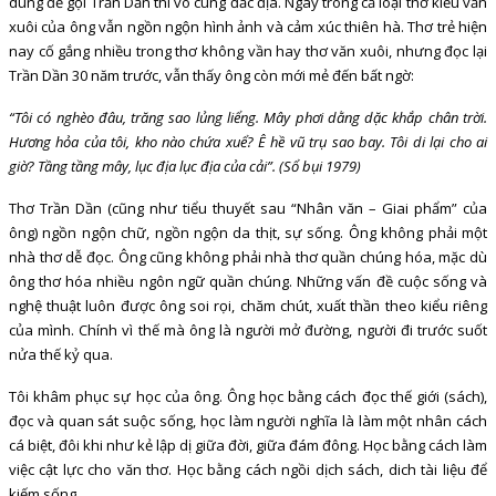
dùng để gọi Trần Dần thì vô cùng đắc địa. Ngay trong cả loại thơ kiểu văn
xuôi của ông vẫn ngồn ngộn hình ảnh và cảm xúc thiên hà. Thơ trẻ hiện
nay cố gắng nhiều trong thơ không vần hay thơ văn xuôi, nhưng đọc lại
Trần Dần 30 năm trước, vẫn thấy ông còn mới mẻ đến bất ngờ:
“Tôi có nghèo đâu, trăng sao lủng liểng. Mây phơi dằng dặc khắp chân trời.
Hương hỏa của tôi, kho nào chứa xuể? Ê hề vũ trụ sao bay. Tôi di lại cho ai
giờ? Tầng tầng mây, lục địa lục địa của cải”. (Sổ bụi 1979)
Thơ Trần Dần (cũng như tiểu thuyết sau “Nhân văn – Giai phẩm” của
ông) ngồn ngộn chữ, ngồn ngộn da thịt, sự sống. Ông không phải một
nhà thơ dễ đọc. Ông cũng không phải nhà thơ quần chúng hóa, mặc dù
ông thơ hóa nhiều ngôn ngữ quần chúng. Những vấn đề cuộc sống và
nghệ thuật luôn được ông soi rọi, chăm chút, xuất thần theo kiểu riêng
của mình. Chính vì thế mà ông là người mở đường, người đi trước suốt
nửa thế kỷ qua.
Tôi khâm phục sự học của ông. Ông học bằng cách đọc thế giới (sách),
đọc và quan sát suộc sống, học làm người nghĩa là làm một nhân cách
cá biệt, đôi khi như kẻ lập dị giữa đời, giữa đám đông. Học bằng cách làm
việc cật lực cho văn thơ. Học bằng cách ngồi dịch sách, dich tài liệu để
kiếm sống.