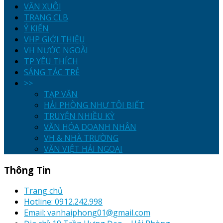
VĂN XUÔI
TRANG CLB
Ý KIẾN
VHP GIỚI THIỆU
VH NƯỚC NGOÀI
TP YÊU THÍCH
SÁNG TÁC TRẺ
>>
TẠP VĂN
HẢI PHÒNG NHƯ TÔI BIẾT
TRUYỆN NHIỀU KỲ
VĂN HÓA DOANH NHÂN
VH & NHÀ TRƯỜNG
VĂN VIỆT HẢI NGOẠI
Thông Tin
Trang chủ
Hotline: 0912.242.998
Email: vanhaiphong01@gmail.com