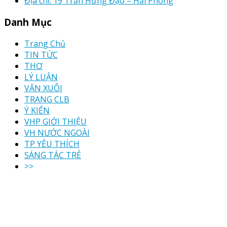
Địa chỉ: 19 Trần Hưng Đạo – Hải Phòng
Danh Mục
Trang Chủ
TIN TỨC
THƠ
LÝ LUẬN
VĂN XUÔI
TRANG CLB
Ý KIẾN
VHP GIỚI THIỆU
VH NƯỚC NGOÀI
TP YÊU THÍCH
SÁNG TÁC TRẺ
>>