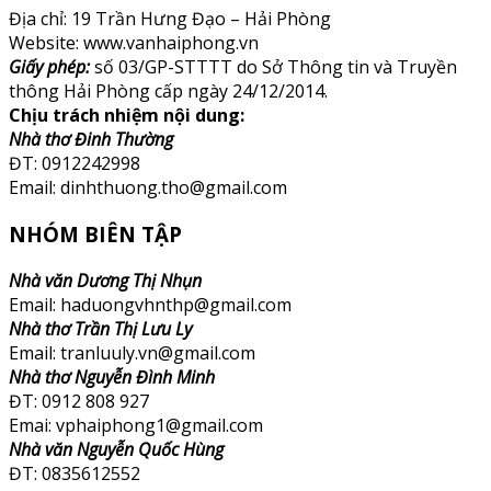
Địa chỉ: 19 Trần Hưng Đạo – Hải Phòng
Website: www.vanhaiphong.vn
Giấy phép:
số 03/GP-STTTT do Sở Thông tin và Truyền
thông Hải Phòng cấp ngày 24/12/2014.
Chịu trách nhiệm nội dung:
Nhà thơ Đinh Thường
ĐT: 0912242998
Email: dinhthuong.tho@gmail.com
NHÓM BIÊN TẬP
Nhà văn Dương Thị Nhụn
Email: haduongvhnthp@gmail.com
Nhà thơ Trần Thị Lưu Ly
Email: tranluuly.vn@gmail.com
Nhà thơ Nguyễn Đình Minh
ĐT: 0912 808 927
Emai: vphaiphong1@gmail.com
Nhà văn Nguyễn Quốc Hùng
ĐT: 0835612552