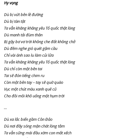
Hy vọng
Dù bị vứt bên lề đường
Dù bị tàn tật
Ta vẫn khăng khăng yêu Tổ quốc thật lòng
Dù manh tải đùm thân
Bị gậy bơ vơ trời không che đất không chở
Dù đêm nghe gió quét gậm cầu
Chỉ vài ánh sao lu làm củi lửa
Ta vẫn khăng khăng yêu Tổ quốc thật lòng
Dù chỉ còn một bên tai
Tai sẽ đón tiếng chim ru
Còn một bên tay – tay sẽ quờ quào
Vục một chút màu xanh quê cũ
Cho đôi môi khô uống một hụm trời
…
Dù xa lắc biển gầm Côn Đảo
Dù nơi đây sóng mặn chát lòng tằm
Ta vẫn sững mái đầu xờm con mắt xếch