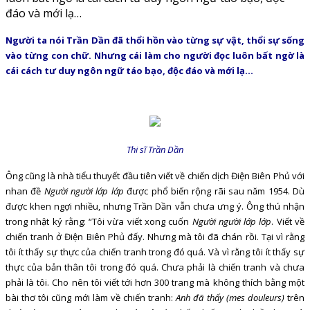
đáo và mới lạ…
Người ta nói Trần Dần đã thổi hồn vào từng sự vật, thổi sự sống
vào từng con chữ. Nhưng cái làm cho người đọc luôn bất ngờ là
cái cách tư duy ngôn ngữ táo bạo, độc đáo và mới lạ…
Thi sĩ Trần Dần
Ông cũng là nhà tiểu thuyết đầu tiên viết về chiến dịch Điện Biên Phủ với
nhan đề
Người người lớp lớp
được phổ biến rộng rãi sau năm 1954. Dù
được khen ngợi nhiều, nhưng Trần Dần vẫn chưa ưng ý. Ông thú nhận
trong nhật ký rằng: “Tôi vừa viết xong cuốn
Người người lớp lớp
. Viết về
chiến tranh ở Điện Biên Phủ đấy. Nhưng mà tôi đã chán rồi. Tại vì rằng
tôi ít thấy sự thực của chiến tranh trong đó quá. Và vì rằng tôi ít thấy sự
thực của bản thân tôi trong đó quá. Chưa phải là chiến tranh và chưa
phải là tôi. Cho nên tôi viết tới hơn 300 trang mà không thích bằng một
bài thơ tôi cũng mới làm về chiến tranh:
Anh đã thấy (mes douleurs)
trên