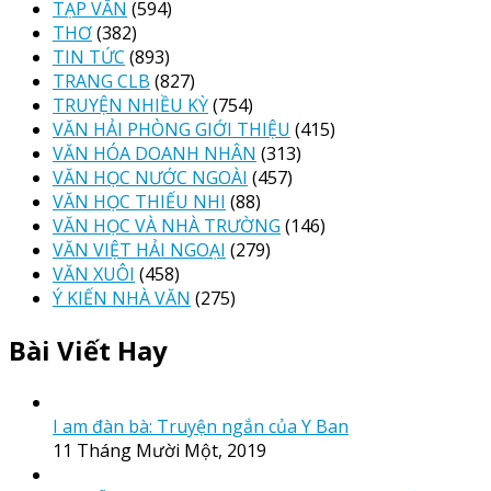
TẠP VĂN
(594)
THƠ
(382)
TIN TỨC
(893)
TRANG CLB
(827)
TRUYỆN NHIỀU KỲ
(754)
VĂN HẢI PHÒNG GIỚI THIỆU
(415)
VĂN HÓA DOANH NHÂN
(313)
VĂN HỌC NƯỚC NGOÀI
(457)
VĂN HỌC THIẾU NHI
(88)
VĂN HỌC VÀ NHÀ TRƯỜNG
(146)
VĂN VIỆT HẢI NGOẠI
(279)
VĂN XUÔI
(458)
Ý KIẾN NHÀ VĂN
(275)
Bài Viết Hay
I am đàn bà: Truyện ngắn của Y Ban
11 Tháng Mười Một, 2019