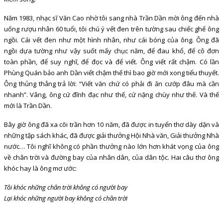
Năm 1983, nhạc sĩ Văn Cao nhờ tôi sang nhà Trần Dần mời ông đến nhà
uống rượu nhân 60 tuổi, tôi chú ý vết đen trên tường sau chiếc ghế ông
ngồi. Cái vết đen như một hình nhân, như cái bóng của ông. Ông đã
ngồi dựa tường như vậy suốt mấy chục năm, để đau khổ, để cô đơn
toàn phần, để suy nghĩ, để đọc và để viết. Ông viết rất chậm. Có lần
Phùng Quán bảo anh Dần viết chậm thế thì bao giờ mới xong tiểu thuyết.
Ông thủng thẳng trả lời: “Viết văn chứ có phải đi ăn cướp đâu mà cần
nhanh”. Vâng, ông cứ đĩnh đạc như thế, cứ nặng chùy như thế. Và thế
mới là Trần Dần.
Bây giờ ông đã xa cõi trần hơn 10 năm, đã được in tuyển thơ dày dặn và
những tập sách khác, đã được giải thưởng Hội Nhà văn, Giải thưởng Nhà
nước… Tôi nghĩ không có phần thưởng nào lớn hơn khát vọng của ông
về chân trời và đường bay của nhân dân, của dân tộc. Hai câu thơ ông
khóc hay là ông mơ ước:
Tôi khóc những chân trời không có người bay
Lại khóc những người bay không có chân trời