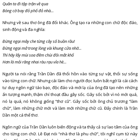
Quân ta đi tập trận về qua
Bóng cờ bay đỏ phố đỏ nhà…
Nhưng về sau thơ ông đã đổi khác. Ông tạo ra những con chữ độc đáo,
sinh động và đa nghĩa:
Đừng ngại mây che từng cây số buồn rầu!
Đừng ngại mở trong lòng vài khung cửa nhớ…
Thì hãy lấy mùi soa đêm chùi đôi mắt khổ
Hơn là mỏi răng nhai ràu rạu vỉa hè…
Người ta nói rằng Trần Dần đã thổi hồn vào từng sự vật, thổi sự sống
vào từng con chữ. Nhưng cái làm cho người đọc luôn bất ngờ là cái cách
tư duy ngôn ngữ táo bạo, độc đáo và mới lạ của ông đã tạo nên những
ấn tượng mạnh, thậm chí thoạt đầu gây sốc. Gây sốc bởi vì nó mới quá,
nó lạ quá, nó không giống “thơ cũ”. Gây sốc bởi ông chủ trương “làm
chữ”, làm những chữ mới và làm mới những chữ cũ. Đấy chính là Trần
Dần một cá thể thơ.
Ngôn ngữ của Trần Dần luôn biến động và ta thấy cả sự lao tâm của ông
cho từng con chữ. Lê Đạt nói “nhà thơ là phu chữ”, tôi nghĩ cụm từ này