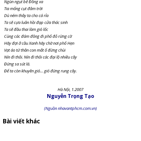
Ngùn ngụt bể Đông xa
Tia mống cụt đâm trời
Dù ném thây ta cho cá rỉa
Ta sẽ cựa luân hồi đạp cửa thác sinh
Ta sẽ đầu thai làm gió lốc
Cùng các đám đông đi phố đỏ rừng cờ
Hãy đợi ở cầu Xanh hãy chờ nơi phố Hẹn
Vạt áo tứ thân con mắt ố đừng chùi
Nín đi thôi. Nín đi thôi các đại lộ nhiều cây
Đừng sa sút lá.
Để ta còn khuyên gió… gió đừng rung cây.
Hà Nội, 1.2007
Nguyễn Trọng Tạo
(Nguồn nhavantphcm.com.vn)
Bài viết khác