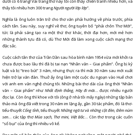
dưới có 6 trang! Vài trang thơ này tôi còn thấy chiến tranh nhiều hơn, và
thấy tôi nhiều hơn 300 trang
Người người lớp lớp
”.
Nghĩa là ông luôn trăn trở cho thơ văn phải hướng về phía trước, phía
cách tân. Sau này, suy nghĩ về thơ, ông tuyên bố “phải chôn Thơ Mới”,
tức là phải sáng tạo ra một thứ thơ khác, thời đại hơn, mới mẻ hơn
những thành tựu đã có, dù Thơ Mới đã làm xong cuộc cách mạng thơ
đặc sắc.
Cuộc cách tân thơ của Trần Dần sau hòa bình năm 1954 vừa mới khởi ra
chưa được bao lâu thì đã bị tai nạn “Nhân văn – Giai phẩm”. Ông bị kỷ
luật và bị “treo bút” 3 năm, nhưng thực ra thì mãi 30 năm sau mới xuất
hiện trở lại văn đàn. Thuở ấy ông làm một cuộc du ngoạn vào Huế chơi
với anh em văn nghệ chúng tôi. Những bài thơ dài của ông thời “Nhân
văn – Giai phẩm” như
Nhất định thắng, Hãy đi mãi
… được nhiều người
đọc lại. Còn ông thì khoe với tôi (ông ở nhà tôi mấy ngày) những tập bản
thảo mà ông đã viết trong 30 năm im lặng ấy, gần 30 tác phẩm, đó là thơ-
tiểu-thuyết
Cổng tỉnh
, tiểu thuyết
Những ngã tư và những cột đèn, Đêm núm
sen
… các tập thơ
Mùa sạch, Thơ mini, Việt Bắc
… Còn thơ trong các cuốn
“sổ bụi” của ông thì nhiều vô kể.
Đọc một số bản thảo của ông, tôi không ngờ rằng, một người nhỏ thó,