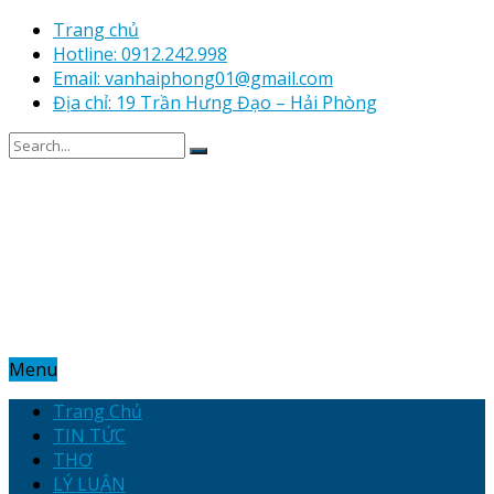
Trang chủ
Hotline: 0912.242.998
Email: vanhaiphong01@gmail.com
Địa chỉ: 19 Trần Hưng Đạo – Hải Phòng
Menu
Trang Chủ
TIN TỨC
THƠ
LÝ LUẬN