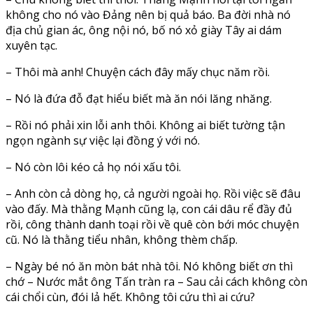
không cho nó vào Đảng nên bị quả báo. Ba đời nhà nó
địa chủ gian ác, ông nội nó, bố nó xỏ giày Tây ai dám
xuyên tạc.
– Thôi mà anh! Chuyện cách đây mấy chục năm rồi.
– Nó là đứa đỗ đạt hiểu biết mà ăn nói lăng nhăng.
– Rồi nó phải xin lỗi anh thôi. Không ai biết tường tận
ngọn ngành sự việc lại đồng ý với nó.
– Nó còn lôi kéo cả họ nói xấu tôi.
– Anh còn cả dòng họ, cả người ngoài họ. Rồi việc sẽ đâu
vào đấy. Mà thằng Mạnh cũng lạ, con cái dâu rể đầy đủ
rồi, công thành danh toại rồi về quê còn bới móc chuyện
cũ. Nó là thằng tiểu nhân, không thèm chấp.
– Ngày bé nó ăn mòn bát nhà tôi. Nó không biết ơn thì
chớ – Nước mắt ông Tấn tràn ra – Sau cải cách không còn
cái chổi cùn, đói lả hết. Không tôi cứu thì ai cứu?