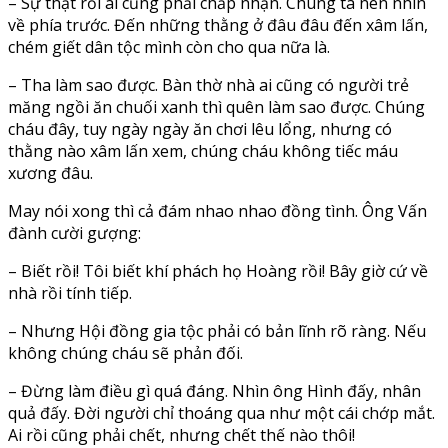
– Sự thật rồi ai cũng phải chấp nhận. Chúng ta nên nhìn
về phía trước. Đến những thằng ở đâu đâu đến xâm lấn,
chém giết dân tộc mình còn cho qua nữa là.
– Tha làm sao được. Bàn thờ nhà ai cũng có người trẻ
măng ngồi ăn chuối xanh thì quên làm sao được. Chúng
cháu đây, tuy ngày ngày ăn chơi lêu lổng, nhưng có
thằng nào xâm lấn xem, chúng cháu không tiếc máu
xương đâu.
May nói xong thì cả đám nhao nhao đồng tình. Ông Vấn
đành cười gượng:
– Biết rồi! Tôi biết khí phách họ Hoàng rồi! Bây giờ cứ về
nhà rồi tính tiếp.
– Nhưng Hội đồng gia tộc phải có bản lĩnh rõ ràng. Nếu
không chúng cháu sẽ phản đối.
– Đừng làm điều gì quá đáng. Nhìn ông Hình đấy, nhân
quả đấy. Đời người chỉ thoáng qua như một cái chớp mắt.
Ai rồi cũng phải chết, nhưng chết thế nào thôi!