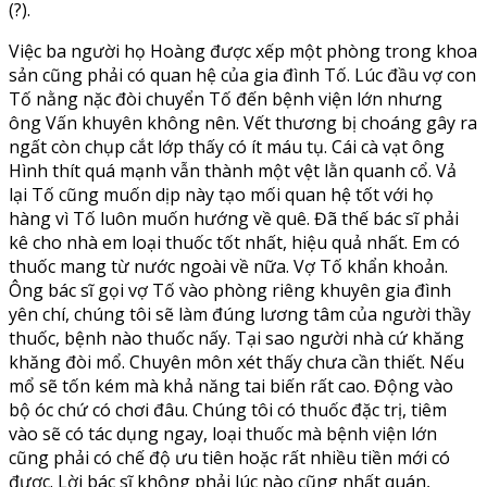
(?).
Việc ba người họ Hoàng được xếp một phòng trong khoa
sản cũng phải có quan hệ của gia đình Tố. Lúc đầu vợ con
Tố nằng nặc đòi chuyển Tố đến bệnh viện lớn nhưng
ông Vấn khuyên không nên. Vết thương bị choáng gây ra
ngất còn chụp cắt lớp thấy có ít máu tụ. Cái cà vạt ông
Hình thít quá mạnh vẫn thành một vệt lằn quanh cổ. Vả
lại Tố cũng muốn dịp này tạo mối quan hệ tốt với họ
hàng vì Tố luôn muốn hướng về quê. Đã thế bác sĩ phải
kê cho nhà em loại thuốc tốt nhất, hiệu quả nhất. Em có
thuốc mang từ nước ngoài về nữa. Vợ Tố khẩn khoản.
Ông bác sĩ gọi vợ Tố vào phòng riêng khuyên gia đình
yên chí, chúng tôi sẽ làm đúng lương tâm của người thầy
thuốc, bệnh nào thuốc nấy. Tại sao người nhà cứ khăng
khăng đòi mổ. Chuyên môn xét thấy chưa cần thiết. Nếu
mổ sẽ tốn kém mà khả năng tai biến rất cao. Động vào
bộ óc chứ có chơi đâu. Chúng tôi có thuốc đặc trị, tiêm
vào sẽ có tác dụng ngay, loại thuốc mà bệnh viện lớn
cũng phải có chế độ ưu tiên hoặc rất nhiều tiền mới có
được. Lời bác sĩ không phải lúc nào cũng nhất quán,