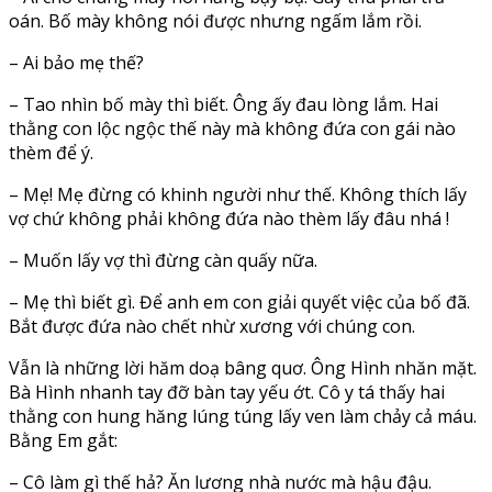
oán. Bố mày không nói được nhưng ngấm lắm rồi.
– Ai bảo mẹ thế?
– Tao nhìn bố mày thì biết. Ông ấy đau lòng lắm. Hai
thằng con lộc ngộc thế này mà không đứa con gái nào
thèm để ý.
– Mẹ! Mẹ đừng có khinh người như thế. Không thích lấy
vợ chứ không phải không đứa nào thèm lấy đâu nhá !
– Muốn lấy vợ thì đừng càn quấy nữa.
– Mẹ thì biết gì. Để anh em con giải quyết việc của bố đã.
Bắt được đứa nào chết nhừ xương với chúng con.
Vẫn là những lời hăm doạ bâng quơ. Ông Hình nhăn mặt.
Bà Hình nhanh tay đỡ bàn tay yếu ớt. Cô y tá thấy hai
thằng con hung hăng lúng túng lấy ven làm chảy cả máu.
Bằng Em gắt:
– Cô làm gì thế hả? Ăn lương nhà nước mà hậu đậu.