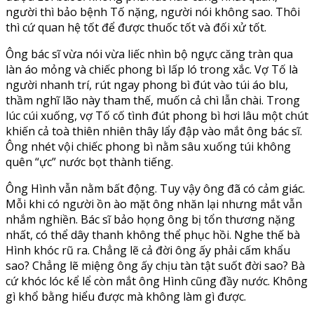
người thì bảo bệnh Tố nặng, người nói không sao. Thôi
thì cứ quan hệ tốt để được thuốc tốt và đối xử tốt.
Ông bác sĩ vừa nói vừa liếc nhìn bộ ngực căng tràn qua
làn áo mỏng và chiếc phong bì lấp ló trong xắc. Vợ Tố là
người nhanh trí, rút ngay phong bì đút vào túi áo blu,
thầm nghĩ lão này tham thế, muốn cả chì lẫn chài. Trong
lúc cúi xuống, vợ Tố cố tình đút phong bì hơi lâu một chút
khiến cả toà thiên nhiên thây lẩy đập vào mắt ông bác sĩ.
Ông nhét vội chiếc phong bì nằm sâu xuống túi không
quên “ực” nước bọt thành tiếng.
Ông Hình vẫn nằm bất động. Tuy vậy ông đã có cảm giác.
Mỗi khi có người ồn ào mặt ông nhăn lại nhưng mắt vẫn
nhắm nghiền. Bác sĩ bảo họng ông bị tổn thương nặng
nhất, có thể dây thanh không thể phục hồi. Nghe thế bà
Hình khóc rũ ra. Chẳng lẽ cả đời ông ấy phải cấm khẩu
sao? Chẳng lẽ miệng ông ấy chịu tàn tật suốt đời sao? Bà
cứ khóc lóc kể lể còn mắt ông Hình cũng đầy nước. Không
gì khổ bằng hiểu được mà không làm gì được.