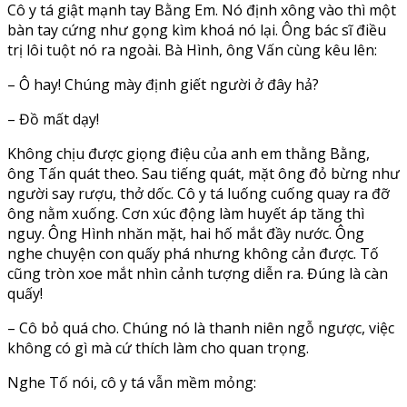
Cô y tá giật mạnh tay Bằng Em. Nó định xông vào thì một
bàn tay cứng như gọng kìm khoá nó lại. Ông bác sĩ điều
trị lôi tuột nó ra ngoài. Bà Hình, ông Vấn cùng kêu lên:
– Ô hay! Chúng mày định giết người ở đây hả?
– Đồ mất dạy!
Không chịu được giọng điệu của anh em thằng Bằng,
ông Tấn quát theo. Sau tiếng quát, mặt ông đỏ bừng như
người say rượu, thở dốc. Cô y tá luống cuống quay ra đỡ
ông nằm xuống. Cơn xúc động làm huyết áp tăng thì
nguy. Ông Hình nhăn mặt, hai hố mắt đầy nước. Ông
nghe chuyện con quấy phá nhưng không cản được. Tố
cũng tròn xoe mắt nhìn cảnh tượng diễn ra. Đúng là càn
quấy!
– Cô bỏ quá cho. Chúng nó là thanh niên ngỗ ngược, việc
không có gì mà cứ thích làm cho quan trọng.
Nghe Tố nói, cô y tá vẫn mềm mỏng: