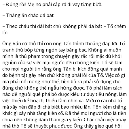
– Đúng rồi! Mẹ nó phải cắp rá đi vay từng bữã.
– Thằng ăn cháo đá bát.
– Theo cháu thì đái bát chứ không phải đá bát – Tố chêm
lời.
Ông Vấn cứ thủ thỉ còn ông Tấn thỉnh thoảng đáp lời. Tố
tranh thủ bóp từng ngón tay bàng bạc. Không ai muốn
mình là thủ phạm trong chuyện gây rắc rối mặc dù khởi
nguồn của sự việc mọi người đều chứng kiến. Tố sẽ làm
cho mọi người tin rằng ông Tấn bị kích động quá mạnh
do bệnh tật gây nên chứ không phải lỗi của Tố. Việc có gì
mà phải nổi nóng như thế, tiền bỏ ra phải sử dụng cho
đúng chứ không thể ngẫu hứng được. Tố phải làm cách
nào để người quê phá bỏ được kiểu tư duy tiểu nông, làm
việc thiếu kế hoạch, thiếu tầm nhìn xa. Mới có cái nhà tổ
mà xây nên đập đi chả biết bao nhiêu lần. Tốn kém chẳng
khác gì xây nhà tầng kiên cố. Đã thế mọi người cho là tiền
chùa nên không dám tham gia ý kiến. Chắc chắn việc xoay
nhà thờ Tố sẽ thuyết phục được. Ông thầy gieo quẻ hồi