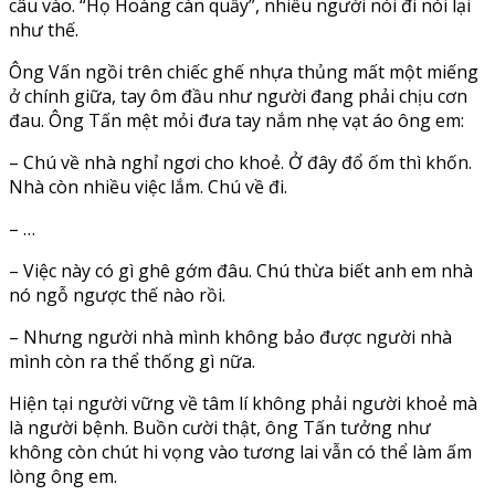
câu vào. “Họ Hoàng càn quấy”, nhiều người nói đi nói lại
như thế.
Ông Vấn ngồi trên chiếc ghế nhựa thủng mất một miếng
ở chính giữa, tay ôm đầu như người đang phải chịu cơn
đau. Ông Tấn mệt mỏi đưa tay nắm nhẹ vạt áo ông em:
– Chú về nhà nghỉ ngơi cho khoẻ. Ở đây đổ ốm thì khốn.
Nhà còn nhiều việc lắm. Chú về đi.
– …
– Việc này có gì ghê gớm đâu. Chú thừa biết anh em nhà
nó ngỗ ngược thế nào rồi.
– Nhưng người nhà mình không bảo được người nhà
mình còn ra thể thống gì nữa.
Hiện tại người vững về tâm lí không phải người khoẻ mà
là người bệnh. Buồn cười thật, ông Tấn tưởng như
không còn chút hi vọng vào tương lai vẫn có thể làm ấm
lòng ông em.