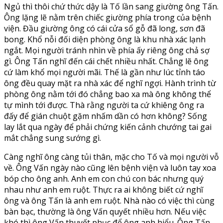
Ngủ thì thôi chứ thức dậy là Tố lần sang giường ông Tấn.
Ông lặng lẽ nằm trên chiếc giường phía trong của bệnh
viện. Đầu giường ông có cái cửa sổ gỗ đã long, sơn đã
bong. Khổ nỗi đối diện phòng ông là khu nhà xác lạnh
ngắt. Mọi người tránh nhìn về phía ấy riêng ông chả sợ
gì. Ông Tấn nghĩ đến cái chết nhiều nhất. Chẳng lẽ ông
cứ làm khổ mọi người mãi. Thế là gần như lúc tỉnh táo
ông đều quay mặt ra nhà xác để nghĩ ngợi. Hành trình từ
phòng ông nằm tới đó chẳng bao xa mà ông không thể
tự mình tới được. Thà rằng người ta cứ khiêng ông ra
đấy để gián chuột gặm nhấm dần có hơn không? Sống
lay lắt qua ngày để phải chứng kiến cảnh chướng tai gai
mắt chẳng sung sướng gì.
Càng nghĩ ông càng tủi thân, mặc cho Tố và mọi người vỗ
về. Ông Vấn ngày nào cũng lên bệnh viện và luôn tay xoa
bóp cho ông anh. Anh em con chú con bác nhưng quý
nhau như anh em ruột. Thực ra ai không biết cứ nghĩ
ông và ông Tấn là anh em ruột. Nhà nào có việc thì cùng
bàn bạc, thường là ông Vấn quyết nhiều hơn. Nếu việc
khó thì ông Vấn thuyết phục để ông anh hiểu. Ông Tấn