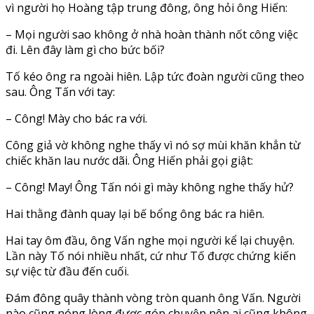
vì người họ Hoàng tập trung đông, ông hỏi ông Hiến:
– Mọi người sao không ở nhà hoàn thành nốt công việc
đi. Lên đây làm gì cho bức bối?
Tố kéo ông ra ngoài hiên. Lập tức đoàn người cũng theo
sau. Ông Tấn với tay:
– Công! Mày cho bác ra với.
Công giả vờ không nghe thấy vì nó sợ mùi khăn khẳn từ
chiếc khăn lau nước dãi. Ông Hiến phải gọi giật:
– Công! May! Ông Tấn nói gì mày không nghe thấy hử?
Hai thằng đành quay lại bế bổng ông bác ra hiên.
Hai tay ôm đầu, ông Vấn nghe mọi người kể lại chuyện.
Lần này Tố nói nhiều nhất, cứ như Tố được chứng kiến
sự việc từ đầu đến cuối.
Đám đông quây thành vòng tròn quanh ông Vấn. Người
nào cũng nóng lòng được góp chuyện nên ai cũng không