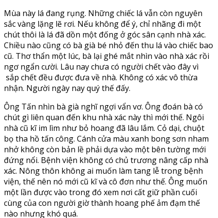
Mùa này lá đang rụng. Những chiếc lá vẫn còn nguyên
sắc vàng lặng lẽ rơi. Nếu không để ý, chỉ nhãng đi một
chút thôi là lá đã dồn một đống ở góc sân cạnh nhà xác.
Chiều nào cũng có bà già bé nhỏ đến thu lá vào chiếc bao
cũ. Thơ thẩn một lúc, bà lại ghé mắt nhìn vào nhà xác rồi
ngơ ngẩn cười. Lâu nay chưa có người chết vào đây vì
sắp chết đều được đưa về nhà. Không có xác vô thừa
nhận. Người ngày nay quý thế đấy.
Ông Tấn nhìn bà già nghĩ ngợi vẩn vơ. Ông đoán bà có
chút gì liên quan đến khu nhà xác này thì mới thế. Ngôi
nhà cũ kĩ im lìm như bỏ hoang đã lâu lắm. Cỏ dại, chuột
bọ tha hồ tấn công. Cánh cửa màu xanh bong sơn nham
nhở không còn bản lề phải dựa vào một bên tường mới
đứng nổi. Bệnh viện không có chủ trương nâng cấp nhà
xác. Nông thôn không ai muốn làm tang lễ trong bệnh
viện, thế nên nó mới cũ kĩ và cô đơn như thế. Ông muốn
một lần được vào trong đó xem nơi cất giữ phần cuối
cùng của con người giờ thành hoang phế ảm đạm thế
nào nhưng khó quá.