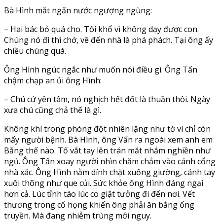
Bà Hình mắt ngấn nước ngượng ngùng:
– Hai bác bỏ quá cho. Tôi khổ vì không dạy được con.
Chúng nó đi thì chớ, về đến nhà là phá phách. Tại ông ấy
chiều chúng quá.
Ông Hình ngúc ngắc như muốn nói điều gì. Ông Tấn
chậm chạp an ủi ông Hình:
– Chú cứ yên tâm, nó nghịch hết đốt là thuần thôi. Ngày
xưa chú cũng chả thế là gì.
Không khí trong phòng đột nhiên lặng như tờ vì chỉ còn
mấy người bệnh. Bà Hình, ông Vấn ra ngoài xem anh em
Bằng thế nào. Tố vắt tay lên trán mắt nhắm nghiền như
ngủ. Ông Tấn xoay người nhìn chăm chắm vào cánh cổng
nhà xác. Ông Hình nằm dính chặt xuống giường, cánh tay
xuôi thõng như que củi. Sức khỏe ông Hình đáng ngại
hơn cả. Lúc tỉnh táo lúc co giật tưởng đi đến nơi. Vết
thương trong cổ họng khiến ông phải ăn bằng ống
truyền. Mà đang nhiễm trùng mới nguy.