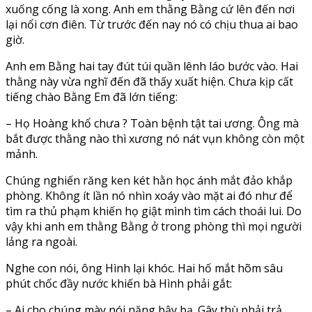
xuống cống là xong. Anh em thằng Bằng cứ lên đến nơi
lại nổi cơn điên. Từ trước đến nay nó có chịu thua ai bao
giờ.
Anh em Bằng hai tay đút túi quần lênh láo bước vào. Hai
thằng này vừa nghĩ đến đã thấy xuất hiện. Chưa kịp cất
tiếng chào Bằng Em đã lớn tiếng:
– Họ Hoàng khổ chưa ? Toàn bệnh tật tai ương. Ông mà
bắt được thằng nào thì xương nó nát vụn không còn một
mảnh.
Chúng nghiến răng ken két hằn học ánh mắt đảo khắp
phòng. Không ít lần nó nhìn xoáy vào mặt ai đó như để
tìm ra thủ phạm khiến họ giật mình tìm cách thoái lui. Do
vậy khi anh em thằng Bằng ở trong phòng thì mọi người
lảng ra ngoài.
Nghe con nói, ông Hình lại khóc. Hai hố mắt hõm sâu
phút chốc đầy nước khiến bà Hình phải gắt:
– Ai cho chúng mày nói năng bậy bạ. Gây thù phải trả