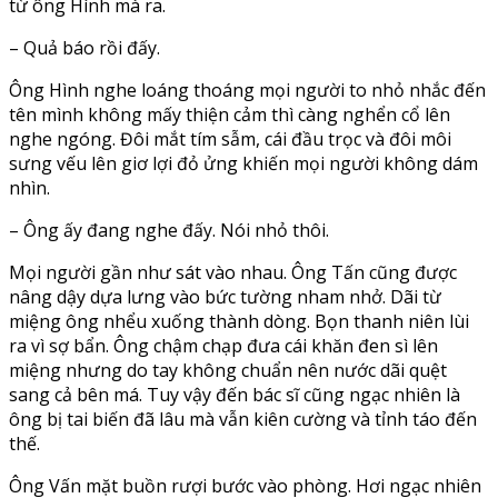
từ ông Hình mà ra.
– Quả báo rồi đấy.
Ông Hình nghe loáng thoáng mọi người to nhỏ nhắc đến
tên mình không mấy thiện cảm thì càng nghển cổ lên
nghe ngóng. Đôi mắt tím sẫm, cái đầu trọc và đôi môi
sưng vếu lên giơ lợi đỏ ửng khiến mọi người không dám
nhìn.
– Ông ấy đang nghe đấy. Nói nhỏ thôi.
Mọi người gần như sát vào nhau. Ông Tấn cũng được
nâng dậy dựa lưng vào bức tường nham nhở. Dãi từ
miệng ông nhểu xuống thành dòng. Bọn thanh niên lùi
ra vì sợ bẩn. Ông chậm chạp đưa cái khăn đen sì lên
miệng nhưng do tay không chuẩn nên nước dãi quệt
sang cả bên má. Tuy vậy đến bác sĩ cũng ngạc nhiên là
ông bị tai biến đã lâu mà vẫn kiên cường và tỉnh táo đến
thế.
Ông Vấn mặt buồn rượi bước vào phòng. Hơi ngạc nhiên