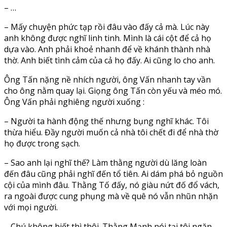
– …
– Mấy chuyện phức tạp rồi đâu vào đấy cả mà. Lúc này
anh không được nghĩ linh tinh. Mình là cái cột để cả họ
dựa vào. Anh phải khoẻ nhanh để về khánh thành nhà
thờ. Anh biết tình cảm của cả họ đấy. Ai cũng lo cho anh.
Ông Tấn nặng nề nhích người, ông Vấn nhanh tay vần
cho ông nằm quay lại. Giọng ông Tấn còn yếu và méo mó.
Ông Vấn phải nghiêng người xuống :
– Người ta hành động thế nhưng bụng nghĩ khác. Tôi
thừa hiểu. Đầy người muốn cả nhà tôi chết đi để nhà thờ
họ được trong sạch.
– Sao anh lại nghĩ thế? Làm thằng người dù lăng loàn
đến đâu cũng phải nghĩ đến tổ tiên. Ai dám phá bỏ nguồn
cội của mình đâu. Thằng Tố đấy, nó giàu nứt đố đổ vách,
ra ngoài được cung phụng mà về quê nó vẫn nhũn nhặn
với mọi người.
– Chú không biết thì thôi. Thằng Mạnh nói tại tôi ngăn