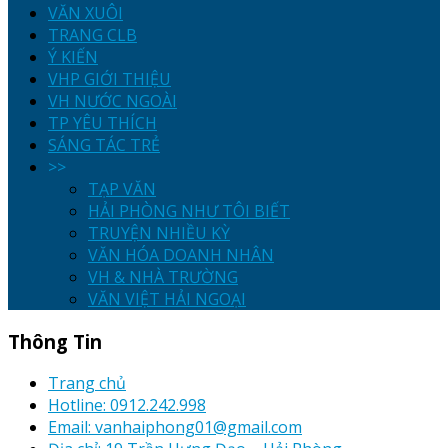
VĂN XUÔI
TRANG CLB
Ý KIẾN
VHP GIỚI THIỆU
VH NƯỚC NGOÀI
TP YÊU THÍCH
SÁNG TÁC TRẺ
>>
TẠP VĂN
HẢI PHÒNG NHƯ TÔI BIẾT
TRUYỆN NHIỀU KỲ
VĂN HÓA DOANH NHÂN
VH & NHÀ TRƯỜNG
VĂN VIỆT HẢI NGOẠI
Thông Tin
Trang chủ
Hotline: 0912.242.998
Email: vanhaiphong01@gmail.com