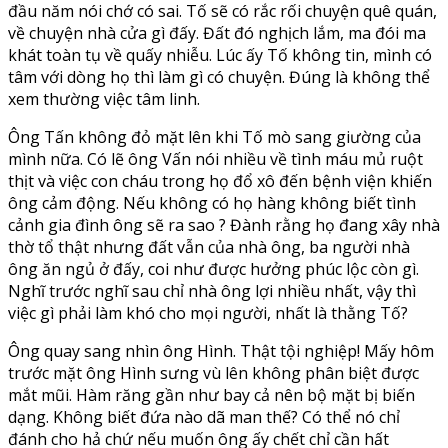
đầu năm nói chớ có sai. Tố sẽ có rắc rối chuyện quê quán,
về chuyện nhà cửa gì đấy. Đất đó nghịch lắm, ma đói ma
khát toàn tụ về quấy nhiễu. Lúc ấy Tố không tin, mình có
tâm với dòng họ thì làm gì có chuyện. Đúng là không thể
xem thường việc tâm linh.
Ông Tấn không đỏ mặt lên khi Tố mò sang giường của
mình nữa. Có lẽ ông Vấn nói nhiều về tình máu mủ ruột
thịt và việc con cháu trong họ đổ xô đến bệnh viện khiến
ông cảm động. Nếu không có họ hàng không biết tình
cảnh gia đình ông sẽ ra sao ? Đành rằng họ đang xây nhà
thờ tổ thật nhưng đất vẫn của nhà ông, ba người nhà
ông ăn ngủ ở đấy, coi như được hưởng phúc lộc còn gì.
Nghĩ trước nghĩ sau chỉ nhà ông lợi nhiều nhất, vậy thì
việc gì phải làm khó cho mọi người, nhất là thằng Tố?
Ông quay sang nhìn ông Hình. Thật tội nghiệp! Mấy hôm
trước mặt ông Hình sưng vù lên không phân biệt được
mắt mũi. Hàm răng gần như bay cả nên bộ mặt bị biến
dạng. Không biết đứa nào dã man thế? Có thể nó chỉ
đánh cho hả chứ nếu muốn ông ấy chết chỉ cần hất