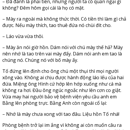
– Đã đành là phải tiền, nhưng người ta có quản ngại gì
không? Đêm hôm gọi cái là họ có mặt.
– Mày ra ngoài mà không thức thời. Có tiền thì làm gì chả
được. Nếu mày thích, tao thuê đứa nó chùi đít cho.
– Láo vừa vừa thôi.
– Mày ăn nói giờ hồn. Dám nói với chú mày thế hả? Mày
nên nhớ là tao trên vai mày đấy. Dám nói anh em tao là
chúng nó. Chúng nó với bố mày ấy.
Tố đứng lên định cho ông chú một thụi thì mọi người
xông vào. Không ai chịu được hành động láo lếu của hai
đứa. Miệng ông Hình cứ hớp lên hớp xuống như cá mà
không ra hơi. Đầu ông ngúc ngoắc như lên cơn co giật.
Vừa may hai người bảo vệ bệnh viện yêu cầu anh em
Bằng lên phòng trực. Bằng Anh còn ngoái cổ lại:
– Nhớ là mày chưa xong với tao đâu. Liệu hồn Tố nhá!
Phòng bệnh trở lại im ắng vì không ai còn muốn câu ra