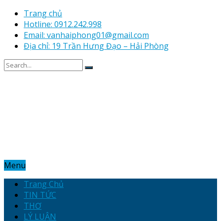
Trang chủ
Hotline: 0912.242.998
Email: vanhaiphong01@gmail.com
Địa chỉ: 19 Trần Hưng Đạo – Hải Phòng
Menu
Trang Chủ
TIN TỨC
THƠ
LÝ LUẬN