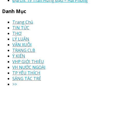
Địa chỉ: 19 Trần Hưng Đạo – Hải Phòng
Danh Mục
Trang Chủ
TIN TỨC
THƠ
LÝ LUẬN
VĂN XUÔI
TRANG CLB
Ý KIẾN
VHP GIỚI THIỆU
VH NƯỚC NGOÀI
TP YÊU THÍCH
SÁNG TÁC TRẺ
>>