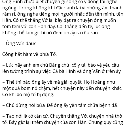
Ông Hình chưa biết chuyện gì song cố ý dỏng tai nghe
ngóng. Trong không khí đặc sánh lại vì những âm thanh
rầm rì, ông nghe tiếng mọi người nhắc đến tên mình, tên
Hãn. Có thể thằng Vớ lại bày đặt ra chuyện ông muốn
tòm tem với con Hãn đây. Cái thằng đến tệ, lúc ông
không thể làm gì thì nó đem tin ấy ra rêu rao.
– Ông Vấn đâu?
Công hất hàm về phía Tố.
– Lúc nãy anh em chú Bằng chửi cô y tá, bảo vệ yêu cầu
lên tường trình sự việc. Cả bà Hình và ông Vấn ở trên ấy.
– Thế thì bảo ông ấy về mà giải quyết. Họ Hoàng như
một quả bom nổ chậm, hết chuyện này đến chuyện khác.
Có khi do mộ tổ bị động.
– Chú đừng nói bừa. Để ông ấy yên tâm chữa bệnh đã.
– Tao nói là có căn cứ. Chuyện thằng Vớ, chuyện nhà thờ
tổ. Bây giờ lại thêm chuyện của con Hãn. Chung quy cũng