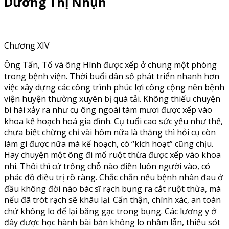
Dương Thị Nhụn
Chương XIV
Ông Tấn, Tố và ông Hình được xếp ở chung một phòng
trong bệnh viện. Thời buổi dân số phát triển nhanh hơn
việc xây dựng các công trình phúc lợi công cộng nên bệnh
viện huyện thường xuyên bị quá tải. Không thiếu chuyện
bi hài xảy ra như cụ ông ngoài tám mươi được xếp vào
khoa kế hoạch hoá gia đình. Cụ tuổi cao sức yếu như thế,
chưa biết chừng chỉ vài hôm nữa là thăng thì hỏi cụ còn
làm gì được nữa mà kế hoạch, có “kích hoạt” cũng chịu.
Hay chuyện một ông đi mổ ruột thừa được xếp vào khoa
nhi. Thôi thì cứ trống chỗ nào điền luôn người vào, có
phác đồ điều trị rõ ràng. Chắc chắn nếu bệnh nhân đau ở
đầu không đời nào bác sĩ rạch bụng ra cắt ruột thừa, mà
nếu đã trót rạch sẽ khâu lại. Cẩn thận, chính xác, an toàn
chứ không lo để lại băng gạc trong bụng. Các lương y ở
đây được học hành bài bản không lo nhầm lẫn, thiếu sót