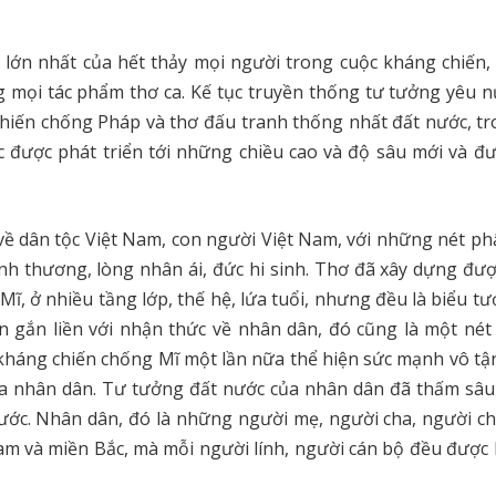
lớn nhất của hết thảy mọi người trong cuộc kháng chiến, 
mọi tác phẩm thơ ca. Kế tục truyền thống tư tưởng yêu n
 chiến chống Pháp và thơ đấu tranh thống nhất đất nước, t
 được phát triển tới những chiều cao và độ sâu mới và đư
về dân tộc Việt Nam, con người Việt Nam, với những nét p
nh thương, lòng nhân ái, đức hi sinh. Thơ đã xây dựng đư
ĩ, ở nhiều tầng lớp, thế hệ, lứa tuổi, nhưng đều là biểu t
 gắn liền với nhận thức về nhân dân, đó cũng là một nét 
c kháng chiến chống Mĩ một lần nữa thể hiện sức mạnh vô t
của nhân dân. Tư tưởng đất nước của nhân dân đã thấm sâu
nước. Nhân dân, đó là những người mẹ, người cha, người ch
am và miền Bắc, mà mỗi người lính, người cán bộ đều được