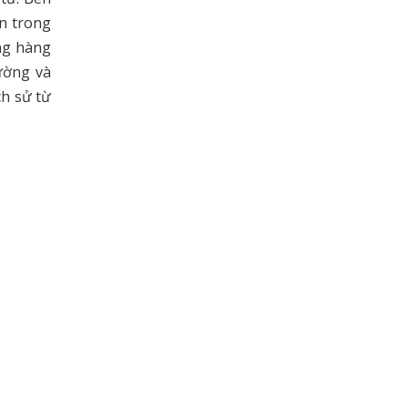
ến trong
ống hàng
ường và
ch sử từ