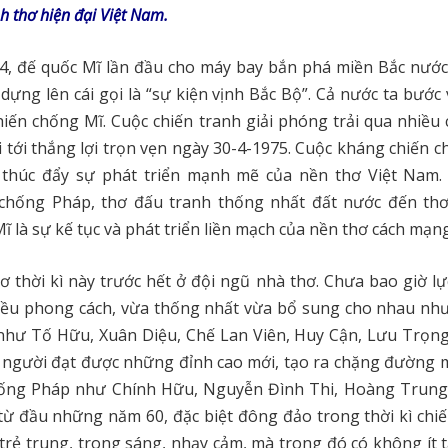
nh thơ hiện đại Việt Nam.
4, đế quốc Mĩ lần đầu cho máy bay bắn phá miền Bắc nước 
dựng lên cái gọi là “sự kiện vịnh Bắc Bộ”. Cả nước ta bước
iến chống Mĩ. Cuộc chiến tranh giải phóng trải qua nhiều
đi tới thắng lợi trọn vẹn ngày 30-4-1975. Cuộc kháng chiến 
thúc đẩy sự phát triển mạnh mẽ của nền thơ Việt Nam.
chống Pháp, thơ đấu tranh thống nhất đất nước đến th
ĩ là sự kế tục và phát triển liền mạch của nền thơ cách mạng
 thời kì này trước hết ở đội ngũ nhà thơ. Chưa bao giờ l
hiều phong cách, vừa thống nhất vừa bổ sung cho nhau như
 như Tố Hữu, Xuân Diệu, Chế Lan Viên, Huy Cận, Lưu Trọng
u người đạt được những đỉnh cao mới, tạo ra chặng đường 
hống Pháp như Chính Hữu, Nguyễn Đình Thi, Hoàng Trun
 từ đầu những năm 60, đặc biệt đông đảo trong thời kì chi
trẻ trung, trong sáng, nhạy cảm, mà trong đó có không ít 