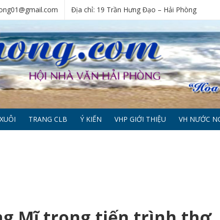
phong01@gmail.com
Địa chỉ: 19 Trần Hưng Đạo – Hải Phòng
XUÔI
TRANG CLB
Ý KIẾN
VHP GIỚI THIỆU
VH NƯỚC N
g Mĩ trong tiến trình thơ