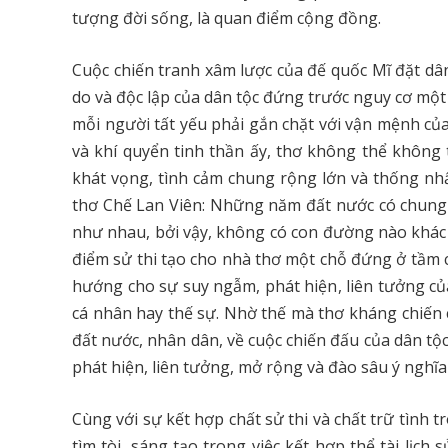
tượng đời sống, là quan điểm cộng đồng.
Cuộc chiến tranh xâm lược của đế quốc Mĩ đặt dâ
do và độc lập của dân tộc đứng trước nguy cơ mộ
mỗi người tất yếu phải gắn chặt với vận mệnh của
và khí quyển tinh thần ấy, thơ không thể không 
khát vọng, tình cảm chung rộng lớn và thống nhấ
thơ Chế Lan Viên: Những năm đất nước có chung 
như nhau, bởi vậy, không có con đường nào khác
điểm sử thi tạo cho nhà thơ một chỗ đứng ở tầm c
hướng cho sự suy ngẫm, phát hiện, liên tưởng của
cá nhân hay thế sự. Nhờ thế mà thơ kháng chiến 
đất nước, nhân dân, về cuộc chiến đấu của dân tộ
phát hiện, liên tưởng, mở rộng và đào sâu ý nghĩa 
Cùng với sự kết hợp chất sử thi và chất trữ tình 
tìm tòi, sáng tạo trong việc kết hợp thể tài lịch