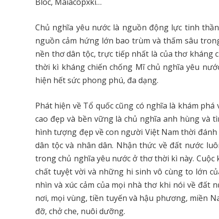
Bloc, Maiacôpxki…
Chủ nghĩa yêu nước là nguồn động lực tinh thần 
nguồn cảm hứng lớn bao trùm và thấm sâu trong 
nền thơ dân tộc, trực tiếp nhất là của thơ kháng
thời kì kháng chiến chống Mĩ chủ nghĩa yêu nước
hiện hết sức phong phú, đa dạng.
Phát hiện về Tổ quốc cũng có nghĩa là khám phá 
cao đẹp và bền vững là chủ nghĩa anh hùng và tì
hình tượng đẹp về con người Việt Nam thời đánh M
dân tộc và nhân dân. Nhận thức về đất nước luôn
trong chủ nghĩa yêu nước ở thơ thời kì này. Cuộ
chất tuyệt vời và những hi sinh vô cùng to lớn 
nhìn và xúc cảm của mọi nhà thơ khi nói về đất 
nơi, mọi vùng, tiền tuyến và hậu phương, miền N
đỡ, chở che, nuôi dưỡng.