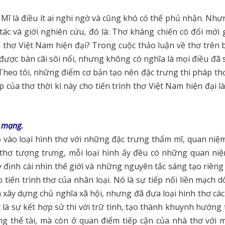
Mĩ là điều ít ai nghi ngờ và cũng khó có thể phủ nhận. Nhưn
tác và giới nghiên cứu, đó là: Thơ kháng chiến có đổi mới g
a thơ Việt Nam hiện đại? Trong cuộc thảo luận về thơ trên
ược bàn cãi sôi nổi, nhưng không có nghĩa là mọi điều đã 
. Theo tôi, những điểm cơ bản tạo nên đặc trưng thi pháp thơ
của thơ thời kì này cho tiến trình thơ Việt Nam hiện đại 
h mạng.
vào loại hình thơ với những đặc trưng thẩm mĩ, quan niệm
, thơ tượng trưng, mỗi loại hình ấy đều có những quan ni
định cái nhìn thế giới và những nguyên tắc sáng tạo riêng 
tiến trình thơ của nhân loại. Nó là sự tiếp nối liền mạch 
xây dựng chủ nghĩa xã hội, nhưng đã đưa loại hình thơ cá
là sự kết hợp sử thi với trữ tình, tạo thành khuynh hướng 
ung thể tài, mà còn ở quan điểm tiếp cận của nhà thơ với 