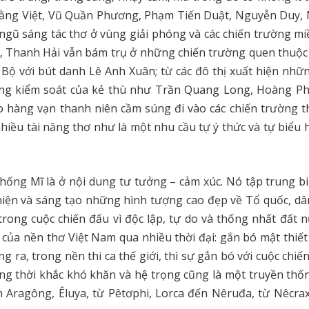
Bằng Việt, Vũ Quần Phương, Phạm Tiến Duật, Nguyễn Duy,
ũ sáng tác thơ ở vùng giải phóng và các chiến trường m
 Thanh Hải vẫn bám trụ ở những chiến trường quen thuộc 
Bộ với bút danh Lê Anh Xuân; từ các đô thị xuất hiện nhữ
 vùng kiểm soát của kẻ thù như Trần Quang Long, Hoàng P
 hàng vạn thanh niên cầm súng đi vào các chiến trường t
iều tài năng thơ như là một nhu cầu tự ý thức và tự biểu 
chống Mĩ là ở nội dung tư tưởng – cảm xúc. Nó tập trung b
 hiện và sáng tạo những hình tượng cao đẹp về Tổ quốc, dâ
ong cuộc chiến đấu vì độc lập, tự do và thống nhất đất n
 của nền thơ Việt Nam qua nhiều thời đại: gắn bó mật thiết
 ra, trong nền thi ca thế giới, thì sự gắn bó với cuộc chiế
g thời khắc khó khăn và hệ trọng cũng là một truyền thố
ến Aragông, Êluya, từ Pêtơphi, Lorca đến Nêruđa, từ Nêcr