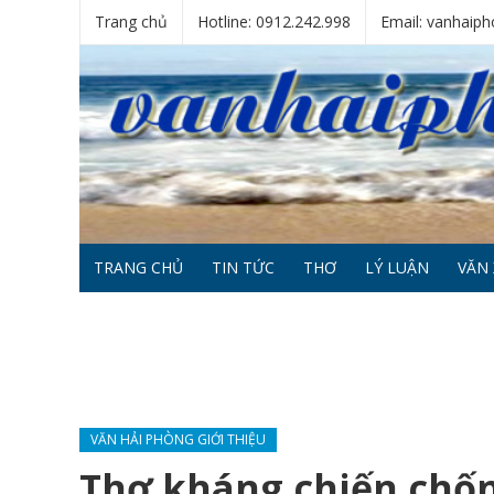
Trang chủ
Hotline: 0912.242.998
Email: vanhai
TRANG CHỦ
TIN TỨC
THƠ
LÝ LUẬN
VĂN 
VĂN HẢI PHÒNG GIỚI THIỆU
Thơ kháng chiến chốn