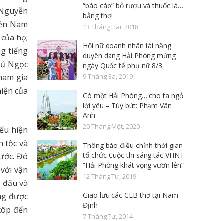
“báo cáo” bỏ rượu và thuốc lá…
 Nguyễn
bằng thơ!
iền Nam
13 Tháng Hai, 2018
của họ;
Hội nữ doanh nhân tài năng
ng tiếng
duyên dáng Hải Phòng mừng
hủ Ngọc
ngày Quốc tế phụ nữ 8/3
ham gia
9 Tháng Ba, 2019
hiện của
Có một Hải Phòng… cho ta ngỏ
lời yêu – Tùy bút: Phạm Vân
Anh
20 Tháng Một, 2020
iểu hiện
n tộc và
Thông báo điều chỉnh thời gian
tổ chức Cuộc thi sáng tác VHNT
ước. Đó
“Hải Phòng khát vọng vươn lên”
 với vận
12 Tháng Tư, 2019
n đấu và
Giao lưu các CLB thơ tại Nam
ng được
Định
axôp đến
7 Tháng Tư, 2014