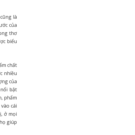
cũng là
ước của
rong thơ
ợc biểu
hẩm chất
ợc nhiều
ượng của
nổi bật
ận, phẩm
 vào cái
ị, ở mọi
 họ giúp