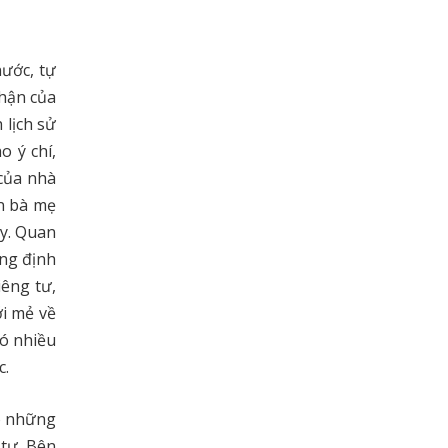
nước, tự
phận của
 lịch sử
o ý chí,
 của nhà
n bà mẹ
y. Quan
ũng định
iêng tư,
ới mẻ về
có nhiều
c.
có những
 tư. Bên