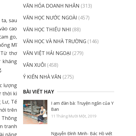
VĂN HÓA DOANH NHÂN
(313)
VĂN HỌC NƯỚC NGOÀI
(457)
ta, sau
 vào cao
VĂN HỌC THIẾU NHI
(88)
 cam go,
VĂN HỌC VÀ NHÀ TRƯỜNG
(146)
chống Mĩ
 Từ thơ
VĂN VIỆT HẢI NGOẠI
(279)
ơ kháng
VĂN XUÔI
(458)
.
Ý KIẾN NHÀ VĂN
(275)
ực lượng
BÀI VIẾT HAY
 thời kì
 Lư, Tế
I am đàn bà: Truyện ngắn của Y
Ban
mới trên
11 Tháng Mười Một, 2019
g Thông
ến tranh
Nguyễn Đình Minh- Bác Hồ viết
tài năng