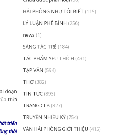
HẢI PHÒNG NHƯ TÔI BIẾT
(115)
LÝ LUẬN PHÊ BÌNH
(256)
news
(1)
SÁNG TÁC TRẺ
(184)
TÁC PHẨM YÊU THÍCH
(431)
TẠP VĂN
(594)
THƠ
(382)
ai đoạn
TIN TỨC
(893)
ủa thời
TRANG CLB
(827)
TRUYỆN NHIỀU KỲ
(754)
át triển
VĂN HẢI PHÒNG GIỚI THIỆU
(415)
ồng thời