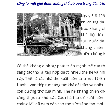
cũng là một giai đoạn không thể bỏ qua trong tiến trì
Ngày 5-8-196
khi chúng đã 
trào kháng ch
khốc liệt để 
cứu nước đã 
kháng chiến 
chiến chống M
Có thể khẳng định sự phát triển mạnh mẽ của thơ
sáng tác thơ lại tập hợp được nhiều thế hệ và n
này. Thế hệ các nhà thơ xuất hiện từ trước 1945
Hanh… vẫn tiếp tục sáng tác khá dồi dào và nhiề
con đường thơ của mình. Thế hệ kháng chiến c
cũng thực sự khởi sắc. Các nhà thơ trẻ xuất hiện
chống Mĩ, đã đem đến cho thơ sức sáng tạo mới, 