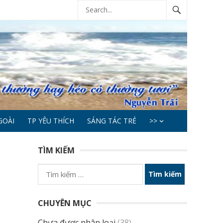
GOÀI
TP YÊU THÍCH
SÁNG TÁC TRẺ
>>
TÌM KIẾM
Tìm
kiếm
cho:
CHUYÊN MỤC
Chưa được phân loại
(38)