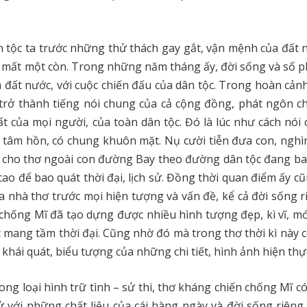
n tộc ta trước những thử thách gay gắt, vận mệnh của đất 
t mất một còn. Trong những năm tháng ấy, đời sống và số 
 đất nước, với cuộc chiến đấu của dân tộc. Trong hoàn cảnh
trở thành tiếng nói chung của cả cộng đồng, phát ngôn ch
t của mọi người, của toàn dân tộc. Đó là lúc như cách nói
tâm hồn, có chung khuôn mặt. Nụ cười tiễn đưa con, nghì
 cho thơ ngoài con đường Bay theo đường dân tộc đang ba
ao để bao quát thời đại, lịch sử. Đồng thời quan điểm ấy c
 nhà thơ trước mọi hiện tượng và vấn đề, kể cả đời sống r
chống Mĩ đã tạo dựng được nhiều hình tượng đẹp, kì vĩ, m
c mang tầm thời đại. Cũng nhờ đó mà trong thơ thời kì này 
khái quát, biểu tượng của những chi tiết, hình ảnh hiện thự
trong loại hình trữ tình – sử thi, thơ kháng chiến chống Mĩ 
 sử với những chất liệu của cái hàng ngày và đời sống riêng