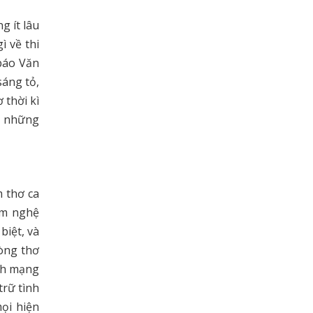
g ít lâu
ì về thi
 báo Văn
sáng tỏ,
 thời kì
là những
 thơ ca
ệm nghệ
biệt, và
dòng thơ
ch mạng
trữ tình
mọi hiện