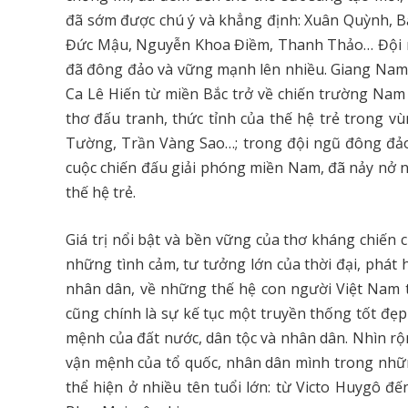
đã sớm được chú ý và khẳng định: Xuân Quỳnh, 
Đức Mậu, Nguyễn Khoa Điềm, Thanh Thảo… Đội ng
đã đông đảo và vững mạnh lên nhiều. Giang Nam,
Ca Lê Hiến từ miền Bắc trở về chiến trường Nam 
thơ đấu tranh, thức tỉnh của thế hệ trẻ trong
Tường, Trần Vàng Sao…; trong đội ngũ đông đảo
cuộc chiến đấu giải phóng miền Nam, đã nảy nở nh
thế hệ trẻ.
Giá trị nổi bật và bền vững của thơ kháng chiến 
những tình cảm, tư tưởng lớn của thời đại, phát
nhân dân, về những thế hệ con người Việt Nam tr
cũng chính là sự kế tục một truyền thống tốt đẹp
mệnh của đất nước, dân tộc và nhân dân. Nhìn rộng
vận mệnh của tổ quốc, nhân dân mình trong nhữn
thể hiện ở nhiều tên tuổi lớn: từ Victo Huygô đ