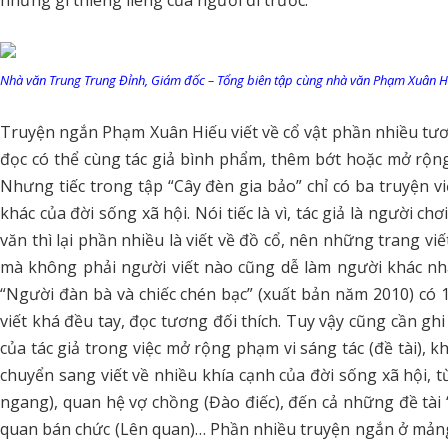
những gì thiêng liêng của người đi trước.
Nhà văn Trung Trung Đỉnh, Giám đốc – Tổng biên tập cùng nhà văn Phạm Xuân Hiếu
Truyện ngắn Phạm Xuân Hiếu viết về cổ vật phần nhiều tươn
đọc có thể cùng tác giả bình phẩm, thêm bớt hoặc mở rộn
Nhưng tiếc trong tập “Cây đèn gia bảo” chỉ có ba truyện viết
khác của đời sống xã hội. Nói tiếc là vì, tác giả là người c
văn thì lại phần nhiều là viết về đồ cổ, nên những trang v
mà không phải người viết nào cũng dễ làm người khác nhậ
“Người đàn bà và chiếc chén bạc” (xuất bản năm 2010) có 18
viết khá đều tay, đọc tương đối thích. Tuy vậy cũng cần g
của tác giả trong việc mở rộng phạm vi sáng tác (đề tài),
chuyển sang viết về nhiều khía cạnh của đời sống xã hội, từ
ngang), quan hệ vợ chồng (Đào điếc), đến cả những đề t
quan bán chức (Lên quan)… Phần nhiều truyện ngắn ở mản