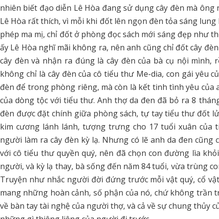
nhiên biết đạo diễn Lê Hòa đang sử dụng cây đèn mà ông 
Lê Hòa rất thích, vì mỗi khi đốt lên ngọn đèn tỏa sáng lun
phép ma mị, chỉ đốt ở phòng đọc sách mới sáng đẹp như thế
ấy Lê Hòa nghĩ mãi không ra, nên anh cũng chỉ đốt cây đ
cây đèn và nhận ra đúng là cây đèn của bà cụ nội mình, r
không chỉ là cây đèn của cô tiểu thư Me-dia, con gái yêu 
đèn để trong phòng riêng, mà còn là kết tinh tình yêu củ
của dòng tộc với tiểu thư. Anh thợ da đen đã bỏ ra 8 thán
đèn được đặt chính giữa phòng sách, tự tay tiểu thư đốt lử
kim cương lánh lánh, tượng trưng cho 17 tuổi xuân của t
người làm ra cây đèn kỳ lạ. Nhưng có lẽ anh da đen cũn
với cô tiểu thư quyền quý, nên đã chọn con đường lìa khỏi 
người, và kỳ lạ thay, bà sống đến năm 84 tuổi, vừa trùng co
Truyện như nhắc người đời đứng trước mỗi vật quý, cổ vật,
mang những hoàn cảnh, số phận của nó, chứ không trần trụ
về bàn tay tài nghệ của người thợ, và cả về sự chung thủy củ