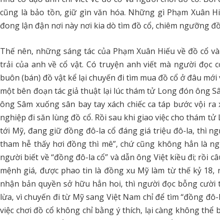
cũng là bảo tồn, giữ gìn văn hóa. Những gì Phạm Xuân Hi
đong lận đận nơi này nơi kia dò tìm đồ cổ, chiêm ngưỡng đồ 
Thế nên, những sáng tác của Phạm Xuân Hiếu về đồ cổ và ng
trải của anh về cổ vật. Có truyện anh viết mà người đọ
buôn (bán) đồ vật kể lại chuyến đi tìm mua đồ cổ ở đâu mới
một bên đoạn tác giả thuật lại lúc thám tử Long đón ông S
ông Sâm xuống sân bay tay xách chiếc ca táp bước vội r
nghiệp đi săn lùng đồ cổ. Rồi sau khi giao việc cho thám tử
tới Mỹ, đang giữ đồng đô-la cổ đáng giá triệu đô-la, thì n
tham hễ thấy hơi đồng thì mê”, chứ cũng không hẳn là ng
người biết về “đồng đô-la cổ” và dẫn ông Việt kiều đi; rồi
mệnh giá, được phao tin là đồng xu Mỹ làm từ thế kỷ 18
nhận bản quyền sở hữu hẳn hoi, thì người đọc bỗng cười
lừa, vì chuyến đi từ Mỹ sang Việt Nam chỉ để tìm “đồng đô-l
việc chơi đồ cổ không chỉ bằng ý thích, lại càng không thể b