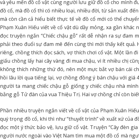
và yêu mến đồ cổ vật cùng người lưu giữ đồ cổ cho mình đư
đồ cổ, mà đồ cổ thì có nhiều loại, nhiều đời, từ sản xuất đế
mà còn cần cả hiểu biết thực tế về đồ cổ mới có thể chuyển
Phạm Xuân Hiếu viết về cổ vật dù dầy mỏng, xa gần khác 
đọc truyện ngắn “Chiếc chậu gỗ” rất dễ nhận ra sự đam m
phải theo đuổi sự đam mê đến cùng thì mới thấy kết quả. H
riêng, chồng thích đọc sách, vợ thích chơi cổ vật. Một lần 
giấu chồng lấy hai cây vàng đi mua chậu, vì ít nhiều chị c
không thích những thứ đó, nên một mực bắt vợ bán cái ch
hồi lâu lời qua tiếng lại, vợ chồng đồng ý bán chậu với giá
người ta mang chiếc chậu gỗ giống y chiếc chậu nhà mình m
bằng gỗ Tử đàn của vua Thiệu Trị. Hai vợ chồng chỉ còn biết
Phần nhiều truyện ngắn viết về cổ vật của Phạm Xuân Hiếu 
quý trọng đồ cổ, khi thì như “thuyết trình” về xuất xứ của
đọc một ý thức bảo vệ, lưu giữ cổ vật. Truyện “Cây đèn gia
người nước ngoài vào Việt Nam tìm mua một đồ cổ mà người 