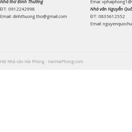
Nhà thơ Đinh Thường
Emai: vphaiphong1@
ĐT: 0912242998
Nhà văn Nguyễn Qu
Email: dinhthuong.tho@gmail.com
ĐT: 0835612552
Email: nguyenquoch
Hội Nhà văn Hải Phòng - VanHaiPhong.com