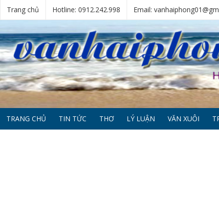
Trang chủ
Hotline: 0912.242.998
Email: vanhaiphong01@gm
TRANG CHỦ
TIN TỨC
THƠ
LÝ LUẬN
VĂN XUÔI
T