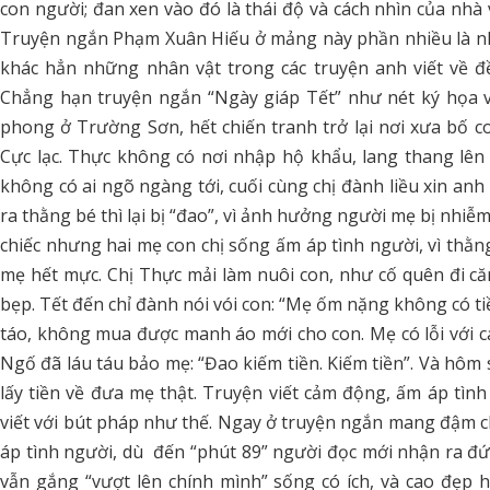
con người; đan xen vào đó là thái độ và cách nhìn của nhà
Truyện ngắn Phạm Xuân Hiếu ở mảng này phần nhiều là nh
khác hẳn những nhân vật trong các truyện anh viết về đề 
Chẳng hạn truyện ngắn “Ngày giáp Tết” như nét ký họa v
phong ở Trường Sơn, hết chiến tranh trở lại nơi xưa bố c
Cực lạc. Thực không có nơi nhập hộ khẩu, lang thang lên
không có ai ngõ ngàng tới, cuối cùng chị đành liều xin anh
ra thằng bé thì lại bị “đao”, vì ảnh hưởng người mẹ bị nhi
chiếc nhưng hai mẹ con chị sống ấm áp tình người, vì thằn
mẹ hết mực. Chị Thực mải làm nuôi con, như cố quên đi 
bẹp. Tết đến chỉ đành nói vói con: “Mẹ ốm nặng không có t
táo, không mua được manh áo mới cho con. Mẹ có lỗi với cá
Ngố đã láu táu bảo mẹ: “Đao kiếm tiền. Kiếm tiền”. Và hôm 
lấy tiền về đưa mẹ thật. Truyện viết cảm động, ấm áp tì
viết với bút pháp như thế. Ngay ở truyện ngắn mang đậm c
áp tình người, dù đến “phút 89” người đọc mới nhận ra đứa
vẫn gắng “vượt lên chính mình” sống có ích, và cao đẹp