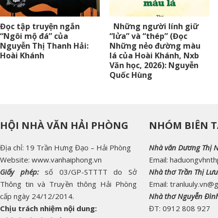
Đọc tập truyện ngắn
Những người lính giữ
“Ngôi mộ đá” của
“lửa” và “thép” (Đọc
Nguyễn Thị Thanh Hải:
Những nẻo đường màu
Hoài Khánh
lá của Hoài Khánh, Nxb
Văn học, 2026): Nguyễn
Quốc Hùng
HỘI NHÀ VĂN HẢI PHÒNG
NHÓM BIÊN T
Địa chỉ: 19 Trần Hưng Đạo – Hải Phòng
Nhà văn Dương Thị 
Website: www.vanhaiphong.vn
Email: haduongvhnt
Giấy phép:
số 03/GP-STTTT do Sở
Nhà thơ Trần Thị Lưu
Thông tin và Truyền thông Hải Phòng
Email: tranluuly.vn@
cấp ngày 24/12/2014.
Nhà thơ Nguyễn Đìn
Chịu trách nhiệm nội dung:
ĐT: 0912 808 927