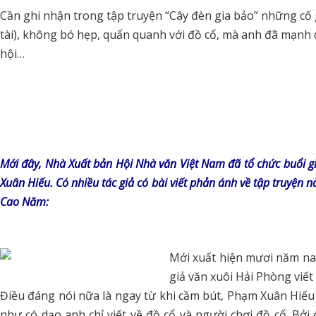
Cần ghi nhận trong tập truyện “Cây đèn gia bảo” những cố 
tài), không bó hẹp, quẩn quanh với đồ cổ, mà anh đã mạnh 
hội…
Mới đây, Nhà Xuất bản Hội Nhà văn Việt Nam đã tổ chức buổi gi
Xuân Hiếu. Có nhiều tác giả có bài viết phản ánh về tập truyện n
Cao Năm:
Mới xuất hiện mươi năm na
giả văn xuôi Hải Phòng viết
Điều đáng nói nữa là ngay từ khi cầm bút, Phạm Xuân Hiếu 
như có dạo anh chỉ viết về đồ cổ và người chơi đồ cổ. Bởi