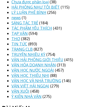
Chưa được phân loại
(38)
HẢI PHÒNG NHƯ TÔI BIẾT
(115)
LÝ LUẬN PHÊ BÌNH
(256)
news
(1)
SÁNG TÁC TRẺ
(184)
TÁC PHẨM YÊU THÍCH
(431)
TẠP VĂN
(594)
THƠ
(382)
TIN TỨC
(893)
TRANG CLB
(827)
TRUYỆN NHIỀU KỲ
(754)
VĂN HẢI PHÒNG GIỚI THIỆU
(415)
VĂN HÓA DOANH NHÂN
(313)
VĂN HỌC NƯỚC NGOÀI
(457)
VĂN HỌC THIẾU NHI
(88)
VĂN HỌC VÀ NHÀ TRƯỜNG
(146)
VĂN VIỆT HẢI NGOẠI
(279)
VĂN XUÔI
(458)
Ý KIẾN NHÀ VĂN
(275)