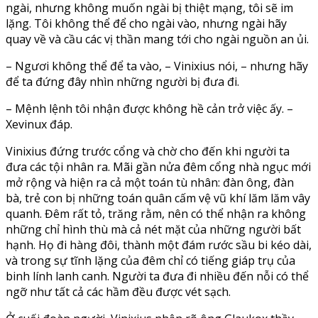
ngài, nhưng không muốn ngài bị thiệt mạng, tôi sẽ im
lặng. Tôi không thể để cho ngài vào, nhưng ngài hãy
quay về và cầu các vị thần mang tới cho ngài nguồn an ủi.
– Ngươi không thể để ta vào, – Vinixius nói, – nhưng hãy
để ta đứng đây nhìn những người bị đưa đi.
– Mệnh lệnh tôi nhận được không hề cản trở việc ấy. –
Xevinux đáp.
Vinixius đứng trước cổng và chờ cho đến khi người ta
đưa các tội nhân ra. Mãi gần nửa đêm cổng nhà ngục mới
mở rộng và hiện ra cả một toán tù nhân: đàn ông, đàn
bà, trẻ con bị những toán quân cấm vệ vũ khí lăm lăm vây
quanh. Đêm rất tỏ, trăng rằm, nên có thể nhận ra không
những chỉ hình thù mà cả nét mặt của những người bất
hạnh. Họ đi hàng đôi, thành một đám rước sầu bi kéo dài,
và trong sự tĩnh lặng của đêm chỉ có tiếng giáp trụ của
binh lính lanh canh. Người ta đưa đi nhiều đến nỗi có thể
ngỡ như tất cả các hầm đều được vét sạch.