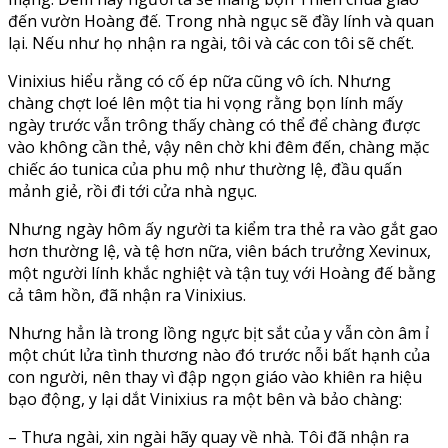
đến vườn Hoàng đế. Trong nhà ngục sẽ đầy lính và quan
lại. Nếu như họ nhận ra ngài, tôi và các con tôi sẽ chết.
Vinixius hiểu rằng có cố ép nữa cũng vô ích. Nhưng
chàng chợt loé lên một tia hi vọng rằng bọn lính mấy
ngày trước vẫn trông thấy chàng có thể để chàng được
vào không cần thẻ, vậy nên chờ khi đêm đến, chàng mặc
chiếc áo tunica của phu mộ như thường lệ, đầu quấn
mảnh giẻ, rồi đi tới cửa nhà ngục.
Nhưng ngày hôm ấy người ta kiểm tra thẻ ra vào gắt gao
hơn thường lệ, và tệ hơn nữa, viên bách trưởng Xevinux,
một người lính khắc nghiệt và tận tuỵ với Hoàng đế bằng
cả tâm hồn, đã nhận ra Vinixius.
Nhưng hẳn là trong lồng ngực bịt sắt của y vẫn còn âm ỉ
một chút lửa tình thương nào đó trước nỗi bất hạnh của
con người, nên thay vì đập ngọn giáo vào khiên ra hiệu
bạo động, y lại dắt Vinixius ra một bên và bảo chàng:
– Thưa ngài, xin ngài hãy quay về nhà. Tôi đã nhận ra