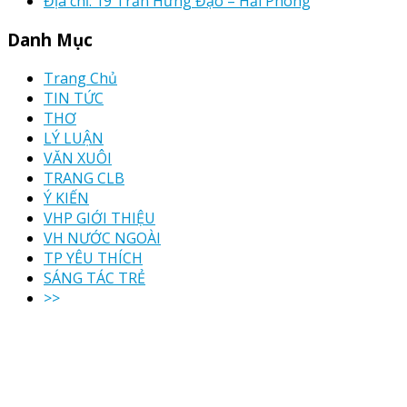
Địa chỉ: 19 Trần Hưng Đạo – Hải Phòng
Danh Mục
Trang Chủ
TIN TỨC
THƠ
LÝ LUẬN
VĂN XUÔI
TRANG CLB
Ý KIẾN
VHP GIỚI THIỆU
VH NƯỚC NGOÀI
TP YÊU THÍCH
SÁNG TÁC TRẺ
>>