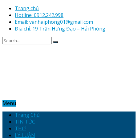
Trang chủ
Hotline: 0912.242.998
Email: vanhaiphong01@gmail.com
Địa chỉ: 19 Trần Hưng Đạo – Hải Phòng
Menu
Trang Chủ
TIN TỨC
THƠ
LÝ LUẬN