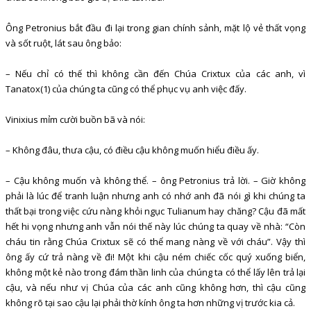
Ông Petronius bắt đầu đi lại trong gian chính sảnh, mặt lộ vẻ thất vọng
và sốt ruột, lát sau ông bảo:
– Nếu chỉ có thế thì không cần đến Chúa Crixtux của các anh, vì
Tanatox(1) của chúng ta cũng có thể phục vụ anh việc đấy.
Vinixius mỉm cười buồn bã và nói:
– Không đâu, thưa cậu, có điều cậu không muốn hiểu điều ấy.
– Cậu không muốn và không thể. – ông Petronius trả lời. – Giờ không
phải là lúc để tranh luận nhưng anh có nhớ anh đã nói gì khi chúng ta
thất bại trong việc cứu nàng khỏi ngục Tulianum hay chăng? Cậu đã mất
hết hi vọng nhưng anh vẫn nói thế này lúc chúng ta quay về nhà: “Còn
cháu tin rằng Chúa Crixtux sẽ có thể mang nàng về với cháu”. Vậy thì
ông ấy cứ trả nàng về đi! Một khi cậu ném chiếc cốc quý xuống biển,
không một kẻ nào trong đám thần linh của chúng ta có thể lấy lên trả lại
cậu, và nếu như vị Chúa của các anh cũng không hơn, thì cậu cũng
không rõ tại sao cậu lại phải thờ kính ông ta hơn những vị trước kia cả.