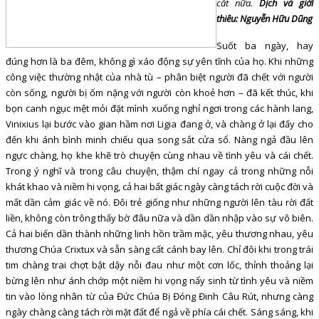
cắt nữa.
Dịch và giới
thiêu: Nguyễn Hữu Dũng
Suốt ba ngày, hay
đúng hơn là ba đêm, không gì xáo động sự yên tĩnh của họ. Khi những
công việc thường nhật của nhà tù – phân biệt người đã chết với người
còn sống, người bị ốm nặng với người còn khoẻ hơn – đã kết thúc, khi
bọn canh ngục mệt mỏi đặt mình xuống nghỉ ngơi trong các hành lang,
Vinixius lại bước vào gian hầm nơi Ligia đang ở, và chàng ở lại đấy cho
đến khi ánh bình minh chiếu qua song sắt cửa sổ. Nàng ngả đầu lên
ngực chàng, họ khe khẽ trò chuyện cùng nhau về tình yêu và cái chết.
Trong ý nghĩ và trong câu chuyện, thậm chí ngay cả trong những nỗi
khát khao và niềm hi vọng, cả hai bất giác ngày càng tách rời cuộc đời và
mất dần cảm giác về nó. Đôi trẻ giống như những người lên tàu rời đất
liền, không còn trông thấy bờ đâu nữa và dần dần nhập vào sự vô biên.
Cả hai biến dần thành những linh hồn trầm mặc, yêu thương nhau, yêu
thương Chúa Crixtux và sẵn sàng cất cánh bay lên. Chỉ đôi khi trong trái
tim chàng trai chợt bật dậy nỗi đau như một cơn lốc, thỉnh thoảng lại
bừng lên như ánh chớp một niềm hi vọng nẩy sinh từ tình yêu và niềm
tin vào lòng nhân từ của Đức Chúa Bị Đóng Đinh Câu Rút, nhưng càng
ngày chàng càng tách rời mặt đất để ngả về phía cái chết. Sáng sáng, khi