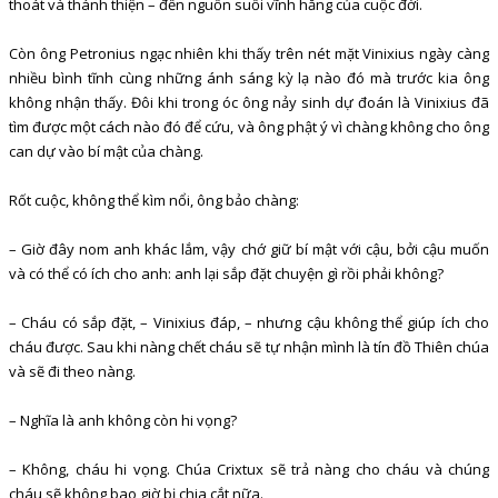
thoát và thánh thiện – đến nguồn suối vĩnh hằng của cuộc đời.
Còn ông Petronius ngạc nhiên khi thấy trên nét mặt Vinixius ngày càng
nhiều bình tĩnh cùng những ánh sáng kỳ lạ nào đó mà trước kia ông
không nhận thấy. Đôi khi trong óc ông nảy sinh dự đoán là Vinixius đã
tìm được một cách nào đó để cứu, và ông phật ý vì chàng không cho ông
can dự vào bí mật của chàng.
Rốt cuộc, không thể kìm nổi, ông bảo chàng:
– Giờ đây nom anh khác lắm, vậy chớ giữ bí mật với cậu, bởi cậu muốn
và có thể có ích cho anh: anh lại sắp đặt chuyện gì rồi phải không?
– Cháu có sắp đặt, – Vinixius đáp, – nhưng cậu không thể giúp ích cho
cháu được. Sau khi nàng chết cháu sẽ tự nhận mình là tín đồ Thiên chúa
và sẽ đi theo nàng.
– Nghĩa là anh không còn hi vọng?
– Không, cháu hi vọng. Chúa Crixtux sẽ trả nàng cho cháu và chúng
cháu sẽ không bao giờ bị chia cắt nữa.