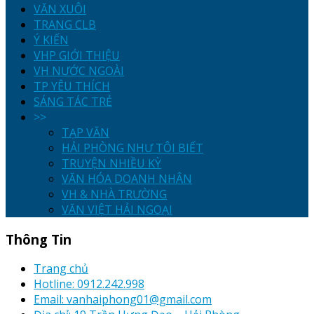
VĂN XUÔI
TRANG CLB
Ý KIẾN
VHP GIỚI THIỆU
VH NƯỚC NGOÀI
TP YÊU THÍCH
SÁNG TÁC TRẺ
>>
TẠP VĂN
HẢI PHÒNG NHƯ TÔI BIẾT
TRUYỆN NHIỀU KỲ
VĂN HÓA DOANH NHÂN
VH & NHÀ TRƯỜNG
VĂN VIỆT HẢI NGOẠI
Thông Tin
Trang chủ
Hotline: 0912.242.998
Email: vanhaiphong01@gmail.com