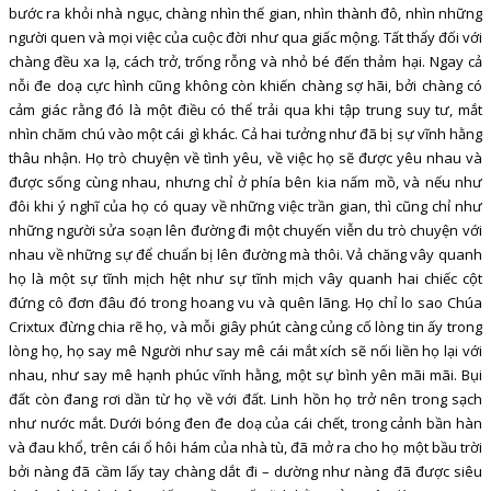
bước ra khỏi nhà ngục, chàng nhìn thế gian, nhìn thành đô, nhìn những
người quen và mọi việc của cuộc đời như qua giấc mộng. Tất thẩy đối với
chàng đều xa lạ, cách trở, trống rỗng và nhỏ bé đến thảm hại. Ngay cả
nỗi đe doạ cực hình cũng không còn khiến chàng sợ hãi, bởi chàng có
cảm giác rằng đó là một điều có thể trải qua khi tập trung suy tư, mắt
nhìn chăm chú vào một cái gì khác. Cả hai tưởng như đã bị sự vĩnh hằng
thâu nhận. Họ trò chuyện về tình yêu, về việc họ sẽ được yêu nhau và
được sống cùng nhau, nhưng chỉ ở phía bên kia nấm mồ, và nếu như
đôi khi ý nghĩ của họ có quay về những việc trần gian, thì cũng chỉ như
những người sửa soạn lên đường đi một chuyến viễn du trò chuyện với
nhau về những sự để chuẩn bị lên đường mà thôi. Vả chăng vây quanh
họ là một sự tĩnh mịch hệt như sự tĩnh mịch vây quanh hai chiếc cột
đứng cô đơn đâu đó trong hoang vu và quên lãng. Họ chỉ lo sao Chúa
Crixtux đừng chia rẽ họ, và mỗi giây phút càng củng cố lòng tin ấy trong
lòng họ, họ say mê Người như say mê cái mắt xích sẽ nối liền họ lại với
nhau, như say mê hạnh phúc vĩnh hằng, một sự bình yên mãi mãi. Bụi
đất còn đang rơi dần từ họ về với đất. Linh hồn họ trở nên trong sạch
như nước mắt. Dưới bóng đen đe doạ của cái chết, trong cảnh bần hàn
và đau khổ, trên cái ổ hôi hám của nhà tù, đã mở ra cho họ một bầu trời
bởi nàng đã cầm lấy tay chàng dắt đi – dường như nàng đã được siêu