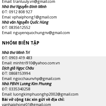
Email: tranluuly.vn@gmail.com
Nhà thơ Nguyễn Đình Minh
ĐT: 0912 808 927
Emai: vphaiphong1@gmail.com
Nhà văn Nguyễn Quốc Hùng
ĐT: 0835612552
Email: nguyenquochungnv@gmail.com
NHÓM BIÊN TẬP
Nhà thơ Minh Trí
ĐT: 0903 419 483
Email: minhtri910@yahoo.com.vn
Dịch giả Ngọc Châu
ĐT: 0868153994
Email: ngocchaunvhp@gmail.com
Nhà PBVH Lương Kim Phương
ĐT: 0335340258
Email: luongkimphuonghp2002@gmail.com
Bài vở cộng tác xin gửi về địa chỉ:
vanhaiphong01@gmail.com