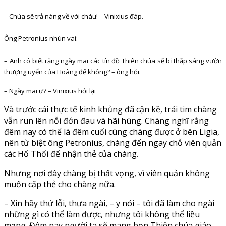
– Chúa sẽ trả nàng về với cháu! – Vinixius đáp.
Ông Petronius nhún vai:
– Anh có biết rằng ngày mai các tín đồ Thiên chúa sẽ bị thắp sáng vườn
thượng uyển của Hoàng đế không? – ông hỏi.
– Ngày mai ư? – Vinixius hỏi lại
Và trước cái thực tế kinh khủng đã cận kề, trái tim chàng
vẫn run lên nỗi đớn đau và hãi hùng. Chàng nghĩ rằng
đêm nay có thể là đêm cuối cùng chàng được ở bên Ligia,
nên từ biệt ông Petronius, chàng đến ngay chỗ viên quản
các Hố Thối để nhận thẻ của chàng.
Nhưng nơi đây chàng bị thất vọng, vì viên quản không
muốn cấp thẻ cho chàng nữa.
– Xin hãy thứ lỗi, thưa ngài, – y nói – tôi đã làm cho ngài
những gì có thể làm được, nhưng tôi không thể liều
mạng. Đêm nay người ta sẽ mang bọn Thiên chúa giáo