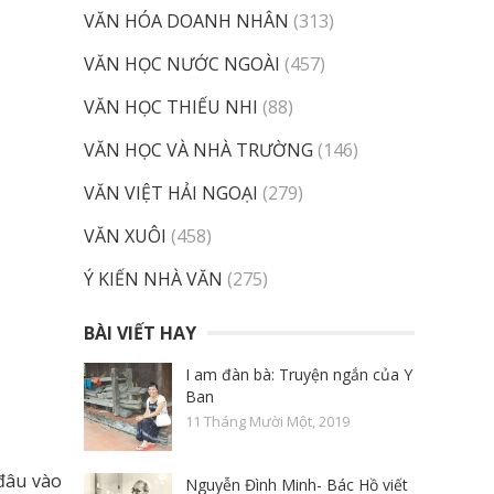
VĂN HÓA DOANH NHÂN
(313)
VĂN HỌC NƯỚC NGOÀI
(457)
VĂN HỌC THIẾU NHI
(88)
VĂN HỌC VÀ NHÀ TRƯỜNG
(146)
VĂN VIỆT HẢI NGOẠI
(279)
VĂN XUÔI
(458)
Ý KIẾN NHÀ VĂN
(275)
BÀI VIẾT HAY
I am đàn bà: Truyện ngắn của Y
Ban
11 Tháng Mười Một, 2019
đâu vào
Nguyễn Đình Minh- Bác Hồ viết