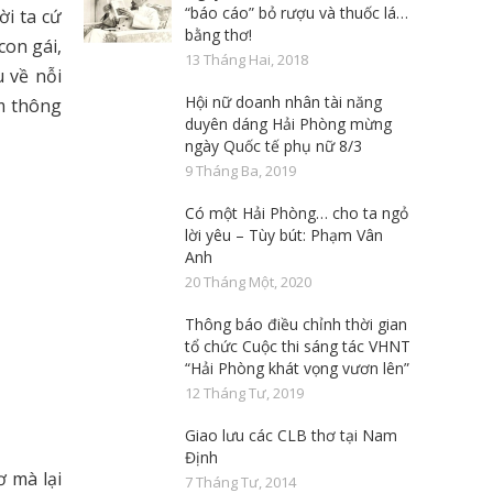
“báo cáo” bỏ rượu và thuốc lá…
i ta cứ
bằng thơ!
con gái,
13 Tháng Hai, 2018
 về nỗi
Hội nữ doanh nhân tài năng
ảm thông
duyên dáng Hải Phòng mừng
ngày Quốc tế phụ nữ 8/3
9 Tháng Ba, 2019
Có một Hải Phòng… cho ta ngỏ
lời yêu – Tùy bút: Phạm Vân
Anh
20 Tháng Một, 2020
Thông báo điều chỉnh thời gian
tổ chức Cuộc thi sáng tác VHNT
“Hải Phòng khát vọng vươn lên”
12 Tháng Tư, 2019
Giao lưu các CLB thơ tại Nam
Định
 mà lại
7 Tháng Tư, 2014