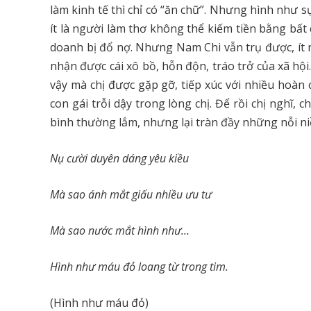
làm kinh tế thì chỉ có “ăn chữ”. Nhưng hình như s
ít là người làm thơ không thể kiếm tiền bằng bất 
doanh bị đổ nợ. Nhưng Nam Chi vẫn trụ được, ít n
nhận được cái xô bồ, hỗn độn, tráo trở của xã hội
vậy mà chị được gặp gỡ, tiếp xúc với nhiều hoàn c
con gái trỗi dậy trong lòng chị. Để rồi chị nghĩ,
bình thường lắm, nhưng lại tràn đầy những nỗi ni
Nụ cười duyên dáng yêu kiều
Mà sao ánh mắt giấu nhiều ưu tư
Mà sao nước mắt hình như…
Hình như máu đỏ loang từ trong tim.
(Hình như máu đỏ)