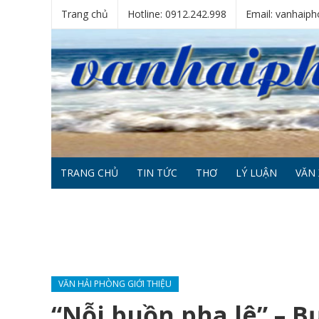
Trang chủ
Hotline: 0912.242.998
Email: vanhai
TRANG CHỦ
TIN TỨC
THƠ
LÝ LUẬN
VĂN 
VĂN HẢI PHÒNG GIỚI THIỆU
“Nỗi buồn pha lê” – B