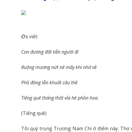
C
hị viết:
Con đường đất tiễn người đi
Ruộng mương nứt nẻ mấy khi nhớ về
Phố đông lẫn khuất câu thề
Tiếng quê thảng thốt vỉa hè phồn hoa.
(Tiếng quê)
Tôi quý trọng Trương Nam Chi ở điểm này: Thơ c