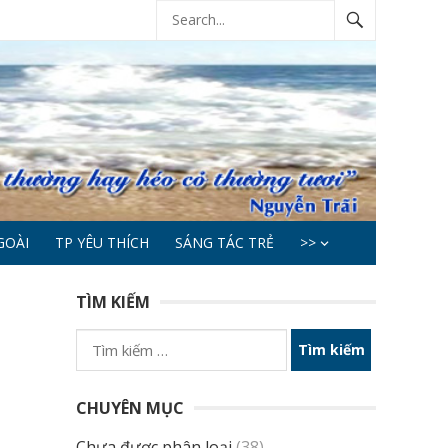
GOÀI
TP YÊU THÍCH
SÁNG TÁC TRẺ
>>
TÌM KIẾM
Tìm
kiếm
cho:
CHUYÊN MỤC
Chưa được phân loại
(38)