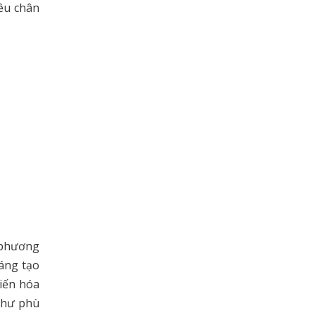
yêu chân
à phương
sáng tạo
biến hóa
 như phù