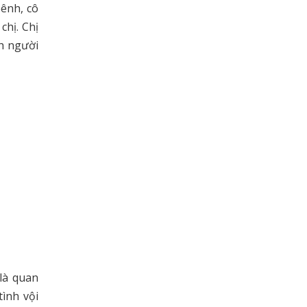
ênh, cô
chị. Chị
nh người
là quan
tình vội