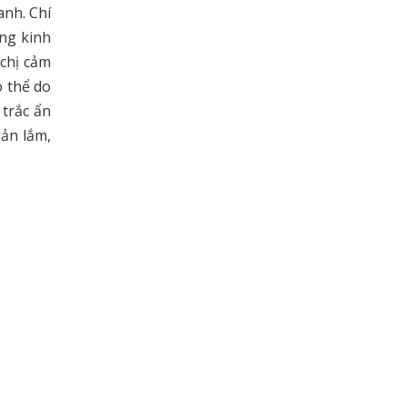
anh. Chí
ang kinh
 chị cảm
ó thể do
 trắc ẩn
iản lắm,