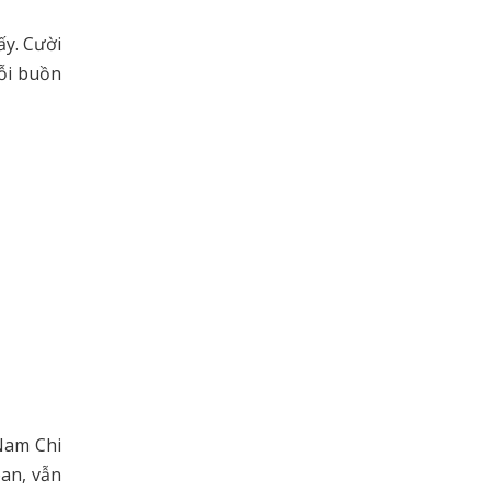
ấy. Cười
nỗi buồn
 Nam Chi
oan, vẫn