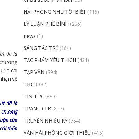
HẢI PHÒNG NHƯ TÔI BIẾT
(115)
LÝ LUẬN PHÊ BÌNH
(256)
news
(1)
SÁNG TÁC TRẺ
(184)
dứt đã là
TÁC PHẨM YÊU THÍCH
(431)
n chương
u đó cái
TẠP VĂN
(594)
 nhận về
THƠ
(382)
TIN TỨC
(893)
ứt đã là
TRANG CLB
(827)
n chương
luận của
TRUYỆN NHIỀU KỲ
(754)
cái thốn
VĂN HẢI PHÒNG GIỚI THIỆU
(415)