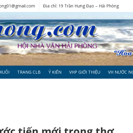
phong01@gmail.com
Địa chỉ: 19 Trần Hưng Đạo – Hải Phòng
XUÔI
TRANG CLB
Ý KIẾN
VHP GIỚI THIỆU
VH NƯỚC N
ước tiến mới trong thơ