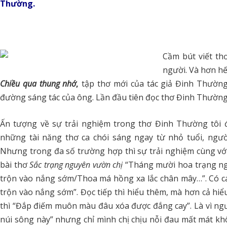
Thường.
Cầm bút viết thơ
người. Và hơn hế
Chiều qua thung nhớ
,
tập thơ mới của tác giả Đinh Thường
đường sáng tác của ông. Lần đầu tiên đọc thơ Đinh Thường 
Ấn tượng về sự trải nghiệm trong thơ Đinh Thường tôi đ
những tài năng thơ ca chói sáng ngay từ nhỏ tuổi, ngườ
Nhưng trong đa số trường hợp thì sự trải nghiệm cùng với 
bài thơ
Sắc trạng nguyên vườn chị
“Tháng mười hoa trạng ng
trộn vào nắng sớm/Thoa má hồng xa lắc chân mây…”. Có cá
trộn vào nắng sớm”. Đọc tiếp thì hiểu thêm, mà hơn cả hiểu
thì “Đắp điếm muôn màu đâu xóa được đắng cay”. Là vì ng
núi sông này” nhưng chỉ mình chị chịu nỗi đau mất mát kh