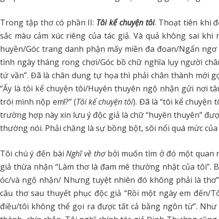
Trong tập thơ có phần II:
Tôi kể chuyện tôi
. Thoạt tiên khi
sắc màu cảm xúc riêng của tác giả. Và quả không sai khi
huyền/Góc trang danh phận mấy miền đa đoan/Ngẩn ngơ n
tình ngày tháng rong chơi/Góc bồ chữ nghĩa lụy người ch
tứ vần”. Đã là chân dung tự họa thì phải chân thành mới gợi
“Ấy là tôi kể chuyện tôi/Huyên thuyên ngộ nhận gửi nơi t
trói mình nộp em!?” (
Tôi kể chuyện tôi
). Đã là “tôi kể chuyện
trường hợp này xin lưu ý độc giả là chữ “huyên thuyên” đ
thường nói. Phải chăng là sự bồng bột, sôi nổi quá mức của
Tôi chú ý đến bài
Nghĩ về thơ
bởi muốn tìm ở đó một quan ni
giả thừa nhận “Làm thơ là đam mê thường nhật của tôi”. 
óc/và ngộ nhận/ Nhưng tuyệt nhiên đó không phải là thơ”. 
câu thơ sau thuyết phục độc giả “Rồi một ngày em đến/Tô
điều/tôi không thể gọi ra được tất cả bằng ngôn từ”. Như c