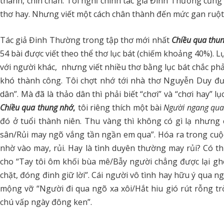
thành, chín chắn. Tôi nghĩ chính tác giả Đinh Thường cũng 
thơ hay. Nhưng viết một cách chân thành đến mức gan ruột
Tác giả Đinh Thường trong tập thơ mới nhất
Chiều qua thu
54 bài được viết theo thể thơ lục bát (chiếm khoảng 40%). 
với người khác, nhưng viết nhiều thơ bằng lục bát chắc phải
khó thành công. Tôi chợt nhớ tới nhà thơ Nguyễn Duy đư
dân”. Mà đã là thảo dân thì phải biết “chơi” và “chơi hay” 
Chiều qua thung nhớ
,
tôi riêng thích một bài
Người ngang qua
đó ở tuổi thành niên. Thu vàng thì không có gì lạ nhưng
sân/Rủi may ngõ vắng tần ngần em qua”. Hóa ra trong cuộc đ
nhờ vào may, rủi. Hay là tình duyên thường may rủi? Có th
cho “Tay tôi ôm khối bùa mê/Bẫy người chẳng được lại gh
chặt, đóng đinh giữ lời”. Cái người vô tình hay hữu ý qua ng
mộng vỡ “Người đi qua ngõ xa xôi/Hắt hiu gió rút rỗng 
chú vấp ngày đông ken”.