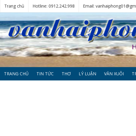
Trang chủ
Hotline: 0912.242.998
Email: vanhaiphong01@gm
TRANG CHỦ
TIN TỨC
THƠ
LÝ LUẬN
VĂN XUÔI
T