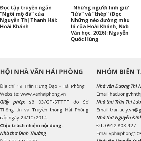
Đọc tập truyện ngắn
Những người lính giữ
“Ngôi mộ đá” của
“lửa” và “thép” (Đọc
Nguyễn Thị Thanh Hải:
Những nẻo đường màu
Hoài Khánh
lá của Hoài Khánh, Nxb
Văn học, 2026): Nguyễn
Quốc Hùng
HỘI NHÀ VĂN HẢI PHÒNG
NHÓM BIÊN T
Địa chỉ: 19 Trần Hưng Đạo – Hải Phòng
Nhà văn Dương Thị 
Website: www.vanhaiphong.vn
Email: haduongvhnt
Giấy phép:
số 03/GP-STTTT do Sở
Nhà thơ Trần Thị Lưu
Thông tin và Truyền thông Hải Phòng
Email: tranluuly.vn@
cấp ngày 24/12/2014.
Nhà thơ Nguyễn Đìn
Chịu trách nhiệm nội dung:
ĐT: 0912 808 927
Nhà thơ Đinh Thường
Emai: vphaiphong1@