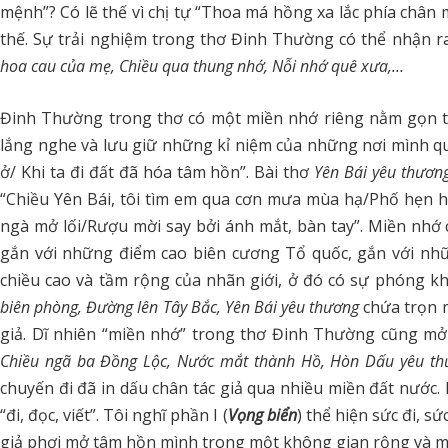
mệnh”? Có lẽ thế vì chị tự “Thoa má hồng xa lắc phía chân
thế. Sự trải nghiệm trong thơ Đinh Thường có thể nhận r
hoa cau của mẹ, Chiều qua thung nhớ, Nỗi nhớ quê xưa,…
Đinh Thường trong thơ có một miền nhớ riêng nằm gọn tr
lắng nghe và lưu giữ những kỉ niệm của những nơi mình qua
ở/ Khi ta đi đất đã hóa tâm hồn”. Bài thơ
Yên Bái yêu thươn
“Chiều Yên Bái, tôi tìm em qua cơn mưa mùa hạ/Phố hẹn 
ngà mở lối/Rượu mời say bởi ánh mắt, bàn tay”. Miền nhớ 
gắn với những điểm cao biên cương Tổ quốc, gắn với nhữ
chiều cao và tầm rộng của nhãn giới, ở đó có sự phóng 
biên phòng, Đường lên Tây Bắc, Yên Bái yêu thương
chứa trọn m
giả. Dĩ nhiên “miền nhớ” trong thơ Đinh Thường cũng m
Chiều ngã ba Đồng Lộc, Nước mắt thành Hồ, Hòn Dấu yêu th
chuyến đi đã in dấu chân tác giả qua nhiều miền đất nước. 
“đi, đọc, viết”. Tôi nghĩ phần I (
Vọng biển
) thể hiện sức đi, s
giả phơi mở tâm hồn mình trong một không gian rộng và một 