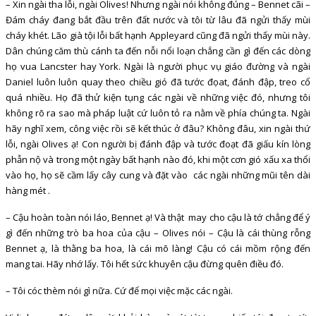
– Xin ngài tha lỗi, ngài Olives! Nhưng ngài nói không đúng – Bennet cãi –
Đám cháy đang bắt đầu trên đất nước và tôi từ lâu đã ngửi thấy mùi
cháy khét. Lão già tội lỗi bất hạnh Appleyard cũng đã ngửi thấy mùi này.
Dân chúng căm thù cánh ta đến nỗi nổi loạn chẳng cần gì đến các dòng
họ vua Lancster hay York. Ngài là người phục vụ giáo đường và ngài
Daniel luôn luôn quay theo chiều gió đã tước đọat, đánh đập, treo cổ
quá nhiều. Họ đã thử kiện tụng các ngài về những việc đó, nhưng tôi
không rõ ra sao mà pháp luật cứ luôn tỏ ra nằm về phía chúng ta. Ngài
hãy nghĩ xem, công việc rồi sẽ kết thúc ở đâu? Không đâu, xin ngài thứ
lỗi, ngài Olives ạ! Con người bị đánh đập và tước đoạt đã giấu kín lòng
phẫn nộ và trong một ngày bất hạnh nào đó, khi một cơn gió xấu xa thổi
vào họ, họ sẽ cầm lấy cây cung và đặt vào các ngài những mũi tên dài
hàng mét .
– Cậu hoàn toàn nói láo, Bennet ạ! Và thật may cho cậu là tớ chẳng để ý
gì đến những trò ba hoa của cậu – Olives nói – Cậu là cái thùng rỗng
Bennet ạ, là thằng ba hoa, là cái mõ làng! Cậu có cái mồm rộng đến
mang tai. Hãy nhớ lấy. Tôi hết sức khuyên cậu đừng quên điều đó.
– Tôi cóc thèm nói gì nữa. Cứ để mọi việc mặc các ngài.