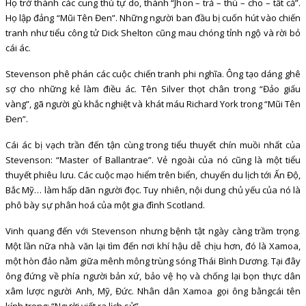
Họ trở thành các cung thủ tự do, thành “Jhon – trả – thù – cho – tất cả”.
Họ lập đảng “Mũi Tên Đen”. Những người ban đầu bị cuốn hút vào chiến
tranh như tiểu công tử Dick Shelton cũng mau chóng tỉnh ngộ và rời bỏ
cái ác.
Stevenson phê phán các cuộc chiến tranh phi nghĩa. Ông tạo dáng ghê
sợ cho những kẻ làm điều ác. Tên Silver thọt chân trong “Đảo giấu
vàng”, gã người gù khắc nghiệt và khát máu Richard York trong “Mũi Tên
Đen”.
Cái ác bị vạch trần đến tận cùng trong tiểu thuyết chín muồi nhất của
Stevenson: “Master of Ballantrae”. Vẻ ngoài của nó cũng là một tiểu
thuyết phiêu lưu. Các cuộc mạo hiểm trên biển, chuyến du lịch tới Ấn Độ,
Bắc Mỹ… làm hấp dãn người đọc. Tuy nhiên, nội dung chủ yếu của nó là
phô bày sự phân hoá của một gia đình Scotland.
Vinh quang đến với Stevenson nhưng bệnh tật ngày càng trầm trọng.
Một lần nữa nhà văn lại tìm đến nơi khí hậu dễ chịu hơn, đó là Xamoa,
một hòn đảo nằm giữa mênh mông trùng sóng Thái Bình Dương. Tại đây
ông đứng về phía người bản xứ, bảo vệ họ và chống lại bọn thực dân
xâm lược người Anh, Mỹ, Đức. Nhân dân Xamoa gọi ông bằngcái tên
kính trọng: “Người viết ra lịch sử”.