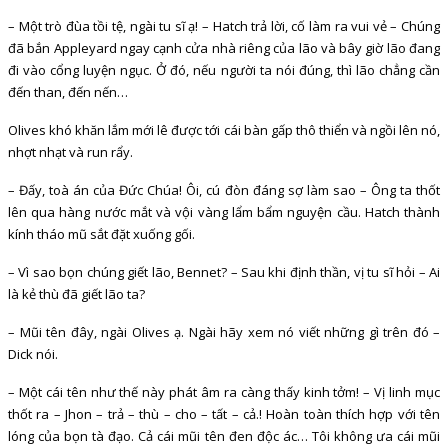
– Một trò đùa tồi tệ, ngài tu sĩ ạ! – Hatch trả lời, cố làm ra vui vẻ – Chúng
đã bắn Appleyard ngay cạnh cửa nhà riêng của lão và bây giờ lão đang
đi vào cổng luyện ngục. Ở đó, nếu người ta nói đúng, thì lão chẳng cần
đến than, đến nến…
Olives khó khăn lắm mới lê được tới cái bàn gấp thô thiển và ngồi lên nó,
nhợt nhạt và run rẩy.
– Đấy, toà án của Đức Chúa! Ôi, cú đòn đáng sợ làm sao – Ông ta thốt
lên qua hàng nước mắt và vội vàng lẩm bẩm nguyện cầu. Hatch thành
kính tháo mũ sắt đặt xuống gối.
– Vì sao bọn chúng giết lão, Bennet? – Sau khi định thần, vị tu sĩ hỏi – Ai
là kẻ thù đã giết lão ta?
– Mũi tên đây, ngài Olives ạ. Ngài hãy xem nó viết những gì trên đó –
Dick nói.
– Một cái tên như thế này phát âm ra càng thấy kinh tởm! – Vị linh mục
thốt ra – Jhon – trả – thù – cho – tất – cả.! Hoàn toàn thích hợp với tên
lóng của bọn tà đạo. Cả cái mũi tên đen độc ác… Tôi không ưa cái mũi