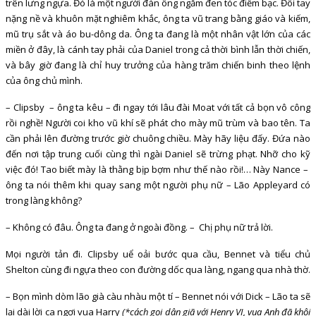
trên lưng ngựa. Đó là một người đàn ông ngăm đen tóc điểm bạc. Đôi tay
nặng nề và khuôn mặt nghiêm khắc, ông ta vũ trang bằng giáo và kiếm,
mũ trụ sắt và áo bu-dông da. Ông ta đang là một nhân vật lớn của các
miền ở đây, là cánh tay phải của Daniel trong cả thời bình lẫn thời chiến,
và bây giờ đang là chỉ huy trưởng của hàng trăm chiến binh theo lệnh
của ông chủ mình.
– Clipsby – ông ta kêu – đi ngay tới lâu đài Moat với tất cả bọn vô công
rồi nghề! Người coi kho vũ khí sẽ phát cho mày mũ trùm và bao tên. Ta
cần phải lên đường trước giờ chuông chiều. Mày hãy liệu đấy. Đứa nào
đến nơi tập trung cuối cùng thì ngài Daniel sẽ trừng phạt. Nhỡ cho kỹ
việc đó! Tao biết mày là thằng bịp bợm như thế nào rồi!… Này Nance –
ông ta nói thêm khi quay sang một người phụ nữ – Lão Appleyard có
trong làng không?
– Không có đâu. Ông ta đang ở ngoài đồng. – Chị phụ nữ trả lời.
Mọi người tản đi. Clipsby uể oải bước qua cầu, Bennet và tiểu chủ
Shelton cùng đi ngựa theo con đường dốc qua làng, ngang qua nhà thờ.
– Bọn mình dòm lão già càu nhàu một tí – Bennet nói với Dick – Lão ta sẽ
lại dài lời ca ngợi vua Harry
(*cách gọi dân giã với Henry VI, vua Anh đã khôi