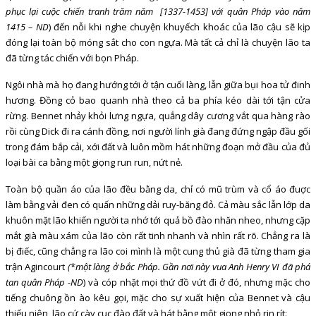
phục lại cuộc chiến tranh trăm năm [1337-1453] với quân Pháp vào năm
1415 – ND
) đến nỗi khi nghe chuyện khuyếch khoác của lão cậu sẽ kịp
đóng lại toàn bộ móng sắt cho con ngựa. Mà tất cả chỉ là chuyện lão ta
đã từng tác chiến với bọn Pháp.
Ngôi nhà mà họ đang hướng tới ở tận cuối làng, lẫn giữa bụi hoa tử đinh
hương. Đồng cỏ bao quanh nhà theo cả ba phía kéo dài tới tận cửa
rừng. Bennet nhảy khỏi lưng ngựa, quẳng dây cương vắt qua hàng rào
rồi cùng Dick đi ra cánh đồng, nơi người lính già đang đứng ngập đầu gối
trong đám bắp cải, xới đất và luôn mồm hát những đoạn mở đầu của đủ
loại bài ca bằng một giọng run run, nứt nẻ.
Toàn bộ quần áo của lão đều bằng da, chỉ có mũ trùm và cổ áo đuợc
làm bằng vải đen có quấn những dải ruy-băng đỏ. Cả màu sắc lẫn lớp da
khuôn mặt lão khiến người ta nhớ tới quả bồ đào nhăn nheo, nhưng cặp
mắt già màu xám của lão còn rất tinh nhanh và nhìn rất rõ. Chẳng ra là
bị điếc, cũng chẳng ra lão coi mình là một cung thủ già đã từng tham gia
trận Agincourt
(
*
một làng ở bắc Pháp. Gần nơi này vua Anh Henry VI đã phá
tan quân Pháp -ND
) và cóp nhặt mọi thứ đồ vứt đi ở đó, nhưng mặc cho
tiếng chuông ồn ào kêu gọi, mặc cho sự xuất hiện của Bennet và cậu
thiếu niên, lão cứ cày cục đào đất và hát bằng một giọng nhỏ rin rít: