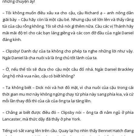
những chuyện ấy!
– Tôi không muốn điều xấu xa cho cậu, cậu Richard ạ – anh nông dân
giãi bày – Cậu hãy còn là một cậu bé. Nhưng cậu sẽ lớn lên và thấy rằng
túi của cậu rỗng không. Tôi sẽ chả nói gì thêm nữa. Cầu các vị Thánh hãy
mãi mãi độ trì cho các bạn láng giềng và các con đỡ đầu của ngài Daniel
đáng kính.
– Clipsby! Danh dự của ta không cho phép ta nghe những lời như vậy.
Ngài Daniel là cha nuôi và là ông chủ tốt lành của ta.
– Ờ, nếu thế tôi sẽ đưa cho cậu một câu đố nhá. Ngài Daniel Brackley
ủng hộ nhà vua nào, cậu có biết không?
– Ta không biết – Dick nói và hơi đỏ mặt, vì cha nuôi của cậu trong cái
thời gian mu mơ này không ngừng chạy từ phía này sang phía kia, và cứ
mỗi lần thay đổi thì của cải của ông ta lại tăng lên.
– Chẳng ai biết được điều đó – Clipsby nói – ông ta đi nằm ngủ ở phía
Lancaster, mà thức dậy đã thấy ở phe York.
Tiếng vó sắt vang lên trên cầu. Quay lại họ nhìn thấy Bennet Hatch đang