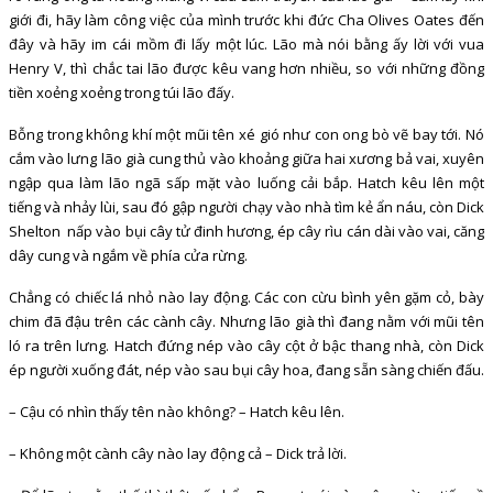
giới đi, hãy làm công việc của mình trước khi đức Cha Olives Oates đến
đây và hãy im cái mồm đi lấy một lúc. Lão mà nói bằng ấy lời với vua
Henry V, thì chắc tai lão được kêu vang hơn nhiều, so với những đồng
tiền xoẻng xoẻng trong túi lão đấy.
Bỗng trong không khí một mũi tên xé gió như con ong bò vẽ bay tới. Nó
cắm vào lưng lão già cung thủ vào khoảng giữa hai xương bả vai, xuyên
ngập qua làm lão ngã sấp mặt vào luống cải bắp. Hatch kêu lên một
tiếng và nhảy lùi, sau đó gập người chạy vào nhà tìm kẻ ẩn náu, còn Dick
Shelton nấp vào bụi cây tử đinh hương, ép cây rìu cán dài vào vai, căng
dây cung và ngắm về phía cửa rừng.
Chẳng có chiếc lá nhỏ nào lay động. Các con cừu bình yên gặm cỏ, bày
chim đã đậu trên các cành cây. Nhưng lão già thì đang nằm với mũi tên
ló ra trên lưng. Hatch đứng nép vào cây cột ở bậc thang nhà, còn Dick
ép người xuống đát, nép vào sau bụi cây hoa, đang sẵn sàng chiến đấu.
– Cậu có nhìn thấy tên nào không? – Hatch kêu lên.
– Không một cành cây nào lay động cả – Dick trả lời.