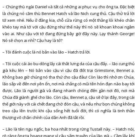
– Chúng thù ngài Daniel và tất cả những ai phục vụ cho ông ta. Đặc biệt
là chúng nó căm thù Bennet Hatch và lão Nich cung thủ. Cậu thử trả lời
tớ xem nhé. Nếu ở đằng kia, chỗ cửa rừng có một thằng lỏi khéo chân
khéo tay mà tớ với cậu đứng như thế này thì nó sẽ khoan khoai ngắm
vào ai. Như cậu với tớ đang đứng bây giờ đây này. Lạy thánh George!
Nó sẽ chọn ai nhỉ? Cậu hay là tớ?
– Tôi đánh cuộc là nó bắn vào lão – Hatch trả lời.
– Tôi cuộc cái áo bu-dông lấy cái thắt lưng da của cậu đấy. – lão cung thủ
già kêu lên – Nó bắn vào cậu vì cậu đã đốt trại Grimstone, Bennet ạ.
Không bao giờ chúng nó tha thứ cho cậu đâu! Còn lão thì nhờ ơn Chúa,
lão sắp về đến nơi yên ổn, nơi mà chẳng có mũi tên hòn đạn nào bay tới
được. Lão là người già và đang nhanh chóng đến gần nơi đó, nơi mà
Chúa đã giành ghế cho lão. Còn cậu, Bennet ạ, cậu sẽ ở lại đây, trong cái
thế giới này với cái chết đang chờ đón cậu, và nếu như bọn chúng không
treo cậu lên trước khi cậu sống hết tuổi đời, thì có nghĩa là tinh thần
thượng võ chân chính của dân Anh đã tắt rồi.
– Lão là tên ngu ngốc, ba hoa nhất trong rừng Tustall này. – Hatch nói,
rõ ràng ông ta hoang mang vì câu sấm truyền của lão già – Cầm lấy khí