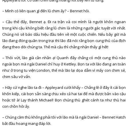
– Mình có liên quan gì đến lũ chim ấy? – Bennet hỏi.
– Cậu thế đấy, Bennet ạ. Đi ra trận và coi mình là người khôn ngoan
trong khi cậu không biết rằng lũ chim là những người gác tuyệt vời nhất.
Chúng nó sẽ báo dấu hiệu đầu tiên về một cuộc chiến. Nếu bây giờ mà
lão đang đóng quân trong trại thì lão đã nói rằng bọn cung thủ của địch
đang theo dõi chúng ta. Thế mà cậu thì chẳng nhận thấy gì hết!
– Thôi vứt, lão già cằn nhằn ạ! Quanh đây chẳng có một cung thủ nào
ngoài bọn mà ngài Daniel chỉ huy ở Kettley. Bọn ta với lão đang an toàn
như ở trong tu viện London, thế mà lão lại dọa dẫm vì mấy con chim sẻ,
chim sâu vớ vẩn.
– Hãy cứ nghe lão ta đi – Appleyard cười khẩy – Chẳng lẽ ở đây ít cái bọn
khốn kiếp, cái bọn sẵn sàng chịu xẻo cả hai tai để mà được bắn vào cậu
hoặc tớ à! Lạy thánh Michael! Bọn chúng thù ghét cánh ta như thù hai
con chồn hôi ấy.
– Chúng căm thù không phải tôi với lão mà là ngài Daniel – Bennet Hatch
bắt đầu hoang mang đáp lời.