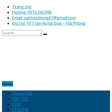
Trang chủ
Hotline: 0912.242.998
Email: vanhaiphong01@gmail.com
Địa chỉ: 19 Trần Hưng Đạo – Hải Phòng
Menu
Trang Chủ
TIN TỨC
THƠ
LÝ LUẬN