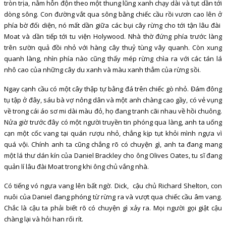
tròn trịa, nằm hỗn độn theo một thung lũng xanh chạy dài và tụt dần tới
dòng sông. Con đường vắt qua sông bằng chiếc cầu rồi vươn cao lên ở
phía bờ đối diện, nó mất dần giữa các bụi cây rừng cho tới tận lâu đài
Moat và dần tiếp tới tu viện Holywood. Nhà thờ đứng phía trước làng
trên sườn quả đồi nhỏ với hàng cây thuỷ tùng vây quanh. Còn xung
quanh làng, nhìn phía nào cũng thấy mép rừng chìa ra với các tán lá
nhô cao của những cây du xanh và màu xanh thẳm của rừng sồi.
Ngay cạnh cầu có một cây thập tự bằng đá trên chiếc gò nhỏ. Đám đông
tụ tập ở đây, sáu bà vợ nông dân và một anh chàng cao gầy, có vẻ vụng
về trong cái áo sơ mi dài màu đỏ, họ đang tranh cãi nhau về hồi chuông.
Nửa giờ trước đây có một người truyền tin phóng qua làng, anh ta uống
cạn một cốc vang tại quán rượu nhỏ, chẳng kịp tụt khỏi mình ngựa vì
quá vội. Chính anh ta cũng chẳng rõ có chuyện gì, anh ta đang mang
một lá thư dán kín của Daniel Brackley cho ông Olives Oates, tu sĩ đang
quản lí lâu đài Moat trong khi ông chủ vắng nhà.
Có tiếng vó ngựa vang lên bất ngờ. Dick, cậu chủ Richard Shelton, con
nuôi của Daniel đang phóng từ rừng ra và vượt qua chiếc cầu âm vang.
Chắc là cậu ta phải biết rõ có chuyện gì xảy ra. Mọi người gọi giật cậu
chàng lại và hỏi han rối rít.