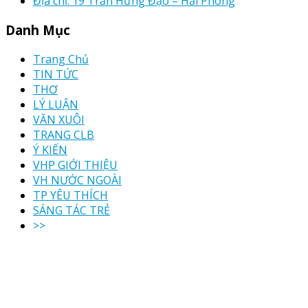
Địa chỉ: 19 Trần Hưng Đạo – Hải Phòng
Danh Mục
Trang Chủ
TIN TỨC
THƠ
LÝ LUẬN
VĂN XUÔI
TRANG CLB
Ý KIẾN
VHP GIỚI THIỆU
VH NƯỚC NGOÀI
TP YÊU THÍCH
SÁNG TÁC TRẺ
>>