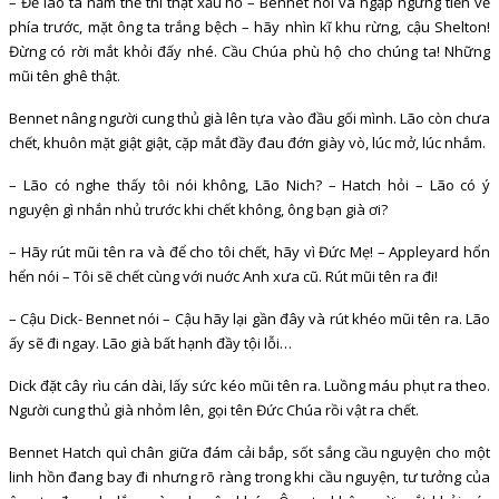
– Để lão ta nằm thế thì thật xấu hổ – Bennet nói và ngập ngừng tiến về
phía trước, mặt ông ta trắng bệch – hãy nhìn kĩ khu rừng, cậu Shelton!
Đừng có rời mắt khỏi đấy nhé. Cầu Chúa phù hộ cho chúng ta! Những
mũi tên ghê thật.
Bennet nâng người cung thủ già lên tựa vào đầu gối mình. Lão còn chưa
chết, khuôn mặt giật giật, cặp mắt đầy đau đớn giày vò, lúc mở, lúc nhắm.
– Lão có nghe thấy tôi nói không, Lão Nich? – Hatch hỏi – Lão có ý
nguyện gì nhắn nhủ trước khi chết không, ông bạn già ơi?
– Hãy rút mũi tên ra và để cho tôi chết, hãy vì Đức Mẹ! – Appleyard hổn
hển nói – Tôi sẽ chết cùng với nuớc Anh xưa cũ. Rút mũi tên ra đi!
– Cậu Dick- Bennet nói – Cậu hãy lại gần đây và rút khéo mũi tên ra. Lão
ấy sẽ đi ngay. Lão già bất hạnh đầy tội lỗi…
Dick đặt cây rìu cán dài, lấy sức kéo mũi tên ra. Luồng máu phụt ra theo.
Người cung thủ già nhỏm lên, gọi tên Đức Chúa rồi vật ra chết.
Bennet Hatch quì chân giữa đám cải bắp, sốt sắng cầu nguyện cho một
linh hồn đang bay đi nhưng rõ ràng trong khi cầu nguyện, tư tưởng của