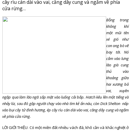
cây rìu cán dài vào vai, căng dây cung và ngắm về phía
cửa rừng…
Bỗng trong
không khí
một mũi tên
xé gió như
con ong bò vẽ
bay tới. Nó
cắm vào lưng
lão già cung
thủ vào
khoảng giữa
hai xương bả
vai, xuyên
ngập qua làm lão ngã sấp mặt vào luống cải bắp. Hatch kêu lên một tiếng và
nhảy lùi, sau đó gập người chạy vào nhà tìm kẻ ẩn náu, còn Dick Shelton nấp
vào bụi cây tử đinh hương, ép cây rìu cán dài vào vai, căng dây cung và ngắm
về phía cửa rừng.
LỜI GIỚI THIỆU: Có một miền đất nhiều vách đá, khô cằn và khắc nghiệt ở