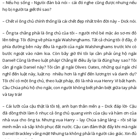
– Nếu họ sống – Ngưòi đàn bà nói – cái đó nghe cũng được nhưng nếu
họ bị người ta giết thì sao?
– Chết vì ông chủ chính thống là cái chết đẹp nhất trên đời này – Dick nói.
– Ông ta chẳng phải là ông chủ của tôi – người nhỏ bé mặc áo sơ-mi đỏ
lên tiếng- Tôi đứng về phía ngài Walshinghams. Tất cả chúng tôi ở đây, ở
phía đường bên này đều là người của ngài Walshinghams trước khi có
bước ngoặt vào năm kia. Còn bây giờ thì tôi lại cần phải ủng hộ ngài
Daniel! Cũng là theo luật pháp! Chẳng lẽ điều ấy lại là đúng hay sao? Tôi
cần gì ngài Daniel này? Tôi cần gì ngài Olives Oates, những quí ngài chỉ
nghĩ đến luật này, luật nọ nhiều hơn là nghĩ đến lương tri và danh dự?
Tôi chỉ có một ông chủ, theo luật pháp, đó là nhà vua Henry VI bất hạnh.
Cầu Chúa phù hộ cho ngài, con người không biết phân biệt giữa tay phải
và tay trái!
– Cái lưỡi của cậu thật là tồi tệ, anh bạn thân mến ạ – Dick đáp lời- Cậu
đã dồng thời làm ô nhục cả ông chủ quang vinh của cậu và hàm ơn của
nhà vua cho ông ta. Nhưng vua Harry – lạy Chúa sáng láng – rồi sẽ lại
minh mẫn và sắp khôi phục đất nước. Cậu can đảm thật đấy khi mà ngài
Daniel Brackley vắng mặt! Nhưng ta không phải là người cáo giác. Xin đủ