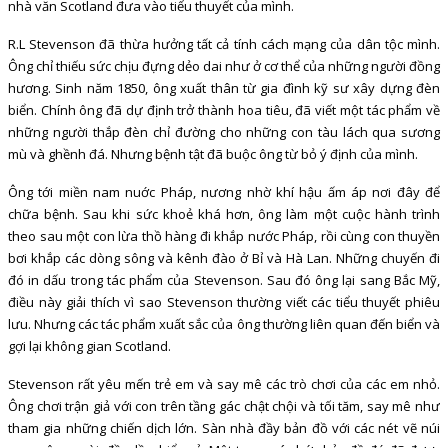
nhà văn Scotland đưa vào tiểu thuyết của mình.
R.L Stevenson đã thừa hưởng tất cả tính cách mạng của dân tộc mình.
Ông chỉ thiếu sức chịu đựng dẻo dai như ở cơ thể của những người đồng
hương. Sinh năm 1850, ông xuất thân từ gia đình kỹ sư xây dựng đèn
biển. Chính ông đã dự định trở thành hoa tiêu, đã viết một tác phẩm về
những người thắp đèn chỉ đường cho những con tàu lách qua sương
mù và ghềnh đá. Nhưng bệnh tật đã buộc ông từ bỏ ý định của mình.
Ông tới miền nam nuớc Pháp, nương nhờ khí hậu ấm áp nơi đây để
chữa bệnh. Sau khi sức khoẻ khá hơn, ông làm một cuộc hành trình
theo sau một con lừa thồ hàng đi khắp nước Pháp, rồi cùng con thuyền
bơi khắp các dòng sông và kênh đào ở Bỉ và Hà Lan. Những chuyến đi
đó in dấu trong tác phẩm của Stevenson. Sau đó ông lại sang Bắc Mỹ,
điều này giải thích vì sao Stevenson thường viết các tiểu thuyết phiêu
lưu. Nhưng các tác phẩm xuất sắc của ông thường liên quan đến biển và
gợi lại không gian Scotland.
Stevenson rất yêu mến trẻ em và say mê các trò chơi của các em nhỏ.
Ông chơi trận giả với con trên tầng gác chật chội và tối tăm, say mê như
tham gia những chiến dịch lớn. Sàn nhà đầy bản đồ với các nét vẽ núi