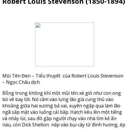
Robert Louis Stevenson (1850-1894)
Mũi Tên Đen – Tiểu thuyết của Robert Louis Stevenson
– Ngọc Châu dịch
Bỗng trong không khí một mũi tên xé gió như con ong
bò vẽ bay tới. Nó cắm vào lưng lão già cung thủ vào
khoảng giữa hai xương bả vai, xuyên ngập qua làm lão
ngã sấp mặt vào luống cải bắp. Hatch kêu lên một tiếng
và nhảy lùi, sau đó gập người chạy vào nhà tìm kẻ ẩn
náu, còn Dick Shelton nấp vào bụi cây tử đinh hương, ép