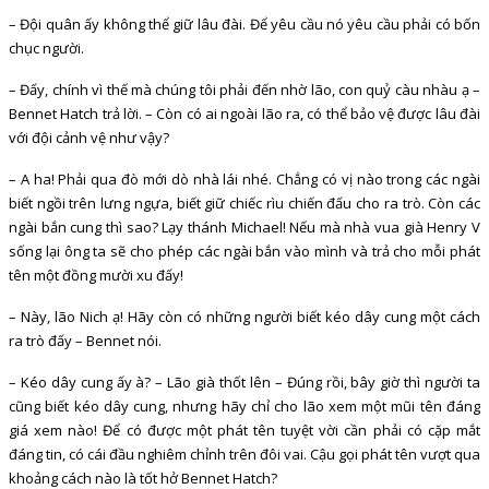
– Đội quân ấy không thể giữ lâu đài. Để yêu cầu nó yêu cầu phải có bốn
chục người.
– Đấy, chính vì thế mà chúng tôi phải đến nhờ lão, con quỷ càu nhàu ạ –
Bennet Hatch trả lời. – Còn có ai ngoài lão ra, có thể bảo vệ được lâu đài
với đội cảnh vệ như vậy?
– A ha! Phải qua đò mới dò nhà lái nhé. Chẳng có vị nào trong các ngài
biết ngồi trên lưng ngựa, biết giữ chiếc rìu chiến đấu cho ra trò. Còn các
ngài bắn cung thì sao? Lạy thánh Michael! Nếu mà nhà vua già Henry V
sống lại ông ta sẽ cho phép các ngài bắn vào mình và trả cho mỗi phát
tên một đồng mười xu đấy!
– Này, lão Nich ạ! Hãy còn có những người biết kéo dây cung một cách
ra trò đấy – Bennet nói.
– Kéo dây cung ấy à? – Lão già thốt lên – Đúng rồi, bây giờ thì người ta
cũng biết kéo dây cung, nhưng hãy chỉ cho lão xem một mũi tên đáng
giá xem nào! Để có được một phát tên tuyệt vời cần phải có cặp mắt
đáng tin, có cái đầu nghiêm chỉnh trên đôi vai. Cậu gọi phát tên vượt qua
khoảng cách nào là tốt hở Bennet Hatch?