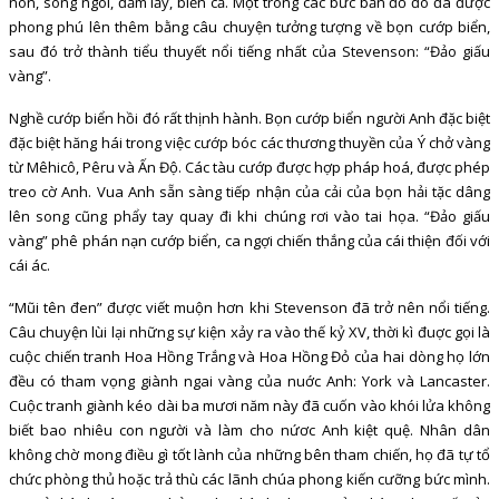
non, sông ngòi, đầm lầy, biển cả. Một trong các bức bản đồ đó đã được
phong phú lên thêm bằng câu chuyện tưởng tượng về bọn cướp biển,
sau đó trở thành tiểu thuyết nổi tiếng nhất của Stevenson: “Đảo giấu
vàng”.
Nghề cướp biển hồi đó rất thịnh hành. Bọn cướp biển người Anh đặc biệt
đặc biệt hăng hái trong việc cướp bóc các thương thuyền của Ý chở vàng
từ Mêhicô, Pêru và Ấn Độ. Các tàu cướp được hợp pháp hoá, được phép
treo cờ Anh. Vua Anh sẵn sàng tiếp nhận của cải của bọn hải tặc dâng
lên song cũng phẩy tay quay đi khi chúng rơi vào tai họa. “Đảo giấu
vàng” phê phán nạn cướp biển, ca ngợi chiến thắng của cái thiện đối với
cái ác.
“Mũi tên đen” được viết muộn hơn khi Stevenson đã trở nên nổi tiếng.
Câu chuyện lùi lại những sự kiện xảy ra vào thế kỷ XV, thời kì đuợc gọi là
cuộc chiến tranh Hoa Hồng Trắng và Hoa Hồng Đỏ của hai dòng họ lớn
đều có tham vọng giành ngai vàng của nuớc Anh: York và Lancaster.
Cuộc tranh giành kéo dài ba mươi năm này đã cuốn vào khói lửa không
biết bao nhiêu con người và làm cho nứơc Anh kiệt quệ. Nhân dân
không chờ mong điều gì tốt lành của những bên tham chiến, họ đã tự tổ
chức phòng thủ hoặc trả thù các lãnh chúa phong kiến cưỡng bức mình.