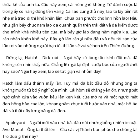
thừa kế của anh ta. Cậu hãy xem, cái hòm ghê không! Tớ đánh cuộc là
trong ấy có hàng đống tiền vàng. Cái lão cung thủ này, lão ta lấy tiền rất
nhẹ mà trao đi thì khó khăn lắm. Chúa ban phước cho linh hồn lão! Hầu
như gần bảy chục năm lão đã quanh quẩn trên trái đất và đã kiếm được
cho mình khá nhiều tiền của, mà bây giờ lão đang nằm ngửa kia. Lão
cằn nhằn khốn khổ này. Bây giờ lão cần gì nữa đâu và nếu tài sản của
lão rơi vào những người bạn tốt thì lão sẽ vui vẻ hơn trên Thiên đường.
– Dừng lại, Hatch! – Dick nói – Ngài hãy có lòng tôn kính đôi mắt dã
không còn nhìn thấy nữa. Chẳng lẽ ngài lại định cướp bóc của người chết
hay sao? Ngài hãy xem, lão sẽ tức giận và nhỏm dậy!
Hatch làm dấu thánh mấy lần. Tuy má đã bắt đầu đỏ nhưng ông ta
không muốn từ bỏ ý nghĩ của mình. Cái hòm sẽ chẳng yên ổn, nhưng bất
ngờ cánh cửa vào vuờn kêu lên ken két, cửa mở ra và một người mắt
đen hồng hào cao lớn, khoảng năm chục tuổi bước vào nhà, mặc bộ áo
dài và thắt dây lưng bằng dải đen.
– Appleyard – Người mới vào nhà bắt đầu nói nhưng bỗng nhiên im bặt.
Ave Maria! – Ông ta thốt lên – Cầu các vị Thánh ban phúc cho chúng ta!
Trò đùa gì thế này?