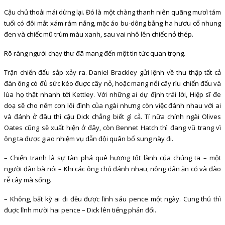
Cậu chủ thoải mái dừng lại. Đó là một chàng thanh niên quãng mươì tám
tuổi có đôi mắt xám rám nắng, mặc áo bu-dông bằng ha hươu cổ nhung
đen và chiếc mũ trùm màu xanh, sau vai nhô lên chiếc nỏ thép.
Rõ ràng người chạy thư đã mang đến một tin tức quan trọng.
Trận chiến đấu sắp xảy ra. Daniel Brackley gửi lệnh về thu thập tất cả
đàn ông có đủ sức kéo đuợc cây nỏ, hoặc mang nổi cây rìu chiến đấu và
lùa họ thật nhanh tới Kettley. Với những ai dự định trái lời, Hiệp sĩ đe
doạ sẽ cho nếm cơn lôi đình của ngài nhưng còn việc đánh nhau với ai
và đánh ở đâu thì cậu Dick chẳng biết gì cả. Tí nữa chính ngài Olives
Oates cũng sẽ xuất hiện ở đây, còn Bennet Hatch thì đang vũ trang vì
ông ta được giao nhiệm vụ dẫn đội quân bổ sung này đi.
– Chiến tranh là sự tàn phá quê hương tốt lành của chúng ta – một
người đàn bà nói – Khi các ông chủ đánh nhau, nông dân ăn cỏ và đào
rễ cây mà sống.
– Không, bất kỳ ai đi đều được lĩnh sáu pence một ngày. Cung thủ thì
đuợc lĩnh mười hai pence – Dick lên tiếng phản đối.