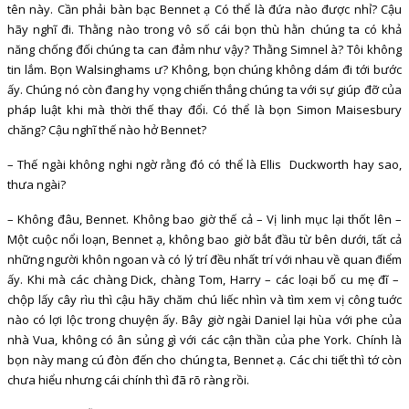
tên này. Cần phải bàn bạc Bennet ạ Có thể là đứa nào được nhỉ? Cậu
hãy nghĩ đi. Thằng nào trong vô số cái bọn thù hằn chúng ta có khả
năng chống đối chúng ta can đảm như vậy? Thằng Simnel à? Tôi không
tin lắm. Bọn Walsinghams ư? Không, bọn chúng không dám đi tới bước
ấy. Chúng nó còn đang hy vọng chiến thắng chúng ta với sự giúp đỡ của
pháp luật khi mà thời thế thay đổi. Có thể là bọn Simon Maisesbury
chăng? Cậu nghĩ thế nào hở Bennet?
– Thế ngài không nghi ngờ rằng đó có thể là Ellis Duckworth hay sao,
thưa ngài?
– Không đâu, Bennet. Không bao giờ thế cả – Vị linh mục lại thốt lên –
Một cuộc nổi loạn, Bennet ạ, không bao giờ bắt đầu từ bên dưới, tất cả
những người khôn ngoan và có lý trí đều nhất trí với nhau về quan điểm
ấy. Khi mà các chàng Dick, chàng Tom, Harry – các loại bố cu mẹ đĩ –
chộp lấy cây rìu thì cậu hãy chăm chú liếc nhìn và tìm xem vị công tuớc
nào có lợi lộc trong chuyện ấy. Bây giờ ngài Daniel lại hùa với phe của
nhà Vua, không có ân sủng gì với các cận thần của phe York. Chính là
bọn này mang cú đòn đến cho chúng ta, Bennet ạ. Các chi tiết thì tớ còn
chưa hiểu nhưng cái chính thì đã rõ ràng rồi.