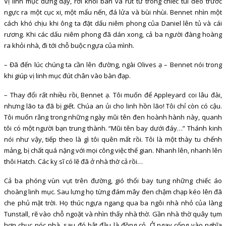
Vị linh mục đứng dậy, rời khỏi bàn và rút từ trong chiếc túi đeo trước
ngực ra một cục xi, một mẩu nến, đá lửa và bùi nhùi. Bennet nhìn một
cách khó chịu khi ông ta đặt dấu niêm phong của Daniel lên tủ và cái
rương. Khi các dấu niêm phong đã dán xong, cả ba người đàng hoàng
ra khỏi nhà, đi tới chỗ buộc ngựa của mình.
– Đã đến lúc chúng ta cần lên đường, ngài Olives ạ – Bennet nói trong
khi giúp vị linh mục đút chân vào bàn đạp.
– Thay đổi rất nhiều rồi, Bennet ạ. Tôi muốn để Appleyard coi lâu đài,
nhưng lão ta đã bị giết. Chúa an ủi cho linh hồn lão! Tôi chỉ còn có cậu.
Tôi muốn rằng trong những ngày mũi tên đen hoành hành này, quanh
tôi có một người bạn trung thành. “Mũi tên bay dưới đáy…” Thánh kinh
nói như vậy, tiếp theo là gì tôi quên mất rồi. Tôi là một thày tu chểnh
mảng, bị chất quá nặng với mọi công việc thế gian. Nhanh lên, nhanh lên
thôi Hatch. Các kỵ sĩ có lẽ đã ở nhà thờ cả rồi…
Cả ba phóng vùn vụt trên đường, gió thổi bay tung những chiếc áo
choàng linh mục. Sau lưng họ từng đám mây đen chậm chạp kéo lên đã
che phủ mặt trời. Họ thúc ngựa ngang qua ba ngôi nhà nhỏ của làng
Tunstall, rẽ vào chỗ ngoặt và nhìn thấy nhà thờ. Gần nhà thờ quây tụm
hơn chục nóc nhà, sau đó bắt đầu là đồng cỏ. Ở ngay cổng vào nghĩa