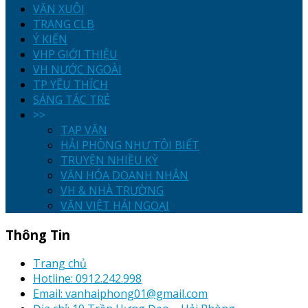
VĂN XUÔI
TRANG CLB
Ý KIẾN
VHP GIỚI THIỆU
VH NƯỚC NGOÀI
TP YÊU THÍCH
SÁNG TÁC TRẺ
>>
TẠP VĂN
HẢI PHÒNG NHƯ TÔI BIẾT
TRUYỆN NHIỀU KỲ
VĂN HÓA DOANH NHÂN
VH & NHÀ TRƯỜNG
VĂN VIỆT HẢI NGOẠI
Thông Tin
Trang chủ
Hotline: 0912.242.998
Email: vanhaiphong01@gmail.com