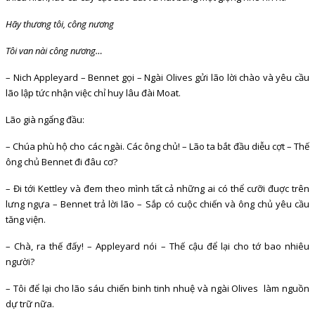
Hãy thương tôi, công nương
Tôi van nài công nương…
– Nich Appleyard – Bennet gọi – Ngài Olives gửi lão lời chào và yêu cầu
lão lập tức nhận việc chỉ huy lâu đài Moat.
Lão già ngẩng đầu:
– Chúa phù hộ cho các ngài. Các ông chủ! – Lão ta bắt đầu diễu cợt – Thế
ông chủ Bennet đi đâu cơ?
– Đi tới Kettley và đem theo mình tất cả những ai có thể cưỡi đuợc trên
lưng ngựa – Bennet trả lời lão – Sắp có cuộc chiến và ông chủ yêu cầu
tăng viện.
– Chà, ra thế đấy! – Appleyard nói – Thế cậu để lại cho tớ bao nhiêu
người?
– Tôi để lại cho lão sáu chiến binh tinh nhuệ và ngài Olives làm nguồn
dự trữ nữa.