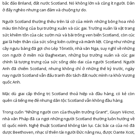
bắc đảo Briland, đất nước Scotland. Nó không lớn và cũng ít người. Dân
ở đấy nghèo nhưng can đảm và chuộng tự do.
Người Scotland thường thêu trên lá cờ của mình những bông hoa nhỏ
màu tím hồng của bụi trường xuân và cúc gai. Trường xuân là vật trang
sức khiêm tốn của các sườn núi và bãi trống ven biển Scotland, còn cúc
gai là hiện thân của sức sống kiên cường và mãnh liệt. Cũng như những
cây ngưu bàng đã gợi cho Lép Tônxtôi, nhà văn Nga, suy nghĩ về những
con người ở miền núi Đaghextan, những bụi trường xuân và cúc gai
chính là tượng trưng của sức sống dẻo dai của người Scotland. Người
Anh đã chiếm Scotland, nhưng không chỉ ở những thế kỷ trước, ngày
nay người Scotland vẫn đấu tranh đòi tách đất nuớc mình ra khỏi Vương
quốc Anh.
Mặc dù giai cấp thống trị Scotland thoả hiệp và đầu hàng, có kẻ còn
quên cả tiếng mẹ đẻ nhưng dân tộc Scotland vẫn không đầu hàng.
Trong cuốn “Những người con của thuyền trưởng Grant”, Giuyn Vécnơ,
nhà văn Pháp đã ca ngợi những người Scotland thường luôn hướng về
tổ quốc mình. Nghệ thuật Scotland không tàn lụi. Các bài ca của nó đã
dược Beethoven, nhạc sĩ thiên tài người Đức nâng niu, được Oante Xcot,