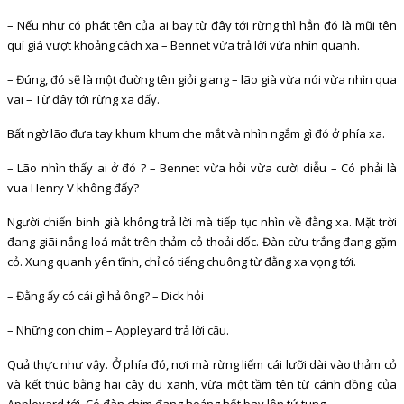
– Nếu như có phát tên của ai bay từ đây tới rừng thì hẳn đó là mũi tên
quí giá vượt khoảng cách xa – Bennet vừa trả lời vừa nhìn quanh.
– Đúng, đó sẽ là một đuờng tên giỏi giang – lão già vừa nói vừa nhìn qua
vai – Từ đây tới rừng xa đấy.
Bất ngờ lão đưa tay khum khum che mắt và nhìn ngắm gì đó ở phía xa.
– Lão nhìn thấy ai ở đó ? – Bennet vừa hỏi vừa cười diễu – Có phải là
vua Henry V không đấy?
Người chiến binh già không trả lời mà tiếp tục nhìn về đằng xa. Mặt trời
đang giãi nắng loá mắt trên thảm cỏ thoải dốc. Đàn cừu trắng đang gặm
cỏ. Xung quanh yên tĩnh, chỉ có tiếng chuông từ đằng xa vọng tới.
– Đằng ấy có cái gì hả ông? – Dick hỏi
– Những con chim – Appleyard trả lời cậu.
Quả thực như vậy. Ở phía đó, nơi mà rừng liếm cái lưỡi dài vào thảm cỏ
và kết thúc bằng hai cây du xanh, vừa một tầm tên từ cánh đồng của
Appleyard tới. Có đàn chim đang hoảng hốt bay lên tứ tung.