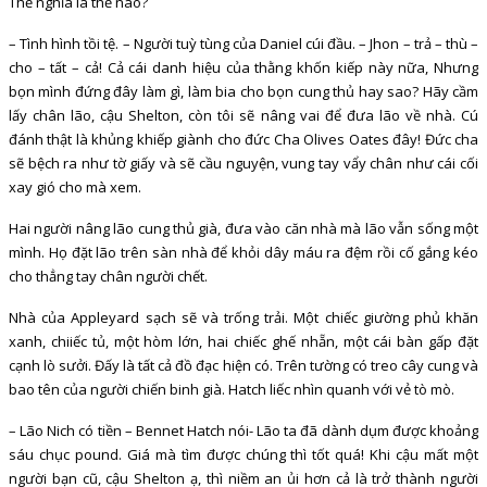
Thế nghĩa là thế nào?
– Tình hình tồi tệ. – Người tuỳ tùng của Daniel cúi đầu. – Jhon – trả – thù –
cho – tất – cả! Cả cái danh hiệu của thằng khốn kiếp này nữa, Nhưng
bọn mình đứng đây làm gì, làm bia cho bọn cung thủ hay sao? Hãy cầm
lấy chân lão, cậu Shelton, còn tôi sẽ nâng vai để đưa lão về nhà. Cú
đánh thật là khủng khiếp giành cho đức Cha Olives Oates đây! Đức cha
sẽ bệch ra như tờ giấy và sẽ cầu nguyện, vung tay vẩy chân như cái cối
xay gió cho mà xem.
Hai người nâng lão cung thủ già, đưa vào căn nhà mà lão vẫn sống một
mình. Họ đặt lão trên sàn nhà để khỏi dây máu ra đệm rồi cố gắng kéo
cho thẳng tay chân người chết.
Nhà của Appleyard sạch sẽ và trống trải. Một chiếc giường phủ khăn
xanh, chiiếc tủ, một hòm lớn, hai chiếc ghế nhẵn, một cái bàn gấp đặt
cạnh lò sưởi. Đấy là tất cả đồ đạc hiện có. Trên tường có treo cây cung và
bao tên của người chiến binh già. Hatch liếc nhìn quanh với vẻ tò mò.
– Lão Nich có tiền – Bennet Hatch nói- Lão ta đã dành dụm được khoảng
sáu chục pound. Giá mà tìm được chúng thì tốt quá! Khi cậu mất một
người bạn cũ, cậu Shelton ạ, thì niềm an ủi hơn cả là trở thành người