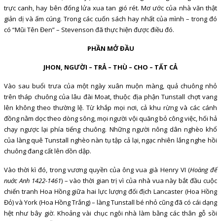
trực canh, hay bên đống lửa xua tan gió rét. Mơ ước của nhà văn thật
giản dị và ấm cúng. Trong các cuốn sách hay nhất của mình – trong đó
có “Mũi Tên Đen” – Stevenson đã thực hiện được điều đó.
PHẦN MỞ ĐẦU
JHON, NGƯỜI – TRẢ – THÙ – CHO – TẤT CẢ
Vào sau buổi trưa của một ngày xuân muộn màng, quả chuông nhỏ
trên tháp chuông của lâu đài Moat, thuộc địa phận Tunstall chợt vang
lên không theo thường lệ. Từ khắp mọi nơi, cả khu rừng và các cánh
đồng nằm dọc theo dòng sông, mọi người vội quăng bỏ công việc, hối hả
chạy ngược lại phía tiếng chuông. Những người nông dân nghèo khổ
của làng quê Tunstall nghèo nàn tụ tập cả lại, ngạc nhiên lắng nghe hồi
chuông đang cất lên dồn dập.
Vào thời kì đó, trong vương quyền của ông vua già Henry VI (
Hoàng đế
nuớc Anh 1422-1461
) – vào thời gian trị vì của nhà vua này bắt đầu cuộc
chiến tranh Hoa Hồng giữa hai lực lượng đối địch Lancaster (Hoa Hồng
Đỏ) và York (Hoa Hồng Trắng) – làng Tunstall bé nhỏ cũng đã có cái dạng
hệt như bây giờ. Khoảng vài chục ngôi nhà làm bằng các thân gỗ sồi