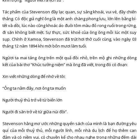
Tác phẩm của Stevenson đầy lạc quan, sự sảng khoái, vui vẻ, đầy chiến
thắng. Có độc giả nghĩ ông là một anh chàng phong lưu, lớn lên bằng bí-
tết và dồi, lúc nào cũng khoác áo đuôi tôm màu đỏ rong ruổi trong rừng,
đi săn không biết mệt. Sự thực, sức khoẻ của ông ông mỗi lúc một suy
sụp. Chính ở Xamoa, Stevenson đã trút hơi thở cuối cùng, vào ngày 03
tháng 12 năm 1894 khi mới bốn mươi lăm tuổi.
Ngừơi ta mai táng ông trên một quả đồi nhỏ, trên mộ ghi những dòng
kết của bài thơ “Khúc tưởng niệm” mà ông đã viết, trong đó có đoạn:
Xin viết những dòng để nhớ về tôi:
“Ông ta nằm đây, nơi ông ta muốn
Người thuỷ thủ trở về từ biển lớn
Người đi săn trở về từ giữa núi đồi”.
Stevenson hằng mơ ước những quyển sách của mình là bạn đường yêu
quí của mỗi thuỷ thủ, mỗi người lính, mỗi nhà du lịch để họ thêm can
đảm và có niềm vui, có chuyện kể cho nhau nghe trong những đêm dài