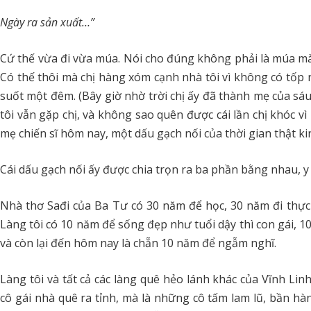
Ngày ra sản xuất…”
Cứ thế vừa đi vừa múa. Nói cho đúng không phải là múa mà l
Có thế thôi mà chị hàng xóm cạnh nhà tôi vì không có tốp
suốt một đêm. (Bây giờ nhờ trời chị ấy đã thành mẹ của sáu
tôi vẫn gặp chị, và không sao quên được cái lần chị khóc v
mẹ chiến sĩ hôm nay, một dấu gạch nối của thời gian thật k
Cái dấu gạch nối ấy được chia trọn ra ba phần bằng nhau, y
Nhà thơ Sađi của Ba Tư có 30 năm để học, 30 năm đi thực
Làng tôi có 10 năm để sống đẹp như tuổi dậy thì con gái, 10
và còn lại đến hôm nay là chẵn 10 năm để ngẫm nghĩ.
Làng tôi và tất cả các làng quê hẻo lánh khác của Vĩnh Li
cô gái nhà quê ra tỉnh, mà là những cô tấm lam lũ, bần 