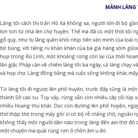
MẢNH LÀNG 
Làng tôi cách thị trấn Hồ Xá không xa, người lớn đi bộ gần
lon ton từ nhà lên chợ huyện. Thế mà đã có một thời tôi n
gỗ quý, như bị lãng quên khỏi nhịp tiến văn minh của loài ng
bịt bùng, với tiếng ru khàn khàn của bà già hàng xóm giữ
họp trong Rú Lịnh, một khoảng rừng còn lại của thời hoan
lần giặc Pháp càn về chiếm làng tôi ba ngày, cả làng chạy v
và họp chợ. Làng đồng bằng mà cuộc sống không khác mấy
Từ làng tôi đi ngược lên phố huyện, trước đây cũng là mộ
thành Sở cao su. Tuy vậy, rừng vẫn còn nhiều cây cối lúp x
nhiều hoang thú khác. Dọc con đường lên phố huyện, ngay
thờ thập thò trong mấy gốc si có bộ rễ chằng chịt, ngoằn ng
không thấy một người dân nào trong làng đến am thờ đó 
một chuyện ma quái rùng rợn ở chốn âm u đó.