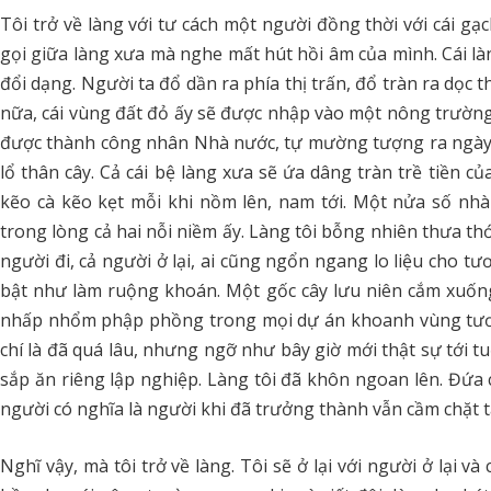
Tôi trở về làng với tư cách một người đồng thời với cái gạc
gọi giữa làng xưa mà nghe mất hút hồi âm của mình. Cái là
đổi dạng. Người ta đổ dần ra phía thị trấn, đổ tràn ra dọc
nữa, cái vùng đất đỏ ấy sẽ được nhập vào một nông trườn
được thành công nhân Nhà nước, tự mường tượng ra ngày 
lổ thân cây. Cả cái bệ làng xưa sẽ ứa dâng tràn trề tiền củ
kẽo cà kẽo kẹt mỗi khi nồm lên, nam tới. Một nửa số nh
trong lòng cả hai nỗi niềm ấy. Làng tôi bỗng nhiên thưa th
người đi, cả người ở lại, ai cũng ngổn ngang lo liệu cho tư
bật như làm ruộng khoán. Một gốc cây lưu niên cắm xuố
nhấp nhổm phập phồng trong mọi dự án khoanh vùng tương 
chí là đã quá lâu, nhưng ngỡ như bây giờ mới thật sự tới t
sắp ăn riêng lập nghiệp. Làng tôi đã khôn ngoan lên. Đứa
người có nghĩa là người khi đã trưởng thành vẫn cầm chặt t
Nghĩ vậy, mà tôi trở về làng. Tôi sẽ ở lại với người ở lại và