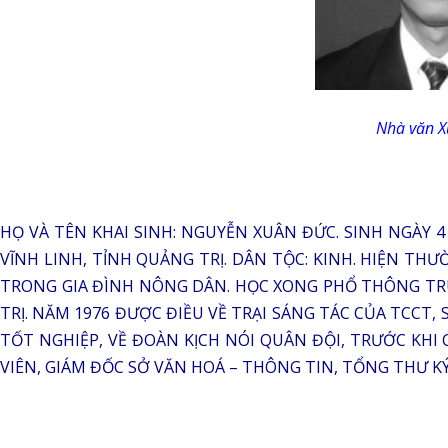
Nhà văn 
HỌ VÀ TÊN KHAI SINH: NGUYỄN XUÂN ĐỨC. SINH NGÀY 4
VĨNH LINH, TỈNH QUẢNG TRỊ. DÂN TỘC: KINH. HIỆN THƯ
TRONG GIA ĐÌNH NÔNG DÂN. HỌC XONG PHỔ THÔNG TR
TRỊ. NĂM 1976 ĐƯỢC ĐIỀU VỀ TRẠI SÁNG TÁC CỦA TCCT,
TỐT NGHIỆP, VỀ ĐOÀN KỊCH NÓI QUÂN ĐỘI, TRƯỚC KHI
VIÊN, GIÁM ĐỐC SỞ VĂN HOÁ – THÔNG TIN, TỔNG THƯ K