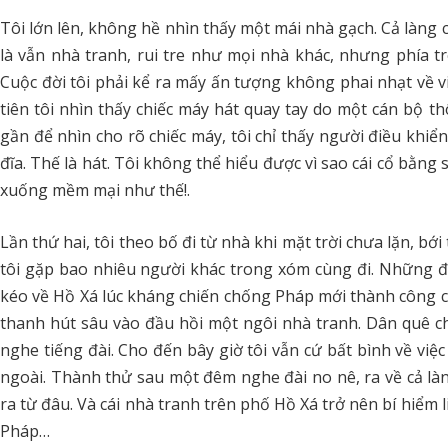
Tôi lớn lên, không hề nhìn thấy một mái nhà gạch. Cả làng c
là vẫn nhà tranh, rui tre như mọi nhà khác, nhưng phía t
Cuộc đời tôi phải kể ra mấy ấn tượng không phai nhạt về vi
tiên tôi nhìn thấy chiếc máy hát quay tay do một cán bộ t
gần để nhìn cho rõ chiếc máy, tôi chỉ thấy người điều khiể
đĩa. Thế là hát. Tôi không thể hiểu được vì sao cái cổ bằng 
xuống mềm mại như thế!.
Lần thứ hai, tôi theo bố đi từ nhà khi mặt trời chưa lặn, b
tôi gặp bao nhiêu người khác trong xóm cùng đi. Những 
kéo về Hồ Xá lúc kháng chiến chống Pháp mới thành công 
thanh hút sâu vào đầu hồi một ngôi nhà tranh. Dân quê chún
nghe tiếng đài. Cho đến bây giờ tôi vẫn cứ bất bình về việc 
ngoài. Thành thử sau một đêm nghe đài no nê, ra về cả làng
ra từ đâu. Và cái nhà tranh trên phố Hồ Xá trở nên bí hiểm 
Pháp…