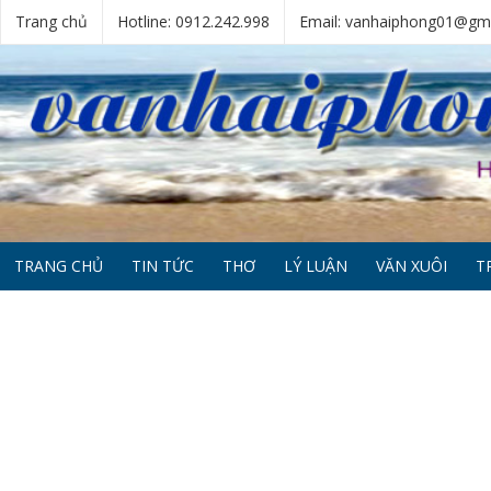
Trang chủ
Hotline: 0912.242.998
Email: vanhaiphong01@gm
TRANG CHỦ
TIN TỨC
THƠ
LÝ LUẬN
VĂN XUÔI
T