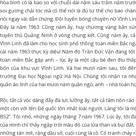
hòa bình có là bao so với chuỗi dài năm sáu trăm năm trướ
soi gương chải tóc mà có thể nói là đủ tư thế cho bao chàng 
nói ngay vài dẫn chứng. Đội tuyển bóng chuyền nữ Vĩnh L
Đấy là năm 1963. Cũng năm ấy, huy chương vàng bắn sún
tuyển thủ Quảng Ninh ở vòng chung kết. Cũng năm ấy, cả 
Vĩnh Linh đã làm cho học sinh phổ thông toàn miền Bắc ngẩn 
cái năm 1963 thực kỳ diệu! Năm đó Trần Đức Vận đang tốt 
toàn miền Bắc gặp anh – lúc ấy là một cậu bé đen điu thấp
bốn của khu vực Vĩnh Linh. Và hai mươi năm sau, tôi đế
trường Đại học Ngoại ngữ Hà Nội. Chúng tôi nhận ra n
quần áo lính của hai mươi năm quân ngũ; anh – nhà toán học 
Rồi, tất cả vóc dáng đẫy đà lực lưỡng ấy, tất cả tâm hồn rà
một còn với tên Đế quốc lớn nhất loài người. Làng tôi là 
B52”. Tôi nhớ, những ngày tháng 7 năm 1967. Lúc ấy, tôi đ
của mình chỉ thấy ngập trời màu đỏ của lửa than và bụi đất.
những tán mít, rặng dầu sở, cuối cùng là cỏ. Cỏ tranh cháy 