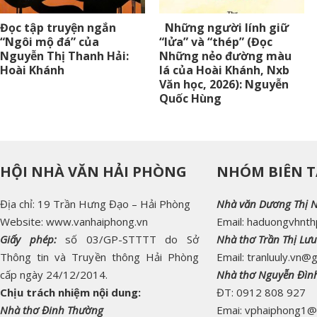
Đọc tập truyện ngắn
Những người lính giữ
“Ngôi mộ đá” của
“lửa” và “thép” (Đọc
Nguyễn Thị Thanh Hải:
Những nẻo đường màu
Hoài Khánh
lá của Hoài Khánh, Nxb
Văn học, 2026): Nguyễn
Quốc Hùng
HỘI NHÀ VĂN HẢI PHÒNG
NHÓM BIÊN T
Địa chỉ: 19 Trần Hưng Đạo – Hải Phòng
Nhà văn Dương Thị 
Website: www.vanhaiphong.vn
Email: haduongvhnt
Giấy phép:
số 03/GP-STTTT do Sở
Nhà thơ Trần Thị Lưu
Thông tin và Truyền thông Hải Phòng
Email: tranluuly.vn@
cấp ngày 24/12/2014.
Nhà thơ Nguyễn Đìn
Chịu trách nhiệm nội dung:
ĐT: 0912 808 927
Nhà thơ Đinh Thường
Emai: vphaiphong1@