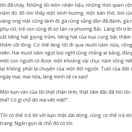
tôi đã cháy. Những lối mòn nhân hậu, những thói quen cộ
năm đó đố tìm thấy một bình hương, một bàn thờ, bói cũn
vàng ong mật cũng lánh đi; gà rừng vắng dần đã đành, gà n
phụ nữ, trẻ con cũng đi sơ tán ra phương Bắc. Làng tôi trầ
cất tiếng hát giọng trầm, tiếng hát của loại cung bậc thâ
thẳm cõi lòng. Cứ thế làng tôi đi qua mười năm nữa, cộ
niên. Hai mươi năm ngọt bùi nghĩ cũng chẳng ai bằng, đắn
một con người có được một khoảng vài chục năm sống hết 
lại không phải là chuyện của một đời người. Tuổi của đất
ngày mai, mai nữa, làng mình sẽ ra sao?
Một bạn văn của tôi thật chân tình, thật tâm đắc đã hỏi tôi
thế? Có gì chỗ đó mà viết mãi?”.
Tôi có thể trả lời với bạn thật dài dòng, cũng có thể trả 
trang. Ngắn gọn là: chỗ đó có tôi.