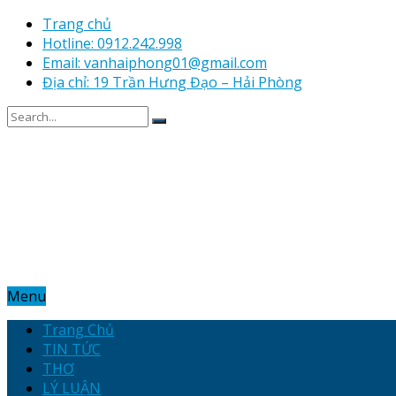
Trang chủ
Hotline: 0912.242.998
Email: vanhaiphong01@gmail.com
Địa chỉ: 19 Trần Hưng Đạo – Hải Phòng
Menu
Trang Chủ
TIN TỨC
THƠ
LÝ LUẬN