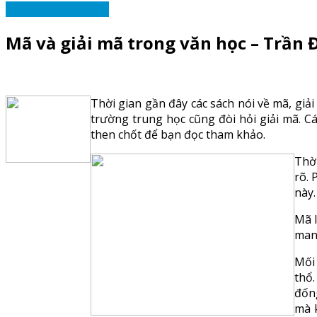
LÝ LUẬN PHÊ BÌNH
Mã và giải mã trong văn học – Trần 
Thời gian gần đây các sách nói về mã, giả
trường trung học cũng đòi hỏi giải mã. Cá
then chốt để bạn đọc tham khảo.
Thời
rõ. 
này.
Mã l
mang
Mối 
thổ.
đống
mà k