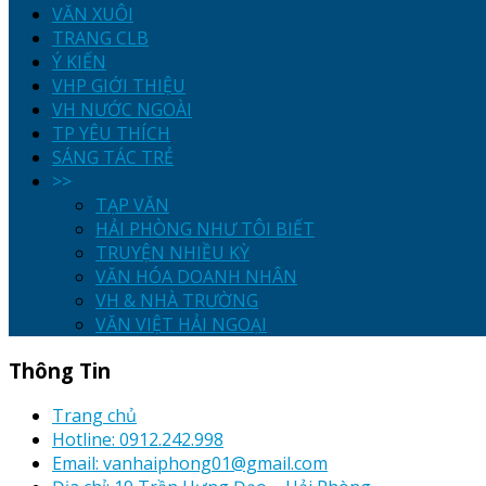
VĂN XUÔI
TRANG CLB
Ý KIẾN
VHP GIỚI THIỆU
VH NƯỚC NGOÀI
TP YÊU THÍCH
SÁNG TÁC TRẺ
>>
TẠP VĂN
HẢI PHÒNG NHƯ TÔI BIẾT
TRUYỆN NHIỀU KỲ
VĂN HÓA DOANH NHÂN
VH & NHÀ TRƯỜNG
VĂN VIỆT HẢI NGOẠI
Thông Tin
Trang chủ
Hotline: 0912.242.998
Email: vanhaiphong01@gmail.com