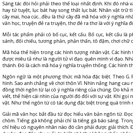
Sáng tác đòi hỏi phải theo thể loại nhất định. Khi đó nhà
hay tứ tuyệt, lục bát hay song thất lục bát. Nhân vật trữ 
cây mai, hoa cúc…đều là thứ cây đã mã hóa với ý nghĩa nhấ
văn học, truyện đẻ ra truyện, thơ đẻ ra thơ là với ý nghĩa đ
Mỗi tác phẩm phải có bố cục, kết cấu. Bố cục, kết cấu là
sánh, đối chiếu, tương phản, phản thấn, tô đậm, chơi chữ c
Mã hóa thể hiện trong các hình tượng nhân vật. Các hình 
được miêu tả như là người tử vì đạo. quên mình vì đạo. Nh
thánh. Đó là cách mã hóa ý nghĩa truyền thống. Các hình 
Ngôn ngữ là một phương thức mã hóa đặc biệt. Theo G. Po
hình. Sao anh chẳng về chơi thôn Vĩ. Nhìn nắng hang cau 
đồng thời ngôn từ lại có ý nghĩa riêng của chúng. Do khả 
viết, thể hiện cái nhìn của người đó đối với sự vật. Khi gọi
vật. Như thế ngôn từ có tác dụng đặc biệt trong quá trình
Giải mã văn học bắt đầu từ đọc hiểu văn bản ngôn từ. Đọ
chòm. Tiếng gà không phải chỉ là tiếng gà báo sáng. Trong 
chỉ hiệu có nguyên nhân nào đó cần phải được giải thích. 