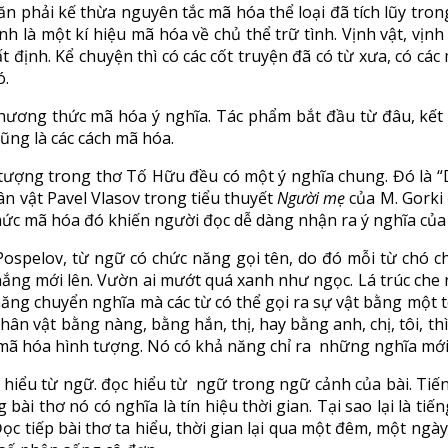
 văn phải kế thừa nguyên tắc mã hóa thể loại đã tích lũy tro
tình là một kí hiệu mã hóa về chủ thể trữ tình. Vịnh vật, v
t định. Kể chuyện thì có các cốt truyện đã có từ xưa, có cá
ó.
 phương thức mã hóa ý nghĩa. Tác phẩm bắt đầu từ đâu, kết t
ũng là các cách mã hóa.
tượng trong thơ Tố Hữu đều có một ý nghĩa chung. Đó là “Dâ
ân vật Pavel Vlasov trong tiểu thuyết
Người mẹ
của M. Gorki 
thức mã hóa đó khiến người đọc dễ dàng nhận ra ý nghĩa của
spelov, từ ngữ có chức năng gọi tên, do đó mỗi từ chó chứ
nắng mới lên. Vườn ai mướt quá xanh như ngọc. Lá trúc che
năng chuyển nghĩa mà các từ có thể gọi ra sự vật bằng một t
 nhân vật bằng nàng, bằng hắn, thị, hay bằng anh, chị, tôi, t
 mã hóa hình tượng. Nó có khả năng chỉ ra những nghĩa mới 
c hiểu từ ngữ. đọc hiểu từ ngữ trong ngữ cảnh của bài. Ti
bài thơ nó có nghĩa là tín hiệu thời gian. Tại sao lại là ti
Đọc tiếp bài thơ ta hiểu, thời gian lại qua một đêm, một ngà