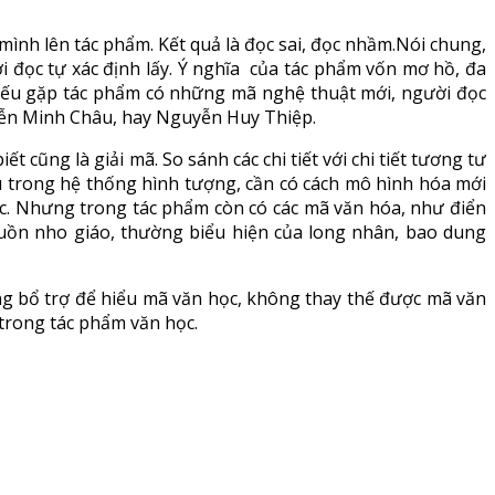
ình lên tác phẩm. Kết quả là đọc sai, đọc nhầm.Nói chung,
i đọc tự xác định lấy. Ý nghĩa của tác phẩm vốn mơ hồ, đa
 Nếu gặp tác phẩm có những mã nghệ thuật mới, người đọc
yễn Minh Châu, hay Nguyễn Huy Thiệp.
t cũng là giải mã. So sánh các chi tiết với chi tiết tương tư
u trong hệ thống hình tượng, cần có cách mô hình hóa mới
 học. Nhưng trong tác phẩm còn có các mã văn hóa, như điển
nguồn nho giáo, thường biểu hiện của long nhân, bao dung
ng bổ trợ để hiểu mã văn học, không thay thế được mã văn
 trong tác phẩm văn học.