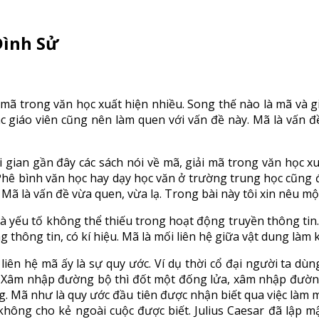
Đình Sử
i mã trong văn học xuất hiện nhiều. Song thế nào là mã và g
c giáo viên cũng nên làm quen với vấn đề này. Mã là vấn đề
 gian gần đây các sách nói về mã, giải mã trong văn học xu
Phê bình văn học hay dạy học văn ở trường trung học cũng đ
 Mã là vấn đề vừa quen, vừa lạ. Trong bài này tôi xin nêu m
à yếu tố không thể thiếu trong hoạt động truyền thông tin. 
 thông tin, có kí hiệu. Mã là mối liên hệ giữa vật dung làm k
liên hệ mã ấy là sự quy ước. Ví dụ thời cổ đại người ta dù
 Xâm nhập đường bộ thì đốt một đống lửa, xâm nhập đường 
. Mã như là quy ước đầu tiên được nhận biết qua việc làm m
hông cho kẻ ngoài cuộc được biết. Julius Caesar đã lập m