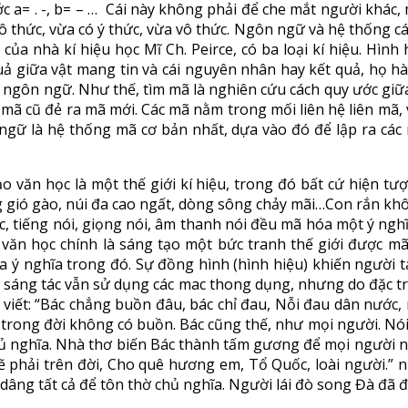
 a= . -, b= – … Cái này không phải để che mắt người khác,
 thức, vừa có ý thức, vừa vô thức. Ngôn ngữ và hệ thống c
của nhà kí hiệu học Mĩ Ch. Peirce, có ba loại kí hiệu. Hìn
ả giữa vật mang tin và cái nguyên nhân hay kết quả, họ hà
hư ngôn ngữ. Như thế, tìm mã là nghiên cứu cách quy ước giữ
, mã cũ đẻ ra mã mới. Các mã nằm trong mối liên hệ liên mã,
ngữ là hệ thống mã cơ bản nhất, dựa vào đó để lập ra các
o văn học là một thế giới kí hiệu, trong đó bất cứ hiện 
ếng gió gào, núi đa cao ngất, dòng sông chảy mãi…Con rắn khô
ục, tiếng nói, giọng nói, âm thanh nói đều mã hóa một ý nghĩ
c văn học chính là sáng tạo một bức tranh thế giới được 
ý nghĩa trong đó. Sự đồng hình (hình hiệu) khiến người ta 
 sáng tác vẫn sử dụng các mac thong dụng, nhưng do đặc trư
u viết: “Bác chẳng buồn đâu, bác chỉ đau, Nỗi đau dân nướ
mà trong đời không có buồn. Bác cũng thế, như mọi người. N
nghĩa. Nhà thơ biến Bác thành tấm gương để mọi người noi the
ẽ phải trên đời, Cho quê hương em, Tổ Quốc, loài người.” 
, dâng tất cả để tôn thờ chủ nghĩa. Người lái đò song Đà đã