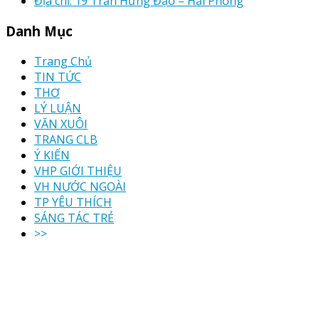
Địa chỉ: 19 Trần Hưng Đạo – Hải Phòng
Danh Mục
Trang Chủ
TIN TỨC
THƠ
LÝ LUẬN
VĂN XUÔI
TRANG CLB
Ý KIẾN
VHP GIỚI THIỆU
VH NƯỚC NGOÀI
TP YÊU THÍCH
SÁNG TÁC TRẺ
>>