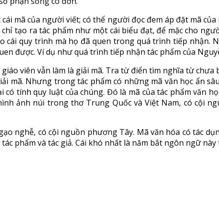
 số phận sống cô đơn.
cái mã của người viết; có thể người đọc đem áp đặt mã của m
à chỉ tạo ra tác phẩm như một cái biểu đạt, để mặc cho ngườ
o cái quy trình mà họ đã quen trong quá trình tiếp nhận.
uen được. Ví dụ như quá trình tiếp nhận tác phẩm của Ngu
iáo viên vẫn làm là giải mã. Tra từ điển tìm nghĩa từ chưa biế
à giải mã. Nhưng trong tác phẩm có những mã văn học ẩn sâ
p lại có tính quy luật của chúng. Đó là mã của tác phẩm văn
ư hình ảnh núi trong thơ Trung Quốc và Việt Nam, có cội 
ngạo nghễ, có cội nguồn phương Tây. Mã văn hóa có tác dụ
 tác phẩm và tác giả. Cái khó nhất là năm bắt ngôn ngữ này