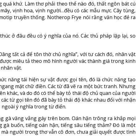
ng quá khứ. Làm thơ phải theo thể nào đó, thất ngôn bát cú
ịnh mây, vịnh hoa, vịnh người…đều có các mẫu mực. Cây tùng,
c motip truyền thống. Notherop Frye nói rằng văn học đẻ ra
húc ở đâu đều có ý nghĩa của nó. Các thủ pháp lặp lại, so
ng tất cả để tôn thờ chủ nghĩa”, với tư cách đó, nhân vật
được miêu tả theo mô hình người vác thành giá trong kinh
 nhân vật.
c năng tái hiện sự vật được gọi tên, đó là chức năng tạo
 ngang mặt chữ điền. Các từ đã vẽ ra một bức tranh. Nhưng
ên khác, và do đó có thể bày tỏ thái độ chủ quan của người
hì các từ gọi tên đó đã bày tỏ thái độ khác nhau đối với nhận
ngoài ý nghĩa trong từ điển.
ếng gà văng vẳng gáy trên bom. Oán hận trông ra khắp mọi
ếng gà buốn, tiếng oán hận, tiếng sâu tiếng thảm? Đó là một
y mà người trong thơ vẫn cô đơn, chưa giải quyết được tình