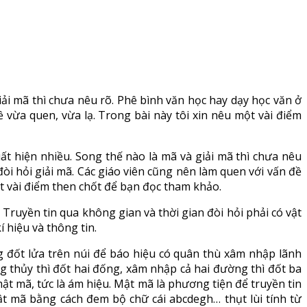
iải mã thì chưa nêu rõ. Phê bình văn học hay dạy học văn ở
 vừa quen, vừa lạ. Trong bài này tôi xin nêu một vài điểm
ất hiện nhiều. Song thế nào là mã và giải mã thì chưa nêu
òi hỏi giải mã. Các giáo viên cũng nên làm quen với vấn đề
ột vài điểm then chốt để bạn đọc tham khảo.
Truyền tin qua không gian và thời gian đòi hỏi phải có vật
í hiệu và thông tin.
ng đốt lửa trên núi để báo hiệu có quân thù xâm nhập lãnh
thủy thì đốt hai đống, xâm nhập cả hai đường thì đốt ba
ật mã, tức là ám hiệu. Mật mã là phương tiện để truyền tin
ật mã bằng cách đem bộ chữ cái abcdegh… thụt lùi tính từ