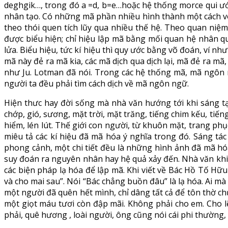
deghgik…, trong đó a =d, b=e…hoặc hệ thống morce qui ước
nhân tạo. Có những mã phần nhiều hình thành một cách vô
theo thói quen tích lũy qua nhiều thế hệ. Theo quan niệm 
được biểu hiện; chỉ hiệu lập mã bằng mối quan hệ nhân qu
lửa. Biểu hiệu, tức kí hiệu thì quy ước bằng võ đoán, ví n
mã này đẻ ra mã kia, các mã dịch qua dịch lại, mã đẻ ra mã
như Ju. Lotman đã nói. Trong các hệ thống mã, mã ngôn 
người ta đều phải tìm cách dịch về mã ngôn ngữ.
Hiện thưc hay đời sống mà nhà văn hướng tới khi sáng tạ
chớp, gió, sương, mặt trời, mặt trăng, tiếng chim kếu, ti
hiểm, lén lút. Thế giới con người, từ khuôn mặt, trang ph
miêu tả các kí hiệu đã mã hóa ý nghĩa trong đó. Sáng tá
phong cảnh, một chi tiết đều là những hình ảnh đã mã hóa 
suy đoán ra nguyên nhân hay hệ quả xảy đến. Nhà văn khi
các biện pháp lạ hóa để lập mã. Khi viết về Bác Hồ Tố Hữ
và cho mai sau”. Nói “Bác chẳng buồn đâu” là lạ hóa. Ai 
một người đã quên hết mình, chỉ dâng tất cả để tôn thờ chủ 
một giọt máu tươi còn đập mãi. Không phải cho em. Cho l
phải, quê hương , loài người, ông cũng nói cái phi thường