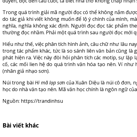
duyên, đọc đến câu cuối, ta biết nhà thơ không chấp nhận
Trong quá trình giải mã người đọc có thể không nắm được 
do tác giả khi viết không muốn để lộ ý chính của mình, m
nghĩa, nghĩa không xác định. Người đọc đọc tác phẩm the
thường đọc nhầm. Phải một quá trình sau người đọc mới q
Hiểu như thế, việc phân tích hình ảnh, câu chữ như lâu nay g
trong tác phẩm khác, tức là so sánh liên văn bản cũng l
phát hiện ra. Việc này đòi hỏi phân tích các motip, sự lặ
cố, các mối lien hệ do quá trình văn hóa tạo nên. Ví nh
(nhân giả nhạo sơn).
Núi trong bài
Hi mã lạp sơn
của Xuân Diệu là núi cô đơn, 
học do nhà văn tạo nên. Mã văn học chính là ngôn ngữ của
Nguồn: https://trandinhsu
Bài viết khác