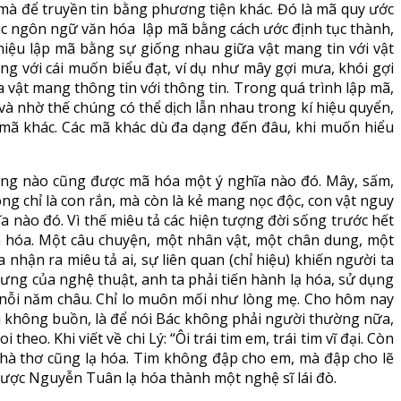
 mà để truyền tin bằng phương tiện khác. Đó là mã quy ước
ác ngôn ngữ văn hóa lập mã bằng cách ước định tục thành,
h hiệu lập mã bằng sự giống nhau giữa vật mang tin với vật
ng với cái muốn biểu đạt, ví dụ như mây gợi mưa, khói gợi
a vật mang thông tin với thông tin. Trong quá trình lập mã,
 và nhờ thế chúng có thể dịch lẫn nhau trong kí hiệu quyển,
 mã khác. Các mã khác dù đa dạng đến đâu, khi muốn hiểu
tượng nào cũng được mã hóa một ý nghĩa nào đó. Mây, sấm,
ng chỉ là con rắn, mà còn là kẻ mang nọc độc, con vật nguy
a nào đó. Vì thế miêu tả các hiện tượng đời sống trước hết
mã hóa. Một câu chuyện, một nhân vật, một chân dung, một
nhận ra miêu tả ai, sự liên quan (chỉ hiệu) khiến người ta
ng của nghệ thuật, anh ta phải tiến hành lạ hóa, sử dụng
c, nỗi năm châu. Chỉ lo muôn mối như lòng mẹ. Cho hôm nay
ói không buồn, là để nói Bác không phải người thường nữa,
o. Khi viết về chi Lý: “Ôi trái tim em, trái tim vĩ đại. Còn
nhà thơ cũng lạ hóa. Tim không đập cho em, mà đập cho lẽ
 được Nguyễn Tuân lạ hóa thành một nghệ sĩ lái đò.