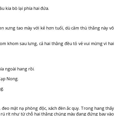
kia bò lại phía hai đứa.
uen xưng tao mày với kẻ hơn tuổi, dù căm thù thằng này vô
lom khom sau lưng, cả hai thằng đều tỏ vẻ vui mừng vì hai
ía ngoài hang rồi.
 Cạp Nong.
g.
, đeo mặt nạ phòng độc, xách đèn ắc quy. Trong hang thấy
ng rú rít như từ chỗ hai thằng chúng mày đang đứng bay vào