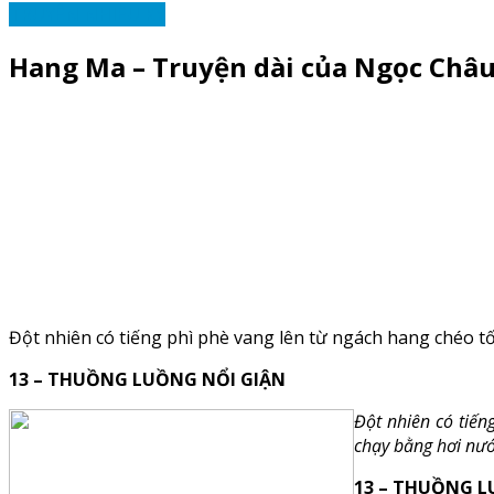
TRUYỆN NHIỀU KỲ
Hang Ma – Truyện dài của Ngọc Châu 
Đột nhiên có tiếng phì phè vang lên từ ngách hang chéo t
13 – THUỒNG LUỒNG NỔI GIẬN
Đột nhiên có tiến
chạy bằng hơi nướ
13 – THUỒNG L