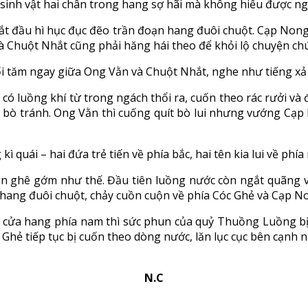
 sinh vật hai chân trong hang sợ hãi mà không hiểu được n
bắt đầu hì hục đục đẽo trần đoạn hang đuôi chuột. Cạp Non
à Chuột Nhắt cũng phải hăng hái theo để khỏi lộ chuyện chú
ối tăm ngay giữa Ong Vằn và Chuột Nhắt, nghe như tiếng xả
y có luồng khí từ trong ngách thổi ra, cuốn theo rác rưởi 
ười bò tránh. Ong Vằn thì cuống quít bò lui nhưng vướng 
 quái – hai đứa trẻ tiến về phía bắc, hai tên kia lui về ph
ghê gớm như thế. Đầu tiên luồng nước còn ngắt quãng với 
 hang đuôi chuột, chảy cuồn cuộn về phía Cóc Ghẻ và Cạp No
n cửa hang phía nam thì sức phun của quỷ Thuồng Luồng bị
c Ghẻ tiếp tục bị cuốn theo dòng nước, lăn lục cục bên cạn
N.C