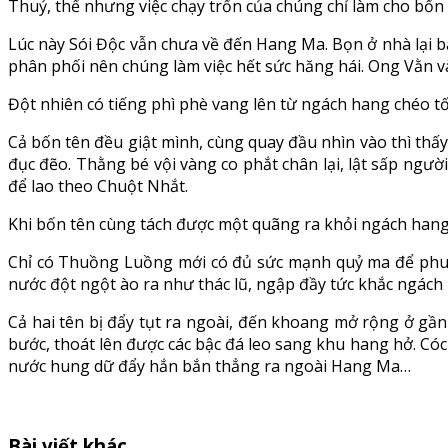
Thuỷ, thế nhưng việc chạy trốn của chúng chỉ làm cho bốn
Lúc này Sói Độc vẫn chưa về đến Hang Ma. Bọn ở nhà lại 
phân phối nên chúng làm việc hết sức hăng hái. Ong Vằn v
Đột nhiên có tiếng phì phè vang lên từ ngách hang chéo t
Cả bốn tên đều giật mình, cùng quay đầu nhìn vào thì thấ
đục đẽo. Thằng bé vội vàng co phắt chân lại, lật sấp ng
để lao theo Chuột Nhắt.
Khi bốn tên cùng tách được một quãng ra khỏi ngách hang kì
Chỉ có Thuồng Luồng mới có đủ sức mạnh quỷ ma để phun 
nước đột ngột ào ra như thác lũ, ngập đầy tức khắc ngách
Cả hai tên bị đẩy tụt ra ngoài, đến khoang mở rộng ở gầ
bước, thoát lên được các bậc đá leo sang khu hang hở. Có
nước hung dữ đẩy hắn bắn thẳng ra ngoài Hang Ma…
Bài viết khác