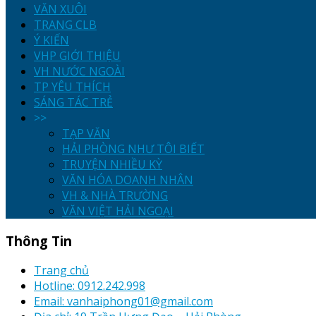
VĂN XUÔI
TRANG CLB
Ý KIẾN
VHP GIỚI THIỆU
VH NƯỚC NGOÀI
TP YÊU THÍCH
SÁNG TÁC TRẺ
>>
TẠP VĂN
HẢI PHÒNG NHƯ TÔI BIẾT
TRUYỆN NHIỀU KỲ
VĂN HÓA DOANH NHÂN
VH & NHÀ TRƯỜNG
VĂN VIỆT HẢI NGOẠI
Thông Tin
Trang chủ
Hotline: 0912.242.998
Email: vanhaiphong01@gmail.com