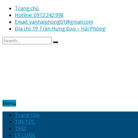
Trang chủ
Hotline: 0912.242.998
Email: vanhaiphong01@gmail.com
Địa chỉ: 19 Trần Hưng Đạo – Hải Phòng
Menu
Trang Chủ
TIN TỨC
THƠ
LÝ LUẬN