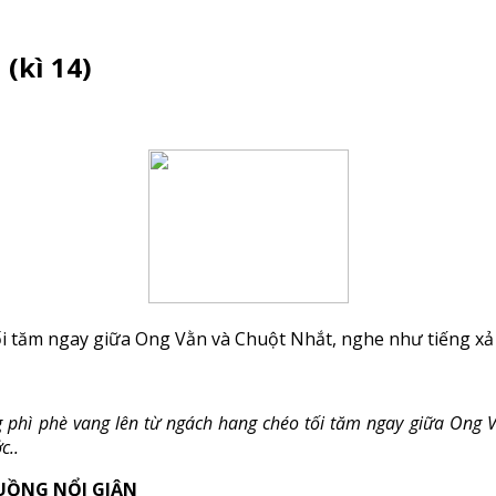
(kì 14)
ối tăm ngay giữa Ong Vằn và Chuột Nhắt, nghe như tiếng xả
g phì phè vang lên từ ngách hang chéo tối tăm ngay giữa Ong 
c..
UỒNG NỔI GIẬN