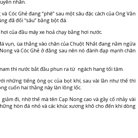
guyên nhân.
g và Cóc Ghẻ đang “phê” sau một sâu đặc cách của Ong Vằn
ng đã đổi “sâu” bằng bột đá.
 hơi của đầu máy xe hoả chạy bằng hơi nước.
và đá vụn, ùa thẳng vào chân của Chuột Nhắt đang nằm ngửa
Cạp Nong và Cóc Ghẻ ở đằng sau nên nó đành đạp mạnh chân
ía nam thì nước bắt đầu phun ra từ ngách hang tối tăm.
những tiếng òng ọc của bọt khí, sau vài lần như thế thì
ng cuốn hai thằng này lăn lông lốc.
 giảm đi, nhờ thế mà tên Cạp Nong cao và gầy cố nhảy vài
h những hòn đá nhỏ và các khúc xương khô cho đến khi dòng