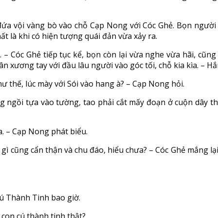
đứa vội vàng bò vào chỗ Cạp Nong với Cóc Ghẻ. Bọn người l
 là khi có hiện tượng quái đản vừa xảy ra.
. – Cóc Ghẻ tiếp tục kể, bọn còn lại vừa nghe vừa hãi, cũng
xương tay với đầu lâu người vào góc tối, chỗ kia kìa. – Hắ
ư thế, lúc mày với Sói vào hang à? – Cạp Nong hỏi.
ựng ngồi tựa vào tường, tao phải cắt mấy đoạn ở cuộn dây
. – Cạp Nong phát biểu.
i gì cũng cẩn thận và chu đáo, hiểu chưa? – Cóc Ghẻ mắng l
Cú Thành Tinh bao giờ.
 con cú thành tinh thật?