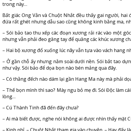
trong này…
Bất giác Ong Vằn và Chuột Nhắt đều thấy gai người, hai 
đứa rất ghét nhưng dẫu sao cũng không kinh bằng ma, nhất
– Sói bảo tao thu xếp các đoạn xương rải rác vào một góc
nhưng vẫn phải đeo găng tay để quăng các khúc xương chân 
– Hai bộ xương đổ xuống lúc nãy vẫn tựa vào vách hang nh
– Ở gần chỗ ấy nhưng nằm soài dưới nền. Sói bắt tao d
như vậy. Sói bảo để dọa bọn nào bén mảng qua đây.
– Có thằng đếch nào dám lại gần Hang Ma này mà phải dọa
– Thế bọn mình thì sao? Mày ngu bỏ mẹ đi. Sói Độc làm cá
lòng…
– Cú Thành Tinh đã đến đây chưa?
– Ai mà biết được, nghe nói không ai được nhìn thấy mặt 
– Kinh nhỉ. – Chuột Nhắt tham gia vào chuyện. – Hay đấy là