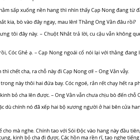
ằm sấp xuống nền hang thì nhìn thấy Cạp Nong đang từ đầu 
t kia, bò vào đây ngay, mau lên! Thằng Ong Vằn đâu rồi?
lưng tôi đây này. – Chuột Nhắt trả lời, cu cậu vẫn không q
ồi, Cóc Ghẻ ạ. – Cạp Nong ngoái cổ nói lại với thằng đang 
thì chết cha, ra chỗ này đi Cạp Nong ơi! – Ong Vằn vẫy.
rong này thôi hai đứa bay. Cóc ngoé, rắn rết chạy hết ra ph
y kinh bỏ cha lên được. – Ong Vằn vẫn chưa chịu bò đến chỗ
 mặc dù chính nó đã xếp hai bộ xương người ở hai bên cửa han
ể cho mà nghe. Chính tao với Sói Độc vào hang này đầu tiên
tung, kinh bỏ cha đi được. Các hồn ma rền rĩ, tao nghe tiế