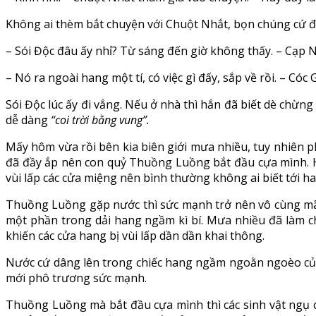
Không ai thèm bắt chuyện với Chuột Nhắt, bọn chúng cứ 
– Sói Độc đâu ấy nhỉ? Từ sáng đến giờ không thấy. – Cạp 
– Nó ra ngoài hang một tí, có việc gì đấy, sắp về rồi. – Cóc
Sói Độc lúc ấy đi vắng. Nếu ở nhà thì hắn đã biết dè chừng
dễ dàng
“coi trời bằng vung”.
Mấy hôm vừa rồi bên kia biên giới mưa nhiều, tuy nhiên 
đã đầy ắp nên con quỷ Thuồng Luồng bắt đầu cựa mình. Ha
vùi lấp các cửa miệng nên bình thường không ai biết tới ha
Thuồng Luồng gặp nước thì sức mạnh trở nên vô cùng mãnh
một phần trong dải hang ngầm kì bí. Mưa nhiều đã làm c
khiến các cửa hang bị vùi lấp dần dần khai thông.
Nước cứ dâng lên trong chiếc hang ngầm ngoằn ngoèo của 
mới phô trương sức mạnh.
Thuồng Luồng mà bắt đầu cựa mình thì các sinh vật ngụ 