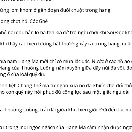
đứng lom khom ở gần đoạn đuôi chuột trong hang.
Nong chợt hỏi Cóc Ghẻ.
 Ghẻ nói dối, hắn lo ba tên kia dở trò ngồi chơi khi Sói Độc k
 khi thấy các hiện tượng bất thường xảy ra trong hang, quân
phía nam Hang Ma mới chỉ có mưa lác đác. Nước ở các hồ ao
ng của Thuồng Luồng nằm xuyên giữa dãy núi đá vôi, đoạn 
ng ổ của loài quỷ dữ.
 liệt. Chẳng thế mà từ ngàn xưa nó đã khiến cho đối thủ 
ho con quỷ này hồi phục đủ công lực sau một giấc ngủ dài
Thuồng Luồng, trải dài giữa khu biên giới. Đợi đến lúc m
cư trong mọi ngóc ngách của Hang Ma cảm nhận được ngay