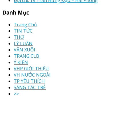
Địa chỉ: 19 Trần Hưng Đạo – Hải Phòng
Danh Mục
Trang Chủ
TIN TỨC
THƠ
LÝ LUẬN
VĂN XUÔI
TRANG CLB
Ý KIẾN
VHP GIỚI THIỆU
VH NƯỚC NGOÀI
TP YÊU THÍCH
SÁNG TÁC TRẺ
>>