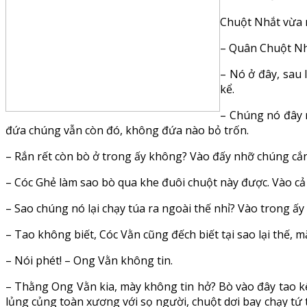
Chuột Nhắt vừa n
– Quân Chuột Nhắ
– Nó ở đây, sau 
kể.
– Chúng nó đây r
đứa chúng vẫn còn đó, không đứa nào bỏ trốn.
– Rắn rết còn bò ở trong ấy không? Vào đấy nhỡ chúng cắn 
– Cóc Ghẻ làm sao bò qua khe đuôi chuột này được. Vào cả t
– Sao chúng nó lại chạy túa ra ngoài thế nhỉ? Vào trong ấ
– Tao không biết, Cóc Vằn cũng đếch biết tại sao lại thế,
– Nói phét! – Ong Vằn không tin.
– Thằng Ong Vằn kia, mày không tin hở? Bò vào đây tao k
lủng củng toàn xương với sọ người, chuột dơi bay chạy tứ 