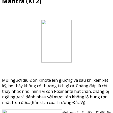
Mantra (Kì 2)
Mọi người dìu Đôn Kihôtê lên giường và sau khi xem xét
kỹ, họ thấy không có thương tích gì cả. Chàng đáp là chỉ
thấy nhức nhối mình vì con Rôxinantê hụt chân, chàng bị
ngã ngựa vì đánh nhau với mười tên khổng lồ hung tợn
nhất trên đời….(Bản dịch của Trương Đắc Vị)
Mọi người dìu Đôn Kihôtê lên