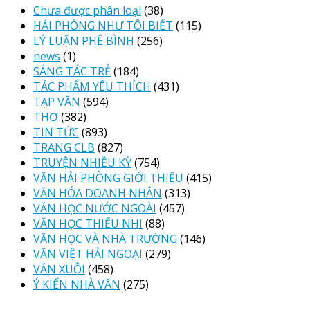
Chưa được phân loại
(38)
HẢI PHÒNG NHƯ TÔI BIẾT
(115)
LÝ LUẬN PHÊ BÌNH
(256)
news
(1)
SÁNG TÁC TRẺ
(184)
TÁC PHẨM YÊU THÍCH
(431)
TẠP VĂN
(594)
THƠ
(382)
TIN TỨC
(893)
TRANG CLB
(827)
TRUYỆN NHIỀU KỲ
(754)
VĂN HẢI PHÒNG GIỚI THIỆU
(415)
VĂN HÓA DOANH NHÂN
(313)
VĂN HỌC NƯỚC NGOÀI
(457)
VĂN HỌC THIẾU NHI
(88)
VĂN HỌC VÀ NHÀ TRƯỜNG
(146)
VĂN VIỆT HẢI NGOẠI
(279)
VĂN XUÔI
(458)
Ý KIẾN NHÀ VĂN
(275)