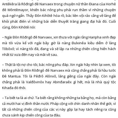
Antêkêra là Rôđrigô đê Narvaex trong chuyện nữ thần Điana của Horhê
đê Môntêmayor, khiến bác nông phu phải run thầm vì những chuyện
quá ngớ ngẩn. Thấy Đôn Kihôtê hóa rồ, bác liền vội rảo cẳng về làng để
khỏi phát điên vì những bài diễn thuyết tràng giang đại hải đó. Cuối
cùng, Đôn Kihôtê nói:
– Ngài Đôn Rôđrigô đê Narvaex, xin thưa với ngài rằng Haripha xinh đẹp
mà tôi vừa kể với ngài bây giờ là nàng Đulxinêa kiều diễm ở làng
Tôbôxô; vì nàng tôi đã, đang và sẽ lập ra những chiến công hiển hách
nhất từ xưa đến nay và mãi về sau.
– Thật là tội nợ cho tôi, bác nông phu đáp. Xin ngài hãy nhìn lại xem, tôi
không phải lả Đôn Rôđrigô đê Narvaex mà cũng chẳng phải là hầu tước
Đê Mantua. Tôi là Pêđrô Alônxô, láng giềng của ngài đây. Còn ngài
chẳng phải là Valđôvinôx hay Abinđaraêx gì hết, mà là nhà quý tộc
Kihađa đó thôi.
– Ta biết ta là ai chứ. Ta biết rằng không những ta bằng họ, mà còn bằng
cả mười hai vị đình thần nước Pháp cộng với chín danh nhân thế giới, vì
tất cả những chiến công của các vị này gộp lại hay tách riêng ra cũng
chưa sánh kịp chiến công của ta đâu.