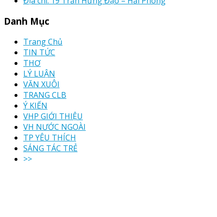
Địa chỉ: 19 Trần Hưng Đạo – Hải Phòng
Danh Mục
Trang Chủ
TIN TỨC
THƠ
LÝ LUẬN
VĂN XUÔI
TRANG CLB
Ý KIẾN
VHP GIỚI THIỆU
VH NƯỚC NGOÀI
TP YÊU THÍCH
SÁNG TÁC TRẺ
>>