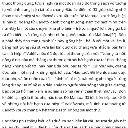
thuốc thông dụng, tức là nghĩ ra một đoạn nào đó trong sách vở tương
tự với tình trạng hiện tại của chàng. Đầu óc điên rồ đã giúp chàng nhớ
đoạn nói về hiệp sĩ Valđôvinôx với Hầu tước Đê Mantua, khi chàng hiệp
sĩ này bị hoàng tử Carlôtô đánh trọng thương, nằm trơ một mình trên
núi. Đây là một câu chuyện khá phổ biến – trẻ con, người lớn, ông già bà
cả đều biết – và cũng thật như những phép mầu của Mahôma[20]. Đôn
Kihôtê thấy tình trạng mình lúc này giống hệt. Thế là với một vẻ lầm lì,
bằng một giọng yếu ớt, vừa lăn lộn dưới đất, chàng vừa nhắc lại bản tình
ca mà hiệp sĩ Valđôvinôx đã đọc lúc bị thương trên núi: “Nương tử hỡi,
nàng ở nơi nào mà chẳng xót thương tới nỗi bất hạnh của ta? Phải chăng
nàng không biết tới, hay nàng đã phụ bạc ta rồi?”. Cứ như vậy, chàng
đọc luôn một mạch không nghỉ, tới câu: “Hầu tước Đê Mantua cao quý,
thúc phụ và ân nhân của tôi!…” tình cờ có một bác nông phu người cùng
làng đi say lúa mì về qua đấy. Thấy có người nằm sóng soài giữa đường,
bác vội tới hỏi han xem là ai, làm sao mà rên rỉ thảm thiết như vậy. Đôn
Kihôtê lại ngỡ là thúc phụ hầu tước Đê Mantua đã tới, bèn tiếp tục kể lể
về những nỗi bất hạnh của hiệp sĩ Valđôvinôx, mối tình của hoàng tử
Carlôtô với vợ chàng, y hệt trong sách, không sai một chữ.
Bác nông phu chẳng hiểu đầu đuôi ra sao, bèn lật cái lưỡi trai đã gẫy nát
và lau chùi mặt mũi đầy bụi của chàng. Lau sạch sẽ, bác nhận ngay ra