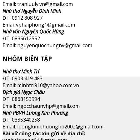
Email: tranluuly.vn@gmail.com
Nhà thơ Nguyễn Đình Minh
ĐT: 0912 808 927
Emai: vphaiphong1@gmail.com
Nhà văn Nguyễn Quốc Hùng
ĐT: 0835612552
Email: nguyenquochungnv@gmail.com
NHÓM BIÊN TẬP
Nhà thơ Minh Trí
ĐT: 0903 419 483
Email: minhtri910@yahoo.com.vn
Dịch giả Ngọc Châu
ĐT: 0868153994
Email: ngocchaunvhp@gmail.com
Nhà PBVH Lương Kim Phương
ĐT: 0335340258
Email: luongkimphuonghp2002@gmail.com
Bài vở cộng tác xin gửi về địa chỉ: