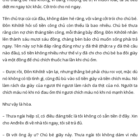
diệt mi ngay tức khắc. Cởi trói cho nó ngay.
Tên chủ trại cúi cúi đầu, không dám hé răng, vội vàng cởi trói cho chú bé.
Đôn Kihôtê hỏi số tiền công chủ còn thiếu là bao nhiêu. Chú bé thưa
rằng còn nợ chín tháng tiền công, mỗi tháng bảy đồng. Đôn Kihôtê nhân
lên thành sáu mươi sáu đồng, chàng bèn bảo chủ muốn sống phải trả
ngay. Tên này sợ hãi đáp rằng đúng như y đã thề (thật ra y đã thề câu
nào đâu), số tiền không nhiều như thế vì y đã chi cho chú bé ba đôi giày
và một đồng để chú chích thuốc hai lần khi chú ốm.
– Được rồi, Đôn Kihôtê vặn lại, nhưng thằng bé phải chịu roi vọt, mặc dù
nó không có tội tình gì, cũng đủ bù vào số tiền giày và tiền chích máu. Nó
làm rách da giày của ngươi thì ngươi làm rách da thịt của nó. Người ta
chích máu nó khi nó đau ốm thì ngươi chích máu nó khi nó mạnh khỏe.
Như vậy là hòa.
– Thưa ngài hiệp sĩ, có điều đáng tiếc là tôi không có sẵn tiền ở đây. Xin
cho Anđrêx đi về nhà tôi ngay, tôi sẽ trả đủ.
– Đi với ông ấy ư? Chú bé giãy nảy. Thưa ngài tôi không dám vì nếu