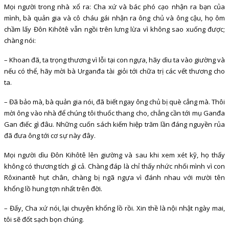
Mọi người trong nhà xổ ra: Cha xứ và bác phó cạo nhận ra bạn của
mình, bà quản gia và cô cháu gái nhận ra ông chủ và ông cậu, họ ôm
chầm lấy Đôn Kihôtê vẫn ngồi trên lưng lừa vì không sao xuống được;
chàng nói:
– Khoan đã, ta trọng thương vì lỗi tại con ngựa, hãy dìu ta vào giường và
nếu có thể, hãy mời bà Urganđa tài giỏi tới chữa trị các vết thương cho
ta.
– Đã bảo mà, bà quản gia nói, đã biết ngay ông chủ bị què cẳng mà. Thôi
mời ông vào nhà để chúng tôi thuốc thang cho, chẳng cần tới mụ Ganđa
Gan điếc gì đâu. Những cuốn sách kiếm hiệp trăm lần đáng nguyền rủa
đã đưa ông tới cơ sự này đây.
Mọi người dìu Đôn Kihôtê lên giường và sau khi xem xét kỹ, họ thấy
không có thương tích gì cả. Chàng đáp là chỉ thấy nhức nhối mình vì con
Rôxinantê hụt chân, chàng bị ngã ngựa vì đánh nhau với mười tên
khổng lồ hung tợn nhất trên đời.
– Đấy, Cha xứ nói, lại chuyện khổng lồ rồi. Xin thề là nội nhật ngày mai,
tôi sẽ đốt sạch bọn chúng.