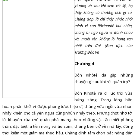
giường và sau khi xem xét kỹ, họ
thấy không có thương tích gì cả.
Chàng đáp là chỉ thấy nhức nhối
mình vì con Rôxinantê hụt chân,
chàng bị ngã ngựa vì đánh nhau
với mười tên khổng lồ hung tợn
nhất trên đời. (Bản dịch của
Trương Đắc Vị)
Chương 4
Đôn Kihôtê đã gặp những
chuyện gì sau khi rời quán trọ?
Đôn Kihôtê ra đi lúc trời vừa
hửng sáng. Trong lòng hân
hoan phấn khởi vì được phong tước hiệp sĩ, chàng vừa ngồi vừa nhún
nhảy khiến cho cả yên ngựa cũng nhún nhảy theo. Nhưng chợt nhớ tới
lời khuyên của chủ quán phải mang theo những vật cần thiết phòng
thân, đặc biệt là tiền nong và áo sơmi, chàng bèn trở về nhà lấy, đồng
thời kiếm một giám mã theo hầu. Chàng định tâm chọn bác nông dân