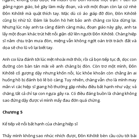
giằng ngọn giáo, bẻ gãy làm mấy đoạn, và với một đoạn còn lại cứ nhè
Đôn Kihôtê mà quật thích tay. Mặc dù có áo giáp đỡ đòn, Đôn Kihôtê
cũng bị nhừ tử. Đám lái buôn hò hét bảo anh chàng coi lừa dừng lại.
Nhưng lúc này anh ta càng đánh càng máu, đoạn giáo này gãy, anh ta
lấy một đoạn khác trút hết nỗi giận dữ lên người Đôn Kihôtê. Chàng hiệp
sĩ nằm chịu trận mưa đòn, miệng vẫn không ngớt oán trời trách đất và
dọa sẽ cho lũ vô lại biết tay.
Anh coi lừa đánh tới lúc mệt nhoài mới thôi, rồi cả bọn tiếp tục đi, dọc con
đường còn bàn tán mãi về anh chàng bị đòn. Còn trơ một mình, Đôn
Kihôtê cố gượng dậy nhưng khốn nỗi, lúc khỏe khoắn còn chẳng ăn ai
huống hồ bị đánh bò lê bò càng. Tuy nhiên, chàng vẫn cho là mình may
mắn vì các hiệp sĩ giang hồ thường gặp nhiều điều bất hạnh như vậy; vả
chăng, tất cả chỉ tại con ngựa gây ra. Có điều đáng buồn là chàng không
sao đứng dậy được vì mình mẩy đau đớn quá chừng.
Chương 5
Kể tiếp về nỗi bất hạnh của chàng hiệp sĩ
Thấy mình không sao nhúc nhích được, Đôn Kihôtê bèn cầu cứu tới bài