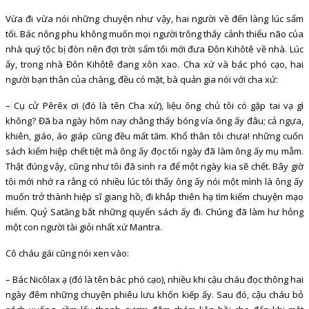
Vừa đi vừa nói những chuyện như vậy, hai người về đến làng lúc sẩm
tối. Bác nông phu không muốn mọi người trông thấy cảnh thiểu não của
nhà quý tộc bị đòn nên đợi trời sẩm tối mới đưa Đôn Kihôtê về nhà. Lúc
ấy, trong nhà Đôn Kihôtê đang xôn xao. Cha xứ và bác phó cạo, hai
người bạn thân của chàng, đều có mặt, bà quản gia nói với cha xứ:
– Cụ cử Pêrêx ơi (đó là tên Cha xứ), liệu ông chủ tôi có gặp tai vạ gì
không? Đã ba ngày hôm nay chẳng thấy bóng vía ông ấy đâu; cả ngựa,
khiên, giáo, áo giáp cũng đều mất tăm. Khổ thân tôi chưa! những cuốn
sách kiếm hiệp chết tiệt mà ông ấy đọc tối ngày đã làm ông ấy mụ mẫm.
Thật đúng vậy, cũng như tôi đã sinh ra để một ngày kia sẽ chết. Bây giờ
tôi mới nhớ ra rằng có nhiều lúc tôi thấy ông ấy nói một mình là ông ấy
muốn trở thành hiệp sĩ giang hồ, đi khắp thiên hạ tìm kiếm chuyện mạo
hiểm. Quỷ Satăng bắt những quyển sách ấy đi. Chúng đã làm hư hỏng
một con người tài giỏi nhất xứ Mantra.
Cô cháu gái cũng nói xen vào:
– Bác Nicôlax ạ (đó là tên bác phó cạo), nhiều khi cậu cháu đọc thông hai
ngày đêm những chuyện phiêu lưu khốn kiếp ấy. Sau đó, cậu cháu bỏ