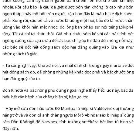
sách xuống, cầm lấy thanh gươm đâm chém liên hồi cho đến khi mệt
nhoài. Rồi cậu bảo là cậu đã giết được bốn tên khổng lồ cao như bốn
ngọn tháp; thấy mồ hôi trên người, cậu bảo đấy là máu bị kẻ địch chém
phải. Xong rồi, cậu bê cả vò nước lã uống một hơi, bảo đó là nước thần
uống vào khỏi hẳn mệt nhọc, do ông bạn pháp sư nổi tiếng Exkiphê
tặng. Tất cả chỉ tại cháu thôi. Giá như cháu sớm kể với các bác tính nết
ngông cuồng của cậu cháu để các bác chỉ giúp thì đâu đến nông nỗi này;
các bác sẽ đốt hết đống sách độc hại đáng quẳng vào lửa kia như
những sách tà giáo.
– Ta cũng nghĩ vậy, Cha xứ nói, và nhất định chỉ trong ngày mai ta sẽ đốt
hết đống sách đó, để phòng những kẻ khác đọc phải và bắt chước ông
bạn đáng quý của ta.
Đôn Kihôtê và bác nông phu đứng ngoài nghe thấy hết; lúc này, bác đã
hiểu hết căn bệnh của chàng hiệp sĩ, bèn gọi to:
– Hãy mở cửa đón hầu tước Đê Mantua là hiệp sĩ Valđôvinôx bị thương
nặng trở về và đón cả anh chàng người Môrô Abinđaraêx bị hiệp sĩ dũng
cảm Đôn Rôđrigô đê Narvaex, tỉnh trưởng Antêkêra bắt làm tù binh về
đây nữa.