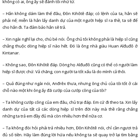
không có ai, ông ấy sẽ đánh tôi nhừ tử.
– Hắn không dám làm thế đâu, Đôn Kihôtê đáp; có lệnh của ta, hắn sẽ
phải nể; miễn là hắn lấy danh dự của một người hiệp sĩ ra thề, ta sẽ để
cho hắn đi. Ta đảm bảo hắn sẽ trả.
– Xin ngài nghĩ lại cho, chú bé nói. Ông chủ tôi không phải là hiệp sĩ cũng
chẳng thuộc dòng hiệp sĩ nào hết. Đó là ông nhà giàu Huan Alđuđô ở
Kintanar.
– Không sao, Đôn Kihôtê đáp. Dòng họ Alđuđô cũng có thể có người làm
hiệp sĩ được chứ. Vả chăng, con người ta tốt xấu là do mình cả thôi.
– Quả đúng như ngài nói, Anđrêx thưa, nhưng ông chủ của tôi tốt ở cái
chỗ nào một khi ông ấy đã cướp của cướp công của tôi?
– Ta không cướp công của em đâu, chủ trại đáp. Em cứ đi theo ta. Xin lấy
danh dự của tất cả các dòng hiệp sĩ trên đời này mà thề rằng chẳng
những ta trả em đầy đủ mà còn nhiều hơn thế nữa cơ.
– Ta không đòi hỏi phải trả nhiều hơn, Đôn Kihôtê nói, chỉ cần ngươi trả
đủ số tiền. Hãy làm đúng lời hứa nếu không ta sẽ quay trở lại tìm bằng