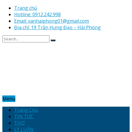
Trang chủ
Hotline: 0912.242.998
Email: vanhaiphong01@gmail.com
Địa chỉ: 19 Trần Hưng Đạo – Hải Phòng
Menu
Trang Chủ
TIN TỨC
THƠ
LÝ LUẬN