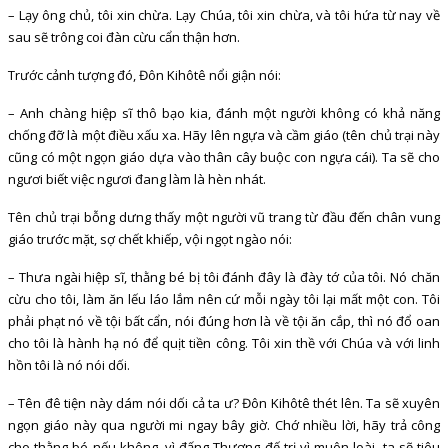
– Lạy ông chủ, tôi xin chừa. Lạy Chúa, tôi xin chừa, và tôi hứa từ nay về
sau sẽ trông coi đàn cừu cẩn thận hơn.
Trước cảnh tượng đó, Đôn Kihôtê nổi giận nói:
– Anh chàng hiệp sĩ thô bạo kia, đánh một người không có khả năng
chống đỡ là một điều xấu xa. Hãy lên ngựa và cầm giáo (tên chủ trại này
cũng có một ngọn giáo dựa vào thân cây buộc con ngựa cái). Ta sẽ cho
ngươi biết việc ngươi đang làm là hèn nhát.
Tên chủ trại bỗng dưng thấy một người vũ trang từ đầu đến chân vung
giáo trước mặt, sợ chết khiếp, vội ngọt ngào nói:
– Thưa ngài hiệp sĩ, thằng bé bị tôi đánh đây là đày tớ của tôi. Nó chăn
cừu cho tôi, làm ăn lếu láo lắm nên cứ mỗi ngày tôi lại mất một con. Tôi
phải phạt nó về tội bất cẩn, nói đúng hơn là về tội ăn cắp, thì nó đổ oan
cho tôi là hành hạ nó để quịt tiền công. Tôi xin thề với Chúa và với linh
hồn tôi là nó nói dối.
– Tên đê tiện này dám nói dối cả ta ư? Đôn Kihôtê thét lên. Ta sẽ xuyên
ngọn giáo này qua người mi ngay bây giờ. Chớ nhiều lời, hãy trả công
cho thằng bé nếu không, vì đấng Thượng đế trị vì muôn loài, ta sẽ tiêu