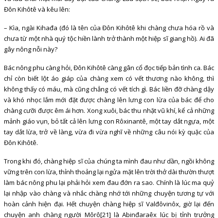
Đôn Kihôtê và kêu lên:
– Kìa, ngài Kihađa (đó là tên của Đôn Kihôtê khi chàng chưa hóa rồ và
chưa từ một nhà quý tộc hiền lành trở thành một hiệp sĩ giang hồ). Ai đã
gây nông nỗi này?
Bác nông phu càng hỏi, Đôn Kihôtê càng gân cổ đọc tiếp bản tình ca. Bác
chỉ còn biết lột áo giáp của chàng xem có vết thương nào không, thì
không thấy có máu, mà cũng chẳng có vết tích gì. Bác liền đỡ chàng dậy
và khó nhọc lắm mới đặt được chàng lên lưng con lừa của bác để cho
chàng cưỡi được êm ái hơn. Xong xuôi, bác thu nhặt vũ khí, kể cả những
mảnh giáo vụn, bỏ tất cả lên lưng con Rôxinantê, một tay dắt ngựa, một
tay dắt lừa, trở về làng, vừa đi vừa nghĩ về những câu nói kỳ quặc của
Đôn Kihôtê.
Trong khi đó, chàng hiệp sĩ của chúng ta mình đau như dần, ngồi không
vững trên con lừa, thỉnh thoảng lại ngửa mặt lên trời thở dài thườn thượt
làm bác nông phu lại phải hỏi xem đau đớn ra sao. Chính là lúc ma quỷ
lại nhập vào chàng và nhắc chàng nhớ tới những chuyện tương tự với
hoàn cảnh hiện đại. Hết chuyện chàng hiệp sĩ Valđôvinôx, giờ lại đến
chuyện anh chàng người Môrô[21] là Abinđaraêx lúc bị tỉnh trưởng