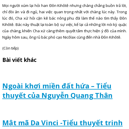
Mọi người xúm lại hỏi han Đôn Kihôtê nhưng chàng chẳng buồn trả lời,
chỉ đòi ăn và đi ngủ, hai việc quan trọng nhất với chàng lúc này. Trong
lúc đó, Cha xứ hỏi cặn kẽ bác nông phu đã làm thế nào tìm thấy Đôn
Kihôtê. Bác này thuật lại toàn bộ sự việc, kể lại cả những lời nói kỳ quặc
của chàng, khiến Cha xứ càng thêm quyết tâm thực hiện ý đồ của mình.
Ngày hôm sau, ông rủ bác phó cạo Nicôlax cùng đến nhà Đôn Kihôtê.
(Còn tiếp)
Bài viết khác
Ngoài khơi miền đất hứa – Tiểu
thuyết của Nguyễn Quang Thân
Mật mã Da Vinci -Tiểu thuyết trinh