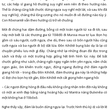
tư, các hiệp sĩ giang hồ thường suy nghĩ xem nên đi theo hướng nào.
Thế là chàng cũng bắt chước dừng ngựa suy nghĩ một lát, và sau khi đã
suy nghĩ kỹ, chàng thả lỏng cương cho nó muốn đi về đường nào tùy ý.
Con Rôxinantê vẫn theo hướng cũ trở về chuồng.
Mới đi chừng hai dặm đường, bỗng có một toán người từ xa đi tới, sau
này mới biết là các thương gia từ Tôlêđô đi Murxia mua tơ lụa. Bọn họ
gồm có sáu người, cưỡi ngựa, che dù, theo sau có bốn người hầu cũng
cưỡi ngựa và ba người đi bộ dắt lừa. Đôn Kihôtê bụng bảo dạ là lại có
chuyện phiêu lưu mới gì đây. Chàng nhớ lại những đoạn đã đọc trong
sách và thấy có một trường hợp giống hệt tình hình lúc này. Để bắt
chước giống như sách, chàng ngồi ngay ngắn trên yên ngựa, nắm chắc
ngọn giáo, ôm khiên trước ngực, đứng ngang đường chờ đám người
giang hồ tới – trong đầu Đôn Kihôtê, đám thương gia này là những hiệp
sĩ. Đợi cho bọn họ tới gần, Đôn Kihôtê mới cất giọng hiên ngang hỏi:
– Các ngươi đừng hòng đi đâu nếu không công nhận trên đời này không
có một ai xinh đẹp bằng nàng hoàng hậu xứ Mantra nàng Đulxinêa có
một không hai ở Tôbôxô.
Nghe thấy vậy, đám lái buôn dừng ngựa lại. Trước hình thù kỳ dị và lời lẽ