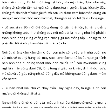
bức chân dung, dù chỉ nhỏ bằng hạt thóc, của mỹ nhân; được như vậy,
chúng tôi sẽ yên tâm và ngài cũng được toại nguyện. Ngay lúc này đây,
chúng tôi đã nhất trí với ngài rồi và sau khi được xem bức chân dung, dù
nàng có một mắt chột, một mắt toét, chúng tôi sẽ nói tốt để vui lòng ngài.
– Lũ súc sinh, Đôn Kihôtê đùng đùng nổi giận thét lớn, ắt nàng chẳng
những không toét như chúng bay nói mà trái lại, trong như hổ phách;
thân hình nàng cũng chẳng vẹo chẳng gù mà thẳng tắp. Các ngươi sẽ
phải đền tội vì xúc phạm đến mỹ nhân của ta.
Nói rồi, chàng xăm xăm cầm chúc ngọn giáo xông vào anh nhà buôn nọ
với một vẻ cực kỳ hung dữ; may sao, con Rôxinantê bước hụt ngã kềnh
nên anh nhà buôn nọ thoát khỏi đòn chí tử. Chủ con Rôxinantê cũng
ngã lăn mấy vòng dưới đất, lúng túng vì giáp và khiên, đinh thúc ngựa,
mũ sắt và bộ giáp nặng nề, cố đứng dậy mà không sao đứng được, mồm
vẫn hét to:
– Lũ hèn nhát kia, chớ có chạy trốn. Hãy nghe đây, ta ngã là do con
ngựa chứ không phải tại ta.
Nghe những lời nói chướng tai, một anh coi lừa, dáng chừng cũng ngang
ngạnh, không chịu được và muốn cho Đôn Kihôtê một trận. Y tiến tới