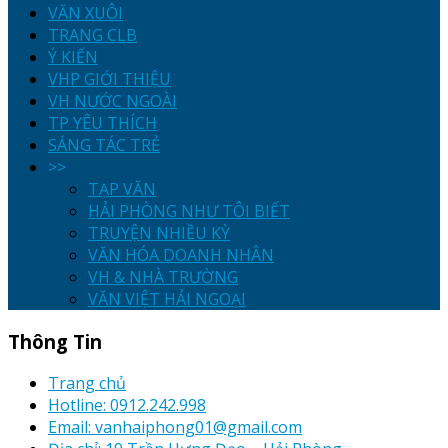
VĂN XUÔI
TRANG CLB
Ý KIẾN
VHP GIỚI THIỆU
VH NƯỚC NGOÀI
TP YÊU THÍCH
SÁNG TÁC TRẺ
>>
TẠP VĂN
HẢI PHÒNG NHƯ TÔI BIẾT
TRUYỆN NHIỀU KỲ
VĂN HÓA DOANH NHÂN
VH & NHÀ TRƯỜNG
VĂN VIỆT HẢI NGOẠI
Thông Tin
Trang chủ
Hotline: 0912.242.998
Email: vanhaiphong01@gmail.com