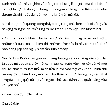
cạnh nhà, bác này nghèo và đông con nhưng làm giám mã cho hiệp sĩ
thì thật là hợp. Nghĩ vậy, chàng quay ngựa về làng. Con Rôxinantê nhớ
đường cũ, phi nước đại, bốn vó như là là trên mặt đất.
Mới đi được một quãng, bỗng thấy trong rừng phía bên phải có tiếng yếu
ớt vọng ra, nghe như tiếng người kêu than. Thấy vậy, Đôn Kihôtê nói:
– Ơn trời run rủi khiến cho ta có cơ hội làm tròn nghĩa vụ và hưởng
những kết quả của sự thiện chí. Những tiếng kêu la này chứng tỏ có kẻ
nào đang gặp cơn nguy hiểm cần giúp đỡ đây.
Nói rồi, Đôn Kihôtê rẽ ngựa vào rừng, hướng về phía tiếng kêu vọng lại.
Đi được một quãng, thấy một con ngựa cái buộc vào một cấy sồi và một
chú bé chạc mười lăm tuổi, mình trần, bị trói vào một cây khác. Chính chú
bé này đang kêu khóc, một lão chủ thân hình lực lưỡng, tay cầm thắt
lưng da, đang quật túi bụi vào người chú, vừa đánh vừa quát mắng, vừa
khuyên nhủ.
– Câm mồm đi; mở to mắt ra.
Chú bé đáp: