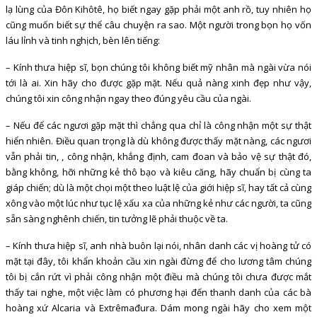
lạ lùng của Đôn Kihôtê, họ biết ngay gặp phải một anh rồ, tuy nhiên họ
cũng muốn biết sự thể câu chuyện ra sao. Một người trong bọn họ vốn
láu lỉnh và tinh nghịch, bèn lên tiếng:
– Kính thưa hiệp sĩ, bọn chúng tôi không biết mỹ nhân mà ngài vừa nói
tới là ai. Xin hãy cho được gặp mặt. Nếu quả nàng xinh đẹp như vậy,
chúng tôi xin công nhận ngay theo đúng yêu cầu của ngài.
– Nếu để các ngươi gặp mặt thì chẳng qua chỉ là công nhận một sự thật
hiển nhiên. Điều quan trọng là dù không được thấy mặt nàng, các ngươi
vẫn phải tin, , công nhận, khẳng định, cam đoan và bảo vệ sự thật đó,
bằng không, hỡi những kẻ thô bạo và kiêu căng, hãy chuẩn bị cùng ta
giáp chiến; dù là một chọi một theo luật lệ của giới hiệp sĩ, hay tất cả cùng
xông vào một lúc như tục lệ xấu xa của những kẻ như các người, ta cũng
sẵn sàng nghênh chiến, tin tưởng lẽ phải thuộc về ta.
– Kính thưa hiệp sĩ, anh nhà buôn lại nói, nhân danh các vị hoàng tử có
mặt tại đây, tôi khẩn khoản cầu xin ngài đừng để cho lương tâm chúng
tôi bị cắn rứt vì phải công nhận một điều mà chúng tôi chưa được mắt
thấy tai nghe, một việc làm có phương hại đến thanh danh của các bà
hoàng xứ Alcaria và Extrêmađura. Dám mong ngài hãy cho xem một