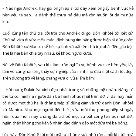
– Nào ngài Anđrêx, hãy gọi ông hiệp sĩ tới đây xem ông ấy bênh vực kẻ
hèn yếu ra sao. Ta đánh thế chưa hả đâu mà còn muốn lột da mi nữa
kia.
Cuối cùng tên chủ trại cởi trói cho Anđrêx đi gọi Đôn Kihôtê tới xét xử.
Chú bé vừa đi vừa mếu máo, định bụng tìm bằng được hiệp sĩ dũng cảm
Đôn Kihôtê xứ Mantra kể hết sự tình và bắt tên chủ trại phải đền gấp bội.
Thế là hai bên chia tay nhau, kẻ khóc, người cười.
Nói về Đôn Kihôtê, sau khi làm tròn nghĩa vụ bênh vực kẻ hèn yếu, lấy
làm vô cùng hài lòng thấy sự nghiệp của mình mở đầu một cách tốt đẹp.
Trên đường trở về làng, chàng vừa đi vừa lẩm bẩm:
– Hỡi nàng Đulxinêa xinh đẹp nhất trong số những mỹ nhân. Nàng có
thể tự coi mình là người đàn bà hạnh phúc nhất trên đời vì đã may mắn
có được một thủ hạ là chàng hiệp sĩ dũng cảm và trứ danh Đôn Kihôtê
xứ Mantra. Như mọi người đều biết, vừa mới thụ phong hiệp sĩ ngày
hôm qua, hôm nay chàng đã trừ bỏ một sự bất công tàn ác nhất đời,
ngăn chặn không cho kẻ vô nhân đạo đánh đập một đứa trẻ bé bỏng.
Lúc này, Đôn Kihôtê tới một ngã tư; chàng sực nhớ rằng mỗi khi tới ngã