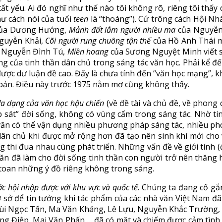
 tất yếu. Ai đó nghĩ như thế nào tôi không rõ, riêng tôi thấ
hư cách nói của tuổi
teen
là “thoáng”). Cứ trông cách Hội Nh
ủa Dương Hướng,
Mảnh đất lắm người nhiều ma
của Nguyễn 
guyễn Khải,
Cõi người rung chuông tận thế
của Hồ Anh Thái m
 Nguyễn Đình Tú,
Miền hoang
của Sương Nguyệt Minh viết sâ
ứng của tinh thần dân chủ trong sáng tác văn học. Phải kể đ
ược dư luận đề cao. Đấy là chưa tính đến “văn học mạng”, kh
t bản. Điều này trước 1975 nằm mơ cũng không thấy.
đa dạng của văn học hậu chiến
(về đề tài và chủ đề, về phong 
 sát” đời sống, không có vùng cấm trong sáng tác. Nhờ ti
n có thể vận dụng nhiều phương pháp sáng tác, nhiều phon
dân chủ khi được mở rộng hơn đã tạo nên sinh khí mới cho vă
 thi đua nhau cùng phát triển. Những vấn đề về giới tính 
ăn đã làm cho đời sống tinh thần con người trở nên thăng h
toan những ý đồ riêng không trong sáng.
c hội nhập được với khu vực và quốc tế
. Chúng ta đang cố gắ
cơ sở để tin tưởng khi tác phẩm của các nhà văn Việt Nam đ
Bùi Ngọc Tấn, Ma Văn Kháng, Lê Lựu, Nguyễn Khắc Trường
Điệp, Mai Văn Phấn,… đã có mặt và chiếm được cảm tình củ