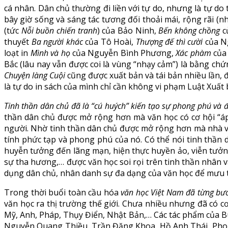
cá nhân. Dân chủ thường đi liền với tự do, nhưng là tự do
bây giờ sống và sáng tác tương đối thoải mái, rộng rãi (n
(tức
Nỗi buồn chiến tranh
) của Bảo Ninh,
Bến không chồng
c
thuyết
Ba người khác
của Tô Hoài,
Thượng đế thì cười
của N
loạt in
Mình và họ
của Nguyễn Bình Phương,
Xác phàm
của
Bắc (lâu nay vẫn được coi là vùng “nhạy cảm”) là bằng ch
Chuyện làng Cuội
cũng được xuất bản và tái bản nhiều lần, đ
là tự do in sách của mình chỉ cần không vi phạm Luật Xuấ
Tinh thần dân chủ đã là “cú huých” kiến tạo sự phong phú và 
thần dân chủ được mở rộng hơn mà văn học có cơ hội “áp
người. Nhờ tinh thần dân chủ được mở rộng hơn mà nhà vă
tính phức tạp và phong phú của nó. Có thể nói tinh thần 
huyễn tưởng đến lãng mạn, hiện thực huyền ảo, viễn tưởng
sự tha hương,… được văn học soi rọi trên tinh thần nhân v
dụng dân chủ, nhân danh sự đa dạng của văn học để mưu 
Trong thời buổi toàn cầu hóa
văn học Việt Nam đã từng bướ
văn học ra thị trường thế giới. Chưa nhiều nhưng đã có 
Mỹ, Anh, Pháp, Thụy Điển, Nhật Bản,… Các tác phẩm của 
Nguyễn Quang Thiều, Trần Đăng Khoa, Hồ Anh Thái, Phong 