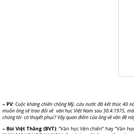
– PV
: Cuộc kháng chiến chống Mỹ, cứu nước đã kết thúc 40 nă
muốn ông sẽ trao đổi về văn học Việt Nam sau 30.4.1975, mà c
chúng tôi có thuyết phục? Vậy quan điểm của ông về vấn đề nà
– Bùi Việt Thắng (BVT)
: “Văn học tiền chiến” hay “Văn h