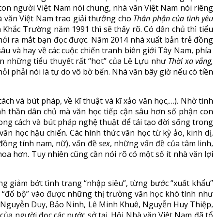
y con người Việt Nam nói chung, nhà văn Việt Nam nói riêng
à văn Việt Nam trao giải thưởng cho
Thân phận của tình yêu
Khắc Trường năm 1991 thì sẽ thấy rõ. Có dân chủ thì tiểu
ới ra mắt bạn đọc được. Năm 2014 nhà xuất bản trẻ đồng
u và hay về các cuộc chiến tranh biên giới Tây Nam, phía
ến những tiểu thuyết rất “hot” của Lê Lựu như
Thời xa vắng,
ỏi phải nói là tự do vô bờ bến. Nhà văn bây giờ nếu có tiền
cách và bút pháp, về kĩ thuật và kĩ xảo văn học,…). Nhờ tinh
nh thần dân chủ mà văn học tiếp cận sâu hơn số phận con
g cách và bút pháp nghệ thuật để tái tạo đời sống trong
n học hậu chiến. Các hình thức văn học từ kỳ ảo, kinh dị,
(đồng tính nam, nữ), vấn đề
sex
, những vấn đề của tâm linh,
oa hơn. Tuy nhiên cũng cần nói rõ có một số ít nhà văn lợi
ng giảm bớt tình trạng “nhập siêu”, từng bước “xuất khẩu”
ã “đổ bộ” vào được những thị trường văn học khó tính như
, Nguyễn Duy, Bảo Ninh, Lê Minh Khuê, Nguyễn Huy Thiệp,
a người đọc các nước sở tại. Hội Nhà văn Việt Nam đã tổ