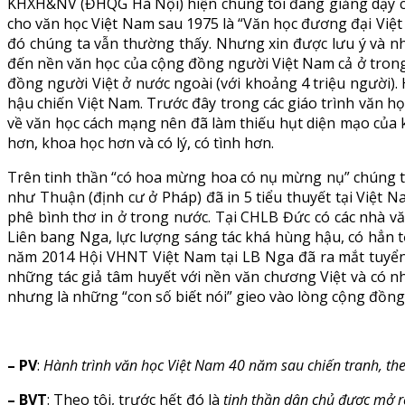
KHXH&NV (ĐHQG Hà Nội) hiện chúng tôi đang giảng dạy ch
cho văn học Việt Nam sau 1975 là “Văn học đương đại Việt 
đó chúng ta vẫn thường thấy. Nhưng xin được lưu ý và nh
đến nền văn học của cộng đồng người Việt Nam cả ở trong 
đồng người Việt ở nước ngoài (với khoảng 4 triệu người)
hậu chiến Việt Nam. Trước đây trong các giáo trình văn họ
về văn học cách mạng nên đã làm thiếu hụt diện mạo của 
hơn, khoa học hơn và có lý, có tình hơn.
Trên tinh thần “có hoa mừng hoa có nụ mừng nụ” chúng ta
như Thuận (định cư ở Pháp) đã in 5 tiểu thuyết tại Việt N
phê bình thơ in ở trong nước. Tại CHLB Đức có các nhà v
Liên bang Nga, lực lượng sáng tác khá hùng hậu, có hẳn 
năm 2014 Hội VHNT Việt Nam tại LB Nga đã ra mắt tuyể
những tác giả tâm huyết với nền văn chương Việt và có
nhưng là những “con số biết nói” gieo vào lòng cộng đồng
– PV
:
Hành trình văn học Việt Nam 40 năm sau chiến tranh, the
– BVT
: Theo tôi, trước hết đó là
tinh thần dân chủ
được mở r