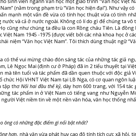
o sinh viên ngành Văn học một giáo trình “Văn học Việt N
Nam” (nằm trong phạm trù “Văn học hiện đại”). Như vậy có t
ấn mạnh một vấn đề vừa có tính học thuật vừa có tính nhân
nước và cả ở nước ngoài. Không có lí do gì để chúng ta vô 
. Họ cũng như chúng ta đều là con Rồng cháu Tiên. Là đồng
c Việt Nam 1945 -1975 (được viết bởi các nhà khoa học ở các
khái niệm “Văn học Việt Nam”. Tôi thích dùng thuật ngữ “Vă
 có thể vui mừng chào đón sáng tác của những tác giả ngư
am, Lê Ngọc Mai (định cư ở Pháp) đã in 2 tiểu thuyết tại Vi
ăn mà tên tuổi và tác phẩm đã dần quen thuộc với độc giả
tổ chức Hội VHNT Việt Nam tại LB Nga, có cơ quan ngôn luậ
n tập thơ
Nối hai đầu thế kỷ
, dày hơn 600 trang, với 154 tác
 những tác phẩm in ở Việt Nam có tiếng vang như Nguyễn 
 người Việt niềm tin về một nền văn hóa, văn học thống nhấ
o ông có những đặc điểm gì nổi bật nhất?
ộng hơn
, nhà văn vừa phát huy cao độ tính tích cực xã hội, 