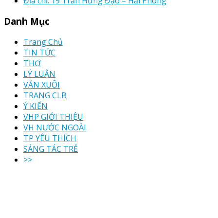
Địa chỉ: 19 Trần Hưng Đạo – Hải Phòng
Danh Mục
Trang Chủ
TIN TỨC
THƠ
LÝ LUẬN
VĂN XUÔI
TRANG CLB
Ý KIẾN
VHP GIỚI THIỆU
VH NƯỚC NGOÀI
TP YÊU THÍCH
SÁNG TÁC TRẺ
>>