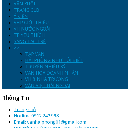
VĂN XUÔI
TRANG CLB
Ý KIẾN
VHP GIỚI THIỆU
VH NƯỚC NGOÀI
TP YÊU THÍCH
SÁNG TÁC TRẺ
>>
TẠP VĂN
HẢI PHÒNG NHƯ TÔI BIẾT
TRUYỆN NHIỀU KỲ
VĂN HÓA DOANH NHÂN
VH & NHÀ TRƯỜNG
VĂN VIỆT HẢI NGOẠI
Thông Tin
Trang chủ
Hotline: 0912.242.998
Email: vanhaiphong01@gmail.com