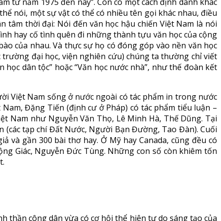
am từ năm 1975 đến nay”. Còn có một cách định danh khác
hể nói, một sự vật có thể có nhiều tên gọi khác nhau, điều
 tâm thời đại: Nói đến văn học hậu chiến Việt Nam là nói
tình hay cố tình quên đi những thành tựu văn học của cộng
 bào của nhau. Và thực sự họ có đóng góp vào nền văn học
 trường đại học, viện nghiên cứu) chúng ta thường chỉ viết
n học dân tộc” hoặc “Văn học nước nhà”, như thế đoàn kết
ời Việt Nam sống ở nước ngoài có tác phẩm in trong nước
ệt Nam, Đặng Tiến (định cư ở Pháp) có tác phẩm tiểu luận –
 Việt Nam như Nguyễn Văn Thọ, Lê Minh Hà, Thế Dũng. Tại
n (các tạp chí Đất Nước, Người Bạn Đường, Tao Đàn). Cuối
 giả và gần 300 bài thơ hay. Ở Mỹ hay Canada, cũng đều có
Mộng Giác, Nguyễn Đức Tùng. Những con số còn khiêm tốn
t.
tinh thần công dân vừa có cơ hội thể hiện tự do sáng tạo của