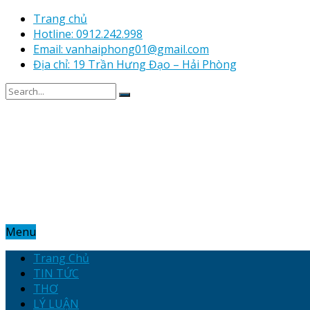
Trang chủ
Hotline: 0912.242.998
Email: vanhaiphong01@gmail.com
Địa chỉ: 19 Trần Hưng Đạo – Hải Phòng
Menu
Trang Chủ
TIN TỨC
THƠ
LÝ LUẬN