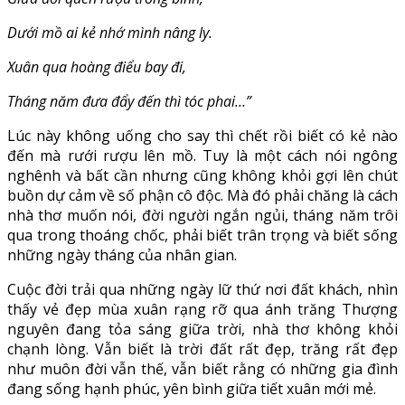
Dưới mồ ai kẻ nhớ mình nâng ly.
Xuân qua hoàng điểu bay đi,
Tháng năm đưa đẩy đến thì tóc phai…”
Lúc này không uống cho say thì chết rồi biết có kẻ nào
đến mà rưới rượu lên mồ. Tuy là một cách nói ngông
nghênh và bất cần nhưng cũng không khỏi gợi lên chút
buồn dự cảm về số phận cô độc. Mà đó phải chăng là cách
nhà thơ muốn nói, đời người ngắn ngủi, tháng năm trôi
qua trong thoáng chốc, phải biết trân trọng và biết sống
những ngày tháng của nhân gian.
Cuộc đời trải qua những ngày lữ thứ nơi đất khách, nhìn
thấy vẻ đẹp mùa xuân rạng rỡ qua ánh trăng Thượng
nguyên đang tỏa sáng giữa trời, nhà thơ không khỏi
chạnh lòng. Vẫn biết là trời đất rất đẹp, trăng rất đẹp
như muôn đời vẫn thế, vẫn biết rằng có những gia đình
đang sống hạnh phúc, yên bình giữa tiết xuân mới mẻ.