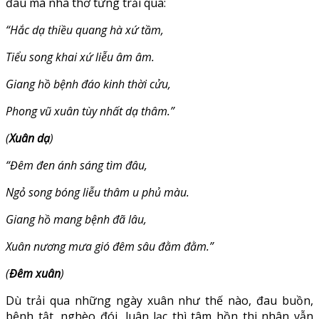
đau mà nhà thơ từng trải qua:
“Hắc dạ thiều quang hà xứ tầm,
Tiểu song khai xứ liễu âm âm.
Giang hồ bệnh đáo kinh thời cửu,
Phong vũ xuân tùy nhất dạ thâm.”
(
Xuân dạ
)
“Đêm đen ánh sáng tìm đâu,
Ngỏ song bóng liễu thâm u phủ màu.
Giang hồ mang bệnh đã lâu,
Xuân nương mưa gió đêm sâu đằm đằm.”
(
Đêm xuân
)
Dù trải qua những ngày xuân như thế nào, đau buồn,
bệnh tật, nghèo đói, luân lạc thì tâm hồn thi nhân vẫn