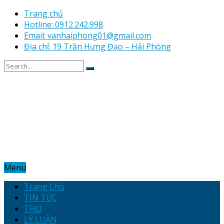
Trang chủ
Hotline: 0912.242.998
Email: vanhaiphong01@gmail.com
Địa chỉ: 19 Trần Hưng Đạo – Hải Phòng
Menu
Trang Chủ
TIN TỨC
THƠ
LÝ LUẬN