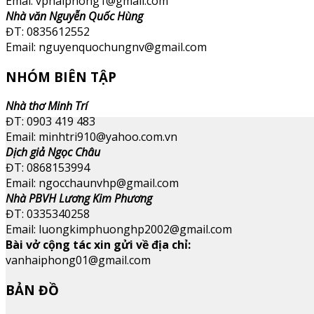
Emai: vphaiphong1@gmail.com
Nhà văn Nguyễn Quốc Hùng
ĐT: 0835612552
Email: nguyenquochungnv@gmail.com
NHÓM BIÊN TẬP
Nhà thơ Minh Trí
ĐT: 0903 419 483
Email: minhtri910@yahoo.com.vn
Dịch giả Ngọc Châu
ĐT: 0868153994
Email: ngocchaunvhp@gmail.com
Nhà PBVH Lương Kim Phương
ĐT: 0335340258
Email: luongkimphuonghp2002@gmail.com
Bài vở cộng tác xin gửi về địa chỉ:
vanhaiphong01@gmail.com
BẢN ĐỒ