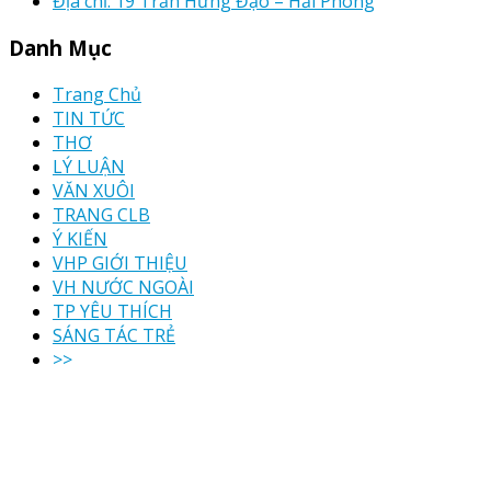
Địa chỉ: 19 Trần Hưng Đạo – Hải Phòng
Danh Mục
Trang Chủ
TIN TỨC
THƠ
LÝ LUẬN
VĂN XUÔI
TRANG CLB
Ý KIẾN
VHP GIỚI THIỆU
VH NƯỚC NGOÀI
TP YÊU THÍCH
SÁNG TÁC TRẺ
>>