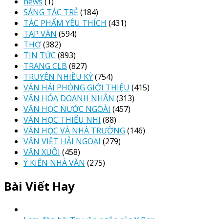
news
(1)
SÁNG TÁC TRẺ
(184)
TÁC PHẨM YÊU THÍCH
(431)
TẠP VĂN
(594)
THƠ
(382)
TIN TỨC
(893)
TRANG CLB
(827)
TRUYỆN NHIỀU KỲ
(754)
VĂN HẢI PHÒNG GIỚI THIỆU
(415)
VĂN HÓA DOANH NHÂN
(313)
VĂN HỌC NƯỚC NGOÀI
(457)
VĂN HỌC THIẾU NHI
(88)
VĂN HỌC VÀ NHÀ TRƯỜNG
(146)
VĂN VIỆT HẢI NGOẠI
(279)
VĂN XUÔI
(458)
Ý KIẾN NHÀ VĂN
(275)
Bài Viết Hay