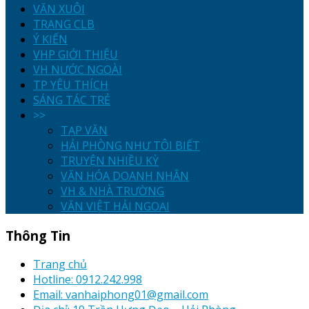
VĂN XUÔI
TRANG CLB
Ý KIẾN
VHP GIỚI THIỆU
VH NƯỚC NGOÀI
TP YÊU THÍCH
SÁNG TÁC TRẺ
>>
TẠP VĂN
HẢI PHÒNG NHƯ TÔI BIẾT
TRUYỆN NHIỀU KỲ
VĂN HÓA DOANH NHÂN
VH & NHÀ TRƯỜNG
VĂN VIỆT HẢI NGOẠI
Thông Tin
Trang chủ
Hotline: 0912.242.998
Email: vanhaiphong01@gmail.com