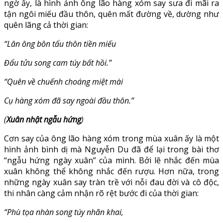
ngờ ấy, là hình ảnh ông lão hàng xóm say sưa đi mãi ra
tận ngôi miếu đầu thôn, quên mất đường về, dường như
quên lãng cả thời gian:
“Lân ông bôn tẩu thôn tiền miếu
Đẩu tửu song cam túy bất hồi.”
“Quên về chuếnh choáng miệt mài
Cụ hàng xóm đã say ngoài đầu thôn.”
(
Xuân nhật ngẫu hứng
)
Cơn say của ông lão hàng xóm trong mùa xuân ấy là một
hình ảnh bình dị mà Nguyễn Du đã để lại trong bài thơ
“ngẫu hứng ngày xuân” của mình. Bởi lẽ nhắc đến mùa
xuân không thể không nhắc đến rượu. Hơn nữa, trong
những ngày xuân say tràn trề với nỗi đau đời và cô độc,
thi nhân càng cảm nhận rõ rệt bước đi của thời gian:
“Phù tọa nhàn song túy nhãn khai,