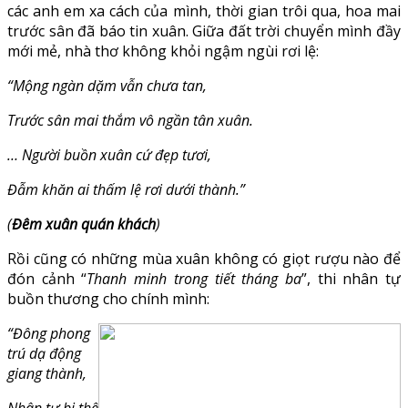
các anh em xa cách của mình, thời gian trôi qua, hoa mai
trước sân đã báo tin xuân. Giữa đất trời chuyển mình đầy
mới mẻ, nhà thơ không khỏi ngậm ngùi rơi lệ:
“Mộng ngàn dặm vẫn chưa tan,
Trước sân mai thắm vô ngần tân xuân.
… Người buồn xuân cứ đẹp tươi,
Đẫm khăn ai thấm lệ rơi dưới thành.”
(
Đêm xuân quán khách
)
Rồi cũng có những mùa xuân không có giọt rượu nào để
đón cảnh “
Thanh minh trong tiết tháng ba
”, thi nhân tự
buồn thương cho chính mình:
“Đông phong
trú dạ động
giang thành,
Nhân tự bi thê