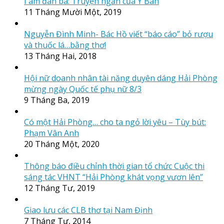
I am đàn bà: Truyện ngắn của Y Ban
11 Tháng Mười Một, 2019
Nguyễn Đình Minh- Bác Hồ viết “báo cáo” bỏ rượu
và thuốc lá…bằng thơ!
13 Tháng Hai, 2018
Hội nữ doanh nhân tài năng duyên dáng Hải Phòng
mừng ngày Quốc tế phụ nữ 8/3
9 Tháng Ba, 2019
Có một Hải Phòng… cho ta ngỏ lời yêu – Tùy bút:
Phạm Vân Anh
20 Tháng Một, 2020
Thông báo điều chỉnh thời gian tổ chức Cuộc thi
sáng tác VHNT “Hải Phòng khát vọng vươn lên”
12 Tháng Tư, 2019
Giao lưu các CLB thơ tại Nam Định
7 Tháng Tư, 2014