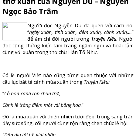
thơ xuân của Nguyễn Du – Nguyễn
Ngọc Bảo Trâm
Người đọc Nguyễn Du đã quen với cách nói
“
ngày xuân, tình xuân, đêm xuân, cành xuân,…
”
để ám chỉ đời người trong
Truyện Kiều
. Người
đọc cũng chứng kiến tâm trạng ngậm ngùi và hoài cảm
cùng với xuân trong thơ chữ Hán Tố Như.
Có lẽ người Việt nào cũng từng quen thuộc với những
câu lục bát tả cảnh mùa xuân trong
Truyện Kiều:
“
Cỏ non xanh rợn chân trời,
Cành lê trắng điểm một vài bông hoa
.”
Đó là mùa xuân với thiên nhiên tươi đẹp, trong sáng tràn
đầy sức sống, cõi người cũng rộn ràng chen chúc lễ hội:
“Dập dìu tài tử, giai nhân,