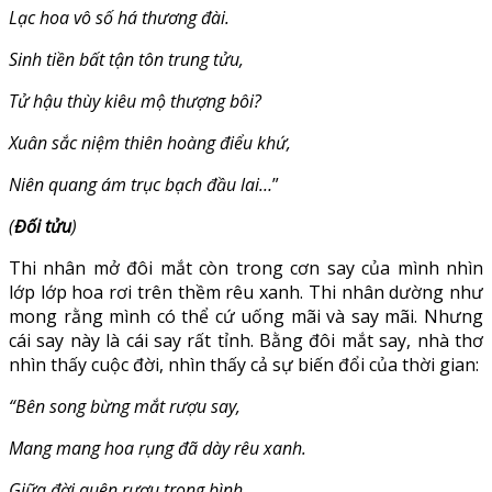
Lạc hoa vô số há thương đài.
Sinh tiền bất tận tôn trung tửu,
Tử hậu thùy kiêu mộ thượng bôi?
Xuân sắc niệm thiên hoàng điểu khứ,
Niên quang ám trục bạch đầu lai…
”
(
Đối tửu
)
Thi nhân mở đôi mắt còn trong cơn say của mình nhìn
lớp lớp hoa rơi trên thềm rêu xanh. Thi nhân dường như
mong rằng mình có thể cứ uống mãi và say mãi. Nhưng
cái say này là cái say rất tỉnh. Bằng đôi mắt say, nhà thơ
nhìn thấy cuộc đời, nhìn thấy cả sự biến đổi của thời gian:
“Bên song bừng mắt rượu say,
Mang mang hoa rụng đã dày rêu xanh.
Giữa đời quên rượu trong bình,