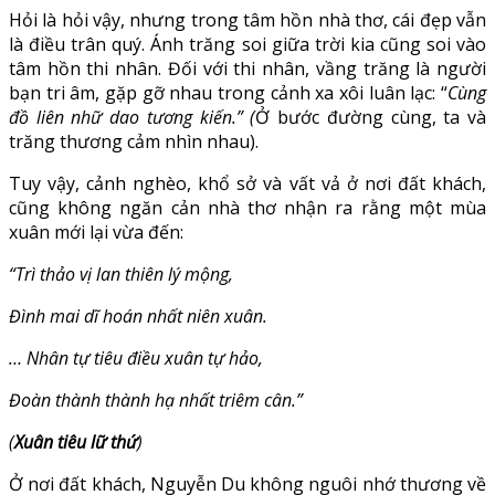
Hỏi là hỏi vậy, nhưng trong tâm hồn nhà thơ, cái đẹp vẫn
là điều trân quý. Ánh trăng soi giữa trời kia cũng soi vào
tâm hồn thi nhân. Đối với thi nhân, vầng trăng là người
bạn tri âm, gặp gỡ nhau trong cảnh xa xôi luân lạc: “
Cùng
đồ liên nhữ dao tương kiến.” (
Ở bước đường cùng, ta và
trăng thương cảm nhìn nhau).
Tuy vậy, cảnh nghèo, khổ sở và vất vả ở nơi đất khách,
cũng không ngăn cản nhà thơ nhận ra rằng một mùa
xuân mới lại vừa đến:
“Trì thảo vị lan thiên lý mộng,
Đình mai dĩ hoán nhất niên xuân.
… Nhân tự tiêu điều xuân tự hảo,
Đoàn thành thành hạ nhất triêm cân.”
(
Xuân tiêu lữ thứ
)
Ở nơi đất khách, Nguyễn Du không nguôi nhớ thương về