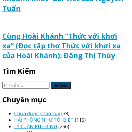
Tuấn
Cùng Hoài Khánh “Thức với khơi
xa” (Đọc tập thơ Thức với khơi xa
của Hoài Khánh): Đặng Thị Thúy
Tìm Kiếm
Tìm
kiếm
cho:
Chuyên mục
Chưa được phân loại
(38)
HẢI PHÒNG NHƯ TÔI BIẾT
(115)
LÝ LUẬN PHÊ BÌNH
(256)