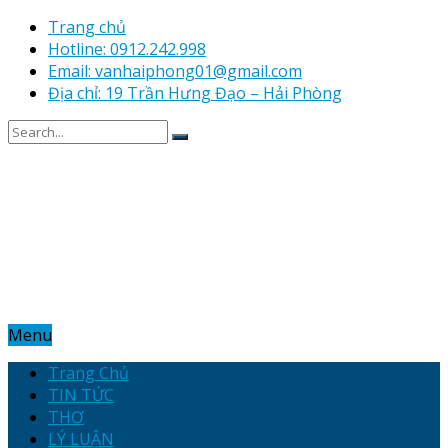
Trang chủ
Hotline: 0912.242.998
Email: vanhaiphong01@gmail.com
Địa chỉ: 19 Trần Hưng Đạo – Hải Phòng
Menu
Trang Chủ
TIN TỨC
THƠ
LÝ LUẬN