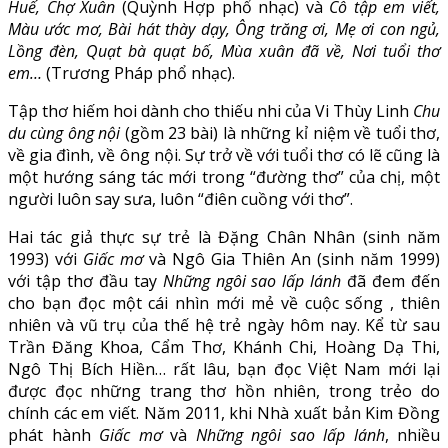
Huế, Chợ Xuân
(Quỳnh Hợp phổ nhạc) và
Cô tập em viết,
Màu ước mơ, Bài hát thày dạy, Ông trăng ơi, Mẹ ơi con ngủ,
Lồng đèn, Quạt bà quạt bố, Mùa xuân đã về, Nơi tuổi thơ
em…
(Trương Pháp phổ nhạc).
Tập thơ hiếm hoi dành cho thiếu nhi của Vi Thùy Linh
Chu
du cùng ông nội
(gồm 23 bài) là những kỉ niệm về tuổi thơ,
về gia đình, về ông nội. Sự trở về với tuổi thơ có lẽ cũng là
một hướng sáng tác mới trong “đường thơ” của chị, một
người luôn say sưa, luôn “điên cuồng với thơ”.
Hai tác giả thực sự trẻ là Đặng Chân Nhân (sinh năm
1993) với
Giấc mơ
và Ngô Gia Thiên An (sinh năm 1999)
với tập thơ đầu tay
Những ngôi sao lấp lánh
đã đem đến
cho bạn đọc một cái nhìn mới mẻ về cuộc sống , thiên
nhiên và vũ trụ của thế hệ trẻ ngày hôm nay. Kể từ sau
Trần Đăng Khoa, Cẩm Thơ, Khánh Chi, Hoàng Dạ Thi,
Ngô Thị Bích Hiền… rất lâu, bạn đọc Việt Nam mới lại
được đọc những trang thơ hồn nhiên, trong trẻo do
chính các em viết. Năm 2011, khi Nhà xuất bản Kim Đồng
phát hành
Giấc mơ
và
Những ngôi sao lấp lánh
, nhiều