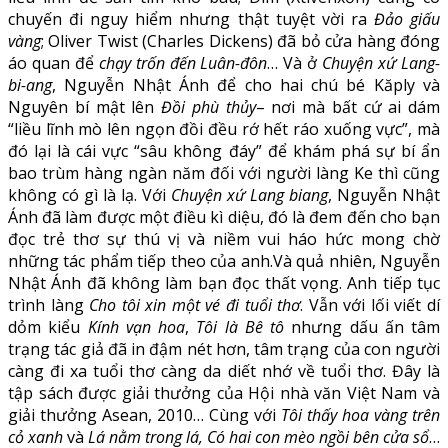
chuyến đi nguy hiểm nhưng thật tuyệt vời ra
Đảo giấu
vàng
; Oliver Twist (Charles Dickens) đã bỏ cửa hàng đóng
áo quan để
chạy trốn đến Luân-đôn
… Và ở
Chuyện xứ Lang-
bi-ang
, Nguyễn Nhật Ánh để cho hai chú bé Kăply và
Nguyên bí mật lên
Đồi phù thủy
– nơi mà bất cứ ai dám
“liều lĩnh mò lên ngọn đồi đều rớ hết ráo xuống vực”, mà
đó lại là cái vực “sâu không đáy” để khám phá sự bí ẩn
bao trùm hàng ngàn năm đối với người làng Ke thì cũng
không có gì là lạ. Với
Chuyện xứ Lang biang
, Nguyễn Nhật
Ánh đã làm được một điều kì diệu, đó là đem đến cho bạn
đọc trẻ thơ sự thú vị và niềm vui háo hức mong chờ
những tác phẩm tiếp theo của anh.Và quả nhiên, Nguyễn
Nhật Ánh đã không làm bạn đọc thất vọng. Anh tiếp tục
trình làng
Cho tôi xin một vé đi tuổi thơ
. Vẫn với lối viết dí
dỏm kiểu
Kính vạn hoa
,
Tôi là Bê tô
nhưng dấu ấn tâm
trạng tác giả đã in đậm nét hơn, tâm trạng của con người
càng đi xa tuổi thơ càng da diết nhớ về tuổi thơ. Đây là
tập sách được giải thưởng của Hội nhà văn Việt Nam và
giải thưởng Asean, 2010… Cùng với
Tôi thấy hoa vàng trên
cỏ xanh
và
Lá nằm trong lá, Có hai con mèo ngồi bên cửa sổ
…