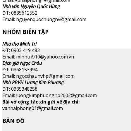
Nhà văn Nguyễn Quốc Hùng
ĐT: 0835612552
Email: nguyenquochungnv@gmail.com
NHÓM BIÊN TẬP
Nhà thơ Minh Trí
ĐT: 0903 419 483
Email: minhtri910@yahoo.com.vn
Dịch giả Ngọc Châu
ĐT: 0868153994
Email: ngocchaunvhp@gmail.com
Nhà PBVH Lương Kim Phương
ĐT: 0335340258
Email: luongkimphuonghp2002@gmail.com
Bài vở cộng tác xin gửi về địa chỉ:
vanhaiphong01@gmail.com
BẢN ĐỒ