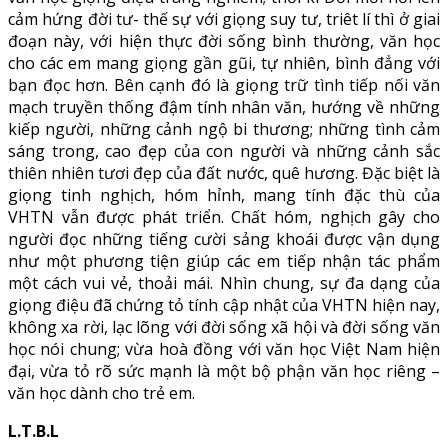
cảm hứng đời tư- thế sự với giọng suy tư, triêt lí thì ở giai
đoạn này, với hiện thực đời sống bình thường, văn học
cho các em mang giọng gần gũi, tự nhiên, bình đẳng với
bạn đọc hơn. Bên cạnh đó là giọng trữ tình tiếp nối văn
mạch truyền thống đậm tính nhân văn, hướng về những
kiếp người, những cảnh ngộ bi thương; những tình cảm
sáng trong, cao đẹp của con người và những cảnh sắc
thiên nhiên tươi đẹp của đất nước, quê hương. Đặc biệt là
giọng tinh nghịch, hóm hỉnh, mang tính đặc thù của
VHTN vẫn được phát triển. Chất hóm, nghịch gây cho
người đọc những tiếng cười sảng khoái được vận dụng
như một phương tiện giúp các em tiếp nhận tác phẩm
một cách vui vẻ, thoải mái. Nhìn chung, sự đa dạng của
giọng điệu đã chứng tỏ tính cập nhật của VHTN hiện nay,
không xa rời, lạc lõng với đời sống xã hội và đời sống văn
học nói chung; vừa hoà đồng với văn học Việt Nam hiện
đại, vừa tỏ rõ sức mạnh là một bộ phận văn học riêng –
văn học dành cho trẻ em.
L.T.B.L