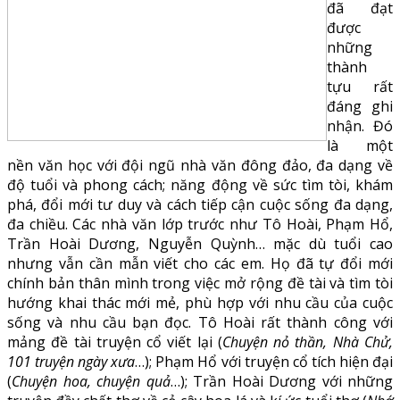
đã đạt
được
những
thành
tựu rất
đáng ghi
nhận. Đó
là một
nền văn học với đội ngũ nhà văn đông đảo, đa dạng về
độ tuổi và phong cách; năng động về sức tìm tòi, khám
phá, đổi mới tư duy và cách tiếp cận cuộc sống đa dạng,
đa chiều. Các nhà văn lớp trước như Tô Hoài, Phạm Hổ,
Trần Hoài Dương, Nguyễn Quỳnh… mặc dù tuổi cao
nhưng vẫn cần mẫn viết cho các em. Họ đã tự đổi mới
chính bản thân mình trong việc mở rộng đề tài và tìm tòi
hướng khai thác mới mẻ, phù hợp với nhu cầu của cuộc
sống và nhu cầu bạn đọc. Tô Hoài rất thành công với
mảng đề tài truyện cổ viết lại (
Chuyện nỏ thần, Nhà Chử,
101 truyện ngày xưa
…); Phạm Hổ với truyện cổ tích hiện đại
(
Chuyện hoa, chuyện quả
…); Trần Hoài Dương với những