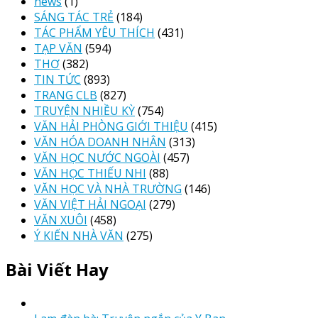
news
(1)
SÁNG TÁC TRẺ
(184)
TÁC PHẨM YÊU THÍCH
(431)
TẠP VĂN
(594)
THƠ
(382)
TIN TỨC
(893)
TRANG CLB
(827)
TRUYỆN NHIỀU KỲ
(754)
VĂN HẢI PHÒNG GIỚI THIỆU
(415)
VĂN HÓA DOANH NHÂN
(313)
VĂN HỌC NƯỚC NGOÀI
(457)
VĂN HỌC THIẾU NHI
(88)
VĂN HỌC VÀ NHÀ TRƯỜNG
(146)
VĂN VIỆT HẢI NGOẠI
(279)
VĂN XUÔI
(458)
Ý KIẾN NHÀ VĂN
(275)
Bài Viết Hay