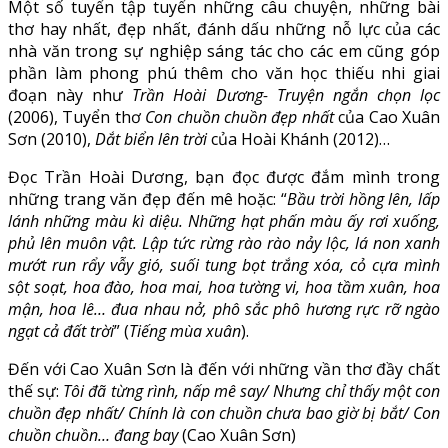
Một số tuyển tập tuyển những câu chuyện, những bài
thơ hay nhất, đẹp nhất, đánh dấu những nỗ lực của các
nhà văn trong sự nghiệp sáng tác cho các em cũng góp
phần làm phong phú thêm cho văn học thiếu nhi giai
đoạn này như
Trần Hoài Dương- Truyện ngắn chọn lọc
(2006), Tuyển thơ
Con chuồn chuồn đẹp nhất
của Cao Xuân
Sơn (2010),
Dắt biển lên trời
của Hoài Khánh (2012)…
Đọc Trần Hoài Dương, bạn đọc được đắm mình trong
những trang văn đẹp đến mê hoặc: “
Bầu trời hồng lên, lấp
lánh những màu kì diệu. Những hạt phấn màu ấy rơi xuống,
phủ lên muôn vật. Lập tức rừng rào rào nảy lộc, lá non xanh
mướt run rẩy vẫy gió, suối tung bọt trắng xóa, cỏ cựa mình
sột soạt, hoa đào, hoa mai, hoa tường vi, hoa tầm xuân, hoa
mận, hoa lê… đua nhau nở, phô sắc phô hương rực rỡ ngào
ngạt cả đất trời
” (
Tiếng mùa xuân
).
Đến với Cao Xuân Sơn là đến với những vần thơ đầy chất
thế sự:
Tôi đã từng rình, nấp mê say/ Nhưng chỉ thấy một con
chuồn đẹp nhất/ Chính là con chuồn chưa bao giờ bị bắt/ Con
chuồn chuồn… đang bay
(Cao Xuân Sơn)