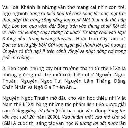
Và Hoài Khánh là những vần thơ mang cái nhìn con trẻ,
ngộ nghĩnh:
Sáng ra biển hóa trẻ con/ Sóng lắc ông mặt trời
thức dậy/ Dã tràng cõng nắng lon xon/ Mắt thụt mắt thò hấp
háy
;
Lon ton qua vách đá/ Bỗng trốn vào thung chơi/ Rồi tót
về bến cá/ Đường chạy thẳng ra khơi/ Từ làng chài vào lớp/
Đường nằm trong khoang thuyền
… Hoặc tràn đầy tâm sự:
Đơn sơ tre lá giấy bồi/ Gửi vào ngọn gió thành lời quê hương
;
Chuyện cổ tích ngủ lì trên cánh võng/ Ai nhặt nắng rơi trong
giấc mơ nồng
…
3. Bên cạnh những cây bút trưởng thành từ thế kỉ XX là
những gương mặt trẻ mới xuất hiện như Nguyễn Ngọc
Thuần, Nguyễn Ngọc Tư, Nguyễn Lãm Thắng, Đặng
Chân Nhân và Ngô Gia Thiên An …
Nguyễn Ngọc Thuần mở đầu cho văn học thiếu nhi Việt
Nam thế kỉ XXI bằng những tác phẩm liên tiếp được giải
cao:
Giăng giăng tơ nhện
(Giải ba cuộc vận động
Sáng tác
văn học tuổi 20
năm 2000),
Vừa nhắm mắt vừa mở cửa sổ
(Giải A cuộc thi sáng tác văn học
Vì tương lai đất nước
lần