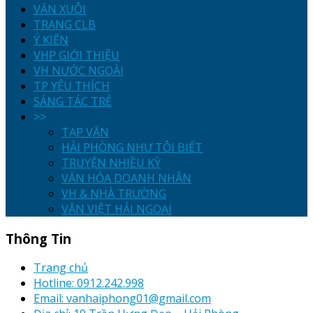
VĂN XUÔI
TRANG CLB
Ý KIẾN
VHP GIỚI THIỆU
VH NƯỚC NGOÀI
TP YÊU THÍCH
SÁNG TÁC TRẺ
>>
TẠP VĂN
HẢI PHÒNG NHƯ TÔI BIẾT
TRUYỆN NHIỀU KỲ
VĂN HÓA DOANH NHÂN
VH & NHÀ TRƯỜNG
VĂN VIỆT HẢI NGOẠI
Thông Tin
Trang chủ
Hotline: 0912.242.998
Email: vanhaiphong01@gmail.com