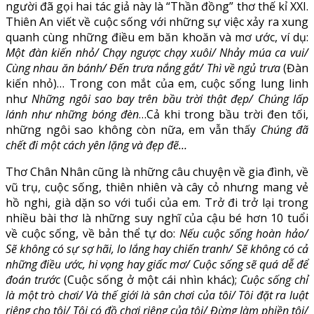
người đã gọi hai tác giả này là “Thần đồng” thơ thế kỉ XXI.
Thiên An viết về cuộc sống với những sự việc xảy ra xung
quanh cùng những điều em băn khoăn và mơ ước, ví dụ:
Một đàn kiến nhỏ/ Chạy ngược chạy xuôi/ Nhảy múa ca vui/
Cùng nhau ăn bánh/ Đến trưa nắng gắt/ Thì về ngủ trưa
(Đàn
kiến nhỏ)… Trong con mắt của em, cuộc sống lung linh
như
Những ngôi sao bay trên bầu trời thật đẹp/ Chúng lấp
lánh như những bóng đèn
…Cả khi trong bầu trời đen tối,
những ngôi sao không còn nữa, em vẫn thấy
Chúng đã
chết đi một cách yên lặng và đẹp đẽ…
Thơ Chân Nhân cũng là những câu chuyện về gia đình, về
vũ trụ, cuộc sống, thiên nhiên và cây cỏ nhưng mang vẻ
hồ nghi, già dặn so với tuổi của em. Trở đi trở lại trong
nhiều bài thơ là những suy nghĩ của cậu bé hơn 10 tuổi
về cuộc sống, về bản thể tự do:
Nếu cuộc sống hoàn hảo/
Sẽ không có sự sợ hãi, lo lắng hay chiến tranh/ Sẽ không có cả
những điều ước, hi vọng hay giấc mơ/ Cuộc sống sẽ quá dễ để
đoán trước
(Cuộc sống ở một cái nhìn khác);
Cuộc sống chỉ
là một trò chơi/ Và thế giới là sân chơi của tôi/ Tôi đặt ra luật
riêng cho tôi/ Tôi có đồ chơi riêng của tôi/ Đừng làm phiền tôi/