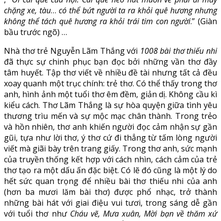
chặng xe, tàu
…
có thể bứt người ta ra khỏi quê hương nhưng
không thể tách quê hương ra khỏi trái tim con người
.” (Giàn
bầu trước ngõ) …
Nhà thơ trẻ Nguyễn Lãm Thắng với
1008 bài thơ thiếu nhi
đã thực sự chinh phục bạn đọc bởi những vần thơ đầy
tâm huyết. Tập thơ viết về nhiều đề tài nhưng tất cả đều
xoay quanh một trục chính: trẻ thơ. Có thể thấy trong thơ
anh, hình ảnh một tuổi thơ êm đềm, giản dị. Không cầu kì
kiểu cách. Thơ Lãm Thắng là sự hòa quyện giữa tình yêu
thương trìu mến và sự mộc mạc chân thành. Trong trẻo
và hồn nhiên, thơ anh khiến người đọc cảm nhận sự gần
gũi, tựa như lời thơ, ý thơ cứ đi thẳng từ tấm lòng người
viết mà giãi bày trên trang giấy. Trong thơ anh, sức mạnh
của truyền thống kết hợp với cách nhìn, cách cảm của trẻ
thơ tạo ra một dấu ấn đặc biệt. Có lẽ đó cũng là một lý do
hết sức quan trọng để nhiều bài thơ thiếu nhi của anh
(hơn ba mươi lăm bài thơ) được phổ nhạc, trở thành
những bài hát với giai điệu vui tươi, trong sáng dễ gần
với tuổi thơ như
Cháu vẽ, Mưa xuân, Mời bạn về thăm xứ