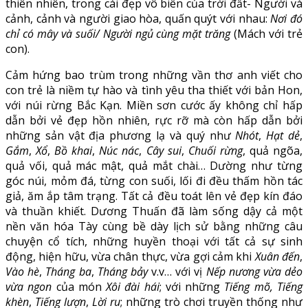
thiên nhiên, trong cái đẹp vô biên của trời đất- Người và
cảnh, cảnh và người giao hòa, quấn quýt với nhau:
Nơi đó
chỉ có mây và suối/ Người ngủ cùng mặt trăng
(Mách với trẻ
con).
Cảm hứng bao trùm trong những vần thơ anh viết cho
con trẻ là niềm tự hào và tình yêu tha thiết với bản Hon,
với núi rừng Bắc Kạn. Miền sơn cước ấy không chỉ hấp
dẫn bởi vẻ đẹp hồn nhiên, rực rỡ mà còn hấp dẫn bởi
những sản vật địa phương lạ và quý như
Nhót
,
Hạt dẻ
,
Gắm
,
Xổ
,
Bồ khai
,
Núc nác
,
Cây sui
,
Chuối rừng
, quả ngõa,
quả vối, quả mác mật, quả mắt chài… Dường như từng
góc núi, mỏm đá, từng con suối, lối đi đều thấm hồn tác
giả, ăm ắp tâm trạng. Tất cả đều toát lên vẻ đẹp kín đáo
và thuần khiết. Dương Thuấn đã làm sống dậy cả một
nền văn hóa Tày cùng bề dày lịch sử bằng những câu
chuyện cổ tích, những huyền thoại với tất cả sự sinh
động, hiện hữu, vừa chân thực, vừa gợi cảm khi
Xuân đến
,
Vào hè
,
Tháng ba
,
Tháng bảy
v.v… với vị
Nếp nương vừa dẻo
vừa ngon
của món
Xôi đài hái
; với những
Tiếng mõ, Tiếng
khèn
,
Tiếng lượn
,
Lời ru
; những trò chơi truyền thống như