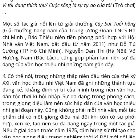
Vì tôi đang thích thú/ Cuộc sống là sự tự do của tôi
(Trò chơi)
…
Một số tác giả nổi lên từ giải thưởng
Cây bút Tuổi hồng
(Giải thưởng hàng năm của Trung ương Đoàn TNCS Hồ
chí Minh , Báo Thiếu niên tiền phong phối hợp với Hội
Nhà văn Việt Nam, bắt đầu từ năm 2011) như Đỗ Tú
Cường (TP Hồ Chí Minh), Nguyễn Đan Thi (Hà Nội), Võ
Hương Nam (Đắc Lắc)… cũng góp phần làm nên sự đa
dạng của Văn học thiếu nhi những năm gần đây.
4. Có thể nói, trong những thập niên đầu tiên của thế kỷ
XXI, văn học thiếu nhi Việt Nam đã ghi những thành tựu
đáng kể, khẳng định vị trí của mình trong nền văn học
dân tộc thời kì hội nhập. Sự đa dạng trong phong cách,
trong giọng điệu làm nên sức hấp dẫn của văn học thiếu
nhi giai đoạn này. Cũng không phải mỗi nhà văn, mỗi tác
phẩm chỉ có một giọng điệu mà đôi khi còn có sự phối
hợp, xen kẽ, tạo nên sự đa dạng ngay trong một tác giả.
Nếu ở giai đoạn trước năm 1975, cảm hứng sử thi tạo cho
văn học giọng điệu trang nghiêm; thời kì Đổi mới nổi lên