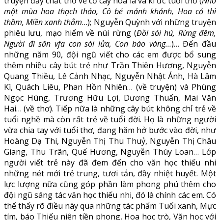
truyện đầy chất thơ về cỏ cây hoa lá và kí ức tuổi thơ (
Nhớ
một mùa hoa thạch thảo, Cô bé mảnh khảnh, Hoa cỏ thì
thầm, Miền xanh thẳm
…); Nguyễn Quỳnh với những truyện
phiêu lưu, mạo hiểm về núi rừng (
Đồi sói hú, Rừng đêm,
Người đi săn vfa con sói lửa, Con báo vàng…
)… Đến đầu
những năm 90, đội ngũ viết cho các em được bổ sung
thêm nhiều cây bút trẻ như Trần Thiên Hương, Nguyễn
Quang Thiều, Lê Cảnh Nhạc, Nguyễn Nhật Ánh, Hà Lâm
Kì, Quách Liêu, Phan Hồn Nhiên… (về truyện) và Phùng
Ngọc Hùng, Trương Hữu Lợi, Dương Thuấn, Mai Văn
Hai… (về thơ). Tiếp nữa là những cây bút không chỉ trẻ về
tuổi nghề mà còn rất trẻ về tuổi đời. Họ là những người
vừa chia tay với tuổi thơ, đang hăm hở bước vào đời, như
Hoàng Dạ Thi, Nguyễn Thị Thu Thuỷ, Nguyễn Thị Châu
Giang, Thu Trân, Quế Hương, Nguyễn Thúy Loan… Lớp
người viết trẻ này đã đem đến cho văn học thiếu nhi
những nét mới trẻ trung, tươi tắn, đầy nhiệt huyết. Một
lực lượng nữa cũng góp phần làm phong phú thêm cho
đội ngũ sáng tác văn học thiếu nhi, đó là chính các em. Có
thể thấy rõ điều này qua những tác phẩm Tuổi xanh, Mực
tím, báo Thiếu niên tiền phong, Hoa học trò, Văn học với