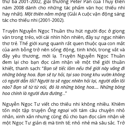
thứ ba 2001-2002, giải thưởng Peter Pan của Thụy Điển
năm 2008 dành cho những tác phẩm văn học thiếu nhi
hay nhất).
Một thiên nằm mộng
(Giải A cuộc vận động sáng
tác cho thiếu nhi (2001-2002).
Truyện Nguyễn Ngọc Thuần thu hút người đọc ở giọng
văn trong trẻo, với cái nhìn hồn nhiên, đầy sự ngạc nhiên
thơ trẻ. Thế giới xung quanh rất quen thuộc qua con mắt
của anh bỗng trở nên sống động, tinh khôi, trong vắt và
đầy yêu thương, mới lạ. Truyện Nguyễn Ngọc Thuần
đem lại cho bạn đọc cảm nhận về một thế giới thuần
khiết, thanh sạch: “
Bạn sẽ tiếc lắm nếu thế giới này vắng đi
những bông hoa. Bạn sẽ tự hỏi, tại sao trong khu vườn không
có người dẫn lối? Người ta sẽ ngạc nhiên hỏi lại, người dẫn lối
nào? Bạn sẽ từ từ nói, đó là những bông hoa…. Những bông
hoa chính là người đưa đường
…”
Nguyễn Ngọc Tư viết cho thiếu nhi không nhiều. Khiêm
tốn một tập truyện
Ông ngoại
với tám câu chuyện nhỏ
nhắn, xinh xắn nhưng cũng đủ cho bạn đọc cảm nhận về
một Ngọc Tư giản dị mà tinh tế; nhỏ nhẻ mà sâu sắc. Trở