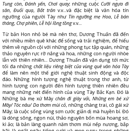
Tung còn
,
Đánh yến, Chơi quay
; những cuộc
Cưỡi ngựa đi
săn
,
Đuổi quạ
,
Bắt trăn
v.v…và đặc biệt là văn hóa tín
ngưỡng của người Tày như
Tín ngưỡng mẹ Hoa
,
Lễ bán
tháng
,
Chợ phiên
,
Lễ hội lồng tồng
v.v…
Từ bản Hon nhỏ bé mà nên thơ, Dương Thuấn đã đến
với nhiều miền quê khác để sống và trải nghiệm, để hiểu
thêm về nguồn cội với những phong tục tập quán, những
thảo nguyên rực rỡ nắng và hoa, những con người nhòe
lẫn với thiên nhiên… Dương Thuấn đã vận dụng tới mức
tối đa những
chất liệu riêng biệt của vùng quê văn hóa Tày
để làm nên một thế giới nghệ thuật sinh động và độc
đáo. Những hình tượng nghệ thuật trong thơ anh, từ
hình tượng con người đến hình tượng thiên nhiên đều
mang những nét điển hình của vùng Tày Bắc Kạn. Đó là
Những bà mẹ xứ Mây
chân đi giày vả
i,
Những em bé xứ
Mây/ Tóc nâu/ Da thơm mùi cỏ
, những chàng trai, cô gái xứ
Mây; là cuộc sống vùng sơn cước giản dị mà huyền bí. Đó
là dòng sông, ngọn núi, thảo nguyên bốn mùa hoang sơ,
kì ảo; là bản làng quanh năm thơm mùi nếp nương, bắp
bãi; là ngất ngây tiếng cười và men rượu trong những