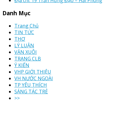
Địa chỉ: 19 Trần Hưng Đạo – Hải Phòng
Danh Mục
Trang Chủ
TIN TỨC
THƠ
LÝ LUẬN
VĂN XUÔI
TRANG CLB
Ý KIẾN
VHP GIỚI THIỆU
VH NƯỚC NGOÀI
TP YÊU THÍCH
SÁNG TÁC TRẺ
>>