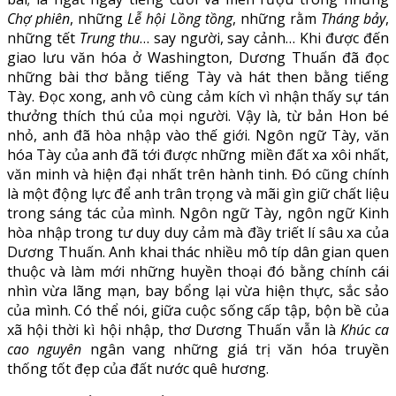
Chợ phiên
, những
Lễ hội Lồng tồng
, những rằm
Tháng bảy
,
những tết
Trung thu
… say người, say cảnh… Khi được đến
giao lưu văn hóa ở Washington, Dương Thuấn đã đọc
những bài thơ bằng tiếng Tày và hát then bằng tiếng
Tày. Đọc xong, anh vô cùng cảm kích vì nhận thấy sự tán
thưởng thích thú của mọi người. Vậy là, từ bản Hon bé
nhỏ, anh đã hòa nhập vào thế giới. Ngôn ngữ Tày, văn
hóa Tày của anh đã tới được những miền đất xa xôi nhất,
văn minh và hiện đại nhất trên hành tinh. Đó cũng chính
là một động lực để anh trân trọng và mãi gìn giữ chất liệu
trong sáng tác của mình. Ngôn ngữ Tày, ngôn ngữ Kinh
hòa nhập trong tư duy duy cảm mà đầy triết lí sâu xa của
Dương Thuấn. Anh khai thác nhiều mô típ dân gian quen
thuộc và làm mới những huyền thoại đó bằng chính cái
nhìn vừa lãng mạn, bay bổng lại vừa hiện thực, sắc sảo
của mình. Có thể nói, giữa cuộc sống cấp tập, bộn bề của
xã hội thời kì hội nhập, thơ Dương Thuấn vẫn là
Khúc ca
cao nguyên
ngân vang những giá trị văn hóa truyền
thống tốt đẹp của đất nước quê hương.