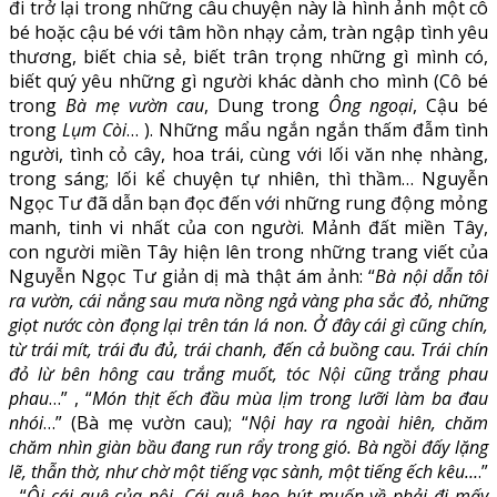
đi trở lại trong những câu chuyện này là hình ảnh một cô
bé hoặc cậu bé với tâm hồn nhạy cảm, tràn ngập tình yêu
thương, biết chia sẻ, biết trân trọng những gì mình có,
biết quý yêu những gì người khác dành cho mình (Cô bé
trong
Bà mẹ vườn cau
, Dung trong
Ông ngoại
, Cậu bé
trong
Lụm Còi
… ). Những mẩu ngắn ngắn thấm đẫm tình
người, tình cỏ cây, hoa trái, cùng với lối văn nhẹ nhàng,
trong sáng; lối kể chuyện tự nhiên, thì thầm… Nguyễn
Ngọc Tư đã dẫn bạn đọc đến với những rung động mỏng
manh, tinh vi nhất của con người. Mảnh đất miền Tây,
con người miền Tây hiện lên trong những trang viết của
Nguyễn Ngọc Tư giản dị mà thật ám ảnh: “
Bà nội dẫn tôi
ra vườn, cái nắng sau mưa nồng ngả vàng pha sắc đỏ, những
giọt nước còn đọng lại trên tán lá non. Ở đây cái gì cũng chín,
từ trái mít, trái đu đủ, trái chanh, đến cả buồng cau. Trái chín
đỏ lừ bên hông cau trắng muốt, tóc Nội cũng trắng phau
phau
…” , “
Món thịt ếch đầu mùa lịm trong lưỡi làm ba đau
nhói
…” (Bà mẹ vườn cau); “
Nội hay ra ngoài hiên, chăm
chăm nhìn giàn bầu đang run rẩy trong gió. Bà ngồi đấy lặng
lẽ, thẫn thờ, như chờ một tiếng vạc sành, một tiếng ếch kêu…
.”
, “
Ôi cái quê của nội. Cái quê heo hút muốn về phải đi mấy