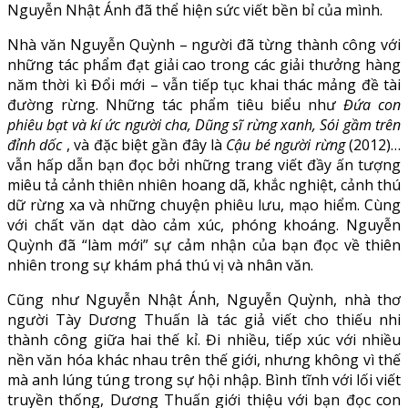
Nguyễn Nhật Ánh đã thể hiện sức viết bền bỉ của mình.
Nhà văn Nguyễn Quỳnh – người đã từng thành công với
những tác phẩm đạt giải cao trong các giải thưởng hàng
năm thời kì Đổi mới – vẫn tiếp tục khai thác mảng đề tài
đường rừng. Những tác phẩm tiêu biểu như
Đứa con
phiêu bạt và kí ức người cha, Dũng sĩ rừng xanh, Sói gầm trên
đỉnh dốc
, và đặc biệt gần đây là
Cậu bé người rừng
(2012)…
vẫn hấp dẫn bạn đọc bởi những trang viết đầy ấn tượng
miêu tả cảnh thiên nhiên hoang dã, khắc nghiệt, cảnh thú
dữ rừng xa và những chuyện phiêu lưu, mạo hiểm. Cùng
với chất văn dạt dào cảm xúc, phóng khoáng. Nguyễn
Quỳnh đã “làm mới” sự cảm nhận của bạn đọc về thiên
nhiên trong sự khám phá thú vị và nhân văn.
Cũng như Nguyễn Nhật Ánh, Nguyễn Quỳnh, nhà thơ
người Tày Dương Thuấn là tác giả viết cho thiếu nhi
thành công giữa hai thế kỉ. Đi nhiều, tiếp xúc với nhiều
nền văn hóa khác nhau trên thế giới, nhưng không vì thế
mà anh lúng túng trong sự hội nhập. Bình tĩnh với lối viết
truyền thống, Dương Thuấn giới thiệu với bạn đọc con