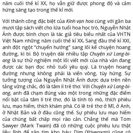
năm cuối thế kỉ XX, họ vẫn giữ được phong độ và cảm
hứng sáng tạo trong thế kỉ mới.
Với thành công đặc biệt của
Kính vạn hoa
cùng với gần ba
mươi tập sách viết cho lứa tuổi hoa học trò, Nguyễn Nhật
Ánh được bình chọn là tác giả tiêu biểu nhất của VHTN
Việt Nam những năm cuối thế kỉ XX
.
Sang đầu thế kỉ XXI,
anh đột ngột “chuyển hướng” sang lối kể chuyện hoang
đường, kì bí. Bộ truyện dài nhiều tập
Chuyện xứ Lang-bi-
ang
là sự thử nghiệm một lối viết mới của nhà văn đang
được các bạn đọc nhỏ tuổi yêu quý. Là truyện hoang
đường nhưng không phải là viển vông, tùy hứng. Sự
tưởng tượng của Nguyễn Nhật Ánh được dựa trên nền
tảng vững chắc, đó là tâm lí trẻ thơ. Với
Chuyện xứ Lang-bi-
ang
, anh đã chạm đúng vào một trong những đặc điểm
nổi bật của tâm lí trẻ thơ, đó là tính tò mò, thích phiêu
lưu, mạo hiểm, thích khám phá. Có lẽ trẻ thơ ở Mĩ, ở Anh,
ở Nhật Bản và ở đâu cũng thế. Sự phiêu lưu mạo hiểm
của chúng bất chấp mọi rào cản. Chẳng thế mà Tom
Sawyer (Mark Twain) đã có những cuộc phiêu lưu thật
liều lĩnh để săn tìm kho báu; Dim (Xtivenxơn) cũng có