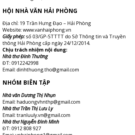
HỘI NHÀ VĂN HẢI PHÒNG
Địa chỉ: 19 Trần Hưng Đạo – Hải Phòng
Website: www.vanhaiphong.vn
Giấy phép:
số 03/GP-STTTT do Sở Thông tin và Truyền
thông Hải Phòng cấp ngày 24/12/2014.
Chịu trách nhiệm nội dung:
Nhà thơ Đinh Thường
ĐT: 0912242998
Email: dinhthuong.tho@gmail.com
NHÓM BIÊN TẬP
Nhà văn Dương Thị Nhụn
Email: haduongvhnthp@gmail.com
Nhà thơ Trần Thị Lưu Ly
Email: tranluuly.vn@gmail.com
Nhà thơ Nguyễn Đình Minh
ĐT: 0912 808 927
Emai: vphaiphong1@gmail.com