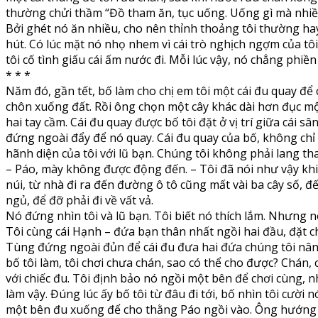
thường chửi thầm “Đồ tham ăn, tục uống. Uống gì mà nhiều v
Bởi ghét nó ăn nhiều, cho nên thỉnh thoảng tôi thường hay
hút. Có lúc mặt nó nhọ nhem vì cái trò nghịch ngợm của tôi,
tôi cố tình giấu cái ấm nước đi. Mỗi lúc vậy, nó chẳng phi
* * *
Năm đó, gần tết, bố làm cho chị em tôi một cái đu quay để 
chôn xuống đất. Rồi ông chọn một cây khác dài hơn đục mộ
hai tay cầm. Cái đu quay được bố tôi đặt ở vị trí giữa cái 
đứng ngoài đẩy để nó quay. Cái đu quay của bố, không chỉ 
hãnh diện của tôi với lũ bạn. Chúng tôi không phải lang th
– Páo, mày không được động đến. – Tôi đã nói như vậy khi n
núi, từ nhà đi ra đến đường ô tô cũng mất vài ba cây số, đ
ngủ, để đỡ phải đi về vất vả.
Nó đứng nhìn tôi và lũ bạn. Tôi biết nó thích lắm. Nhưng nó
Tôi cùng cái Hạnh – đứa bạn thân nhất ngồi hai đầu, đặt c
Tùng đứng ngoài đủn để cái đu đưa hai đứa chúng tôi nâng 
bố tôi làm, tôi chơi chưa chán, sao có thể cho được? Chán, 
với chiếc đu. Tôi định bảo nó ngồi một bên để chơi cùng, 
làm vậy. Đúng lúc ấy bố tôi từ đâu đi tới, bố nhìn tôi cười 
một bên đu xuống để cho thằng Páo ngồi vào. Ông hướng dẫn