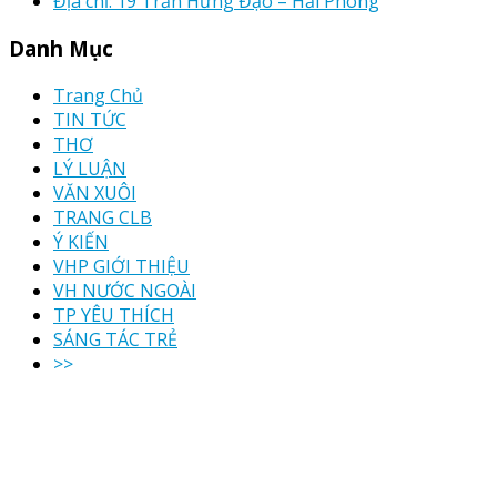
Địa chỉ: 19 Trần Hưng Đạo – Hải Phòng
Danh Mục
Trang Chủ
TIN TỨC
THƠ
LÝ LUẬN
VĂN XUÔI
TRANG CLB
Ý KIẾN
VHP GIỚI THIỆU
VH NƯỚC NGOÀI
TP YÊU THÍCH
SÁNG TÁC TRẺ
>>