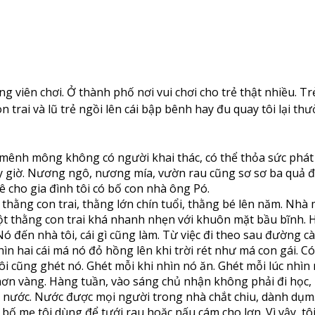
ng viên chơi. Ở thành phố nơi vui chơi cho trẻ thật nhiều. Tr
on trai và lũ trẻ ngồi lên cái bập bênh hay đu quay tôi lại t
nh mông không có người khai thác, có thể thỏa sức phát nư
iờ. Nương ngô, nương mía, vườn rau cũng sơ sơ ba quả đồi
 cho gia đình tôi có bố con nhà ông Pó.
thằng con trai, thằng lớn chín tuổi, thằng bé lên năm. Nhà 
 một thằng con trai khá nhanh nhẹn với khuôn mặt bầu bĩnh
Nó đến nhà tôi, cái gì cũng làm. Từ việc đi theo sau đường 
hìn hai cái má nó đỏ hồng lên khi trời rét như má con gái. C
ôi cũng ghét nó. Ghét mỗi khi nhìn nó ăn. Ghét mỗi lúc nh
hơn vàng. Hàng tuần, vào sáng chủ nhận không phải đi học, m
ít nước. Nước được mọi người trong nhà chắt chiu, dành dụm
bố mẹ tôi dùng để tưới rau hoặc nấu cám cho lợn. Vì vậy, tô