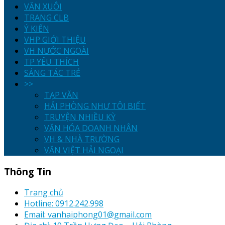
VĂN XUÔI
TRANG CLB
Ý KIẾN
VHP GIỚI THIỆU
VH NƯỚC NGOÀI
TP YÊU THÍCH
SÁNG TÁC TRẺ
>>
TẠP VĂN
HẢI PHÒNG NHƯ TÔI BIẾT
TRUYỆN NHIỀU KỲ
VĂN HÓA DOANH NHÂN
VH & NHÀ TRƯỜNG
VĂN VIỆT HẢI NGOẠI
Thông Tin
Trang chủ
Hotline: 0912.242.998
Email: vanhaiphong01@gmail.com