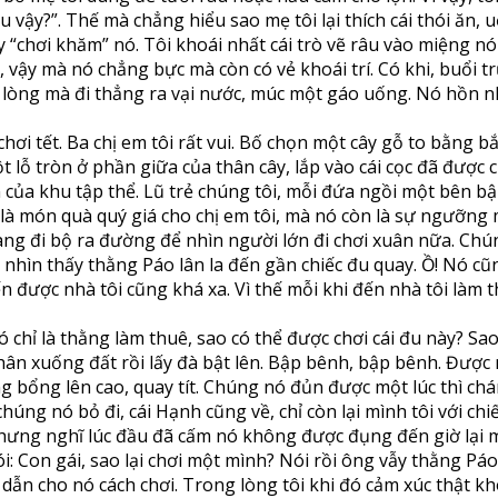
ậy?”. Thế mà chẳng hiểu sao mẹ tôi lại thích cái thói ăn, u
 “chơi khăm” nó. Tôi khoái nhất cái trò vẽ râu vào miệng n
 vậy mà nó chẳng bực mà còn có vẻ khoái trí. Có khi, buổi tr
ền lòng mà đi thẳng ra vại nước, múc một gáo uống. Nó hồn nh
chơi tết. Ba chị em tôi rất vui. Bố chọn một cây gỗ to bằng
t lỗ tròn ở phần giữa của thân cây, lắp vào cái cọc đã đượ
sân của khu tập thể. Lũ trẻ chúng tôi, mỗi đứa ngồi một bên 
là món quà quý giá cho chị em tôi, mà nó còn là sự ngưỡng m
ang đi bộ ra đường để nhìn người lớn đi chơi xuân nữa. Chún
hìn thấy thằng Páo lân la đến gần chiếc đu quay. Ồ! Nó cũng 
ến được nhà tôi cũng khá xa. Vì thế mỗi khi đến nhà tôi làm 
 chỉ là thằng làm thuê, sao có thể được chơi cái đu này? Sao
hân xuống đất rồi lấy đà bật lên. Bập bênh, bập bênh. Được 
bổng lên cao, quay tít. Chúng nó đủn được một lúc thì chán,
chúng nó bỏ đi, cái Hạnh cũng về, chỉ còn lại mình tôi với ch
nhưng nghĩ lúc đầu đã cấm nó không được đụng đến giờ lại mờ
nói: Con gái, sao lại chơi một mình? Nói rồi ông vẫy thằng Páo
 cho nó cách chơi. Trong lòng tôi khi đó cảm xúc thật khó 