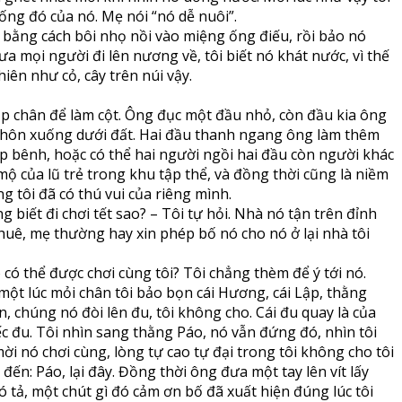
ống đó của nó. Mẹ nói “nó dễ nuôi”.
ó bằng cách bôi nhọ nồi vào miệng ống điếu, rồi bảo nó
ưa mọi người đi lên nương về, tôi biết nó khát nước, vì thế
iên như cỏ, cây trên núi vậy.
 bắp chân để làm cột. Ông đục một đầu nhỏ, còn đầu kia ông
c chôn xuống dưới đất. Hai đầu thanh ngang ông làm thêm
bập bênh, hoặc có thể hai người ngồi hai đầu còn người khác
ộ của lũ trẻ trong khu tập thể, và đồng thời cũng là niềm
g tôi đã có thú vui của riêng mình.
biết đi chơi tết sao? – Tôi tự hỏi. Nhà nó tận trên đỉnh
thuê, mẹ thường hay xin phép bố nó cho nó ở lại nhà tôi
 có thể được chơi cùng tôi? Tôi chẳng thèm để ý tới nó.
một lúc mỏi chân tôi bảo bọn cái Hương, cái Lập, thằng
 chúng nó đòi lên đu, tôi không cho. Cái đu quay là của
iếc đu. Tôi nhìn sang thằng Páo, nó vẫn đứng đó, nhìn tôi
i nó chơi cùng, lòng tự cao tự đại trong tôi không cho tôi
 đến: Páo, lại đây. Đồng thời ông đưa một tay lên vít lấy
tả, một chút gì đó cảm ơn bố đã xuất hiện đúng lúc tôi