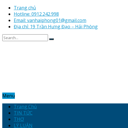
Trang chủ
Hotline: 0912.242.998
Email: vanhaiphong01@gmail.com
Địa chỉ: 19 Trần Hưng Đạo – Hải Phòng
Menu
Trang Chủ
TIN TỨC
THƠ
LÝ LUẬN