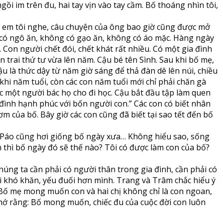
ồi im trên đu, hai tay vịn vào tay cầm. Bố thoáng nhìn tôi,
hị em tôi nghe, câu chuyện của ông bao giờ cũng được mở
có ngô ăn, không có gạo ăn, không có áo mặc. Hàng ngày
Con người chết đói, chết khát rất nhiều. Có một gia đình
n trai thứ tư vừa lên năm. Cậu bé tên Sình. Sau khi bố mẹ,
u là thức dậy từ năm giờ sáng để thả đàn dê lên núi, chiều
 khi năm tuổi, còn các con năm tuổi mới chỉ phải chăn gà
ược một người bác họ cho đi học. Cậu bắt đầu tập làm quen
 đình hạnh phúc với bốn người con.” Các con có biết nhân
cơm của bố. Bây giờ các con cũng đã biết tại sao tết đến bố
của Páo cũng hơi giống bố ngày xưa… Không hiểu sao, sống
n thì bố ngày đó sẽ thế nào? Tôi có được làm con của bố?
úng ta cần phải có người thân trong gia đình, cần phải có
i khó khăn, yếu đuối hơn mình. Trang và Trâm chắc hiểu ý
i. Bố mẹ mong muốn con và hai chị không chỉ là con ngoan,
 nhớ rằng: Bố mong muốn, chiếc đu của cuộc đời con luôn