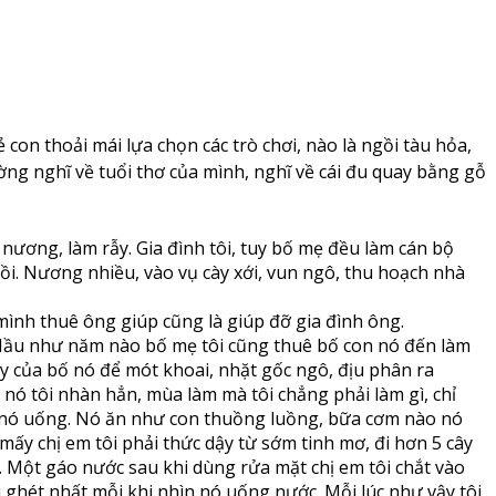
ẻ con thoải mái lựa chọn các trò chơi, nào là ngồi tàu hỏa,
hường nghĩ về tuổi thơ của mình, nghĩ về cái đu quay bằng gỗ
ơng, làm rẫy. Gia đình tôi, tuy bố mẹ đều làm cán bộ
. Nương nhiều, vào vụ cày xới, vun ngô, thu hoạch nhà
mình thuê ông giúp cũng là giúp đỡ gia đình ông.
. Hầu như năm nào bố mẹ tôi cũng thuê bố con nó đến làm
cày của bố nó để mót khoai, nhặt gốc ngô, địu phân ra
ó nó tôi nhàn hẳn, mùa làm mà tôi chẳng phải làm gì, chỉ
ìn nó uống. Nó ăn như con thuồng luồng, bữa cơm nào nó
ấy chị em tôi phải thức dậy từ sớm tinh mơ, đi hơn 5 cây
. Một gáo nước sau khi dùng rửa mặt chị em tôi chắt vào
i ghét nhất mỗi khi nhìn nó uống nước. Mỗi lúc như vậy tôi