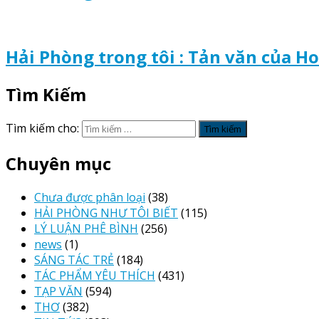
Hải Phòng trong tôi : Tản văn của H
Tìm Kiếm
Tìm kiếm cho:
Chuyên mục
Chưa được phân loại
(38)
HẢI PHÒNG NHƯ TÔI BIẾT
(115)
LÝ LUẬN PHÊ BÌNH
(256)
news
(1)
SÁNG TÁC TRẺ
(184)
TÁC PHẨM YÊU THÍCH
(431)
TẠP VĂN
(594)
THƠ
(382)