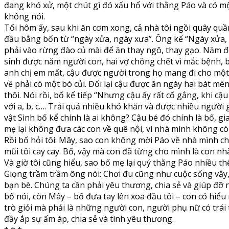
đang khó xử, một chút gì đó xấu hổ với thằng Páo và có một
không nói.
Tối hôm ấy, sau khi ăn cơm xong, cả nhà tôi ngồi quây quầ
đầu bằng bốn từ “ngày xửa, ngày xưa”. Ông kể “Ngày xửa
phải vào rừng đào củ mài để ăn thay ngô, thay gạo. Năm đó
sinh được năm người con, hai vợ chồng chết vì mắc bệnh, bốn
anh chị em mất, cậu được người trong họ mang đi cho một g
về phải có một bó củi. Đổi lại cậu được ăn ngày hai bát mè
thôi. Nói rồi, bố kể tiếp “Nhưng cậu ấy rất cố gắng, khi c
với a, b, c…. Trải quả nhiều khó khăn và được nhiều người 
vật Sình bố kể chính là ai không? Cậu bé đó chính là bố, gi
mẹ lại không đưa các con về quê nội, vì nhà mình không còn
Rồi bố hỏi tôi: Mây, sao con không mời Páo về nhà mình ch
mũi tôi cay cay. Bố, vậy mà con đã từng cho mình là con n
Và giờ tôi cũng hiểu, sao bố mẹ lại quý thằng Páo nhiều th
Giọng trầm trầm ông nói: Chơi đu cũng như cuộc sống vậy,
bạn bè. Chúng ta cần phải yêu thương, chia sẻ và giúp đỡ
bố nói, còn Mây – bố đưa tay lên xoa đầu tôi – con có hiể
trò giỏi mà phải là những người con, người phụ nữ có trái
đầy ắp sự ấm áp, chia sẻ và tình yêu thương.