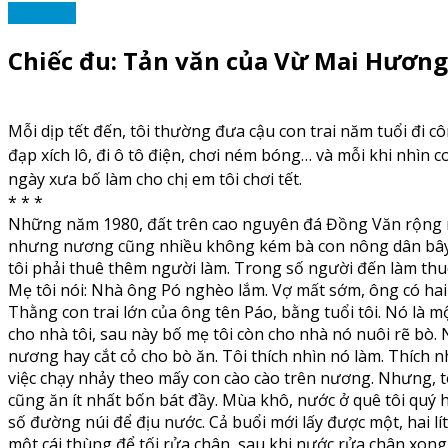
TẠP VĂN
Chiếc đu: Tản văn của Vừ Mai Hương
Mỗi dịp tết đến, tôi thường đưa cậu con trai năm tuổi đi cô
đạp xích lô, đi ô tô điện, chơi ném bóng… và mỗi khi nhìn c
ngày xưa bố làm cho chị em tôi chơi tết.
* * *
Những năm 1980, đất trên cao nguyên đá Đồng Văn rộng mê
nhưng nương cũng nhiều không kém bà con nông dân bây g
tôi phải thuê thêm người làm. Trong số người đến làm thuê
Mẹ tôi nói: Nhà ông Pó nghèo lắm. Vợ mất sớm, ông có hai 
Thằng con trai lớn của ông tên Páo, bằng tuổi tôi. Nó là
cho nhà tôi, sau này bố mẹ tôi còn cho nhà nó nuôi rẽ bò. 
nương hay cắt cỏ cho bò ăn. Tôi thích nhìn nó làm. Thích n
việc chạy nhảy theo mấy con cào cào trên nương. Nhưng, t
cũng ăn ít nhất bốn bát đầy. Mùa khô, nước ở quê tôi quý 
số đường núi để địu nước. Cả buổi mới lấy được một, hai l
một cái thùng để tối rửa chân, sau khi nước rửa chân xong 