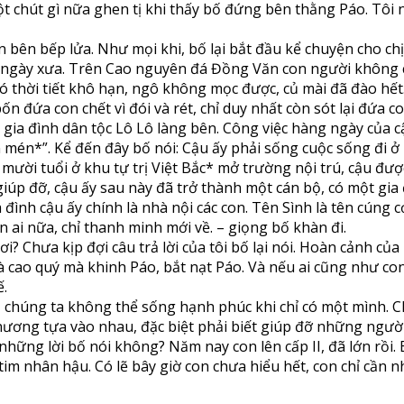
 chút gì nữa ghen tị khi thấy bố đứng bên thằng Páo. Tôi ng
n bên bếp lửa. Như mọi khi, bố lại bắt đầu kể chuyện cho c
, ngày xưa. Trên Cao nguyên đá Đồng Văn con người không 
 thời tiết khô hạn, ngô không mọc được, củ mài đã đào hết. 
 đứa con chết vì đói và rét, chỉ duy nhất còn sót lại đứa co
ia đình dân tộc Lô Lô làng bên. Công việc hàng ngày của cậ
n mén*”. Kể đến đây bố nói: Cậu ấy phải sống cuộc sống đi ở
ậu mười tuổi ở khu tự trị Việt Bắc* mở trường nội trú, cậu đ
giúp đỡ, cậu ấy sau này đã trở thành một cán bộ, có một gia
a đình cậu ấy chính là nhà nội các con. Tên Sình là tên cúng 
 ai nữa, chỉ thanh minh mới về. – giọng bố khàn đi.
ơi? Chưa kịp đợi câu trả lời của tôi bố lại nói. Hoàn cảnh 
hà cao quý mà khinh Páo, bắt nạt Páo. Và nếu ai cũng như co
ế.
 chúng ta không thể sống hạnh phúc khi chỉ có một mình. Ch
 nương tựa vào nhau, đặc biệt phải biết giúp đỡ những ngườ
u những lời bố nói không? Năm nay con lên cấp II, đã lớn rồ
 tim nhân hậu. Có lẽ bây giờ con chưa hiểu hết, con chỉ cần