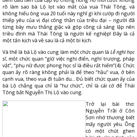
rõ làm sao bà Lộ lọt vào mắt của vua Thái Tông, và
không hiểu ông vua 20 tuổi này nghĩ gì khi cướp đi người
thiếp yêu của vị đại công thần của triều đại – người đã
từng bày mưu thắng giặc và góp công cả sáng lập nên
triều đình mà Thái Tông là người kế nghiệp! Đây là cả
một tấn kịch và về sau là cả một bi kịch.
Và thế là bà Lộ vào cung làm một chức quan là
Lễ nghi học
sĩ
, một chức quan “giữ việc nghi điển, nghi trượng, pháp
vật”, “phụ nữ được phong học sĩ là điều rất hiếm”(4). Chức
quan ấy rõ ràng không phải là để theo “hầu” vua, ở bên
cạnh vua, theo vua đi tuần du… Đủ biết chức quan ấy của
bà Lộ chẳng qua chỉ là “hư chức”, chỉ là cái cớ để Thái
Tông bắt Nguyễn Thị Lộ vào cung.
Trở lại bài thơ.
Nguyễn Trãi ở Côn
Sơn nhớ thương biết
mấy người yêu. Ông
có một chút ghen