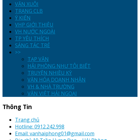
VĂN XUÔI
TRANG CLB
Ý KIẾN
VHP GIỚI THIỆU
VH NƯỚC NGOÀI
TP YÊU THÍCH
SÁNG TÁC TRẺ
>>
TẠP VĂN
HẢI PHÒNG NHƯ TÔI BIẾT
TRUYỆN NHIỀU KỲ
VĂN HÓA DOANH NHÂN
VH & NHÀ TRƯỜNG
VĂN VIỆT HẢI NGOẠI
Thông Tin
Trang chủ
Hotline: 0912.242.998
Email: vanhaiphong01@gmail.com