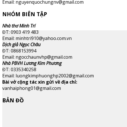
Email: nguyenquochungnv@gmail.com
NHÓM BIÊN TẬP
Nhà thơ Minh Trí
ĐT: 0903 419 483
Email: minhtri910@yahoo.com.vn
Dịch giả Ngọc Châu
ĐT: 0868153994
Email: ngocchaunvhp@gmail.com
Nhà PBVH Lương Kim Phương
ĐT: 0335340258
Email: luongkimphuonghp2002@gmail.com
Bài vở cộng tác xin gửi về địa chỉ:
vanhaiphong01@gmail.com
BẢN ĐỒ