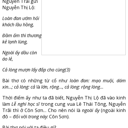
Nguyễn Trãi gửi
Nguyễn Thị Lộ:
Loàn đan ướm hỏi
khách lầu hồng,
Đầm ấm thì thương
kẻ lạnh lùng,
Ngoài ấy dầu còn
áo lẻ,
Cả lòng mượn lấy đắp cho cùng(3)
Bài thơ có những từ cổ như
loàn đan: mạo muội, dám
xin…; cả lòng: cả
là
lớn, rộng…, cả lòng: rộng lòng…
Thời điểm ấy như ta đã biết, Nguyễn Thị Lộ đã vào kinh
làm
Lễ nghi học sĩ
trong cung vua Lê Thái Tông, Nguyễn
Trãi thì ở Côn Sơn… Cho nên nói là
ngoài ấy
(ngoài kinh
đô – đối với
trong này
: Côn Sơn).
Bài thơ nói với ta điều gì?