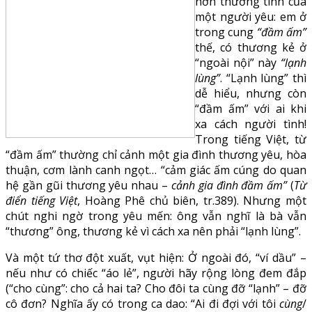
hờn thường tình của
một người yêu: em ở
trong cung
“đầm ấm”
thế, có thương kẻ ở
“ngoài nội” này
“lạnh
lùng”
. “Lạnh lùng” thì
dễ hiểu, nhưng còn
“đầm ấm” với ai khi
xa cách người tình!
Trong tiếng Việt, từ
“đầm ấm” thường chỉ cảnh một gia đình thương yêu, hòa
thuận, cơm lành canh ngọt… “cảm giác ấm cúng do quan
hệ gần gũi thương yêu nhau –
cảnh gia đình đầm ấm”
(
Từ
điển tiếng Việt
, Hoàng Phê chủ biên, tr.389). Nhưng một
chút nghi ngờ trong yêu mến: ông vẫn nghĩ là bà vẫn
“thương” ông, thương kẻ vì cách xa nên phải “lạnh lùng”.
Và một tứ thơ đột xuất, vụt hiện: Ở ngoài đó, “ví dầu” –
nếu như có chiếc “áo lẻ”, người hãy rộng lòng đem đắp
(“cho cùng”: cho cả hai ta? Cho đôi ta cùng đỡ “lạnh” – đỡ
cô đơn? Nghĩa ấy có trong ca dao: “Ai đi đợi với tôi
cùng
/