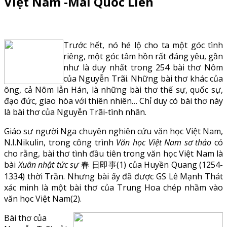
Việt Nam -Mai Quốc Liên
Trước hết, nó hé lộ cho ta một góc tình
riêng, một góc tâm hồn rất đáng yêu, gần
như là duy nhất trong 254 bài thơ Nôm
của Nguyễn Trãi. Những bài thơ khác của
ông, cả Nôm lẫn Hán, là những bài thơ thế sự, quốc sự,
đạo đức, giao hòa với thiên nhiên… Chỉ duy có bài thơ này
là bài thơ của Nguyễn Trãi-tình nhân.
Giáo sư người Nga chuyên nghiên cứu văn học Việt Nam,
N.I.Nikulin, trong công trình
Văn học Việt Nam sơ thảo
có
cho rằng, bài thơ tình đầu tiên trong văn học Việt Nam là
bài
Xuân nhật tức sự
春 日即事(1) của Huyền Quang (1254-
1334) thời Trần. Nhưng bài ấy đã được GS Lê Mạnh Thát
xác minh là một bài thơ của Trung Hoa chép nhầm vào
văn học Việt Nam(2).
Bài thơ của