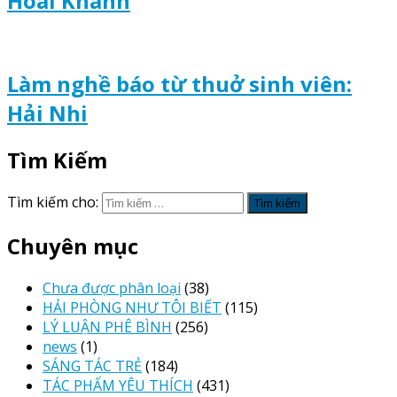
Hoài Khánh
Làm nghề báo từ thuở sinh viên:
Hải Nhi
Tìm Kiếm
Tìm kiếm cho:
Chuyên mục
Chưa được phân loại
(38)
HẢI PHÒNG NHƯ TÔI BIẾT
(115)
LÝ LUẬN PHÊ BÌNH
(256)
news
(1)
SÁNG TÁC TRẺ
(184)
TÁC PHẨM YÊU THÍCH
(431)