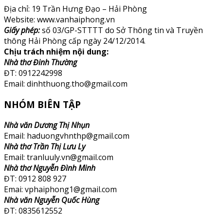
Địa chỉ: 19 Trần Hưng Đạo – Hải Phòng
Website: www.vanhaiphong.vn
Giấy phép:
số 03/GP-STTTT do Sở Thông tin và Truyền
thông Hải Phòng cấp ngày 24/12/2014.
Chịu trách nhiệm nội dung:
Nhà thơ Đinh Thường
ĐT: 0912242998
Email: dinhthuong.tho@gmail.com
NHÓM BIÊN TẬP
Nhà văn Dương Thị Nhụn
Email: haduongvhnthp@gmail.com
Nhà thơ Trần Thị Lưu Ly
Email: tranluuly.vn@gmail.com
Nhà thơ Nguyễn Đình Minh
ĐT: 0912 808 927
Emai: vphaiphong1@gmail.com
Nhà văn Nguyễn Quốc Hùng
ĐT: 0835612552