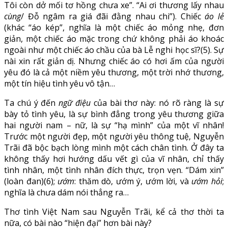
Tôi còn dở mối tơ hồng chưa xe”. “Ai ơi thương lấy nhau
cùng
/ Đỗ ngâm ra giá đãi đằng nhau chi”). Chiếc
áo lẻ
(khác “áo kép”, nghĩa là một chiếc áo mỏng nhẹ, đơn
giản, một chiếc áo mặc trong chứ không phải áo khoác
ngoài như một chiếc áo chầu của bà Lễ nghi học sĩ?(5). Sự
nài xin rất giản dị. Nhưng chiếc áo có hơi ấm của người
yêu đó là cả một niềm yêu thương, một trời nhớ thương,
một tín hiệu tình yêu vô tận…
Ta chú ý đến
ngữ điệu
của bài thơ này: nó rõ ràng là sự
bày tỏ tình yêu, là sự bình đẳng trong yêu thương giữa
hai người nam – nữ, là sự “hạ mình” của một vĩ nhân!
Trước một người đẹp, một người yêu thông tuệ, Nguyễn
Trãi đã bộc bạch lòng mình một cách chân tình. Ở đây ta
không thấy hơi hướng dấu vết gì của vĩ nhân, chỉ thấy
tình nhân, một tình nhân đích thực, trọn vẹn. “Dám xin”
(loàn đan)(6);
ướm
: thăm dò, ướm ý, ướm lời, và
ướm hỏi
;
nghĩa là chưa dám nói thẳng ra…
Thơ tình Việt Nam sau Nguyễn Trãi, kể cả thơ thời ta
nữa, có bài nào “hiện đại” hơn bài này?