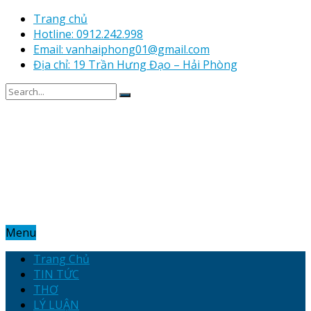
Trang chủ
Hotline: 0912.242.998
Email: vanhaiphong01@gmail.com
Địa chỉ: 19 Trần Hưng Đạo – Hải Phòng
Menu
Trang Chủ
TIN TỨC
THƠ
LÝ LUẬN