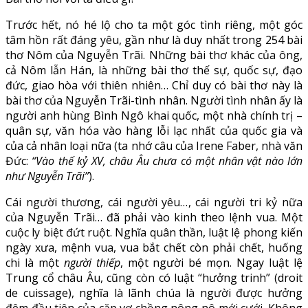
Trước hết, nó hé lộ cho ta một góc tình riêng, một góc
tâm hồn rất đáng yêu, gần như là duy nhất trong 254 bài
thơ Nôm của Nguyễn Trãi. Những bài thơ khác của ông,
cả Nôm lẫn Hán, là những bài thơ thế sự, quốc sự, đạo
đức, giao hòa với thiên nhiên… Chỉ duy có bài thơ này là
bài thơ của Nguyễn Trãi-tình nhân. Người tình nhân ấy là
người anh hùng Bình Ngô khai quốc, một nhà chính trị –
quân sự, văn hóa vào hàng lỗi lạc nhất của quốc gia và
của cả nhân loại nữa (ta nhớ câu của Irene Faber, nhà văn
Đức:
“Vào thế kỷ XV, châu Âu chưa có một nhân vật nào lớn
như Nguyễn Trãi”
).
Cái người thương, cái người yêu…, cái người tri kỷ nữa
của Nguyễn Trãi… đã phải vào kinh theo lệnh vua. Một
cuộc ly biệt đứt ruột. Nghĩa quân thần, luật lệ phong kiến
ngày xưa, mệnh vua, vua bắt chết còn phải chết, huống
chi là một
người thiếp
, một người bé mọn. Ngay luật lệ
Trung cổ châu Âu, cũng còn có luật “hưởng trinh” (droit
de cuissage), nghĩa là lãnh chúa là người được hưởng
đêm đầu tiên của cặp vợ chồng nông nô mới cưới. Không