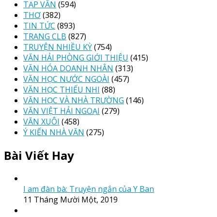
TẠP VĂN
(594)
THƠ
(382)
TIN TỨC
(893)
TRANG CLB
(827)
TRUYỆN NHIỀU KỲ
(754)
VĂN HẢI PHÒNG GIỚI THIỆU
(415)
VĂN HÓA DOANH NHÂN
(313)
VĂN HỌC NƯỚC NGOÀI
(457)
VĂN HỌC THIẾU NHI
(88)
VĂN HỌC VÀ NHÀ TRƯỜNG
(146)
VĂN VIỆT HẢI NGOẠI
(279)
VĂN XUÔI
(458)
Ý KIẾN NHÀ VĂN
(275)
Bài Viết Hay
I am đàn bà: Truyện ngắn của Y Ban
11 Tháng Mười Một, 2019