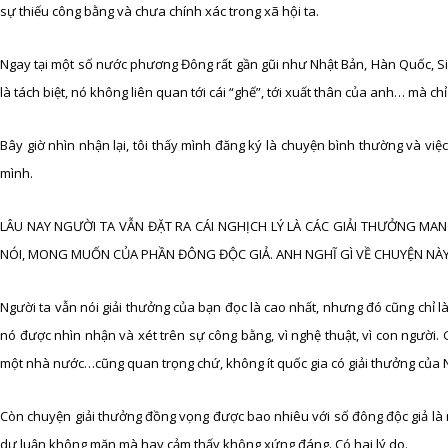
sự thiếu công bằng và chưa chính xác trong xã hội ta.
Ngay tại một số nước phương Đông rất gần gũi như Nhật Bản, Hàn Quốc, Sin
là tách biệt, nó không liên quan tới cái “ghế”, tới xuất thân của anh… mà c
Bây giờ nhìn nhận lại, tôi thấy mình đăng ký là chuyện bình thường và việ
mình.
LÂU NAY NGƯỜI TA VẪN ĐẶT RA CÁI NGHỊCH LÝ LÀ CÁC GIẢI THƯỞNG MA
NÓI, MONG MUỐN CỦA PHẦN ĐÔNG ĐỘC GIẢ. ANH NGHĨ GÌ VỀ CHUYỆN NÀ
Người ta vẫn nói giải thưởng của bạn đọc là cao nhất, nhưng đó cũng chỉ là
nó được nhìn nhận và xét trên sự công bằng, vì nghệ thuật, vì con người.
một nhà nước…cũng quan trọng chứ, không ít quốc gia có giải thưởng của 
Còn chuyện giải thưởng đồng vọng được bao nhiêu với số đông độc giả là 
dư luận không mặn mà hay cảm thấy không xứng đáng. Có hai lý do.