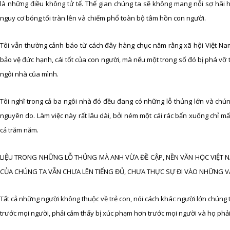
là những điều không tử tế. Thế gian chúng ta sẽ không mang nỗi sợ hãi 
nguy cơ bóng tối tràn lên và chiếm phổ toàn bộ tâm hồn con người.
Tôi vẫn thường cảnh báo từ cách đây hàng chục năm rằng xã hội Việt Nam 
bảo vệ đức hạnh, cái tốt của con người, mà nếu một trong số đó bị phá vỡ t
ngôi nhà của mình.
Tôi nghĩ trong cả ba ngôi nhà đó đều đang có những lỗ thủng lớn và chúng t
nguyên do. Làm việc này rất lâu dài, bởi ném một cái rác bẩn xuống chỉ mấ
cả trăm năm.
LIỆU TRONG NHỮNG LỖ THỦNG MÀ ANH VỪA ĐỀ CẬP, NỀN VĂN HỌC VIỆT 
CỦA CHÚNG TA VẪN CHƯA LÊN TIẾNG ĐỦ, CHƯA THỰC SỰ ĐI VÀO NHỮNG 
Tất cả những người không thuộc về trẻ con, nói cách khác người lớn chúng t
trước mọi người, phải cảm thấy bị xúc phạm hơn trước mọi người và họ phả