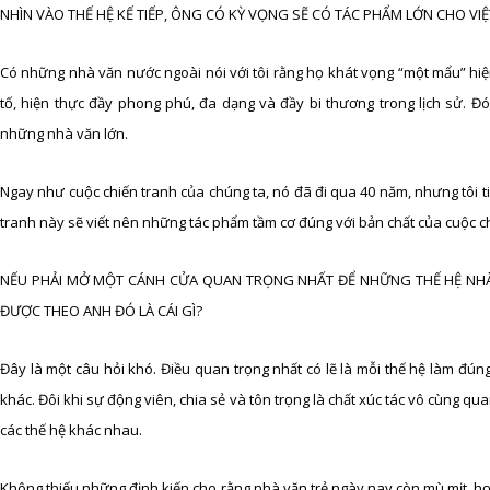
NHÌN VÀO THẾ HỆ KẾ TIẾP, ÔNG CÓ KỲ VỌNG SẼ CÓ TÁC PHẨM LỚN CHO VI
Có những nhà văn nước ngoài nói với tôi rằng họ khát vọng “một mẩu” hiệ
tố, hiện thực đầy phong phú, đa dạng và đầy bi thương trong lịch sử. Đ
những nhà văn lớn.
Ngay như cuộc chiến tranh của chúng ta, nó đã đi qua 40 năm, nhưng tôi ti
tranh này sẽ viết nên những tác phẩm tầm cơ đúng với bản chất của cuộc c
NẾU PHẢI MỞ MỘT CÁNH CỬA QUAN TRỌNG NHẤT ĐỂ NHỮNG THẾ HỆ NHÀ 
ĐƯỢC THEO ANH ĐÓ LÀ CÁI GÌ?
Đây là một câu hỏi khó. Điều quan trọng nhất có lẽ là mỗi thế hệ làm đú
khác. Đôi khi sự động viên, chia sẻ và tôn trọng là chất xúc tác vô cùng qu
các thế hệ khác nhau.
Không thiếu những định kiến cho rằng nhà văn trẻ ngày nay còn mù mịt, họ 