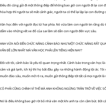
Điều đó cũng gửi đi một thông điệp để không bao giờ con người đi lại con
hòa hợp thì người ta sẽ mất cảnh giác, người ta có thể lại lặp lại con đường c
Văn học đến với người đọc từ hai phía. Nó vừa làm con người tin rằng dù
dẫm vào những vết xe đổ của sai lầm sẽ dẫn con người đến vực sâu.
ANH VỪA NÓI ĐẾN CHỨC NĂNG CẢNH BÁO NHƯ MỘT CHỨC NĂNG RẤT QUAN
VẤN ĐỀ LỚN NHẤT MÀ VĂN HỌC PHẢI LÊN TIẾNG HIỆN NAY?
Đối với tôi, cảnh báo là yếu tố quan trọng nhất. Cảnh báo trong văn học l
cảm và giá lạnh, ích kỷ thì họ bắt đầu gây ra những hành động tội ác. Tôi
muốn đào sâu, muốn mở rõ ra, muốn gửi thông điệp tới tất cả mọi người là về
CÓ PHẢI CŨNG CHÍNH VÌ THẾ MÀ ANH KHÔNG NGỪNG TRĂN TRỞ VỀ VIỆC S
Nó là điều không bao giờ rời bỏ nhà văn một khi anh ta còn cầm bút. Bởi cá