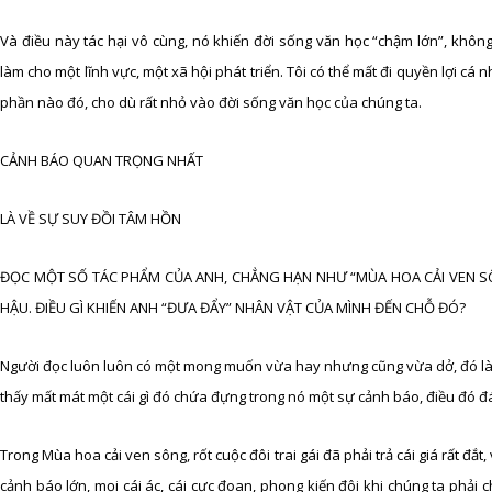
Và điều này tác hại vô cùng, nó khiến đời sống văn học “chậm lớn”, không
làm cho một lĩnh vực, một xã hội phát triển. Tôi có thể mất đi quyền lợi cá
phần nào đó, cho dù rất nhỏ vào đời sống văn học của chúng ta.
CẢNH BÁO QUAN TRỌNG NHẤT
LÀ VỀ SỰ SUY ĐỒI TÂM HỒN
ĐỌC MỘT SỐ TÁC PHẨM CỦA ANH, CHẲNG HẠN NHƯ “MÙA HOA CẢI VEN SÔ
HẬU. ĐIỀU GÌ KHIẾN ANH “ĐƯA ĐẨY” NHÂN VẬT CỦA MÌNH ĐẾN CHỖ ĐÓ?
Người đọc luôn luôn có một mong muốn vừa hay nhưng cũng vừa dở, đó là
thấy mất mát một cái gì đó chứa đựng trong nó một sự cảnh báo, điều đó đ
Trong Mùa hoa cải ven sông, rốt cuộc đôi trai gái đã phải trả cái giá rất đắ
cảnh báo lớn, mọi cái ác, cái cực đoan, phong kiến đôi khi chúng ta phải 