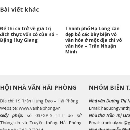
Bài viết khác
Để thi ca trở về giá trị
Thành phố Hạ Long cần
đích thực vốn có của nó –
dẹp bỏ các bày biện vô
Đặng Huy Giang
văn hóa ở một địa chỉ vô
văn hóa – Trần Nhuận
Minh
HỘI NHÀ VĂN HẢI PHÒNG
NHÓM BIÊN T
Địa chỉ: 19 Trần Hưng Đạo – Hải Phòng
Nhà văn Dương Thị 
Website: www.vanhaiphong.vn
Email: haduongvhnt
Giấy phép:
số 03/GP-STTTT do Sở
Nhà thơ Trần Thị Lưu
Thông tin và Truyền thông Hải Phòng
Email: tranluuly.vn@
cấp ngày 24/12/2014.
Nhà thơ Nguyễn Đìn