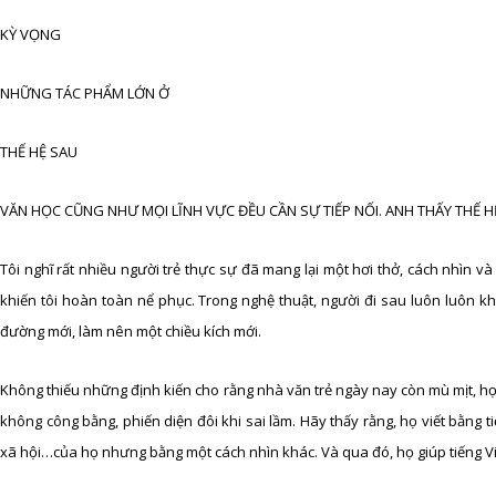
KỲ VỌNG
NHỮNG TÁC PHẨM LỚN Ở
THẾ HỆ SAU
VĂN HỌC CŨNG NHƯ MỌI LĨNH VỰC ĐỀU CẦN SỰ TIẾP NỐI. ANH THẤY THẾ H
Tôi nghĩ rất nhiều người trẻ thực sự đã mang lại một hơi thở, cách nhìn và
khiến tôi hoàn toàn nể phục. Trong nghệ thuật, người đi sau luôn luôn 
đường mới, làm nên một chiều kích mới.
Không thiếu những định kiến cho rằng nhà văn trẻ ngày nay còn mù mịt, họ 
không công bằng, phiến diện đôi khi sai lầm. Hãy thấy rằng, họ viết bằng t
xã hội…của họ nhưng bằng một cách nhìn khác. Và qua đó, họ giúp tiếng Việt