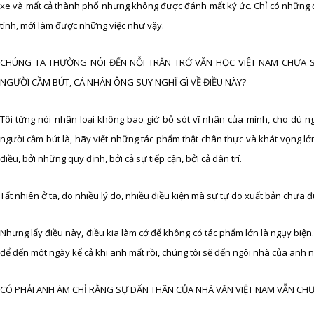
xe và mất cả thành phố nhưng không được đánh mất ký ức. Chỉ có những đất
tính, mới làm được những việc như vậy.
CHÚNG TA THƯỜNG NÓI ĐẾN NỖI TRĂN TRỞ VĂN HỌC VIỆT NAM CHƯA S
NGƯỜI CẦM BÚT, CÁ NHÂN ÔNG SUY NGHĨ GÌ VỀ ĐIỀU NÀY?
Tôi từng nói nhân loại không bao giờ bỏ sót vĩ nhân của mình, cho dù 
người cầm bút là, hãy viết những tác phẩm thật chân thực và khát vọng l
điều, bởi những quy định, bởi cả sự tiếp cận, bởi cả dân trí.
Tất nhiên ở ta, do nhiều lý do, nhiều điều kiện mà sự tự do xuất bản ch
Nhưng lấy điều này, điều kia làm cớ để không có tác phẩm lớn là ngụy biện. 
để đến một ngày kể cả khi anh mất rồi, chúng tôi sẽ đến ngôi nhà của anh
CÓ PHẢI ANH ÁM CHỈ RẰNG SỰ DẤN THÂN CỦA NHÀ VĂN VIỆT NAM VẪN CH