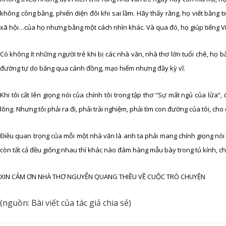
không công bằng, phiến diện đôi khi sai lầm. Hãy thấy rằng, họ viết bằng t
xã hội…của họ nhưng bằng một cách nhìn khác. Và qua đó, họ giúp tiếng Việt
Có không ít những người trẻ khi bị các nhà văn, nhà thơ lớn tuổi chê, họ 
đường tự do băng qua cánh đồng, mạo hiểm nhưng đầy kỳ vĩ.
Khi tôi cất lên giọng nói của chính tôi trong tập thơ “Sự mất ngủ của lửa”, 
lõng. Nhưng tôi phải ra đi, phải trải nghiệm, phải tìm con đường của tôi, cho 
Điều quan trọng của mỗi một nhà văn là anh ta phải mang chính giọng nói
còn tất cả đều giống nhau thì khác nào đám hàng mẫu bày trong tủ kính, ch
XIN CẢM ƠN NHÀ THƠ NGUYỄN QUANG THIỀU VỀ CUỘC TRÒ CHUYỆN
(nguồn: Bài viết của tác giả chia sẻ)