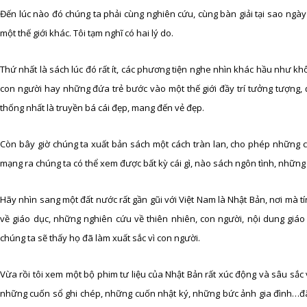
Đến lúc nào đó chúng ta phải cùng nghiên cứu, cùng bàn giải tại sao ng
một thế giới khác. Tôi tạm nghĩ có hai lý do.
Thứ nhất là sách lúc đó rất ít, các phương tiện nghe nhìn khác hầu như 
con người hay những đứa trẻ bước vào một thế giới đầy trí tưởng tượng,
thống nhất là truyền bá cái đẹp, mang đến vẻ đẹp.
Còn bây giờ chúng ta xuất bản sách một cách tràn lan, cho phép những c
mạng ra chúng ta có thể xem được bất kỳ cái gì, nào sách ngôn tình, những
Hãy nhìn sang một đất nước rất gần gũi với Việt Nam là Nhật Bản, nơi mà t
về giáo dục, những nghiên cứu về thiên nhiên, con người, nội dung giáo 
chúng ta sẽ thấy họ đã làm xuất sắc vì con người.
Vừa rồi tôi xem một bộ phim tư liệu của Nhật Bản rất xúc động và sâu sắc v
những cuốn sổ ghi chép, những cuốn nhật ký, những bức ảnh gia đình…đã