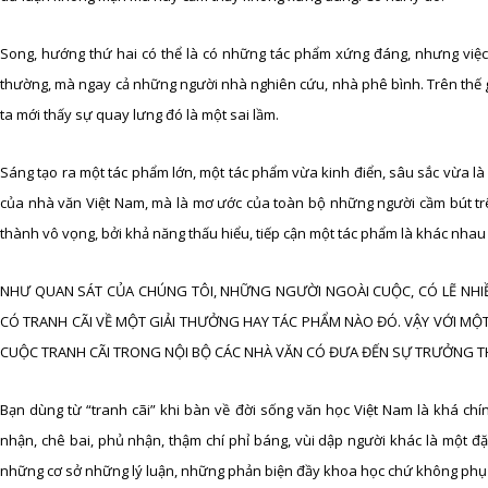
Song, hướng thứ hai có thể là có những tác phẩm xứng đáng, nhưng việc
thường, mà ngay cả những người nhà nghiên cứu, nhà phê bình. Trên thế gi
ta mới thấy sự quay lưng đó là một sai lầm.
Sáng tạo ra một tác phẩm lớn, một tác phẩm vừa kinh điển, sâu sắc vừa là
của nhà văn Việt Nam, mà là mơ ước của toàn bộ những người cầm bút trên 
thành vô vọng, bởi khả năng thấu hiểu, tiếp cận một tác phẩm là khác nhau 
NHƯ QUAN SÁT CỦA CHÚNG TÔI, NHỮNG NGƯỜI NGOÀI CUỘC, CÓ LẼ NHI
CÓ TRANH CÃI VỀ MỘT GIẢI THƯỞNG HAY TÁC PHẨM NÀO ĐÓ. VẬY VỚI M
CUỘC TRANH CÃI TRONG NỘI BỘ CÁC NHÀ VĂN CÓ ĐƯA ĐẾN SỰ TRƯỞNG 
Bạn dùng từ “tranh cãi” khi bàn về đời sống văn học Việt Nam là khá chín
nhận, chê bai, phủ nhận, thậm chí phỉ báng, vùi dập người khác là một đ
những cơ sở những lý luận, những phản biện đầy khoa học chứ không phụ 