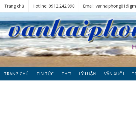
Trang chủ
Hotline: 0912.242.998
Email: vanhaiphong01@gm
TRANG CHỦ
TIN TỨC
THƠ
LÝ LUẬN
VĂN XUÔI
T