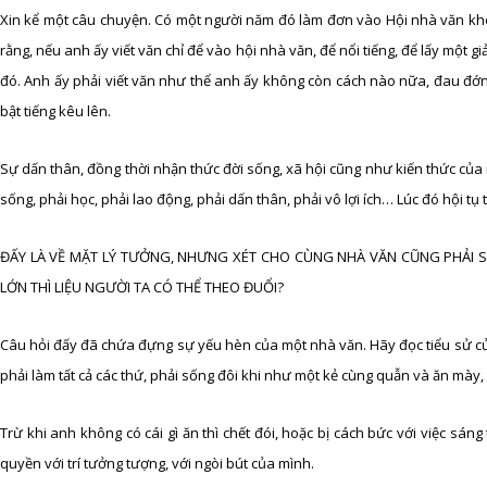
Xin kể một câu chuyện. Có một người năm đó làm đơn vào Hội nhà văn không
rằng, nếu anh ấy viết văn chỉ để vào hội nhà văn, để nổi tiếng, để lấy một 
đó. Anh ấy phải viết văn như thể anh ấy không còn cách nào nữa, đau đớn p
bật tiếng kêu lên.
Sự dấn thân, đồng thời nhận thức đời sống, xã hội cũng như kiến thức củ
sống, phải học, phải lao động, phải dấn thân, phải vô lợi ích… Lúc đó hội tụ
ĐẤY LÀ VỀ MẶT LÝ TƯỞNG, NHƯNG XÉT CHO CÙNG NHÀ VĂN CŨNG PHẢI S
LỚN THÌ LIỆU NGƯỜI TA CÓ THỂ THEO ĐUỔI?
Câu hỏi đấy đã chứa đựng sự yếu hèn của một nhà văn. Hãy đọc tiểu sử của
phải làm tất cả các thứ, phải sống đôi khi như một kẻ cùng quẫn và ăn mày, 
Trừ khi anh không có cái gì ăn thì chết đói, hoặc bị cách bức với việc sáng
quyền với trí tưởng tượng, với ngòi bút của mình.