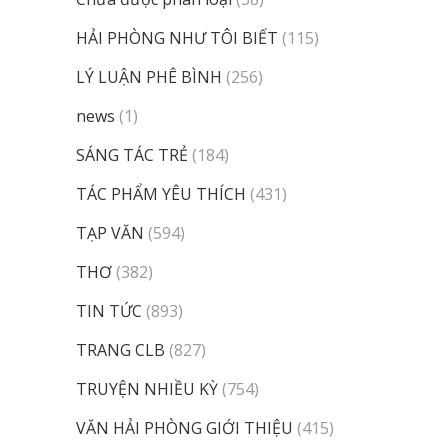
HẢI PHÒNG NHƯ TÔI BIẾT
(115)
LÝ LUẬN PHÊ BÌNH
(256)
news
(1)
SÁNG TÁC TRẺ
(184)
TÁC PHẨM YÊU THÍCH
(431)
TẠP VĂN
(594)
THƠ
(382)
TIN TỨC
(893)
TRANG CLB
(827)
TRUYỆN NHIỀU KỲ
(754)
VĂN HẢI PHÒNG GIỚI THIỆU
(415)