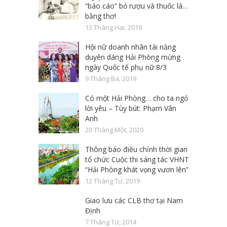
“báo cáo” bỏ rượu và thuốc lá…
bằng thơ!
13 Tháng Hai, 2018
Hội nữ doanh nhân tài năng
duyên dáng Hải Phòng mừng
ngày Quốc tế phụ nữ 8/3
9 Tháng Ba, 2019
Có một Hải Phòng… cho ta ngỏ
lời yêu – Tùy bút: Phạm Vân
Anh
20 Tháng Một, 2020
Thông báo điều chỉnh thời gian
tổ chức Cuộc thi sáng tác VHNT
“Hải Phòng khát vọng vươn lên”
12 Tháng Tư, 2019
Giao lưu các CLB thơ tại Nam
Định
7 Tháng Tư, 2014