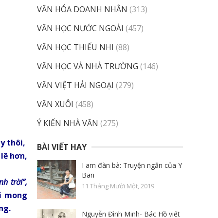
VĂN HÓA DOANH NHÂN
(313)
VĂN HỌC NƯỚC NGOÀI
(457)
VĂN HỌC THIẾU NHI
(88)
VĂN HỌC VÀ NHÀ TRƯỜNG
(146)
VĂN VIỆT HẢI NGOẠI
(279)
VĂN XUÔI
(458)
Ý KIẾN NHÀ VĂN
(275)
y thôi,
BÀI VIẾT HAY
lẽ hơn,
I am đàn bà: Truyện ngắn của Y
Ban
h trời”,
11 Tháng Mười Một, 2019
i mong
ng.
Nguyễn Đình Minh- Bác Hồ viết