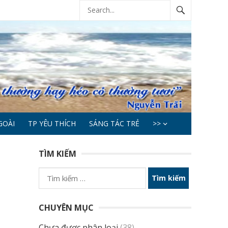
GOÀI
TP YÊU THÍCH
SÁNG TÁC TRẺ
>>
TÌM KIẾM
Tìm
kiếm
cho:
CHUYÊN MỤC
Chưa được phân loại
(38)