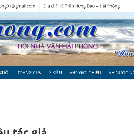
phong01@gmail.com
Địa chỉ: 19 Trần Hưng Đạo – Hải Phòng
XUÔI
TRANG CLB
Ý KIẾN
VHP GIỚI THIỆU
VH NƯỚC N
u tác giả