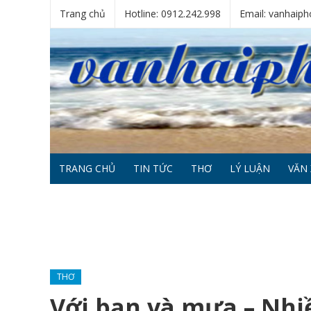
Trang chủ
Hotline: 0912.242.998
Email: vanhai
TRANG CHỦ
TIN TỨC
THƠ
LÝ LUẬN
VĂN 
THƠ
Với bạn và mưa – Nhiề