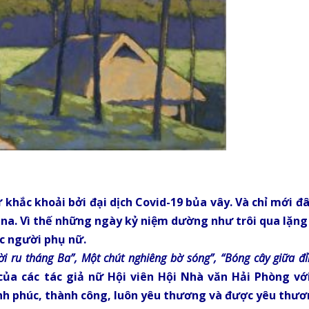
hắc khoải bởi đại dịch Covid-19 bủa vây. Và chỉ mới đâ
na. Vì thế những ngày kỷ niệm dường như trôi qua lặng 
hức người phụ nữ.
ời ru tháng Ba”, Một chút nghiêng bờ sóng”, “Bóng cây giữa đỉn
ủa các tác giả nữ
Hội viên Hội Nhà văn Hải Phòng
vớ
nh phúc, thành công, luôn yêu thương và được yêu thươ