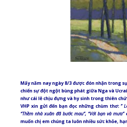
Mấy năm nay ngày 8/3 được đón nhận trong sự k
chiến sự đột ngột bùng phát giữa Nga và Ucrai
như cái lẽ chịu đựng và hy sinh trong thiên c
VHP xin gửi đến bạn đọc những chùm thơ:
” L
“Thềm nhà xuân đã bước mau”, “Với bạn và mưa”
c
muốn chị em chúng ta luôn nhiều sức khỏe, hạ