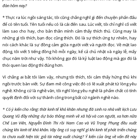
đàn hôm nay?
* Thực ra lúc ngồi sáng tác, tôi cũng chẳng nghĩ gì đến chuyện phấn đấu
để có tên tuổi. Tên tuổi nếu có là cái đến sau. Lúc viết, tôi chỉ nghĩ cố viết
làm sao cho hay, cho bản thân mình cảm thấy thích thú. Cũng may là
những gì tôi thích, bạn đọc cũng thích. Đó là sự thích ứng tự nhiên, hay
nói cách khác là sự đồng cảm giữa người viết và người đọc. Về mặt lao
động, tôi viết 5 tiếng đồng hồ mỗi ngày, kể cả chủ nhật và ngày lễ, mấy
chục năm trời như vậy. Tôi không gọi đó là kỷ luật lao động mà gọi đó là
thói quen lao động thì đúng hơn.
Vì chẳng ai bắt tôi làm vậy, nhưng tôi thích, tôi cảm thấy hứng thú khi
ngồi trước bàn viết. Sự đam mê công việc đó có lẽ xuất phát từ lòng yêu
nghề. Không cứ là nghề văn, tôi nghĩ lòng yêu nghề là phẩm chất có tính
quyết định đối với sự thành công trong bất cứ ngành nghề nào.
* Có ý kiến cho rằng: thời kinh tế khó khăn nhưng đã sinh ra nhà viết kịch Lưu
Quang Vũ đầy những dự báo thông minh về xã hội và con người, xa hơn nữa
Chế Lan Viên, Nguyễn Đình Thi rồi Nam Cao và Vũ Trọng Phụng đều xuất
chúng khi kinh tế khó khăn. Vậy ông có suy nghĩ gì khi kinh tế phát triển chúng
ta chưa xuất hiện tác giả tài năng xuất chúng? Ý kiến của ông về vấn đề này