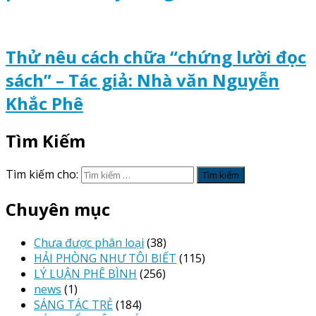
Thử nêu cách chữa “chứng lười đọc
sách” – Tác giả: Nhà văn Nguyễn
Khắc Phê
Tìm Kiếm
Tìm kiếm cho:
Chuyên mục
Chưa được phân loại
(38)
HẢI PHÒNG NHƯ TÔI BIẾT
(115)
LÝ LUẬN PHÊ BÌNH
(256)
news
(1)
SÁNG TÁC TRẺ
(184)