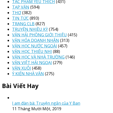
TÁC PHẨM YÊU THÍCH
(431)
TẠP VĂN
(594)
THƠ
(382)
TIN TỨC
(893)
TRANG CLB
(827)
TRUYỆN NHIỀU KỲ
(754)
VĂN HẢI PHÒNG GIỚI THIỆU
(415)
VĂN HÓA DOANH NHÂN
(313)
VĂN HỌC NƯỚC NGOÀI
(457)
VĂN HỌC THIẾU NHI
(88)
VĂN HỌC VÀ NHÀ TRƯỜNG
(146)
VĂN VIỆT HẢI NGOẠI
(279)
VĂN XUÔI
(458)
Ý KIẾN NHÀ VĂN
(275)
Bài Viết Hay
I am đàn bà: Truyện ngắn của Y Ban
11 Tháng Mười Một, 2019