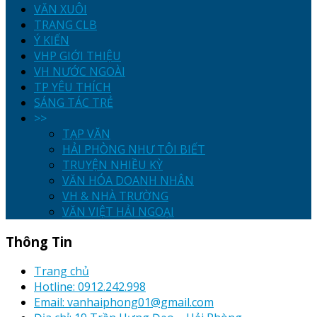
VĂN XUÔI
TRANG CLB
Ý KIẾN
VHP GIỚI THIỆU
VH NƯỚC NGOÀI
TP YÊU THÍCH
SÁNG TÁC TRẺ
>>
TẠP VĂN
HẢI PHÒNG NHƯ TÔI BIẾT
TRUYỆN NHIỀU KỲ
VĂN HÓA DOANH NHÂN
VH & NHÀ TRƯỜNG
VĂN VIỆT HẢI NGOẠI
Thông Tin
Trang chủ
Hotline: 0912.242.998
Email: vanhaiphong01@gmail.com