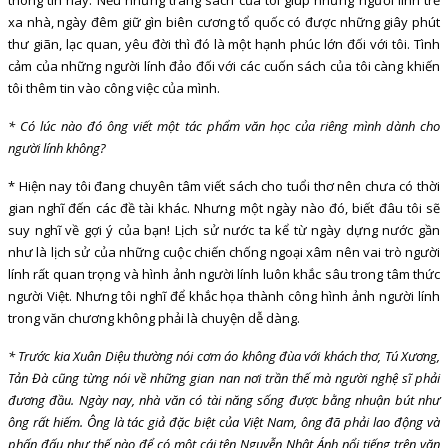
xa nhà, ngày đêm giữ gìn biên cương tổ quốc có được những giây phút
thư giãn, lạc quan, yêu đời thì đó là một hạnh phúc lớn đối với tôi. Tình
cảm của những người lính đảo đối với các cuốn sách của tôi càng khiến
tôi thêm tin vào công việc của mình.
* Có lúc nào đó ông viết một tác phẩm văn học của riêng mình dành cho
người lính không?
* Hiện nay tôi đang chuyên tâm viết sách cho tuổi thơ nên chưa có thời
gian nghĩ đến các đề tài khác. Nhưng một ngày nào đó, biết đâu tôi sẽ
suy nghĩ về gợi ý của bạn! Lịch sử nước ta kể từ ngày dựng nước gần
như là lịch sử của những cuộc chiến chống ngoại xâm nên vai trò người
lính rất quan trọng và hình ảnh người lính luôn khắc sâu trong tâm thức
người Việt. Nhưng tôi nghĩ để khắc họa thành công hình ảnh người lính
trong văn chương không phải là chuyện dễ dàng.
* Trước kia Xuân Diệu thường nói cơm áo không đùa với khách thơ, Tú Xương,
Tản Đà cũng từng nói về những gian nan nơi trần thế mà người nghệ sĩ phải
đương đầu. Ngày nay, nhà văn có tài năng sống được bằng nhuận bút như
ông rất hiếm. Ông là tác giả đặc biệt của Việt Nam, ông đã phải lao động và
phấn đấu như thế nào để có một cái tên Nguyễn Nhật Ánh nổi tiếng trên văn