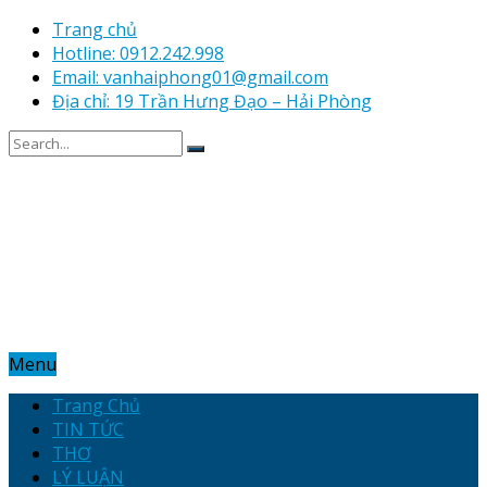
Trang chủ
Hotline: 0912.242.998
Email: vanhaiphong01@gmail.com
Địa chỉ: 19 Trần Hưng Đạo – Hải Phòng
Menu
Trang Chủ
TIN TỨC
THƠ
LÝ LUẬN