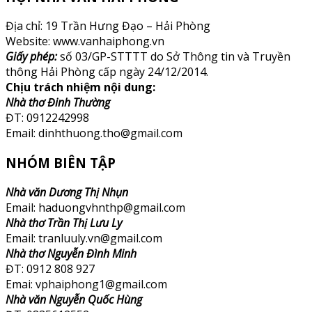
Địa chỉ: 19 Trần Hưng Đạo – Hải Phòng
Website: www.vanhaiphong.vn
Giấy phép:
số 03/GP-STTTT do Sở Thông tin và Truyền
thông Hải Phòng cấp ngày 24/12/2014.
Chịu trách nhiệm nội dung:
Nhà thơ Đinh Thường
ĐT: 0912242998
Email: dinhthuong.tho@gmail.com
NHÓM BIÊN TẬP
Nhà văn Dương Thị Nhụn
Email: haduongvhnthp@gmail.com
Nhà thơ Trần Thị Lưu Ly
Email: tranluuly.vn@gmail.com
Nhà thơ Nguyễn Đình Minh
ĐT: 0912 808 927
Emai: vphaiphong1@gmail.com
Nhà văn Nguyễn Quốc Hùng