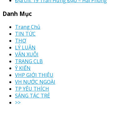
Địa chỉ: 19 Trần Hưng Đạo – Hải Phòng
Danh Mục
Trang Chủ
TIN TỨC
THƠ
LÝ LUẬN
VĂN XUÔI
TRANG CLB
Ý KIẾN
VHP GIỚI THIỆU
VH NƯỚC NGOÀI
TP YÊU THÍCH
SÁNG TÁC TRẺ
>>