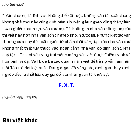
như thế nào?
* Văn chương là lĩnh vực không thể sốt ruột. Những văn tài xuất chúng
không phải thời nào cũng xuất hiện. Chuyện giàu nghèo cũng chẳng liên
quan gì đến thành tựu văn chương. Tôi không tin nhà văn sống sung túc
thì viết hay hơn nhà văn sống nghèo khó, ngược lại. Những kiệt tác văn
chương xưa nay đều bắt nguồn từ phẩm chất sáng tạo của nhà văn chứ
không nhất thiết tùy thuộc vào hoàn cảnh nhà văn đó sinh sống. Nhà
quý tộc L. Tolstoi với trang trại mênh mông vẫn viết được Chiến tranh và
hòa bình vĩ đại. Và H. de Balzac quanh năm viết để trả nợ vẫn làm nên
một Tấn trò đời kiệt xuất. Đứng ở góc độ sáng tác, cảnh giàu hay cảnh
nghèo đều là chất liệu quý giá đối với những văn tài thực sự.
P. X. T.
(Nguồn: sggp.org.vn)
Bài viết khác