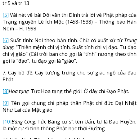
tr 5 và tr 13
[5]
Vài nét về bài Đối văn thi Đình trả lời về Phật pháp của
Trạng nguyên Lê Ích Mộc (1458-1538) – Thông báo Hán
Nôm – H. 1998
[6]
Suất tính: Noi theo bản tính. Chữ có xuất xứ từ
Trung
dung
: “Thiên mệnh chi vị tính. Suất tính chi vị đạo. Tu đạo
chi vị giáo” (Cái trời ban cho gọi là “tính” nương theo tính
gọi là “đạo”, tu đạo gọi là “giáo”.
7. Cây bồ đề: Cây tượng trưng cho sự giác ngộ của đạo
Phật
[8]
Hoa tạng
: Tức Hoa tạng thế giới. Ở đây chỉ Đạo Phật.
[9]
Tên gọi chung chỉ pháp thân Phật chỉ đức Đại Nhật
Như Lai của Mật giáo
[10]
Bàng Công
: Tức Bàng cư sĩ, tên Uẩn, tự là Đạo Huyền,
là một cư sĩ tinh thông Phật học thời Đường