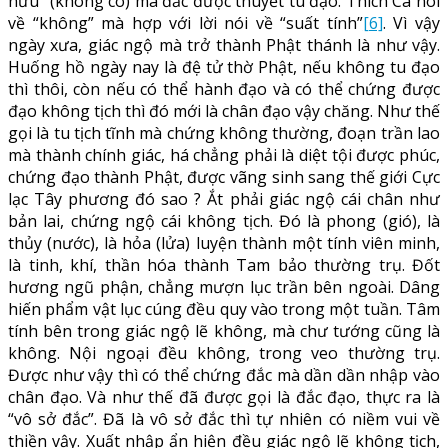
hữu” (không có) mà đắc được thuyết tu đạo. Thích Ca nói
về “không” mà hợp với lời nói về “suất tính”
[6]
. Vì vậy
ngày xưa, giác ngộ mà trở thành Phật thánh là như vậy.
Huống hồ ngày nay là đệ tử thờ Phật, nếu không tu đạo
thì thôi, còn nếu có thể hành đạo và có thể chứng được
đạo không tịch thì đó mới là chân đạo vậy chăng. Như thế
gọi là tu tịch tĩnh mà chứng không thường, đoạn trần lao
mà thành chính giác, há chẳng phải là diệt tội được phúc,
chứng đạo thành Phật, được vãng sinh sang thế giới Cực
lạc Tây phương đó sao ? Ắt phải giác ngộ cái chân như
bản lai, chứng ngộ cái không tịch. Đó là phong (gió), là
thủy (nước), là hỏa (lửa) luyện thành một tính viên minh,
là tinh, khí, thần hóa thành Tam bảo thường trụ. Đốt
hương ngũ phận, chẳng mượn lục trần bên ngoài. Dâng
hiến phẩm vật lục cúng đều quy vào trong một tuần. Tâm
tính bên trong giác ngộ lẽ không, mà chư tướng cũng là
không. Nội ngoại đều không, trong veo thường trụ.
Được như vậy thì có thể chứng đắc mà dần dần nhập vào
chân đạo. Và như thế đã được gọi là đắc đạo, thực ra là
“vô sở đắc”. Đã là vô sở đắc thì tự nhiên có niềm vui về
thiền vậy. Xuất nhập ẩn hiện đều giác ngộ lẽ không tịch,