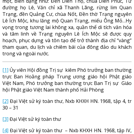
một, biến dạng như: Đền Diên Thọ, chùa Diên Phúc, Từ
đường họ Lê, Văn chỉ xã Thanh Lãng, rừng lim Quan
Trạng, đền Quảng Cư, chùa Nốt, Đền thờ Trạng nguyên
Lê Ích Mộc, khu lăng mộ Quan Trạng, miếu Ông Mỏ…Hy
vọng trong tương lai không xa, quần thể di tích văn hóa
và tâm linh về Trạng nguyên Lê Ích Mộc sẽ được quy
hoạch, phục dựng và tôn tạo để trở thành địa chỉ “vàng”
tham quan, du lịch và chiêm bái của đông đảo du khách
trong và ngoài nước.
[1]
Ủy viên Hội đồng Trị sự kiêm Phó trưởng ban thường
trực Ban Hoằng pháp Trung ương giáo hội Phật giáo
Việt Nam, Phó trưởng ban thường trực Ban Trị sự Giáo
hội Phật giáo Việt Nam thành phố Hải Phòng
[2]
Đại Việt sử ký toàn thư, Nxb KHXH HN. 1968, tập 4, tr
30 – 31
[3]
Đại Việt sử ký toàn thư
[4]
Đại Việt sử ký toàn thư – Nxb KHXH HN. 1968, tập IV,