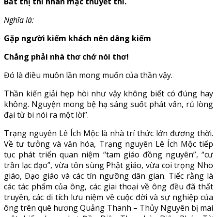
Bất thị thi nhân mạc thuyết thi.
Nghĩa là:
Gặp người kiếm khách nên dâng kiếm
Chẳng phải nhà thơ chớ nói thơ!
Đó là điều muôn lần mong muốn của thần vậy.
Thần kiến giải hẹp hòi như vậy không biết có đúng hay
không. Nguyện mong bệ hạ sáng suốt phát vấn, rủ lòng
đại từ bi nói ra một lời”.
Trạng nguyên Lê Ích Mộc là nhà trí thức lớn đương thời.
Về tư tưởng và văn hóa, Trạng nguyên Lê Ích Mộc tiếp
tục phát triển quan niệm “tam giáo đồng nguyên”, “cư
trần lạc đạo”, vừa tôn sùng Phật giáo, vừa coi trọng Nho
giáo, Đạo giáo và các tín ngưỡng dân gian. Tiếc rằng là
các tác phẩm của ông, các giai thoại về ông đều đã thất
truyền, các di tích lưu niệm về cuộc đời và sự nghiệp của
ông trên quê hương Quảng Thanh – Thủy Nguyên bị mai