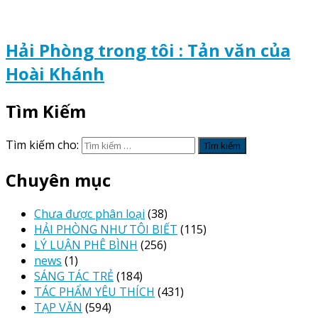
Hải Phòng trong tôi : Tản văn của
Hoài Khánh
Tìm Kiếm
Tìm kiếm cho:
Chuyên mục
Chưa được phân loại
(38)
HẢI PHÒNG NHƯ TÔI BIẾT
(115)
LÝ LUẬN PHÊ BÌNH
(256)
news
(1)
SÁNG TÁC TRẺ
(184)
TÁC PHẨM YÊU THÍCH
(431)
TẠP VĂN
(594)