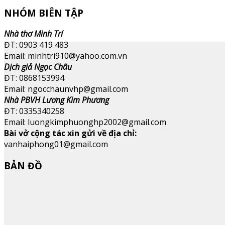
NHÓM BIÊN TẬP
Nhà thơ Minh Trí
ĐT: 0903 419 483
Email: minhtri910@yahoo.com.vn
Dịch giả Ngọc Châu
ĐT: 0868153994
Email: ngocchaunvhp@gmail.com
Nhà PBVH Lương Kim Phương
ĐT: 0335340258
Email: luongkimphuonghp2002@gmail.com
Bài vở cộng tác xin gửi về địa chỉ:
vanhaiphong01@gmail.com
BẢN ĐỒ