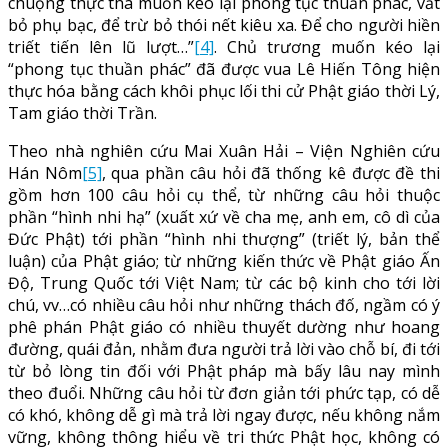
chuộng thực thà muốn kéo lại phong tục thuần phác, vất
bỏ phụ bạc, để trừ bỏ thói nết kiêu xa. Để cho người hiền
triết tiến lên lũ lượt…”
[4]
. Chủ trương muốn kéo lại
“phong tục thuần phác” đã được vua Lê Hiến Tông hiện
thực hóa bằng cách khôi phục lối thi cử Phật giáo thời Lý,
Tam giáo thời Trần.
Theo nhà nghiên cứu Mai Xuân Hải – Viện Nghiên cứu
Hán Nôm
[5]
, qua phần câu hỏi đã thống kê được đề thi
gồm hơn 100 câu hỏi cụ thể, từ những câu hỏi thuộc
phần “hình nhi hạ” (xuất xứ về cha mẹ, anh em, cô dì của
Đức Phật) tới phần “hình nhi thượng” (triết lý, bản thể
luận) của Phật giáo; từ những kiến thức về Phật giáo Ấn
Độ, Trung Quốc tới Việt Nam; từ các bộ kinh cho tới lời
chú, vv…có nhiều câu hỏi như những thách đố, ngầm có ý
phê phán Phật giáo có nhiều thuyết dường như hoang
đường, quái đản, nhằm đưa người trả lời vào chỗ bí, đi tới
từ bỏ lòng tin đối với Phật pháp mà bấy lâu nay mình
theo đuổi. Những câu hỏi từ đơn giản tới phức tạp, có dễ
có khó, không dễ gì mà trả lời ngay được, nếu không nắm
vững, không thông hiểu về tri thức Phật học, không có