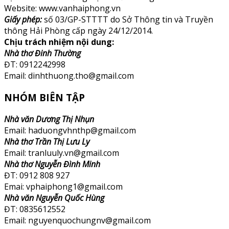
Website: www.vanhaiphong.vn
Giấy phép:
số 03/GP-STTTT do Sở Thông tin và Truyền
thông Hải Phòng cấp ngày 24/12/2014.
Chịu trách nhiệm nội dung:
Nhà thơ Đinh Thường
ĐT: 0912242998
Email: dinhthuong.tho@gmail.com
NHÓM BIÊN TẬP
Nhà văn Dương Thị Nhụn
Email: haduongvhnthp@gmail.com
Nhà thơ Trần Thị Lưu Ly
Email: tranluuly.vn@gmail.com
Nhà thơ Nguyễn Đình Minh
ĐT: 0912 808 927
Emai: vphaiphong1@gmail.com
Nhà văn Nguyễn Quốc Hùng
ĐT: 0835612552
Email: nguyenquochungnv@gmail.com