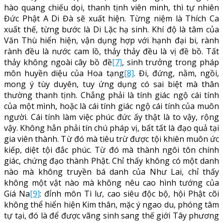
hào quang chiếu dọi, thanh tịnh viên minh, thì tự nhiên
Đức Phật A Di Đà sẽ xuất hiện. Từng niệm là Thích Ca
xuất thế, từng bước là Di Lặc hạ sinh. Khí độ là tâm của
Văn Thù hiển hiện, vận dụng hợp với hạnh đại bi, rành
rành đều là nước cam lồ, thảy thảy đều là vị đề bồ. Tất
thảy không ngoài cây bồ đề
[7]
, sinh trưởng trong pháp
môn huyền diệu của Hoa tạng
[8]
. Đi, đứng, nằm, ngồi,
mong ý tùy duyên, tuy ứng dụng có sai biệt mà thân
thường thanh tịnh. Chẳng phải là tính giác ngộ cái tính
của một mình, hoặc là cái tính giác ngộ cái tính của muôn
người. Cái tính làm việc phúc đức ấy thật là to vậy, rộng
vậy. Không hẳn phải tín chú pháp vị, bất tất là đạo quả tại
gia viên thành. Từ đó mà tiêu trừ được tội khiên muôn ức
kiếp, diệt tội đắc phúc. Từ đó mà thành ngôi tôn chính
giác, chứng đạo thành Phật. Chỉ thấy không có một danh
nào mà không truyền bá danh của Như Lai, chỉ thấy
không một vật nào mà không nêu cao hình tướng của
Giá Na
[9]
: đỉnh môn Tì lư, cao siêu độc bộ, hội Phật cõi
không thể hiển hiện Kim thân, mặc ý ngao du, phóng tâm
tự tại, đó là để được vãng sinh sang thế giới Tây phương