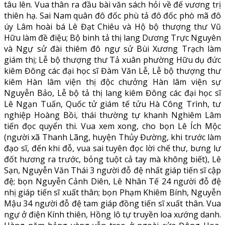
tâu lên. Vua thân ra đầu bài văn sách hỏi về đế vương trị
thiên hạ. Sai Nam quân đô đốc phù tả đô đốc phò mã đô
úy Lâm hoài bá Lê Đạt Chiêu và Hộ bộ thượng thư Vũ
Hữu làm đề điệu; Bộ binh tả thị lang Dương Trực Nguyên
và Ngự sử đài thiêm đô ngự sử Bùi Xương Trạch làm
giám thị; Lễ bộ thượng thư Tả xuân phường Hữu dụ đức
kiêm Đông các đại học sĩ Đàm Văn Lễ, Lễ bộ thượng thư
kiêm Hàn lâm viện thị độc chưởng Hàn lâm viện sự
Nguyễn Bảo, Lễ bộ tả thị lang kiêm Đông các đại học sĩ
Lê Ngạn Tuấn, Quốc tử giám tế tửu Hà Công Trình, tư
nghiệp Hoàng Bồi, thái thường tự khanh Nghiêm Lâm
tiến đọc quyển thi. Vua xem xong, cho bọn Lê Ích Mộc
(người xã Thanh Lãng, huyện Thủy Đường, khi trước làm
đạo sĩ, đến khi đỗ, vua sai tuyên đọc lời chế thư, bưng lư
đốt hương ra trước, bỏng tuột cả tay mà không biết), Lê
Sạn, Nguyễn Văn Thái 3 người đỗ đệ nhất giáp tiến sĩ cập
đệ; bọn Nguyễn Cảnh Diên, Lê Nhân Tế 24 người đỗ đệ
nhị giáp tiến sĩ xuất thân; bọn Phạm Khiêm Bính, Nguyễn
Mậu 34 người đỗ đệ tam giáp đồng tiến sĩ xuất thân. Vua
ngự ở điện Kính thiên, Hồng lô tự truyền loa xướng danh.