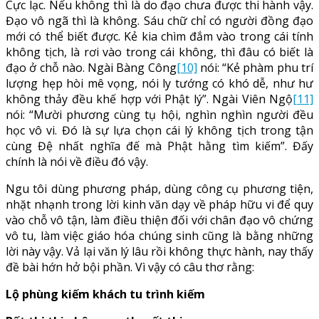
Cực lạc. Nếu không thì là do đạo chưa được thi hành vậy.
Đạo vô ngã thì là không. Sáu chữ chỉ có người đồng đạo
mới có thể biết được. Kẻ kia chìm đắm vào trong cái tính
không tịch, là rơi vào trong cái không, thì đâu có biết là
đạo ở chỗ nào. Ngài Bàng Công
[10]
nói: “Kẻ phàm phu trí
lượng hẹp hòi mê vọng, nói ly tướng có khó dễ, như hư
không thảy đều khế hợp với Phật lý”. Ngài Viên Ngộ
[11]
nói: “Mười phương cùng tụ hội, nghìn nghìn người đều
học vô vi. Đó là sự lựa chọn cái lý không tịch trong tận
cùng Đệ nhất nghĩa đế mà Phật hằng tìm kiếm”. Đấy
chính là nói về điều đó vậy.
Ngu tôi dùng phương pháp, dùng công cụ phương tiện,
nhặt nhạnh trong lời kinh văn dạy về pháp hữu vi để quy
vào chỗ vô tận, làm điều thiện đối với chân đạo vô chứng
vô tu, làm việc giáo hóa chúng sinh cũng là bằng những
lời này vậy. Vả lại văn lý lâu rồi không thực hành, nay thấy
đề bài hớn hở bội phần. Vì vậy có câu thơ rằng:
Lộ phùng kiếm khách tu trình kiếm