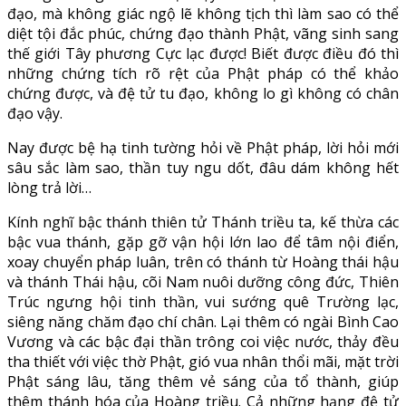
đạo, mà không giác ngộ lẽ không tịch thì làm sao có thể
diệt tội đắc phúc, chứng đạo thành Phật, vãng sinh sang
thế giới Tây phương Cực lạc được! Biết được điều đó thì
những chứng tích rõ rệt của Phật pháp có thể khảo
chứng được, và đệ tử tu đạo, không lo gì không có chân
đạo vậy.
Nay được bệ hạ tinh tường hỏi về Phật pháp, lời hỏi mới
sâu sắc làm sao, thần tuy ngu dốt, đâu dám không hết
lòng trả lời…
Kính nghĩ bậc thánh thiên tử Thánh triều ta, kế thừa các
bậc vua thánh, gặp gỡ vận hội lớn lao để tâm nội điển,
xoay chuyển pháp luân, trên có thánh từ Hoàng thái hậu
và thánh Thái hậu, cõi Nam nuôi dưỡng công đức, Thiên
Trúc ngưng hội tinh thần, vui sướng quê Trường lạc,
siêng năng chăm đạo chí chân. Lại thêm có ngài Bình Cao
Vương và các bậc đại thần trông coi việc nước, thảy đều
tha thiết với việc thờ Phật, gió vua nhân thổi mãi, mặt trời
Phật sáng lâu, tăng thêm vẻ sáng của tổ thành, giúp
thêm thánh hóa của Hoàng triều. Cả những hạng đệ tử