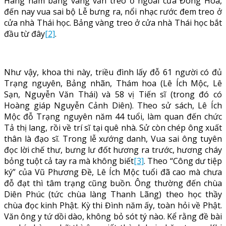
Hàng năm bảng vàng vẫn treo ở ngoài cửa Đông Hoa,
đến nay vua sai bộ Lễ bưng ra, nổi nhạc rước đem treo ở
cửa nhà Thái học. Bảng vàng treo ở cửa nhà Thái học bắt
đầu từ đây
[2]
.
Như vậy, khoa thi này, triều đình lấy đỗ 61 người có đủ
Trạng nguyên, Bảng nhãn, Thám hoa (Lê Ích Mộc, Lê
Sạn, Nguyễn Văn Thái) và 58 vị Tiến sĩ (trong đó có
Hoàng giáp Nguyễn Cảnh Diên). Theo sử sách, Lê Ích
Mộc đỗ Trạng nguyên năm 44 tuổi, làm quan đến chức
Tả thị lang, rồi về trí sĩ tại quê nhà. Sử còn chép ông xuất
thân là đạo sĩ. Trong lễ xướng danh, Vua sai ông tuyên
đọc lời chế thư, bưng lư đốt hương ra trước, hương cháy
bỏng tuột cả tay ra mà không biết
[3]
. Theo “Công dư tiệp
ký” của Vũ Phương Đề, Lê Ích Mộc tuổi đã cao mà chưa
đỗ đạt thì tâm trạng cũng buồn. Ông thường đến chùa
Diên Phúc (tức chùa làng Thanh Lãng) theo học thầy
chùa đọc kinh Phật. Kỳ thi Đình năm ấy, toàn hỏi về Phật.
Văn ông y tứ dồi dào, không bỏ sót tý nào. Kể rằng đề bài