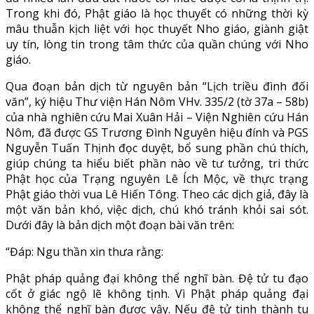
Trong khi đó, Phật giáo là học thuyết có những thời kỳ
mâu thuẫn kịch liệt với học thuyết Nho giáo, giành giật
uy tín, lòng tin trong tâm thức của quần chúng với Nho
giáo.
Qua đoạn bản dịch từ nguyên bản “Lịch triều đình đối
văn”, ký hiệu Thư viện Hán Nôm VHv. 335/2 (tờ 37a – 58b)
của nhà nghiên cứu Mai Xuân Hải – Viện Nghiên cứu Hán
Nôm, đã được GS Trương Đình Nguyên hiệu đính và PGS
Nguyễn Tuấn Thịnh đọc duyệt, bổ sung phần chú thích,
giúp chúng ta hiểu biết phần nào về tư tưởng, tri thức
Phật học của Trạng nguyên Lê Ích Mộc, về thực trạng
Phật giáo thời vua Lê Hiến Tông. Theo các dịch giả, đây là
một văn bản khó, việc dịch, chú khó tránh khỏi sai sót.
Dưới đây là bản dịch một đoạn bài văn trên:
“Đáp: Ngu thần xin thưa rằng:
Phật pháp quảng đại không thể nghĩ bàn. Đệ tử tu đạo
cốt ở giác ngộ lẽ không tịnh. Vì Phật pháp quảng đại
không thể nghĩ bàn được vậy. Nếu đệ tử tinh thành tu