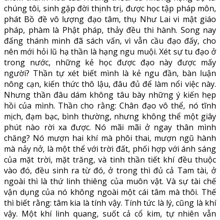
chúng tôi, sinh gặp đời thịnh trị, được học tập pháp môn,
phát Bồ đề vô lượng đạo tâm, thụ Như Lai vi mật giáo
pháp, phàm là Phật pháp, thảy đều thi hành. Song nay
đấng thánh minh đã sách vấn, vì vẫn cầu đạo đấy, cho
nên mới hỏi lũ hạ thần là hạng ngu muội. Xét sự tu đạo ở
trong nước, những kẻ học được đạo này được mấy
người? Thần tự xét biết mình là kẻ ngu đần, bàn luận
nông cạn, kiến thức thô lậu, đâu đủ để làm nổi việc này.
Nhưng thần đâu dám không tâu bày những ý kiến hẹp
hồi của mình. Thần cho rằng: Chân đạo vô thể, nó tĩnh
mịch, đạm bạc, bình thường, nhưng không thể một giây
phút nào rời xa được. Nó mãi mãi ở ngay thân mình
chăng? Nó mượn hai khí mà phôi thai, mượn ngũ hành
mà nảy nở, là một thể với trời đất, phối hợp với ánh sáng
của mặt trời, mặt trăng, và tinh thần tiết khí đều thuộc
vào đó, đều sinh ra từ đó, ở trong thì đủ cả Tam tài, ở
ngoài thì là thứ linh thiêng của muôn vật. Và sự tài chế
vận dụng của nó không ngoài một cái tâm mà thôi. Thế
thì biết rằng: tâm kia là tính vậy. Tính tức là lý, cũng là khí
vậy. Một khí linh quang, suốt cả cổ kim, tự nhiên vẫn