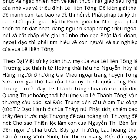
phục và ngạc nhiên hơn về kiến thức Phật giáo sâu rộng
của nhà vua và triều đình Lê Hiến Tông. Để kiến giải thái
độ mạnh dạn, táo bạo ra đề thi hỏi về Phật pháp tại kỳ thi
cao nhất quốc gia – kỳ thi Đình, giữa lúc Nho giáo phát
triển thịnh đạt nhất, đang ngự trị khắp trong triều ngoài
nội và bất chấp việc giới hủ nho cho đạo Phật là dị đoan,
ngoại đạo thì phải tìm hiểu về con người và sự nghiệp
của vua Lê Hiến Tông.
Theo Đại Việt sử ký toàn thư, mẹ của vua Lê Hiến Tông là
Trường Lạc thánh từ Hoàng thái hậu họ Nguyễn, húy là
Hằng, người ở hương Gia Miêu ngoại trang huyện Tống
Sơn, con gái thứ hai của Thái úy Trịnh quốc công Đức
Trung. Trước đây, Lê Thánh Tông chưa có con nối dõi,
Quang Thục hoàng thái hậu (mẹ vua Lê Thánh Tông) vẫn
thường cầu đảo, sai Đức Trung đến cầu ở am Từ công
(tức Từ Đạo Hạnh ở chùa Thầy) núi Phật tích, chiêm bao
thấy đến trước mặt Thượng đế cầu hoàng tử, Thượng đế
nói: Cho sao Thiên lộc làm con của Nguyễn Thị. Bèn ẵm
đến ngồi ở phía trước. Bấy giờ Trường Lạc hoàng thái
hậu ở cung Vĩnh Ninh, tức thì có mang. Đến đủ ngày