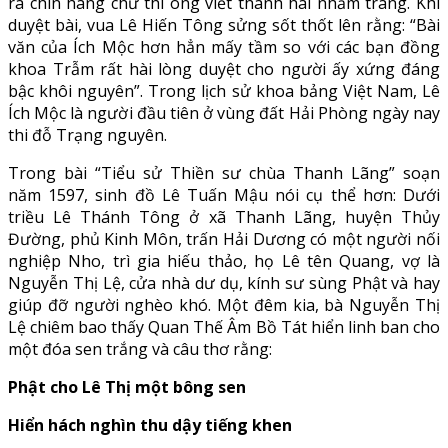
ra chín hàng chữ thì ông viết thành hai nhăm trang. Khi
duyệt bài, vua Lê Hiến Tông sửng sốt thốt lên rằng: “Bài
văn của Ích Mộc hơn hẳn mấy tầm so với các bạn đồng
khoa Trẫm rất hài lòng duyệt cho người ấy xứng đáng
bậc khôi nguyên”. Trong lịch sử khoa bảng Việt Nam, Lê
Ích Mộc là người đầu tiên ở vùng đất Hải Phòng ngày nay
thi đỗ Trạng nguyên.
Trong bài “Tiểu sử Thiền sư chùa Thanh Lãng” soạn
năm 1597, sinh đồ Lê Tuấn Mậu nói cụ thể hơn: Dưới
triều Lê Thánh Tông ở xã Thanh Lãng, huyện Thủy
Đường, phủ Kinh Môn, trấn Hải Dương có một người nối
nghiệp Nho, trì gia hiếu thảo, họ Lê tên Quang, vợ là
Nguyễn Thị Lệ, cửa nhà dư dụ, kính sư sùng Phật và hay
giúp đỡ người nghèo khó. Một đêm kia, bà Nguyễn Thị
Lệ chiêm bao thấy Quan Thế Âm Bồ Tát hiển linh ban cho
một đóa sen trắng và câu thơ rằng:
Phật cho Lê Thị một bông sen
Hiển hách nghìn thu dậy tiếng khen