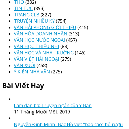
THƠ
(382)
TIN TỨC
(893)
TRANG CLB
(827)
TRUYỆN NHIỀU KỲ
(754)
VĂN HẢI PHÒNG GIỚI THIỆU
(415)
VĂN HÓA DOANH NHÂN
(313)
VĂN HỌC NƯỚC NGOÀI
(457)
VĂN HỌC THIẾU NHI
(88)
VĂN HỌC VÀ NHÀ TRƯỜNG
(146)
VĂN VIỆT HẢI NGOẠI
(279)
VĂN XUÔI
(458)
Ý KIẾN NHÀ VĂN
(275)
Bài Viết Hay
I am đàn bà: Truyện ngắn của Y Ban
11 Tháng Mười Một, 2019
Nguyễn Đình Minh- Bác Hồ viết “báo cáo” bỏ rượu