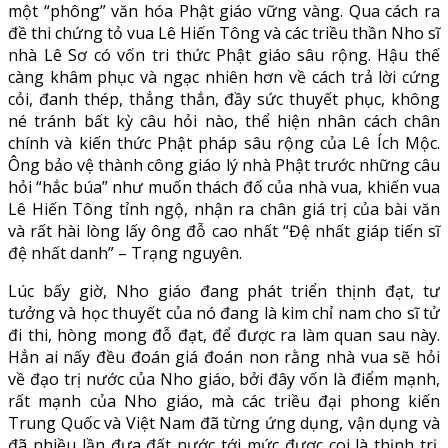
một “phông” văn hóa Phật giáo vững vàng. Qua cách ra
đề thi chứng tỏ vua Lê Hiến Tông và các triều thần Nho sĩ
nhà Lê Sơ có vốn tri thức Phật giáo sâu rộng. Hậu thế
càng khâm phục và ngạc nhiên hơn về cách trả lời cứng
cỏi, đanh thép, thẳng thắn, đầy sức thuyết phục, không
né tránh bất kỳ câu hỏi nào, thể hiện nhân cách chân
chính và kiến thức Phật pháp sâu rộng của Lê Ích Mộc.
Ông bảo vệ thành công giáo lý nhà Phật trước những câu
hỏi “hắc búa” như muốn thách đố của nhà vua, khiến vua
Lê Hiến Tông tỉnh ngộ, nhận ra chân giá trị của bài văn
và rất hài lòng lấy ông đỗ cao nhất “Đệ nhất giáp tiến sĩ
đệ nhất danh” – Trạng nguyên.
Lúc bấy giờ, Nho giáo đang phát triển thịnh đạt, tư
tưởng và học thuyết của nó đang là kim chỉ nam cho sĩ tử
đi thi, hòng mong đỗ đạt, để được ra làm quan sau này.
Hẳn ai nấy đều đoán giá đoán non rằng nhà vua sẽ hỏi
về đạo trị nước của Nho giáo, bởi đây vốn là điểm mạnh,
rất mạnh của Nho giáo, mà các triều đại phong kiến
Trung Quốc và Việt Nam đã từng ứng dụng, vận dụng và
đã nhiều lần đưa đất nước tới mức được coi là thịnh trị.