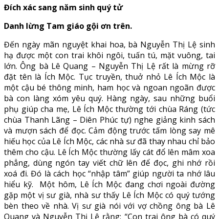
Đích xác sang năm sinh quý tử
Danh lừng Tam giáo gội ơn trên.
Đến ngày mãn nguyệt khai hoa, bà Nguyễn Thị Lệ sinh
hạ được một con trai khôi ngôi, tuấn tú, mặt vuông, tai
lớn. Ông bà Lê Quang – Nguyễn Thị Lệ rất là mừng rỡ
đặt tên là Ích Mộc. Tục truyền, thuở nhỏ Lê Ích Mộc là
một cậu bé thông minh, ham học và ngoan ngoãn được
bà con làng xóm yêu quý. Hàng ngày, sau những buổi
phụ giúp cha mẹ, Lê Ích Mộc thường tới chùa Ráng (tức
chùa Thanh Lãng – Diên Phúc tự) nghe giảng kinh sách
và mượn sách để đọc. Cảm động trước tấm lòng say mê
hiếu học của Lê Ích Mộc, các nhà sư đã thay nhau chỉ bảo
thêm cho cậu. Lê Ích Mộc thường lấy cát đổ lên mâm xoa
phẳng, dùng ngón tay viết chữ lên để đọc, ghi nhớ rồi
xoá đi. Đó là cách học “nhập tâm” giúp người ta nhớ lâu
hiểu kỹ. Một hôm, Lê Ích Mộc đang chơi ngoài đường
gặp một vị sư già, nhà sư thấy Lê Ích Mộc có quý tướng
bèn theo về nhà. Vị sư già nói với vợ chồng ông bà Lê
Quang và Nguyễn Thị Lệ rằng: “Con trai ông bà có quý