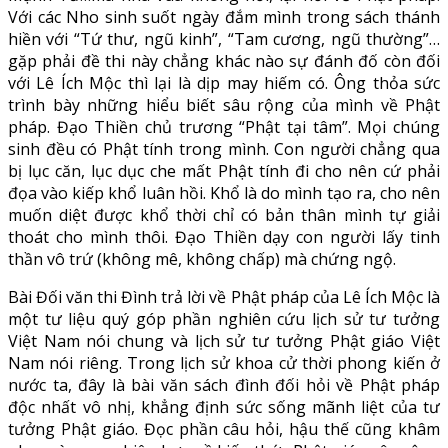
Với các Nho sinh suốt ngày đắm mình trong sách thánh
hiền với “Tứ thư, ngũ kinh”, “Tam cương, ngũ thường”…
gặp phải đề thi này chẳng khác nào sự đánh đố còn đối
với Lê Ích Mộc thì lại là dịp may hiếm có. Ông thỏa sức
trình bày những hiểu biết sâu rộng của mình về Phật
pháp. Đạo Thiền chủ trương “Phật tại tâm”. Mọi chúng
sinh đều có Phật tính trong mình. Con người chẳng qua
bị lục căn, lục dục che mất Phật tính đi cho nên cứ phải
đọa vào kiếp khổ luân hồi. Khổ là do mình tạo ra, cho nên
muốn diệt được khổ thời chỉ có bản thân mình tự giải
thoát cho mình thôi. Đạo Thiền dạy con người lấy tinh
thần vô trứ (không mê, không chấp) mà chứng ngộ.
Bài Đối văn thi Đình trả lời về Phật pháp của Lê Ích Mộc là
một tư liệu quý góp phần nghiên cứu lịch sử tư tưởng
Việt Nam nói chung và lịch sử tư tưởng Phật giáo Việt
Nam nói riêng. Trong lịch sử khoa cử thời phong kiến ở
nước ta, đây là bài văn sách đình đối hỏi về Phật pháp
độc nhất vô nhị, khẳng định sức sống mãnh liệt của tư
tưởng Phật giáo. Đọc phần câu hỏi, hậu thế cũng khâm