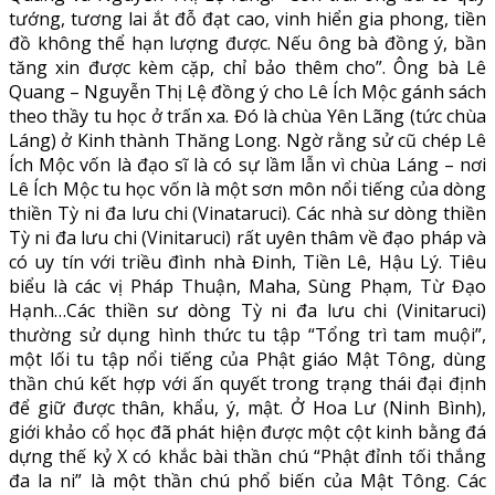
tướng, tương lai ắt đỗ đạt cao, vinh hiển gia phong, tiền
đồ không thể hạn lượng được. Nếu ông bà đồng ý, bần
tăng xin được kèm cặp, chỉ bảo thêm cho”. Ông bà Lê
Quang – Nguyễn Thị Lệ đồng ý cho Lê Ích Mộc gánh sách
theo thầy tu học ở trấn xa. Đó là chùa Yên Lãng (tức chùa
Láng) ở Kinh thành Thăng Long. Ngờ rằng sử cũ chép Lê
Ích Mộc vốn là đạo sĩ là có sự lầm lẫn vì chùa Láng – nơi
Lê Ích Mộc tu học vốn là một sơn môn nổi tiếng của dòng
thiền Tỳ ni đa lưu chi (Vinataruci). Các nhà sư dòng thiền
Tỳ ni đa lưu chi (Vinitaruci) rất uyên thâm về đạo pháp và
có uy tín với triều đình nhà Đinh, Tiền Lê, Hậu Lý. Tiêu
biểu là các vị Pháp Thuận, Maha, Sùng Phạm, Từ Đạo
Hạnh…Các thiền sư dòng Tỳ ni đa lưu chi (Vinitaruci)
thường sử dụng hình thức tu tập “Tổng trì tam muội”,
một lối tu tập nổi tiếng của Phật giáo Mật Tông, dùng
thần chú kết hợp với ấn quyết trong trạng thái đại định
để giữ được thân, khẩu, ý, mật. Ở Hoa Lư (Ninh Bình),
giới khảo cổ học đã phát hiện được một cột kinh bằng đá
dựng thế kỷ X có khắc bài thần chú “Phật đỉnh tối thắng
đa la ni” là một thần chú phổ biến của Mật Tông. Các