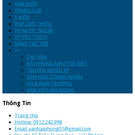
VĂN XUÔI
TRANG CLB
Ý KIẾN
VHP GIỚI THIỆU
VH NƯỚC NGOÀI
TP YÊU THÍCH
SÁNG TÁC TRẺ
>>
TẠP VĂN
HẢI PHÒNG NHƯ TÔI BIẾT
TRUYỆN NHIỀU KỲ
VĂN HÓA DOANH NHÂN
VH & NHÀ TRƯỜNG
VĂN VIỆT HẢI NGOẠI
Thông Tin
Trang chủ
Hotline: 0912.242.998
Email: vanhaiphong01@gmail.com