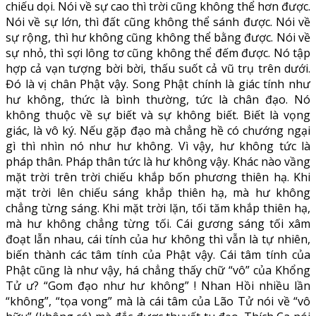
chiếu dọi. Nói về sự cao thì trời cũng không thể hơn được.
Nói về sự lớn, thì đất cũng không thể sánh được. Nói về
sự rộng, thì hư không cũng không thể bằng được. Nói về
sự nhỏ, thì sợi lông tơ cũng không thể đếm được. Nó tập
hợp cả vạn tượng bời bời, thấu suốt cả vũ trụ trên dưới.
Đó là vị chân Phật vậy. Song Phật chính là giác tính như
hư không, thức là bình thường, tức là chân đạo. Nó
không thuộc về sự biết và sự không biết. Biết là vọng
giác, là vô ký. Nếu gặp đạo mà chẳng hề có chướng ngại
gì thì nhìn nó như hư không. Vì vậy, hư không tức là
pháp thân. Pháp thân tức là hư không vậy. Khác nào vầng
mặt trời trên trời chiếu khắp bốn phương thiên hạ. Khi
mặt trời lên chiếu sáng khắp thiên hạ, mà hư không
chẳng từng sáng. Khi mặt trời lặn, tối tăm khắp thiên hạ,
mà hư không chẳng từng tối. Cái gương sáng tối xâm
đoạt lẫn nhau, cái tính của hư không thì vẫn là tự nhiên,
biến thành các tâm tính của Phật vậy. Cái tâm tính của
Phật cũng là như vậy, há chẳng thấy chữ “vô” của Khổng
Tử ư? “Gom đạo như hư không” ! Nhan Hồi nhiều lần
“không”, “tọa vong” mà là cái tâm của Lão Tử nói về “vô