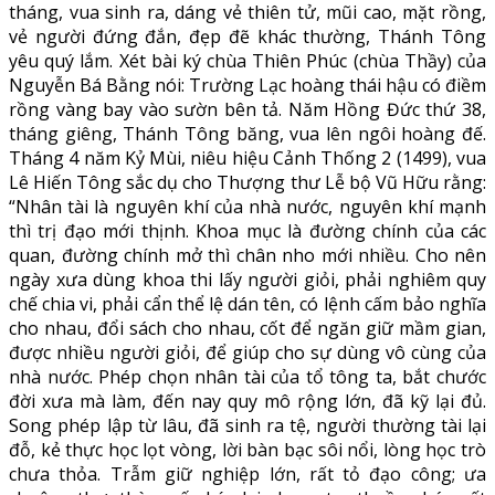
tháng, vua sinh ra, dáng vẻ thiên tử, mũi cao, mặt rồng,
vẻ người đứng đắn, đẹp đẽ khác thường, Thánh Tông
yêu quý lắm. Xét bài ký chùa Thiên Phúc (chùa Thầy) của
Nguyễn Bá Bằng nói: Trường Lạc hoàng thái hậu có điềm
rồng vàng bay vào sườn bên tả. Năm Hồng Đức thứ 38,
tháng giêng, Thánh Tông băng, vua lên ngôi hoàng đế.
Tháng 4 năm Kỷ Mùi, niêu hiệu Cảnh Thống 2 (1499), vua
Lê Hiến Tông sắc dụ cho Thượng thư Lễ bộ Vũ Hữu rằng:
“Nhân tài là nguyên khí của nhà nước, nguyên khí mạnh
thì trị đạo mới thịnh. Khoa mục là đường chính của các
quan, đường chính mở thì chân nho mới nhiều. Cho nên
ngày xưa dùng khoa thi lấy người giỏi, phải nghiêm quy
chế chia vi, phải cẩn thể lệ dán tên, có lệnh cấm bảo nghĩa
cho nhau, đổi sách cho nhau, cốt để ngăn giữ mầm gian,
được nhiều người giỏi, để giúp cho sự dùng vô cùng của
nhà nước. Phép chọn nhân tài của tổ tông ta, bắt chước
đời xưa mà làm, đến nay quy mô rộng lớn, đã kỹ lại đủ.
Song phép lập từ lâu, đã sinh ra tệ, người thường tài lại
đỗ, kẻ thực học lọt vòng, lời bàn bạc sôi nổi, lòng học trò
chưa thỏa. Trẫm giữ nghiệp lớn, rất tỏ đạo công; ưa