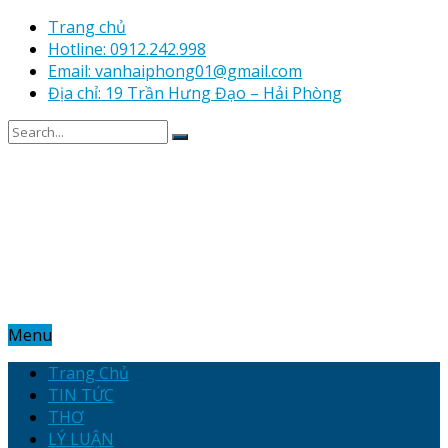
Trang chủ
Hotline: 0912.242.998
Email: vanhaiphong01@gmail.com
Địa chỉ: 19 Trần Hưng Đạo – Hải Phòng
Menu
Trang Chủ
TIN TỨC
THƠ
LÝ LUẬN