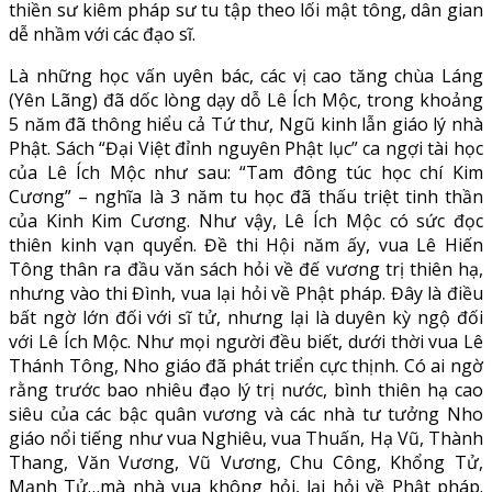
thiền sư kiêm pháp sư tu tập theo lối mật tông, dân gian
dễ nhầm với các đạo sĩ.
Là những học vấn uyên bác, các vị cao tăng chùa Láng
(Yên Lãng) đã dốc lòng dạy dỗ Lê Ích Mộc, trong khoảng
5 năm đã thông hiểu cả Tứ thư, Ngũ kinh lẫn giáo lý nhà
Phật. Sách “Đại Việt đỉnh nguyên Phật lục” ca ngợi tài học
của Lê Ích Mộc như sau: “Tam đông túc học chí Kim
Cương” – nghĩa là 3 năm tu học đã thấu triệt tinh thần
của Kinh Kim Cương. Như vậy, Lê Ích Mộc có sức đọc
thiên kinh vạn quyển. Đề thi Hội năm ấy, vua Lê Hiến
Tông thân ra đầu văn sách hỏi về đế vương trị thiên hạ,
nhưng vào thi Đình, vua lại hỏi về Phật pháp. Đây là điều
bất ngờ lớn đối với sĩ tử, nhưng lại là duyên kỳ ngộ đối
với Lê Ích Mộc. Như mọi người đều biết, dưới thời vua Lê
Thánh Tông, Nho giáo đã phát triển cực thịnh. Có ai ngờ
rằng trước bao nhiêu đạo lý trị nước, bình thiên hạ cao
siêu của các bậc quân vương và các nhà tư tưởng Nho
giáo nổi tiếng như vua Nghiêu, vua Thuấn, Hạ Vũ, Thành
Thang, Văn Vương, Vũ Vương, Chu Công, Khổng Tử,
Mạnh Tử…mà nhà vua không hỏi, lại hỏi về Phật pháp.