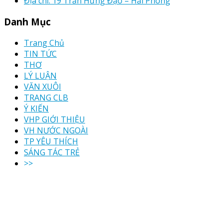
Địa chỉ: 19 Trần Hưng Đạo – Hải Phòng
Danh Mục
Trang Chủ
TIN TỨC
THƠ
LÝ LUẬN
VĂN XUÔI
TRANG CLB
Ý KIẾN
VHP GIỚI THIỆU
VH NƯỚC NGOÀI
TP YÊU THÍCH
SÁNG TÁC TRẺ
>>