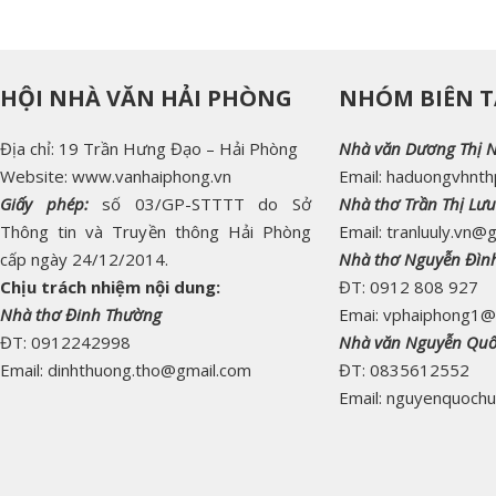
HỘI NHÀ VĂN HẢI PHÒNG
NHÓM BIÊN T
Địa chỉ: 19 Trần Hưng Đạo – Hải Phòng
Nhà văn Dương Thị 
Website: www.vanhaiphong.vn
Email: haduongvhnt
Giấy phép:
số 03/GP-STTTT do Sở
Nhà thơ Trần Thị Lưu
Thông tin và Truyền thông Hải Phòng
Email: tranluuly.vn@
cấp ngày 24/12/2014.
Nhà thơ Nguyễn Đìn
Chịu trách nhiệm nội dung:
ĐT: 0912 808 927
Nhà thơ Đinh Thường
Emai: vphaiphong1@
ĐT: 0912242998
Nhà văn Nguyễn Qu
Email: dinhthuong.tho@gmail.com
ĐT: 0835612552
Email: nguyenquoch