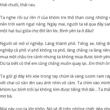
thái chuối, thái rau.
Ta nghe rồi sự rền rĩ của khóm tre thở than cùng những 
nền trời xanh ngạt nắng. Ngày mai, người ta sẽ qua đây san
một hạt bụi giữa chợ đời lăn lóc. Bình yên ta ở đâu?
Người sẽ mở xí nghiệp. Làng thành phố. Tiếng xe, tiếng độn
nghiệp cả phố vì phố không ra phố, làng chẳng ra làng nê
mua một chậu tre cảnh nhưng ta không mua được bình yên 
Dù ta biết có thể em cũng chẳng muốn quay lại…Em thích ồn 
Ta giữ gì đây khi xòe trong tay chùm lá vàng cươm ram ráp.
vết chai cứ sần lên sau ánh nhìn vô cảm. Ta chìm vào mì
khóm lục bình trôi lại không kìm được tiếng thở dài …Ta th
mơ bà.
Mai này con ta lớn khôn. Nó sẽ đi trên những chiếc dép n