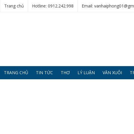
Trang chủ
Hotline: 0912.242.998
Email: vanhaiphong01@gm
TRANG CHỦ
TIN TỨC
THƠ
LÝ LUẬN
VĂN XUÔI
T