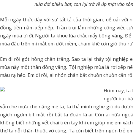
nửa đời phiêu bạt, con lại trở về úp mặt vào s
Mỗi ngày thức dậy với sự tất tả của thời gian, uể oải v
đồng tiền nằm xếp nếp. Trần trụi lắm những công việc c
ngày mùa ơi ới. Người ta khoe lúa chắc mẩy bông vàng. Để
mùa đậu trên mi mắt em ướt mềm, chạm khẽ cơn gió thu rườ
Em đi rồi gót hồng chân trắng. Sao ta lại thấy tội nghiệp 
mùa này một thân đồng vắng. Tội nghiệp mùa lá rơi xếp nế
màu rạ héo. Em đi rồi, ai nhón chân bắt chuồn chuồn cắn r
Hôm nay, ta 
người bụi bặ
vẫn che mưa che nắng mẹ ta, ta thả mình nghe gió du dươn
ngịch ngợm bịt mắt rồi bắt ta đoán là ai. Còn ai nữa ng
không biết những vết chai trên tay khi em giúp mẹ em xách
thơ ta nỗi thân thuộc vô cùng. Ta còn biết trên ngón trỏ e