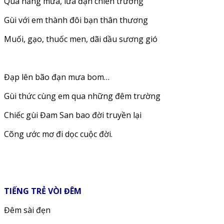
Qua nắng mưa, lửa đạn chiến trường
Gùi với em thành đôi bạn thân thương
Muối, gạo, thuốc men, dãi dầu sương gió
Đạp lên bão đạn mưa bom…
Gùi thức cùng em qua những đêm trường
Chiếc gùi Đam San bao đời truyền lại
Cõng ước mơ đi dọc cuộc đời.
TIẾNG TRẺ VÒI ĐÊM
Đêm sài đẹn