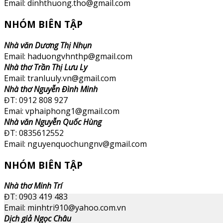
Email: dinhthuong.tho@gmail.com
NHÓM BIÊN TẬP
Nhà văn Dương Thị Nhụn
Email: haduongvhnthp@gmail.com
Nhà thơ Trần Thị Lưu Ly
Email: tranluuly.vn@gmail.com
Nhà thơ Nguyễn Đình Minh
ĐT: 0912 808 927
Emai: vphaiphong1@gmail.com
Nhà văn Nguyễn Quốc Hùng
ĐT: 0835612552
Email: nguyenquochungnv@gmail.com
NHÓM BIÊN TẬP
Nhà thơ Minh Trí
ĐT: 0903 419 483
Email: minhtri910@yahoo.com.vn
Dịch giả Ngọc Châu