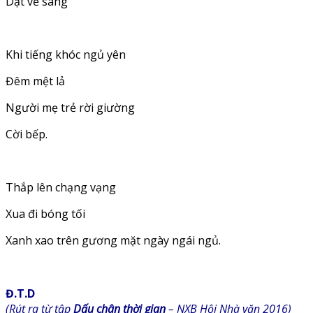
Dạt về sáng
Khi tiếng khóc ngủ yên
Đêm mệt lả
Người mẹ trẻ rời giường
Cời bếp.
Thắp lên chạng vạng
Xua đi bóng tối
Xanh xao trên gương mặt ngày ngái ngủ.
Đ.T.D
(Rút ra từ tập
Dấu chân thời gian
– NXB Hội Nhà văn 2016)