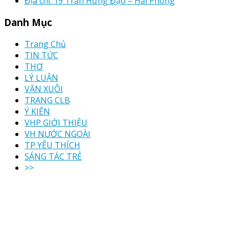
Địa chỉ: 19 Trần Hưng Đạo – Hải Phòng
Danh Mục
Trang Chủ
TIN TỨC
THƠ
LÝ LUẬN
VĂN XUÔI
TRANG CLB
Ý KIẾN
VHP GIỚI THIỆU
VH NƯỚC NGOÀI
TP YÊU THÍCH
SÁNG TÁC TRẺ
>>