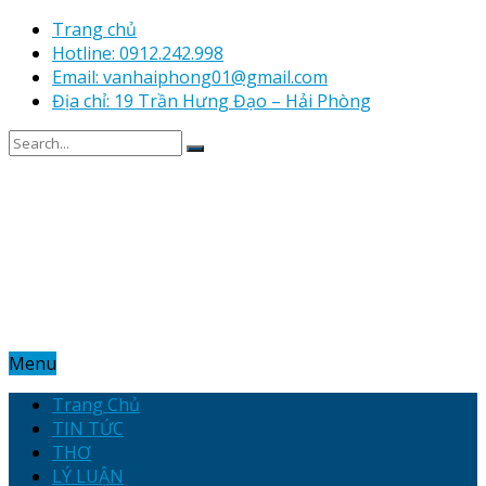
Trang chủ
Hotline: 0912.242.998
Email: vanhaiphong01@gmail.com
Địa chỉ: 19 Trần Hưng Đạo – Hải Phòng
Menu
Trang Chủ
TIN TỨC
THƠ
LÝ LUẬN