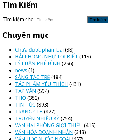
Tìm Kiếm
Tìm kiếm cho:
Chuyên mục
Chưa được phân loại
(38)
HẢI PHÒNG NHƯ TÔI BIẾT
(115)
LÝ LUẬN PHÊ BÌNH
(256)
news
(1)
SÁNG TÁC TRẺ
(184)
TÁC PHẨM YÊU THÍCH
(431)
TẠP VĂN
(594)
THƠ
(382)
TIN TỨC
(893)
TRANG CLB
(827)
TRUYỆN NHIỀU KỲ
(754)
VĂN HẢI PHÒNG GIỚI THIỆU
(415)
VĂN HÓA DOANH NHÂN
(313)
VĂN HỌC NƯỚC NGOÀI
(457)