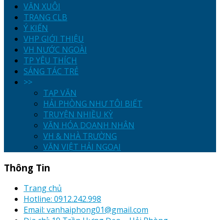
VĂN XUÔI
TRANG CLB
Ý KIẾN
VHP GIỚI THIỆU
VH NƯỚC NGOÀI
TP YÊU THÍCH
SÁNG TÁC TRẺ
>>
TẠP VĂN
HẢI PHÒNG NHƯ TÔI BIẾT
TRUYỆN NHIỀU KỲ
VĂN HÓA DOANH NHÂN
VH & NHÀ TRƯỜNG
VĂN VIỆT HẢI NGOẠI
Thông Tin
Trang chủ
Hotline: 0912.242.998
Email: vanhaiphong01@gmail.com