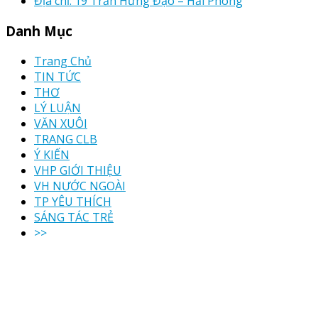
Địa chỉ: 19 Trần Hưng Đạo – Hải Phòng
Danh Mục
Trang Chủ
TIN TỨC
THƠ
LÝ LUẬN
VĂN XUÔI
TRANG CLB
Ý KIẾN
VHP GIỚI THIỆU
VH NƯỚC NGOÀI
TP YÊU THÍCH
SÁNG TÁC TRẺ
>>