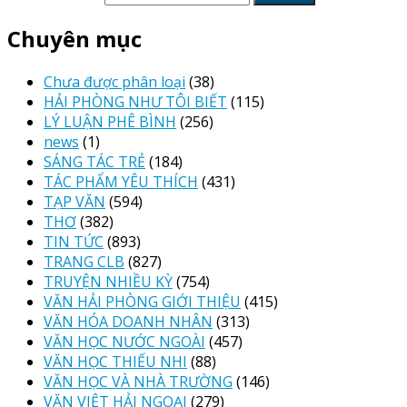
Chuyên mục
Chưa được phân loại
(38)
HẢI PHÒNG NHƯ TÔI BIẾT
(115)
LÝ LUẬN PHÊ BÌNH
(256)
news
(1)
SÁNG TÁC TRẺ
(184)
TÁC PHẨM YÊU THÍCH
(431)
TẠP VĂN
(594)
THƠ
(382)
TIN TỨC
(893)
TRANG CLB
(827)
TRUYỆN NHIỀU KỲ
(754)
VĂN HẢI PHÒNG GIỚI THIỆU
(415)
VĂN HÓA DOANH NHÂN
(313)
VĂN HỌC NƯỚC NGOÀI
(457)
VĂN HỌC THIẾU NHI
(88)
VĂN HỌC VÀ NHÀ TRƯỜNG
(146)
VĂN VIỆT HẢI NGOẠI
(279)