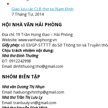
Giao lưu các CLB thơ tại Nam Định
7 Tháng Tư, 2014
HỘI NHÀ VĂN HẢI PHÒNG
Địa chỉ: 19 Trần Hưng Đạo – Hải Phòng
Website: www.vanhaiphong.vn
Giấy phép:
số 03/GP-STTTT do Sở Thông tin và Truyền thô
Chịu trách nhiệm nội dung:
Nhà thơ Đinh Thường
ĐT: 0912242998
Email: dinhthuong.tho@gmail.com
NHÓM BIÊN TẬP
Nhà văn Dương Thị Nhụn
Email: haduongvhnthp@gmail.com
Nhà thơ Trần Thị Lưu Ly
Email: tranluuly.vn@gmail.com
Nhà thơ Nguyễn Đình Minh