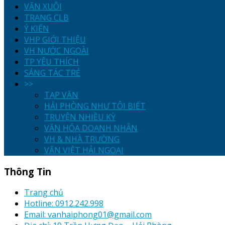
VĂN XUÔI
TRANG CLB
Ý KIẾN
VHP GIỚI THIỆU
VH NƯỚC NGOÀI
TP YÊU THÍCH
SÁNG TÁC TRẺ
>>
TẠP VĂN
HẢI PHÒNG NHƯ TÔI BIẾT
TRUYỆN NHIỀU KỲ
VĂN HÓA DOANH NHÂN
VH & NHÀ TRƯỜNG
VĂN VIỆT HẢI NGOẠI
Thông Tin
Trang chủ
Hotline: 0912.242.998
Email: vanhaiphong01@gmail.com