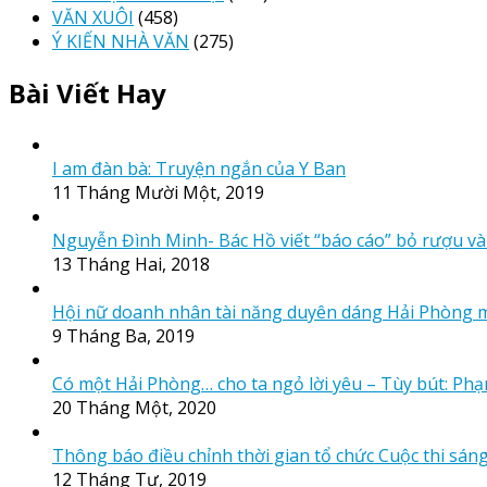
VĂN XUÔI
(458)
Ý KIẾN NHÀ VĂN
(275)
Bài Viết Hay
I am đàn bà: Truyện ngắn của Y Ban
11 Tháng Mười Một, 2019
Nguyễn Đình Minh- Bác Hồ viết “báo cáo” bỏ rượu và
13 Tháng Hai, 2018
Hội nữ doanh nhân tài năng duyên dáng Hải Phòng 
9 Tháng Ba, 2019
Có một Hải Phòng… cho ta ngỏ lời yêu – Tùy bút: Ph
20 Tháng Một, 2020
Thông báo điều chỉnh thời gian tổ chức Cuộc thi sá
12 Tháng Tư, 2019