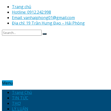
Trang chủ
Hotline: 0912.242.998
Email: vanhaiphong01@gmail.com
Địa chỉ: 19 Trần Hưng Đạo – Hải Phòng
Menu
Trang Chủ
TIN TỨC
THƠ
LÝ LUẬN