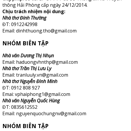
thông Hải Phòng cấp ngày 24/12/2014.
Chịu trách nhiệm nội dung:
Nhà thơ Đinh Thường
ĐT: 0912242998
Email: dinhthuong.tho@gmail.com
NHÓM BIÊN TẬP
Nhà văn Dương Thị Nhụn
Email: haduongvhnthp@gmail.com
Nhà thơ Trần Thị Lưu Ly
Email: tranluuly.vn@gmail.com
Nhà thơ Nguyễn Đình Minh
ĐT: 0912 808 927
Emai: vphaiphong1@gmail.com
Nhà văn Nguyễn Quốc Hùng
ĐT: 0835612552
Email: nguyenquochungnv@gmail.com
NHÓM BIÊN TẬP