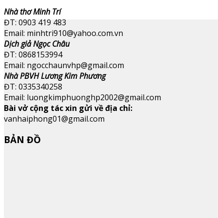
Nhà thơ Minh Trí
ĐT: 0903 419 483
Email: minhtri910@yahoo.com.vn
Dịch giả Ngọc Châu
ĐT: 0868153994
Email: ngocchaunvhp@gmail.com
Nhà PBVH Lương Kim Phương
ĐT: 0335340258
Email: luongkimphuonghp2002@gmail.com
Bài vở cộng tác xin gửi về địa chỉ:
vanhaiphong01@gmail.com
BẢN ĐỒ