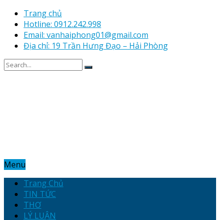
Trang chủ
Hotline: 0912.242.998
Email: vanhaiphong01@gmail.com
Địa chỉ: 19 Trần Hưng Đạo – Hải Phòng
Menu
Trang Chủ
TIN TỨC
THƠ
LÝ LUẬN