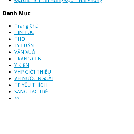
Địa chỉ: 19 Trần Hưng Đạo – Hải Phòng
Danh Mục
Trang Chủ
TIN TỨC
THƠ
LÝ LUẬN
VĂN XUÔI
TRANG CLB
Ý KIẾN
VHP GIỚI THIỆU
VH NƯỚC NGOÀI
TP YÊU THÍCH
SÁNG TÁC TRẺ
>>