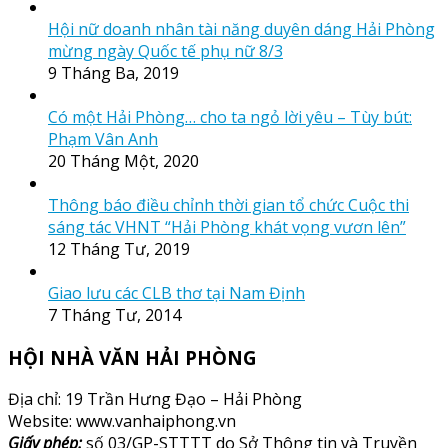
Hội nữ doanh nhân tài năng duyên dáng Hải Phòng
mừng ngày Quốc tế phụ nữ 8/3
9 Tháng Ba, 2019
Có một Hải Phòng… cho ta ngỏ lời yêu – Tùy bút:
Phạm Vân Anh
20 Tháng Một, 2020
Thông báo điều chỉnh thời gian tổ chức Cuộc thi
sáng tác VHNT “Hải Phòng khát vọng vươn lên”
12 Tháng Tư, 2019
Giao lưu các CLB thơ tại Nam Định
7 Tháng Tư, 2014
HỘI NHÀ VĂN HẢI PHÒNG
Địa chỉ: 19 Trần Hưng Đạo – Hải Phòng
Website: www.vanhaiphong.vn
Giấy phép:
số 03/GP-STTTT do Sở Thông tin và Truyền