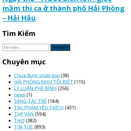
mầm thi ca ở thành phố Hải Phòng
– Hải Hậu
Tìm Kiếm
Tìm
kiếm
cho:
Chuyên mục
Chưa được phân loại
(38)
HẢI PHÒNG NHƯ TÔI BIẾT
(115)
LÝ LUẬN PHÊ BÌNH
(256)
news
(1)
SÁNG TÁC TRẺ
(184)
TÁC PHẨM YÊU THÍCH
(431)
TẠP VĂN
(594)
THƠ
(382)
TIN TỨC
(893)