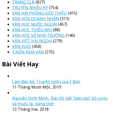
TRANG CLB
(827)
TRUYỆN NHIỀU KỲ
(754)
VĂN HẢI PHÒNG GIỚI THIỆU
(415)
VĂN HÓA DOANH NHÂN
(313)
VĂN HỌC NƯỚC NGOÀI
(457)
VĂN HỌC THIẾU NHI
(88)
VĂN HỌC VÀ NHÀ TRƯỜNG
(146)
VĂN VIỆT HẢI NGOẠI
(279)
VĂN XUÔI
(458)
Ý KIẾN NHÀ VĂN
(275)
Bài Viết Hay
I am đàn bà: Truyện ngắn của Y Ban
11 Tháng Mười Một, 2019
Nguyễn Đình Minh- Bác Hồ viết “báo cáo” bỏ rượu
và thuốc lá…bằng thơ!
13 Tháng Hai, 2018