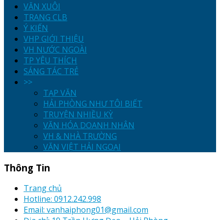
VĂN XUÔI
TRANG CLB
Ý KIẾN
VHP GIỚI THIỆU
VH NƯỚC NGOÀI
TP YÊU THÍCH
SÁNG TÁC TRẺ
>>
TẠP VĂN
HẢI PHÒNG NHƯ TÔI BIẾT
TRUYỆN NHIỀU KỲ
VĂN HÓA DOANH NHÂN
VH & NHÀ TRƯỜNG
VĂN VIỆT HẢI NGOẠI
Thông Tin
Trang chủ
Hotline: 0912.242.998
Email: vanhaiphong01@gmail.com