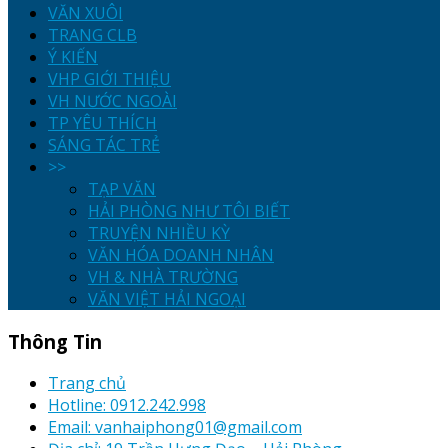
VĂN XUÔI
TRANG CLB
Ý KIẾN
VHP GIỚI THIỆU
VH NƯỚC NGOÀI
TP YÊU THÍCH
SÁNG TÁC TRẺ
>>
TẠP VĂN
HẢI PHÒNG NHƯ TÔI BIẾT
TRUYỆN NHIỀU KỲ
VĂN HÓA DOANH NHÂN
VH & NHÀ TRƯỜNG
VĂN VIỆT HẢI NGOẠI
Thông Tin
Trang chủ
Hotline: 0912.242.998
Email: vanhaiphong01@gmail.com