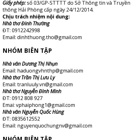
Giấy phép:
số 03/GP-STTTT do Sở Thông tin và Truyền
thông Hải Phòng cấp ngày 24/12/2014.
Chịu trách nhiệm nội dung:
Nhà thơ Đinh Thường
ĐT: 0912242998
Email: dinhthuong.tho@gmail.com
NHÓM BIÊN TẬP
Nhà văn Dương Thị Nhụn
Email: haduongvhnthp@gmail.com
Nhà thơ Trần Thị Lưu Ly
Email: tranluuly.vn@gmail.com
Nhà thơ Nguyễn Đình Minh
ĐT: 0912 808 927
Emai: vphaiphong1@gmail.com
Nhà văn Nguyễn Quốc Hùng
ĐT: 0835612552
Email: nguyenquochungnv@gmail.com
NHÓM BIÊN TẬP