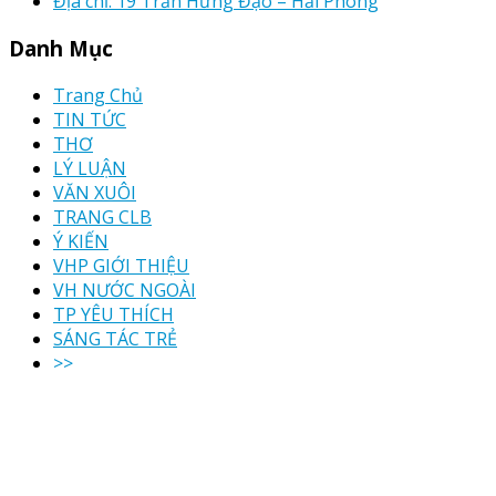
Địa chỉ: 19 Trần Hưng Đạo – Hải Phòng
Danh Mục
Trang Chủ
TIN TỨC
THƠ
LÝ LUẬN
VĂN XUÔI
TRANG CLB
Ý KIẾN
VHP GIỚI THIỆU
VH NƯỚC NGOÀI
TP YÊU THÍCH
SÁNG TÁC TRẺ
>>