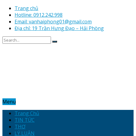
Trang chủ
Hotline: 0912.242.998
Email: vanhaiphong01@gmail.com
Địa chỉ: 19 Trần Hưng Đạo – Hải Phòng
Menu
Trang Chủ
TIN TỨC
THƠ
LÝ LUẬN