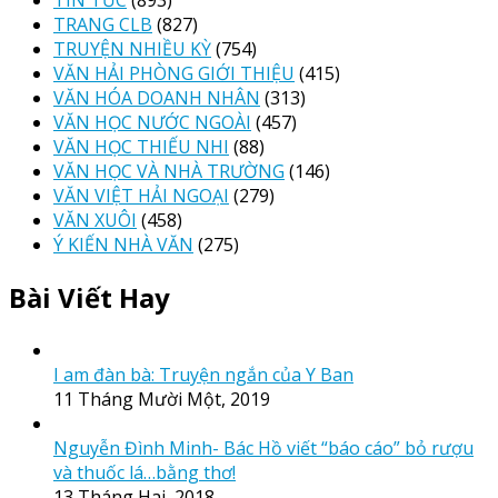
TIN TỨC
(893)
TRANG CLB
(827)
TRUYỆN NHIỀU KỲ
(754)
VĂN HẢI PHÒNG GIỚI THIỆU
(415)
VĂN HÓA DOANH NHÂN
(313)
VĂN HỌC NƯỚC NGOÀI
(457)
VĂN HỌC THIẾU NHI
(88)
VĂN HỌC VÀ NHÀ TRƯỜNG
(146)
VĂN VIỆT HẢI NGOẠI
(279)
VĂN XUÔI
(458)
Ý KIẾN NHÀ VĂN
(275)
Bài Viết Hay
I am đàn bà: Truyện ngắn của Y Ban
11 Tháng Mười Một, 2019
Nguyễn Đình Minh- Bác Hồ viết “báo cáo” bỏ rượu
và thuốc lá…bằng thơ!
13 Tháng Hai, 2018