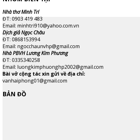
Nhà thơ Minh Trí
ĐT: 0903 419 483
Email: minhtri910@yahoo.com.vn
Dịch giả Ngọc Châu
ĐT: 0868153994
Email: ngocchaunvhp@gmail.com
Nhà PBVH Lương Kim Phương
ĐT: 0335340258
Email: luongkimphuonghp2002@gmail.com
Bài vở cộng tác xin gửi về địa chỉ:
vanhaiphong01@gmail.com
BẢN ĐỒ