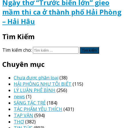
Ngày thơ “Trước biển lớn” gieo
mầm thi ca ở thành phố Hải Phòng
– Hải Hậu
Tìm Kiếm
Tìm kiếm cho:
Chuyên mục
Chưa được phân loại
(38)
HẢI PHÒNG NHƯ TÔI BIẾT
(115)
LÝ LUẬN PHÊ BÌNH
(256)
news
(1)
SÁNG TÁC TRẺ
(184)
TÁC PHẨM YÊU THÍCH
(431)
TẠP VĂN
(594)
THƠ
(382)