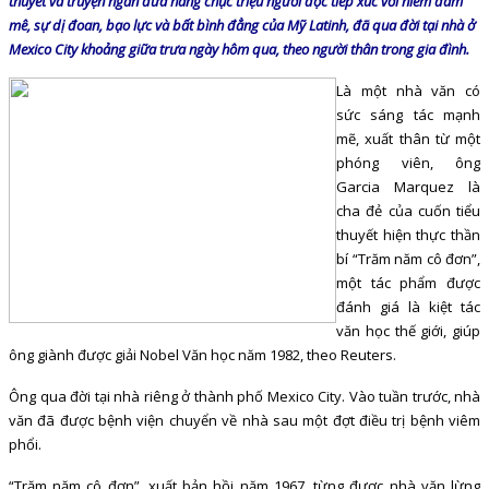
thuyết và truyện ngắn đưa hàng chục triệu người đọc tiếp xúc với niềm đam
mê, sự dị đoan, bạo lực và bất bình đẳng của Mỹ Latinh, đã qua đời tại nhà ở
Mexico City khoảng giữa trưa ngày hôm qua, theo người thân trong gia đình.
Là một nhà văn có
sức sáng tác mạnh
mẽ, xuất thân từ một
phóng viên, ông
Garcia Marquez là
cha đẻ của cuốn tiểu
thuyết hiện thực thần
bí “Trăm năm cô đơn”,
một tác phẩm được
đánh giá là kiệt tác
văn học thế giới, giúp
ông giành được giải Nobel Văn học năm 1982, theo Reuters.
Ông qua đời tại nhà riêng ở thành phố Mexico City. Vào tuần trước, nhà
văn đã được bệnh viện chuyển về nhà sau một đợt điều trị bệnh viêm
phổi.
“Trăm năm cô đơn”, xuất bản hồi năm 1967, từng được nhà văn lừng