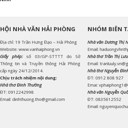
HỘI NHÀ VĂN HẢI PHÒNG
NHÓM BIÊN T
Địa chỉ: 19 Trần Hưng Đạo – Hải Phòng
Nhà văn Dương Thị 
Website: www.vanhaiphong.vn
Email: haduongvhnt
Giấy phép:
số 03/GP-STTTT do Sở
Nhà thơ Trần Thị Lưu
Thông tin và Truyền thông Hải Phòng
Email: tranluuly.vn@
cấp ngày 24/12/2014.
Nhà thơ Nguyễn Đìn
Chịu trách nhiệm nội dung:
ĐT: 0912 808 927
Nhà thơ Đinh Thường
Emai: vphaiphong1@
ĐT: 0912242998
Nhà văn Nguyễn Qu
Email: dinhthuong.tho@gmail.com
ĐT: 0835612552
Email: nguyenquoch