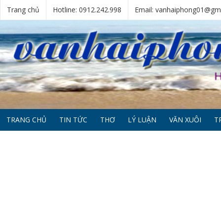
Trang chủ
Hotline: 0912.242.998
Email: vanhaiphong01@gm
TRANG CHỦ
TIN TỨC
THƠ
LÝ LUẬN
VĂN XUÔI
T