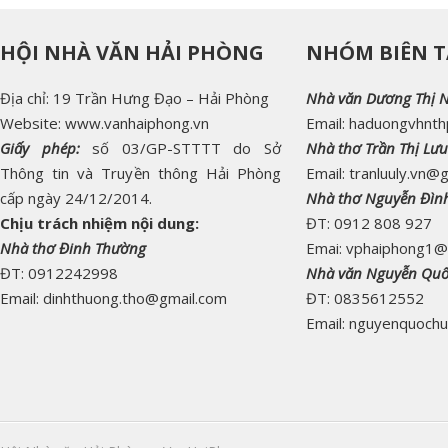
HỘI NHÀ VĂN HẢI PHÒNG
NHÓM BIÊN T
Địa chỉ: 19 Trần Hưng Đạo – Hải Phòng
Nhà văn Dương Thị 
Website: www.vanhaiphong.vn
Email: haduongvhnt
Giấy phép:
số 03/GP-STTTT do Sở
Nhà thơ Trần Thị Lưu
Thông tin và Truyền thông Hải Phòng
Email: tranluuly.vn@
cấp ngày 24/12/2014.
Nhà thơ Nguyễn Đìn
Chịu trách nhiệm nội dung:
ĐT: 0912 808 927
Nhà thơ Đinh Thường
Emai: vphaiphong1@
ĐT: 0912242998
Nhà văn Nguyễn Qu
Email: dinhthuong.tho@gmail.com
ĐT: 0835612552
Email: nguyenquoch