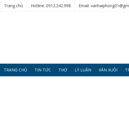
Trang chủ
Hotline: 0912.242.998
Email: vanhaiphong01@gm
TRANG CHỦ
TIN TỨC
THƠ
LÝ LUẬN
VĂN XUÔI
T