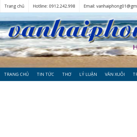
Trang chủ
Hotline: 0912.242.998
Email: vanhaiphong01@gm
TRANG CHỦ
TIN TỨC
THƠ
LÝ LUẬN
VĂN XUÔI
T