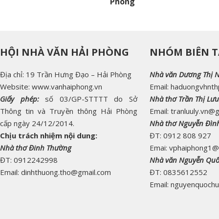
Phòng
HỘI NHÀ VĂN HẢI PHÒNG
NHÓM BIÊN T
Địa chỉ: 19 Trần Hưng Đạo – Hải Phòng
Nhà văn Dương Thị 
Website: www.vanhaiphong.vn
Email: haduongvhnt
Giấy phép:
số 03/GP-STTTT do Sở
Nhà thơ Trần Thị Lưu
Thông tin và Truyền thông Hải Phòng
Email: tranluuly.vn@
cấp ngày 24/12/2014.
Nhà thơ Nguyễn Đìn
Chịu trách nhiệm nội dung:
ĐT: 0912 808 927
Nhà thơ Đinh Thường
Emai: vphaiphong1@
ĐT: 0912242998
Nhà văn Nguyễn Qu
Email: dinhthuong.tho@gmail.com
ĐT: 0835612552
Email: nguyenquoch