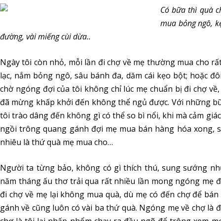
Có bữa thì quà c
mua bỏng ngô, kẹ
đường, vài miếng cùi dừa..
Ngày tôi còn nhỏ, mỗi lần đi chợ về mẹ thường mua cho rất
lạc, nắm bỏng ngô, sâu bánh đa, dăm cái kẹo bột; hoặc đô
chờ ngóng đợi của tôi không chỉ lúc mẹ chuẩn bị đi chợ về, 
đã mừng khấp khởi đến không thể ngủ được. Với những bữ
tôi trào dâng đến không gì có thể so bì nổi, khi mà cảm giác 
ngồi trông quang gánh đợi mẹ mua bán hàng hóa xong, sa
nhiêu là thứ quà mẹ mua cho…
Người ta từng bảo, không có gì thích thú, sung sướng nh
năm tháng ấu thơ trải qua rất nhiều lần mong ngóng mẹ đi
đi chợ về mẹ lại không mua quà, dù mẹ có đến chợ để bán 
gánh về cũng luôn có vài ba thứ quà. Ngóng mẹ về chợ là đ