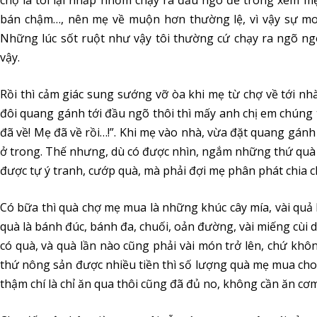
chợ là tôi lại nhấp nhổm chạy ra đầu ngõ để trông xem m
bán chậm…, nên mẹ về muộn hơn thường lệ, vì vậy sự mo
Những lúc sốt ruột như vậy tôi thường cứ chạy ra ngõ ngón
vậy.
Rồi thì cảm giác sung sướng vỡ òa khi mẹ từ chợ về tới nh
đôi quang gánh tới đầu ngõ thôi thì mấy anh chị em chúng 
đã về! Mẹ đã về rồi…!”. Khi mẹ vào nhà, vừa đặt quang gán
ở trong. Thế nhưng, dù có được nhìn, ngắm những thứ quà 
được tự ý tranh, cướp quà, mà phải đợi mẹ phân phát chia 
Có bữa thì quà chợ mẹ mua là những khúc cây mía, vài quả
quà là bánh đúc, bánh đa, chuối, oản đường, vài miếng cùi 
có quà, và quà lần nào cũng phải vài món trở lên, chứ khô
thứ nông sản được nhiều tiền thì số lượng quà mẹ mua cho c
thậm chí là chỉ ăn qua thôi cũng đã đủ no, không cần ăn cơ