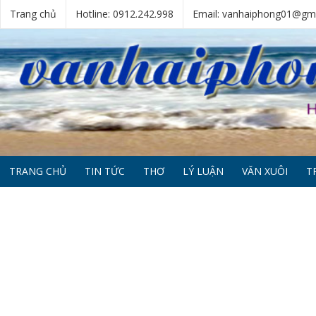
Trang chủ
Hotline: 0912.242.998
Email: vanhaiphong01@gm
TRANG CHỦ
TIN TỨC
THƠ
LÝ LUẬN
VĂN XUÔI
T