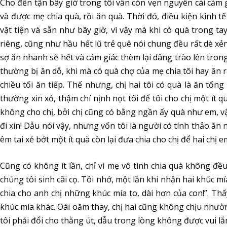
Cho đến tận bây giờ trong tôi vẫn còn vẹn nguyên cái cảm
và được mẹ chia quà, rồi ăn quà. Thời đó, điều kiện kinh 
vặt tiện và sẵn như bây giờ, vì vậy mà khi có quà trong tay
riêng, cũng như hầu hết lũ trẻ quê nói chung đều rất dè xẻn
sợ ăn nhanh sẽ hết và cảm giác thèm lại dâng trào lên trong
thường bị ăn dỗ, khi mà có quà chợ của mẹ chia tôi hay ăn 
chiều tối ăn tiếp. Thế nhưng, chị hai tôi có quà là ăn tống
thường xin xỏ, thậm chí nịnh nọt tôi để tôi cho chị một ít 
không cho chị, bởi chị cũng có bằng ngần ấy quà như em, vậ
đi xin! Dẫu nói vậy, nhưng vốn tôi là người có tính thảo ăn 
êm tai xẻ bớt một ít quà còn lại đưa chia cho chị để hai chị
Cũng có không ít lần, chỉ vì mẹ vô tình chia quà không đề
chúng tôi sinh cãi cọ. Tôi nhớ, một lần khi nhận hai khúc m
chia cho anh chị những khúc mía to, dài hơn của con!”. Thấy
khúc mía khác. Oái oăm thay, chị hai cũng không chịu nhườn
tôi phải đổi cho thằng út, dẫu trong lòng không được vui lắ