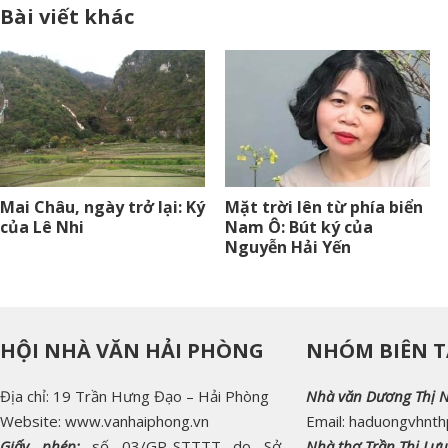
Bài viết khác
Mai Châu, ngày trở lại: Ký
Mặt trời lên từ phía biển
của Lê Nhi
Nam Ô: Bút ký của
Nguyễn Hải Yến
HỘI NHÀ VĂN HẢI PHÒNG
NHÓM BIÊN T
Địa chỉ: 19 Trần Hưng Đạo – Hải Phòng
Nhà văn Dương Thị 
Website: www.vanhaiphong.vn
Email: haduongvhnt
Giấy phép:
số 03/GP-STTTT do Sở
Nhà thơ Trần Thị Lưu