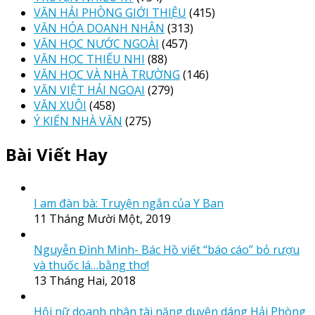
VĂN HẢI PHÒNG GIỚI THIỆU
(415)
VĂN HÓA DOANH NHÂN
(313)
VĂN HỌC NƯỚC NGOÀI
(457)
VĂN HỌC THIẾU NHI
(88)
VĂN HỌC VÀ NHÀ TRƯỜNG
(146)
VĂN VIỆT HẢI NGOẠI
(279)
VĂN XUÔI
(458)
Ý KIẾN NHÀ VĂN
(275)
Bài Viết Hay
I am đàn bà: Truyện ngắn của Y Ban
11 Tháng Mười Một, 2019
Nguyễn Đình Minh- Bác Hồ viết “báo cáo” bỏ rượu
và thuốc lá…bằng thơ!
13 Tháng Hai, 2018
Hội nữ doanh nhân tài năng duyên dáng Hải Phòng