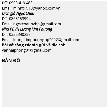
ĐT: 0903 419 483
Email: minhtri910@yahoo.com.vn
Dịch giả Ngọc Châu
ĐT: 0868153994
Email: ngocchaunvhp@gmail.com
Nhà PBVH Lương Kim Phương
ĐT: 0335340258
Email: luongkimphuonghp2002@gmail.com
Bài vở cộng tác xin gửi về địa chỉ:
vanhaiphong01@gmail.com
BẢN ĐỒ