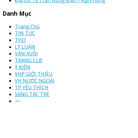
Địa chỉ: 19 Trần Hưng Đạo – Hải Phòng
Danh Mục
Trang Chủ
TIN TỨC
THƠ
LÝ LUẬN
VĂN XUÔI
TRANG CLB
Ý KIẾN
VHP GIỚI THIỆU
VH NƯỚC NGOÀI
TP YÊU THÍCH
SÁNG TÁC TRẺ
>>