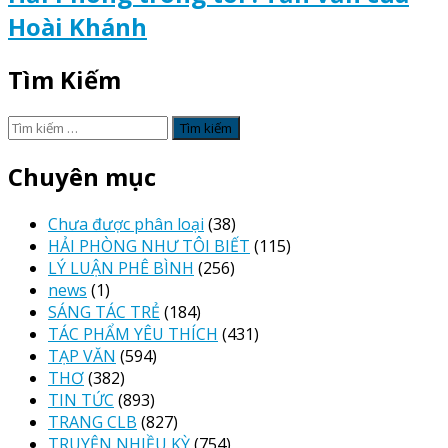
Hoài Khánh
Tìm Kiếm
Tìm
kiếm
cho:
Chuyên mục
Chưa được phân loại
(38)
HẢI PHÒNG NHƯ TÔI BIẾT
(115)
LÝ LUẬN PHÊ BÌNH
(256)
news
(1)
SÁNG TÁC TRẺ
(184)
TÁC PHẨM YÊU THÍCH
(431)
TẠP VĂN
(594)
THƠ
(382)
TIN TỨC
(893)
TRANG CLB
(827)
TRUYỆN NHIỀU KỲ
(754)