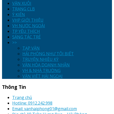
VĂN XUÔI
TRANG CLB
Ý KIẾN
VHP GIỚI THIỆU
VH NƯỚC NGOÀI
TP YÊU THÍCH
SÁNG TÁC TRẺ
>>
TẠP VĂN
HẢI PHÒNG NHƯ TÔI BIẾT
TRUYỆN NHIỀU KỲ
VĂN HÓA DOANH NHÂN
VH & NHÀ TRƯỜNG
VĂN VIỆT HẢI NGOẠI
Thông Tin
Trang chủ
Hotline: 0912.242.998
Email: vanhaiphong01@gmail.com