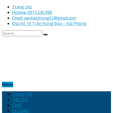
Trang chủ
Hotline: 0912.242.998
Email: vanhaiphong01@gmail.com
Địa chỉ: 19 Trần Hưng Đạo – Hải Phòng
Menu
Trang Chủ
TIN TỨC
THƠ
LÝ LUẬN