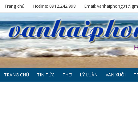
Trang chủ
Hotline: 0912.242.998
Email: vanhaiphong01@gm
TRANG CHỦ
TIN TỨC
THƠ
LÝ LUẬN
VĂN XUÔI
T