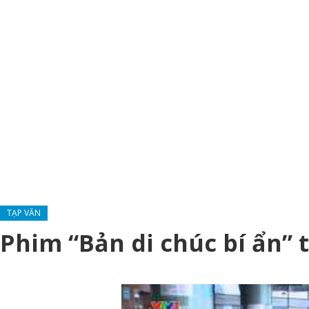
TẠP VĂN
Phim “Bản di chúc bí ẩn” 