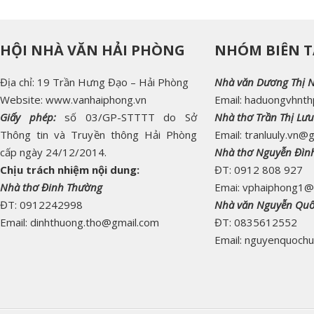
HỘI NHÀ VĂN HẢI PHÒNG
NHÓM BIÊN T
Địa chỉ: 19 Trần Hưng Đạo – Hải Phòng
Nhà văn Dương Thị 
Website: www.vanhaiphong.vn
Email: haduongvhnt
Giấy phép:
số 03/GP-STTTT do Sở
Nhà thơ Trần Thị Lưu
Thông tin và Truyền thông Hải Phòng
Email: tranluuly.vn@
cấp ngày 24/12/2014.
Nhà thơ Nguyễn Đìn
Chịu trách nhiệm nội dung:
ĐT: 0912 808 927
Nhà thơ Đinh Thường
Emai: vphaiphong1@
ĐT: 0912242998
Nhà văn Nguyễn Qu
Email: dinhthuong.tho@gmail.com
ĐT: 0835612552
Email: nguyenquoch