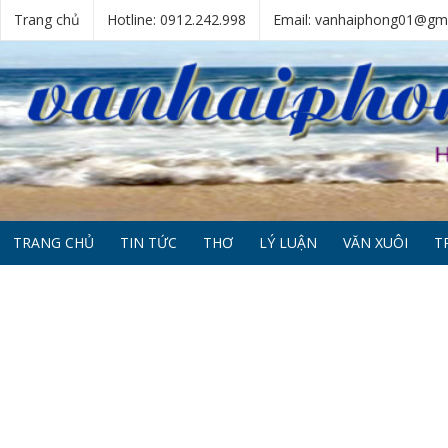
Trang chủ
Hotline: 0912.242.998
Email: vanhaiphong01@gm
TRANG CHỦ
TIN TỨC
THƠ
LÝ LUẬN
VĂN XUÔI
T