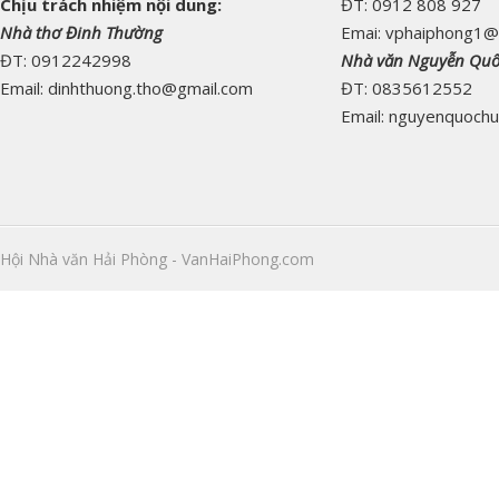
Chịu trách nhiệm nội dung:
ĐT: 0912 808 927
Nhà thơ Đinh Thường
Emai: vphaiphong1@
ĐT: 0912242998
Nhà văn Nguyễn Qu
Email: dinhthuong.tho@gmail.com
ĐT: 0835612552
Email: nguyenquoch
Hội Nhà văn Hải Phòng - VanHaiPhong.com