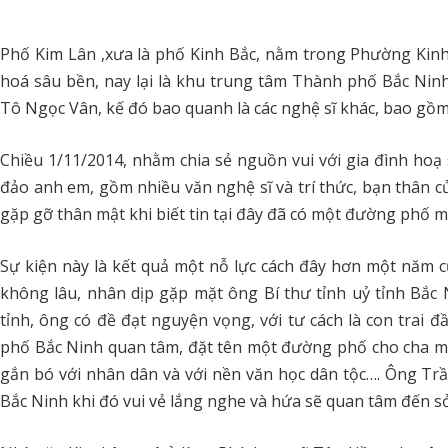
Phố Kim Lân ,xưa là phố Kinh Bắc, nằm trong Phường Kinh B
hoá sâu bền, nay lại là khu trung tâm Thành phố Bắc Ni
Tô Ngọc Vân, kế đó bao quanh là các nghệ sĩ khác, bao gồ
Chiều 1/11/2014, nhằm chia sẻ nguồn vui với gia đình hoạ
đảo anh em, gồm nhiều văn nghệ sĩ và trí thức, bạn thân c
gặp gỡ thân mật khi biết tin tại đây đã có một đường phố 
Sự kiện này là kết quả một nỗ lực cách đây hơn một năm
không lâu, nhân dịp gặp mặt ông Bí thư tỉnh uỷ tỉnh Bắc N
tỉnh, ông có đề đạt nguyện vọng, với tư cách là con trai 
phố Bắc Ninh quan tâm, đặt tên một đường phố cho cha mì
gắn bó với nhân dân và với nền văn học dân tộc…. Ông Trầ
Bắc Ninh khi đó vui vẻ lắng nghe và hứa sẽ quan tâm đến s