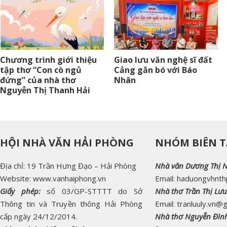
Chương trình giới thiệu
Giao lưu văn nghệ sĩ đất
tập thơ “Con cò ngủ
Cảng gắn bó với Báo
đứng” của nhà thơ
Nhân
Nguyễn Thị Thanh Hải
HỘI NHÀ VĂN HẢI PHÒNG
NHÓM BIÊN T
Địa chỉ: 19 Trần Hưng Đạo – Hải Phòng
Nhà văn Dương Thị 
Website: www.vanhaiphong.vn
Email: haduongvhnt
Giấy phép:
số 03/GP-STTTT do Sở
Nhà thơ Trần Thị Lưu
Thông tin và Truyền thông Hải Phòng
Email: tranluuly.vn@
cấp ngày 24/12/2014.
Nhà thơ Nguyễn Đìn