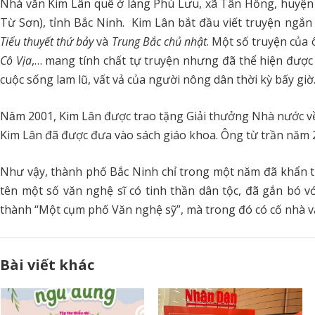
Nhà văn Kim Lân quê ở làng Phù Lưu, xã Tân Hồng, huyện
Từ Sơn), tỉnh Bắc Ninh. Kim Lân bắt đầu viết truyện ngắ
Tiểu thuyết thứ bảy
và
Trung Bắc chủ nhật
. Một số truyện của
Cô Vịa
,… mang tính chất tự truyện nhưng đã thể hiện được
cuộc sống lam lũ, vất vả của người nông dân thời kỳ bấy giờ
Nǎm 2001, Kim Lân được trao tặng Giải thưởng Nhà nước v
Kim Lân đã được đưa vào sách giáo khoa. Ông từ trần năm 
Như vậy, thành phố Bắc Ninh chỉ trong một năm đã khẩn t
tên một số văn nghệ sĩ có tinh thần dân tộc, đã gắn bó v
thành “Một cụm phố Văn nghệ sỹ”, mà trong đó có cố nhà v
Bài viết khác