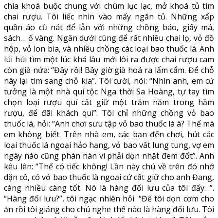
chìa khoá buộc chung với chùm lục lạc, mở khoá tủ tìm
chai rượu. Tôi liếc nhìn vào mấy ngăn tủ. Những xấp
quần áo cũ nát để lẫn với những chồng báo, giấy má,
sách… ố vàng. Ngăn dưới cùng để rất nhiều chai lọ, vỏ đồ
hộp, vỏ lon bia, và nhiều chồng các loại bao thuốc lá. Anh
lúi húi tìm một lúc khá lâu mới lôi ra được chai rượu cam
còn già nửa: “Đây rồi! Bây giờ già hoá ra lẩm cẩm. Để chỗ
này lại tìm sang chỗ kia”. Tôi cười, nói: “Nhìn anh, em cứ
tưởng là một nhà quí tộc Nga thời Sa Hoàng, tự tay tìm
chọn loại rượu quí cất giữ một trăm năm trong hầm
rượu, để đãi khách quí”. Tôi chỉ những chồng vỏ bao
thuốc lá, hỏi: “Anh chơi sưu tập vỏ bao thuốc lá à? Thế mà
em không biết. Trên nhà em, các bạn đến chơi, hút các
loại thuốc lá ngoại hảo hạng, vỏ bao vất lung tung, vợ em
ngày nào cũng phàn nàn vì phải dọn nhặt đem đốt”. Anh
kêu lên: “Thế có tiếc không! Lần này chú về trên đó nhớ
dặn cô, có vỏ bao thuốc là ngoại cứ cất giữ cho anh Đang,
càng nhiều càng tốt. Nó là hàng đối lưu của tôi đấy…”.
“Hàng đối lưu?”, tôi ngạc nhiên hỏi. “Để tôi dọn cơm cho
ăn rồi tôi giảng cho chú nghe thế nào là hàng đối lưu. Tôi