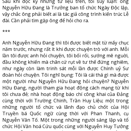
Sau khi đọc kỹ những tư liệu trên, tôi suy luận: ông
Nguyễn Hữu Đang là Trưởng ban tổ chức Ngày Độc lập,
vậy chắc ông phải biết ai là tác giả công trình kiến trúc Lễ
đài. Cần phải tìm gặp ông để hỏi cho ra.
***
Anh Nguyễn Hữu Đang thì tôi được biết mặt từ mấy chục
năm trước, nhưng rất ít khi được chuyện trò với anh. Mỗi
lần tôi được anh hỏi chuyện, tôi bối rối, sướng mê nguời,
đầu không khiến mà chân cứ rụt về tư thế đứng nghiêm,
như ngày còn làm trinh sát mỗi lần được Chính uỷ Sư
đoàn hỏi chuyện. Tôi nghĩ bụng: Tôi là cái thá gì mà được
một người như Nguyễn Hữu Đang hỏi chuyện? Nguyễn
Hữu Đang, người tham gia hoạt động cách mạng từ khi
tôi chưa đẻ; nhà hoạt động báo chí công khai của Đảng
cùng thời với Trường Chinh, Trần Huy Liệu; một trong
những người tổ chức và lãnh đạo chủ chốt của Hội
Truyền bá Quốc ngữ cùng thời với Phan Thanh, cụ
Nguyễn Văn Tố. Một trong những người sáng lập và tổ
chức Hội Văn hoá Cứu quốc cùng với Nguyễn Huy Tưởng