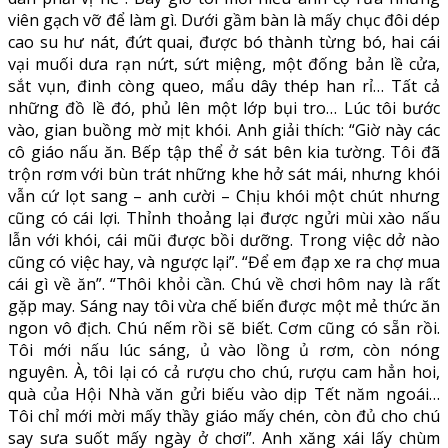
viên gạch vỡ để làm gì. Dưới gầm bàn là mấy chục đôi dép
cao su hư nát, đứt quai, được bó thành từng bó, hai cái
vại muối dưa rạn nứt, sứt miệng, một đống bản lề cửa,
sắt vụn, đinh còng queo, mẩu dây thép han rỉ… Tất cả
những đồ lề đó, phủ lên một lớp bụi tro… Lúc tôi bước
vào, gian buồng mờ mịt khói. Anh giải thích: “Giờ này các
cô giáo nấu ăn. Bếp tập thể ở sát bên kia tường. Tôi đã
trộn rơm với bùn trát những khe hở sát mái, nhưng khói
vẫn cứ lọt sang – anh cười – Chịu khói một chút nhưng
cũng có cái lợi. Thỉnh thoảng lại được ngửi mùi xào nấu
lẫn với khói, cái mũi được bồi dưỡng. Trong việc dở nào
cũng có việc hay, và ngược lại”. “Để em đạp xe ra chợ mua
cái gì về ăn”. “Thôi khỏi cần. Chú về chơi hôm nay là rất
gặp may. Sáng nay tôi vừa chế biến được một mẻ thức ăn
ngon vô địch. Chú nếm rồi sẽ biết. Cơm cũng có sẵn rồi.
Tôi mới nấu lúc sáng, ủ vào lồng ủ rơm, còn nóng
nguyên. À, tôi lại có cả rượu cho chú, rượu cam hẳn hoi,
quà của Hội Nhà văn gửi biếu vào dịp Tết năm ngoái…
Tôi chỉ mới mời mấy thầy giáo mấy chén, còn đủ cho chú
say sưa suốt mấy ngày ở chơi”. Anh xăng xái lấy chùm