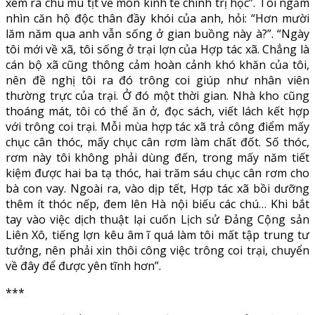
xem ra chú mù tịt về môn kinh tế chính trị học”. Tôi ngắm
nhìn căn hộ độc thân đầy khói của anh, hỏi: “Hơn mười
lăm năm qua anh vẫn sống ở gian buồng này à?”. “Ngày
tôi mới về xã, tôi sống ở trại lợn của Hợp tác xã. Chẳng là
cán bộ xã cũng thông cảm hoàn cảnh khó khăn của tôi,
nên đề nghị tôi ra đó trông coi giúp như nhân viên
thường trực của trại. Ở đó một thời gian. Nhà kho cũng
thoáng mát, tôi có thể ăn ở, đọc sách, viết lách kết hợp
với trông coi trại. Mỗi mùa hợp tác xã trả công điểm mấy
chục cân thóc, mấy chục cân rơm làm chất đốt. Số thóc,
rơm này tôi không phải dùng đến, trong mấy năm tiết
kiệm được hai ba tạ thóc, hai trăm sáu chục cân rơm cho
bà con vay. Ngoài ra, vào dịp tết, Hợp tác xã bồi dưỡng
thêm ít thóc nếp, đem lên Hà nội biếu các chú… Khi bắt
tay vào việc dịch thuật lại cuốn Lịch sử Đảng Cộng sản
Liên Xô, tiếng lợn kêu âm ĩ quá làm tôi mất tập trung tư
tưởng, nên phải xin thôi công việc trông coi trại, chuyển
về đây để được yên tĩnh hơn”.
***