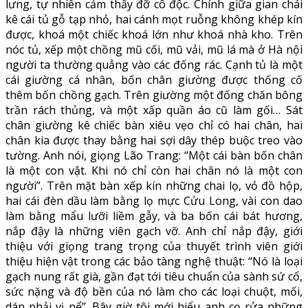
lưng, tự nhiên cảm thấy đỡ cô độc. Chính giữa gian chái
kê cái tủ gỗ tạp nhỏ, hai cánh mọt ruỗng không khép kín
được, khoá một chiếc khoá lớn như khoá nhà kho. Trên
nóc tủ, xếp một chồng mũ cối, mũ vải, mũ lá mà ở Hà nội
người ta thường quẳng vào các đống rác. Cạnh tủ là một
cái giường cá nhân, bốn chân giường được thống cố
thêm bốn chồng gạch. Trên giường một đống chăn bông
trần rách thủng, và một xấp quần áo cũ làm gối… Sát
chân giường kê chiếc bàn xiêu vẹo chỉ có hai chân, hai
chân kia được thay bằng hai sợi dây thép buộc treo vào
tường. Anh nói, giọng Lão Trang: “Một cái bàn bốn chân
là một con vật. Khi nó chỉ còn hai chân nó là một con
người”. Trên mặt bàn xếp kín những chai lọ, vỏ đồ hộp,
hai cái đèn dầu làm bằng lọ mực Cửu Long, vài con dao
làm bằng mẩu lưỡi liềm gẫy, và ba bốn cái bát hương,
nắp đậy là những viên gạch vỡ. Anh chỉ nắp đậy, giới
thiệu với giọng trang trọng của thuyết trình viên giới
thiệu hiện vật trong các bảo tàng nghệ thuật: “Nó là loại
gạch nung rất già, gần đạt tới tiêu chuẩn của sành sứ cổ,
sức nặng và độ bền của nó làm cho các loại chuột, mối,
dán phải vị nể”. Bây giờ tôi mới hiểu anh cọ rửa những