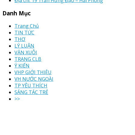
Địa chỉ: 19 Trần Hưng Đạo – Hải Phòng
Danh Mục
Trang Chủ
TIN TỨC
THƠ
LÝ LUẬN
VĂN XUÔI
TRANG CLB
Ý KIẾN
VHP GIỚI THIỆU
VH NƯỚC NGOÀI
TP YÊU THÍCH
SÁNG TÁC TRẺ
>>