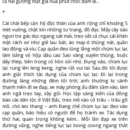
cả hai gương mặt già nua phút chốc đẫm lệ…
*
Cái chái bếp căn hộ độc thân của anh rộng chỉ khoảng 5
mét vuông, chật kín những tư trang, đồ đạc. Mấy cây sào
ngọn tre gác dọc ngang sát mái, treo vắt cả chục cái khăn
mặt rách xơ như giẻ lau bát, áo may-ô thủng nát, quần
lao động vá víu. Cạp quần đeo lủng lẳng một chùm lục lạc
làm bằng vỏ hộp dầu cao Sao vàng xuyên thủng, buộc
dây thép, bên trong có hòn sỏi nhỏ. Đụng vào, chùm lục
lạc rung lên leng keng, nghe rất vui tai. Sau đó tôi được
anh giải thích tác dụng của chùm lục lạc: Đi lại trong
đường làng những đêm tối trời, anh thường bị cánh
thanh niên đi xe đạp, xe máy phóng ẩu đâm sầm vào, làm
anh ngã trẹo tay, sầy gối. Học tập sáng kiến của đồng
bào các dân tộc ở Việt Bắc, treo mõ vào cổ trâu – trâu gõ
mõ, chó leo thang – anh Đang chế chùm lục lạc đeo vào
cạp quần, báo hiệu có người để họ tránh xe. Tác dụng
thứ hai, quan trọng không kém… Mỗi lần đạp xe trên
đường vắng, nghe tiếng lục lạc loong coong ngang thắt