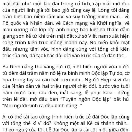
mặt đất như một lâu đài trong cổ tích, cặp mắt mờ đục
của người lính già tôi bao giờ cũng cay lệ. Lòng tôi dâng
trào biết bao niềm cảm xúc và suy tưởng miên man… về
Tổ quốc và Nhân dân, về Cách mạng và Khởi nghĩa, về
máu xương của lớp lớp anh hùng hào kiệt đã thấm đẫm
giang sơn kể từ khi trên mặt đất xứ sở Việt nam xuất hiện
công trình kiến trúc mỏng manh này. Nó biến khỏi mặt
đất, nhưng tầm vóc, hình dáng cùng với tổng chể kiến
trúc của nó, đã tạc khắc đời đời vào kí ức của cả dân tộc…
Ba Đình nắng thu vàng rực rỡ, một biển người vừa bước
từ đêm dài trăm năm nô lệ ra bình minh Độc lập Tự do, cờ
hoa trong tay và câu hát trên môi… Người Hiệp sĩ vĩ đại
của Nhân dân và hai triệu người chết đói, bước vào tuổi
năm mươi lăm, râu đen, mắt sáng, lễ phục kaki… đứng
trên lễ đài, mở đầu bản “Tuyên ngôn Độc lập” bất hủ:
“Mọi người sinh ra đều bình đẳng…”
Ai có thể tái tạo công trình kiến trúc Lễ đài Độc lập cùng
với tổng thể kì vĩ đó? Không một ai! Kể cả thánh thần…
Theo ngu ý của tôi, Lễ đài Độc lập là cái cột mốc giữa đêm