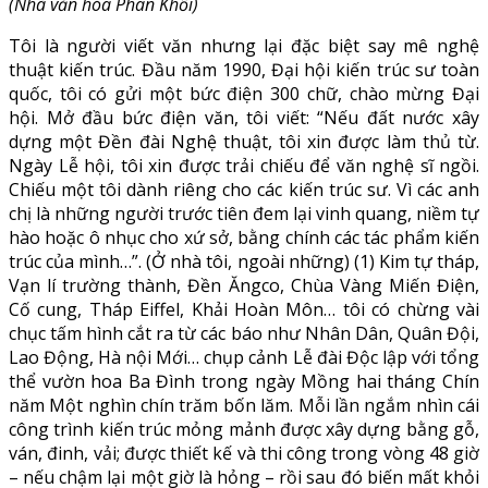
(Nhà văn hóa Phan Khồi)
Tôi là người viết văn nhưng lại đặc biệt say mê nghệ
thuật kiến trúc. Đầu năm 1990, Đại hội kiến trúc sư toàn
quốc, tôi có gửi một bức điện 300 chữ, chào mừng Đại
hội. Mở đầu bức điện văn, tôi viết: “Nếu đất nước xây
dựng một Đền đài Nghệ thuật, tôi xin được làm thủ từ.
Ngày Lễ hội, tôi xin được trải chiếu để văn nghệ sĩ ngồi.
Chiếu một tôi dành riêng cho các kiến trúc sư. Vì các anh
chị là những người trước tiên đem lại vinh quang, niềm tự
hào hoặc ô nhục cho xứ sở, bằng chính các tác phẩm kiến
trúc của mình…”. (Ở nhà tôi, ngoài những) (1) Kim tự tháp,
Vạn lí trường thành, Đền Ăngco, Chùa Vàng Miến Điện,
Cố cung, Tháp Eiffel, Khải Hoàn Môn… tôi có chừng vài
chục tấm hình cắt ra từ các báo như Nhân Dân, Quân Đội,
Lao Động, Hà nội Mới… chụp cảnh Lễ đài Độc lập với tổng
thể vườn hoa Ba Đình trong ngày Mồng hai tháng Chín
năm Một nghìn chín trăm bốn lăm. Mỗi lần ngắm nhìn cái
công trình kiến trúc mỏng mảnh được xây dựng bằng gỗ,
ván, đinh, vải; được thiết kế và thi công trong vòng 48 giờ
– nếu chậm lại một giờ là hỏng – rồi sau đó biến mất khỏi