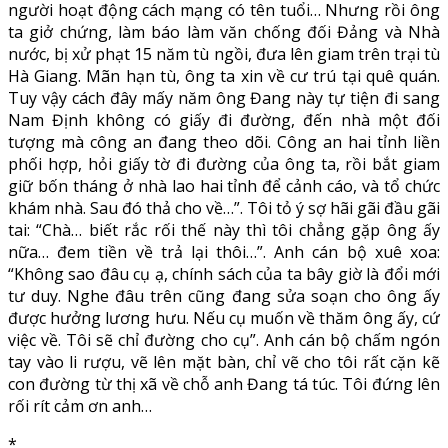
người hoạt động cách mạng có tên tuổi… Nhưng rồi ông
ta giở chứng, làm báo làm văn chống đối Đảng và Nhà
nước, bị xử phạt 15 năm tù ngồi, đưa lên giam trên trại tù
Hà Giang. Mãn hạn tù, ông ta xin về cư trú tại quê quán.
Tuy vậy cách đây mấy năm ông Đang này tự tiện đi sang
Nam Định không có giấy đi đường, đến nhà một đối
tượng mà công an đang theo dõi. Công an hai tỉnh liền
phối hợp, hỏi giấy tờ đi đường của ông ta, rồi bắt giam
giữ bốn tháng ở nhà lao hai tỉnh để cảnh cáo, và tổ chức
khám nhà. Sau đó thả cho về…”. Tôi tỏ ý sợ hãi gãi đầu gãi
tai: “Chà… biết rắc rối thế này thì tôi chẳng gặp ông ấy
nữa… đem tiền về trả lại thôi…”. Anh cán bộ xuê xoa:
“Không sao đâu cụ ạ, chính sách của ta bây giờ là đổi mới
tư duy. Nghe đâu trên cũng đang sửa soạn cho ông ấy
được hưởng lương hưu. Nếu cụ muốn về thăm ông ấy, cứ
việc về. Tôi sẽ chỉ đường cho cụ”. Anh cán bộ chấm ngón
tay vào li rượu, vẽ lên mặt bàn, chỉ vẽ cho tôi rất cặn kẽ
con đường từ thị xã về chỗ anh Đang tá túc. Tôi đứng lên
rối rít cảm ơn anh…
*