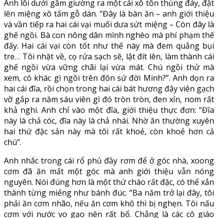
Anh lôi dưới gầm giường ra một cái xô tôn thủng đáy, đặt
lên miệng xô tấm gỗ dán. “Đây là bàn ăn – anh giới thiệu
và vần tiếp ra hai cái vại muối dưa sứt miệng – Còn đây là
ghế ngồi. Bà con nông dân mình nghèo mà phí phạm thế
đấy. Hai cái vại còn tốt như thế này mà đem quẳng bụi
tre… Tôi nhặt về, cọ rửa sạch sẽ, lật đít lên, làm thành cái
ghế ngồi vừa vững chãi lại vừa mát. Chú ngồi thử mà
xem, có khác gì ngồi trên đôn sứ đời Minh?”. Anh dọn ra
hai cái đĩa, rồi chọn trong hai cái bát hương đậy viên gạch
vỡ gắp ra năm sáu viên gì đó tròn tròn, đen xỉn, nom rất
khả nghi. Anh chỉ vào một đĩa, giới thiệu thực đơn: “Đĩa
này là chả cóc, đĩa này là chả nhái. Nhờ ăn thường xuyên
hai thứ đặc sản này mà tôi rất khoẻ, còn khoẻ hơn cả
chú”.
Anh nhắc trong cái rổ phủ đầy rơm để ở góc nhà, xoong
cơm đã ăn mất một góc mà anh giới thiệu vẫn nóng
nguyên. Nói đúng hơn là một thứ cháo rất đặc, có thể xắn
thành từng miếng như bánh đúc. “Ba năm trở lại đây, tôi
phải ăn cơm nhão, nếu ăn cơm khô thì bị nghẹn. Tôi nấu
cơm với nước vo gạo nên rất bổ. Chẳng là các cô giáo