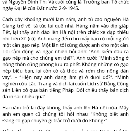
và Nguyễn Đình Thi. Và cuối cùng là Trưởng ban Tổ chức
ngày Đại lễ của Đất nước: 2-9-1945.
Cách đây khoảng mười lăm năm, anh từ cao nguyên Hà
Giang trở về, tá túc tại quê nhà. Hàng năm vào dịp giáp
Tết, lại thấy anh đáo lên Hà nội trên chiếc xe đạp thiếu
nhi Liên Xô (cũ). Anh mang đến cho mấy bạn cũ mỗi người
một cân gạo nếp. Một lần tôi cũng được anh cho một cân.
Tôi cảm động và ngạc nhiên hỏi anh: “Anh kiếm đâu ra
gạo nếp mà cho chúng em thế?”. Anh cười: “Mình sống ở
nông thôn cũng phong lưu ra phết. Không những có gạo
nếp biếu bạn, lại còn có cả thóc và rơm cho nông dân
vay”. – “Hiện nay anh đang làm gì ở dưới đó?”. “Mình
nghiên cứu Lão Trang và dịch lại cuốn Lịch sử Đảng Cộng
sản Liên xô qua bản tiếng Pháp. Đối chiếu thấy bản dịch
đã in sai nhiều quá” .
Hai năm trở lại đây không thấy anh lên Hà nội nữa. Mấy
anh em quen cũ chúng tôi hỏi nhau: “Không biết anh
Đang có gặp chuyện gì trắc trở dưới đó không?”