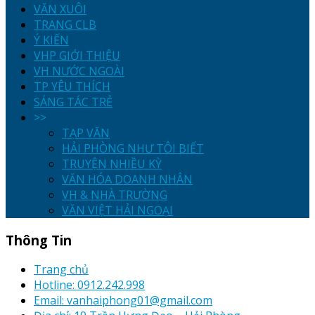
VĂN XUÔI
TRANG CLB
Ý KIẾN
VHP GIỚI THIỆU
VH NƯỚC NGOÀI
TP YÊU THÍCH
SÁNG TÁC TRẺ
>>
TẠP VĂN
HẢI PHÒNG NHƯ TÔI BIẾT
TRUYỆN NHIỀU KỲ
VĂN HÓA DOANH NHÂN
VH & NHÀ TRƯỜNG
VĂN VIỆT HẢI NGOẠI
Thông Tin
Trang chủ
Hotline: 0912.242.998
Email: vanhaiphong01@gmail.com