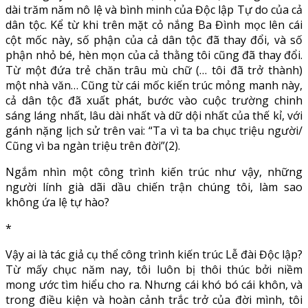
dài trăm năm nô lệ và bình minh của Độc lập Tự do của cả
dân tộc. Kể từ khi trên mặt cỏ nắng Ba Đình mọc lên cái
cột mốc này, số phận của cả dân tộc đã thay đổi, và số
phận nhỏ bé, hèn mọn của cả thằng tôi cũng đã thay đổi.
Từ một đứa trẻ chăn trâu mù chữ (… tôi đã trở thành)
một nhà văn… Cũng từ cái mốc kiến trúc mỏng manh này,
cả dân tộc đã xuất phát, bước vào cuộc trường chinh
sáng láng nhất, lâu dài nhất và dữ dội nhất của thế kỉ, với
gánh nặng lịch sử trên vai: “Ta vì ta ba chục triệu người/
Cũng vì ba ngàn triệu trên đời”(2).
Ngắm nhìn một công trình kiến trúc như vậy, những
người lính già dãi dầu chiến trận chúng tôi, làm sao
không ứa lệ tự hào?
*
Vậy ai là tác giả cụ thể công trình kiến trúc Lễ đài Độc lập?
Từ mấy chục năm nay, tôi luôn bị thôi thúc bởi niềm
mong ước tìm hiểu cho ra. Nhưng cái khó bó cái khôn, và
trong điều kiện và hoàn cảnh trắc trở của đời mình, tôi