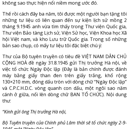
không sao thực hiện nổi niềm mong ước đó.
Thế rồi cách đây ba năm, tôi được một người bạn tặng tôi
những tư liệu có liên quan đến sự kiện lịch sử mồng 2
tháng 9.1945 anh vừa tìm thấy trong Thư viện Quốc gia,
Thư viện Bảo tàng Lịch sử, Viện Sử học, Viện Khoa học Xã
hội Việt nam, và kho Lưu trữ Quốc gia. Trong số những
bản sao chụp, có mấy tư liệu tôi đặc biệt chú ý:
Thư của Bộ tuyên truyền có tiêu đề VIỆT NAM DÂN CHỦ
CỘNG HOÀ đề ngày 31.8.1945 gửi Thị trưởng Hà nội, về
việc tổ chức Ngày Độc lập (Đây là bản chính được đánh
máy bằng giấy than đen trên giấy trắng, khổ rộng
130×210 mm, đóng dấu tròn với dòng chữ “Ngày Độc lập”
và C.P.C.H.D.C. vòng quanh con dấu, một ngôi sao năm
cánh ở giữa, nổi lên dòng chữ BAN TỔ CHỨC). Nội dung
thư:
“Kính gửi ông Thị trưởng Hà nội,
Bộ Tuyên truyền của Chính phủ Lâm thời sẽ tổ chức ngày 2-9-
1945 một “Ngày Độc lập”.