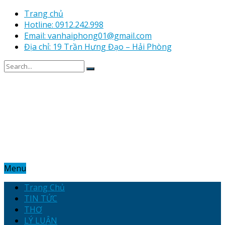
Trang chủ
Hotline: 0912.242.998
Email: vanhaiphong01@gmail.com
Địa chỉ: 19 Trần Hưng Đạo – Hải Phòng
Menu
Trang Chủ
TIN TỨC
THƠ
LÝ LUẬN