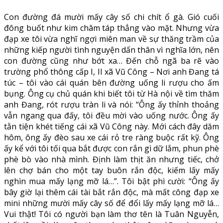
Con đường đá mười mấy cây số chi chít ổ gà. Gió cuối
đông buốt như kim châm táp thẳng vào mặt. Nhưng vừa
đạp xe tôi vừa nghĩ ngợi miên man về sự thăng trầm của
những kiếp người tình nguyện dấn thân vì nghĩa lớn, nên
con đường cũng như bớt xa… Đến chỗ ngã ba rẽ vào
trường phổ thông cấp I, II xã Vũ Công – Nơi anh Đang tá
túc – tôi vào cái quán bên đường uống li rượu cho ấm
bụng. Ông cụ chủ quán khi biết tôi từ Hà nội về tìm thăm
anh Đang, rót rượu tràn li và nói: “Ông ấy thỉnh thoảng
vẫn ngang qua đấy, tôi đều mời vào uống nước. Ông ấy
tằn tiện khét tiếng cái xã Vũ Công này. Mới cách đây dăm
hôm, ông ấy đèo sau xe cái rỏ tre ràng buộc rất kỹ. Ông
ấy kể với tôi tối qua bắt được con rắn gì dữ lắm, phun phè
phè bò vào nhà mình. Định làm thịt ăn nhưng tiếc, chở
lên chợ bán cho một tay buôn rắn độc, kiếm lấy mấy
nghìn mua mấy lạng mỡ lá…”. Tôi bật phì cười: “Ông ấy
bây giờ lại thêm cái tài bắt rắn độc, mà mất công đạp xe
mini những mười mấy cây số để đổi lấy mấy lạng mỡ lá…
Vui thật! Tôi có người bạn làm thơ tên là Tuân Nguyễn,