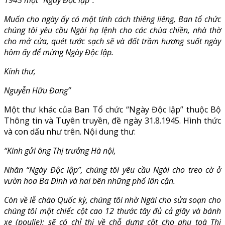
Muốn cho ngày ấy có một tính cách thiêng liêng, Ban tổ chức
chúng tôi yêu cầu Ngài hạ lệnh cho các chùa chiền, nhà thờ
cho mở cửa, quét tước sạch sẽ và đốt trầm hương suốt ngày
hôm ấy để mừng Ngày Độc lập.
Kính thư,
Nguyễn Hữu Đang”
Một thư khác của Ban Tổ chức “Ngày Độc lập” thuộc Bộ
Thông tin và Tuyên truyền, đề ngày 31.8.1945. Hình thức
và con dấu như trên. Nội dung thư:
“Kính gửi ông Thị trưởng Hà nội,
Nhân “Ngày Độc lập”, chúng tôi yêu cầu Ngài cho treo cờ ở
vườn hoa Ba Đình và hai bên những phố lân cận.
Còn về lễ chào Quốc kỳ, chúng tôi nhờ Ngài cho sửa soạn cho
chúng tôi một chiếc cột cao 12 thước tây đủ cả giây và bánh
xe (poulie); sẽ có chỉ thị về chỗ dựng cột cho phu toà Thị