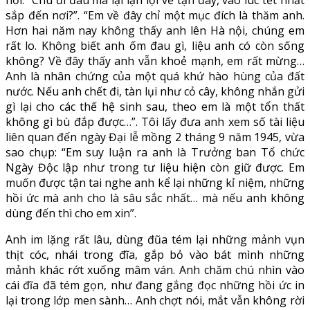
sắp đến nơi?”. “Em về đây chỉ một mục đích là thăm anh.
Hơn hai năm nay không thấy anh lên Hà nội, chúng em
rất lo. Không biết anh ốm đau gì, liệu anh có còn sống
không? Về đây thấy anh vẫn khoẻ mạnh, em rất mừng…
Anh là nhân chứng của một quá khứ hào hùng của đất
nước. Nếu anh chết đi, tàn lụi như cỏ cây, không nhắn gửi
gì lại cho các thế hệ sinh sau, theo em là một tổn thất
không gì bù đắp được…”. Tôi lấy đưa anh xem số tài liệu
liên quan đến ngày Đại lễ mồng 2 tháng 9 năm 1945, vừa
sao chụp: “Em suy luận ra anh là Trưởng ban Tổ chức
Ngày Độc lập như trong tư liệu hiện còn giữ được. Em
muốn được tận tai nghe anh kể lại những kỉ niệm, những
hồi ức mà anh cho là sâu sắc nhất… mà nếu anh không
dùng đến thì cho em xin”.
Anh im lặng rất lâu, dùng đũa tém lại những mảnh vụn
thịt cóc, nhái trong đĩa, gắp bỏ vào bát mình những
mảnh khác rớt xuống mâm ván. Anh chăm chú nhìn vào
cái đĩa đã tém gọn, như đang gắng đọc những hồi ức in
lại trong lớp men sành… Anh chợt nói, mắt vẫn không rời