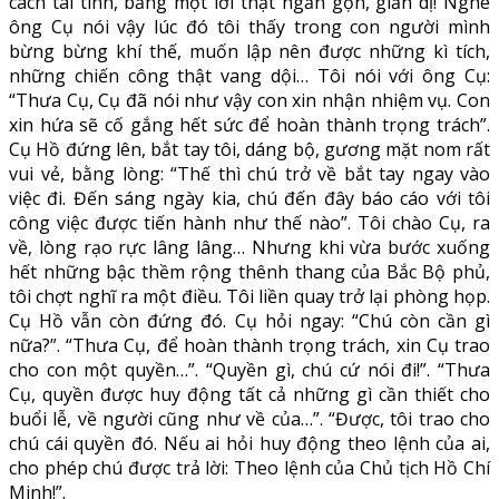
cách tài tình, bằng một lời thật ngắn gọn, giản dị! Nghe
ông Cụ nói vậy lúc đó tôi thấy trong con người mình
bừng bừng khí thế, muốn lập nên được những kì tích,
những chiến công thật vang dội… Tôi nói với ông Cụ:
“Thưa Cụ, Cụ đã nói như vậy con xin nhận nhiệm vụ. Con
xin hứa sẽ cố gắng hết sức để hoàn thành trọng trách”.
Cụ Hồ đứng lên, bắt tay tôi, dáng bộ, gương mặt nom rất
vui vẻ, bằng lòng: “Thế thì chú trở về bắt tay ngay vào
việc đi. Đến sáng ngày kia, chú đến đây báo cáo với tôi
công việc được tiến hành như thế nào”. Tôi chào Cụ, ra
về, lòng rạo rực lâng lâng… Nhưng khi vừa bước xuống
hết những bậc thềm rộng thênh thang của Bắc Bộ phủ,
tôi chợt nghĩ ra một điều. Tôi liền quay trở lại phòng họp.
Cụ Hồ vẫn còn đứng đó. Cụ hỏi ngay: “Chú còn cần gì
nữa?”. “Thưa Cụ, để hoàn thành trọng trách, xin Cụ trao
cho con một quyền…”. “Quyền gì, chú cứ nói đi!”. “Thưa
Cụ, quyền được huy động tất cả những gì cần thiết cho
buổi lễ, về người cũng như về của…”. “Được, tôi trao cho
chú cái quyền đó. Nếu ai hỏi huy động theo lệnh của ai,
cho phép chú được trả lời: Theo lệnh của Chủ tịch Hồ Chí
Minh!”.