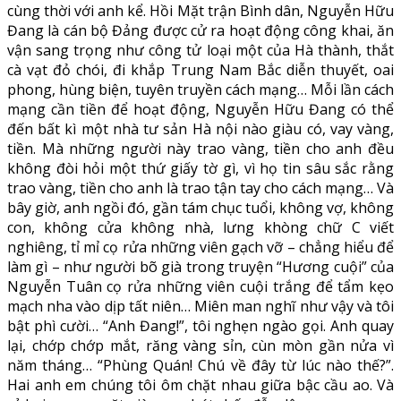
cùng thời với anh kể. Hồi Mặt trận Bình dân, Nguyễn Hữu
Đang là cán bộ Đảng được cử ra hoạt động công khai, ăn
vận sang trọng như công tử loại một của Hà thành, thắt
cà vạt đỏ chói, đi khắp Trung Nam Bắc diễn thuyết, oai
phong, hùng biện, tuyên truyền cách mạng… Mỗi lần cách
mạng cần tiền để hoạt động, Nguyễn Hữu Đang có thể
đến bất kì một nhà tư sản Hà nội nào giàu có, vay vàng,
tiền. Mà những người này trao vàng, tiền cho anh đều
không đòi hỏi một thứ giấy tờ gì, vì họ tin sâu sắc rằng
trao vàng, tiền cho anh là trao tận tay cho cách mạng… Và
bây giờ, anh ngồi đó, gần tám chục tuổi, không vợ, không
con, không cửa không nhà, lưng khòng chữ C viết
nghiêng, tỉ mỉ cọ rửa những viên gạch vỡ – chẳng hiểu để
làm gì – như người bõ già trong truyện “Hương cuội” của
Nguyễn Tuân cọ rửa những viên cuội trắng để tẩm kẹo
mạch nha vào dịp tất niên… Miên man nghĩ như vậy và tôi
bật phì cười… “Anh Đang!”, tôi nghẹn ngào gọi. Anh quay
lại, chớp chớp mắt, răng vàng sỉn, cùn mòn gần nửa vì
năm tháng… “Phùng Quán! Chú về đây từ lúc nào thế?”.
Hai anh em chúng tôi ôm chặt nhau giữa bậc cầu ao. Và