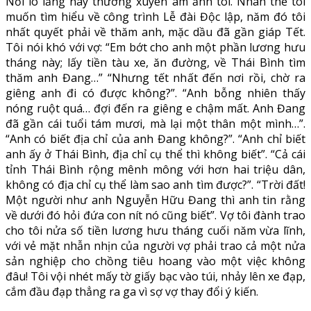
Nỗi lo lắng này thường xuyên ám ảnh tôi. Nhân thể tôi
muốn tìm hiểu về công trình Lễ đài Độc lập, năm đó tôi
nhất quyết phải về thăm anh, mặc dầu đã gần giáp Tết.
Tôi nói khó với vợ: “Em bớt cho anh một phần lương hưu
tháng này; lấy tiền tàu xe, ăn đường, về Thái Bình tìm
thăm anh Đang…” “Nhưng tết nhất đến nơi rồi, chờ ra
giêng anh đi có được không?”. “Anh bỗng nhiên thấy
nóng ruột quá… đợi đến ra giêng e chậm mất. Anh Đang
đã gần cái tuổi tám mươi, mà lại một thân một mình…”.
“Anh có biết địa chỉ của anh Đang không?”. “Anh chỉ biết
anh ấy ở Thái Bình, địa chỉ cụ thể thì không biết”. “Cả cái
tỉnh Thái Bình rộng mênh mông với hơn hai triệu dân,
không có địa chỉ cụ thể làm sao anh tìm được?”. “Trời đất!
Một người như anh Nguyễn Hữu Đang thì anh tin rằng
về dưới đó hỏi đứa con nít nó cũng biết”. Vợ tôi đành trao
cho tôi nửa số tiền lương hưu tháng cuối năm vừa lĩnh,
với vẻ mặt nhẫn nhịn của người vợ phải trao cả một nửa
sản nghiệp cho chồng tiêu hoang vào một việc không
đâu! Tôi vội nhét mấy tờ giấy bạc vào túi, nhảy lên xe đạp,
cắm đầu đạp thẳng ra ga vì sợ vợ thay đổi ý kiến.