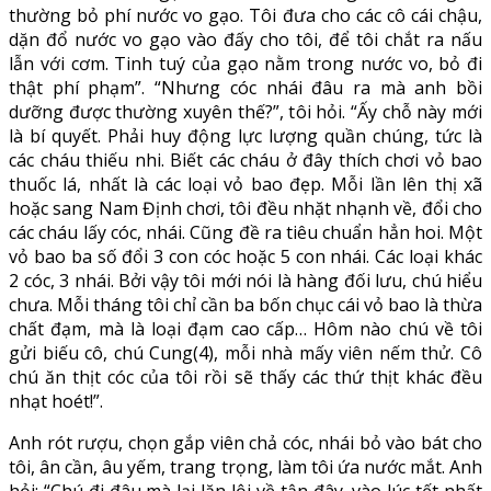
thường bỏ phí nước vo gạo. Tôi đưa cho các cô cái chậu,
dặn đổ nước vo gạo vào đấy cho tôi, để tôi chắt ra nấu
lẫn với cơm. Tinh tuý của gạo nằm trong nước vo, bỏ đi
thật phí phạm”. “Nhưng cóc nhái đâu ra mà anh bồi
dưỡng được thường xuyên thế?”, tôi hỏi. “Ấy chỗ này mới
là bí quyết. Phải huy động lực lượng quần chúng, tức là
các cháu thiếu nhi. Biết các cháu ở đây thích chơi vỏ bao
thuốc lá, nhất là các loại vỏ bao đẹp. Mỗi lần lên thị xã
hoặc sang Nam Định chơi, tôi đều nhặt nhạnh về, đổi cho
các cháu lấy cóc, nhái. Cũng đề ra tiêu chuẩn hẳn hoi. Một
vỏ bao ba số đổi 3 con cóc hoặc 5 con nhái. Các loại khác
2 cóc, 3 nhái. Bởi vậy tôi mới nói là hàng đối lưu, chú hiểu
chưa. Mỗi tháng tôi chỉ cần ba bốn chục cái vỏ bao là thừa
chất đạm, mà là loại đạm cao cấp… Hôm nào chú về tôi
gửi biếu cô, chú Cung(4), mỗi nhà mấy viên nếm thử. Cô
chú ăn thịt cóc của tôi rồi sẽ thấy các thứ thịt khác đều
nhạt hoét!”.
Anh rót rượu, chọn gắp viên chả cóc, nhái bỏ vào bát cho
tôi, ân cần, âu yếm, trang trọng, làm tôi ứa nước mắt. Anh
hỏi: “Chú đi đâu mà lại lặn lội về tận đây, vào lúc tết nhất