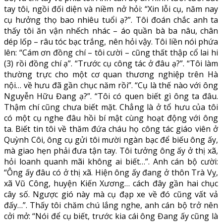
tay tôi, ngồi đối diện và niềm nở hỏi: “Xin lỗi cụ, năm nay
cụ hưởng thọ bao nhiêu tuổi ạ?”. Tôi đoán chắc anh ta
thấy tôi ăn vận nhếch nhác – áo quần bà ba nâu, chân
dép lốp – râu tóc bạc trắng, nên hỏi vậy. Tôi liền nói phứa
lên: “Cám ơn đồng chí – tôi cười – cũng thất thập cổ lai hi
(3) rồi đồng chí ạ”. “Trước cụ công tác ở đâu ạ?”. “Tôi làm
thường trực cho một cơ quan thương nghiệp trên Hà
nội… về hưu đã gần chục năm rồi”. “Cụ là thế nào với ông
Nguyễn Hữu Đang ạ?”. “Tôi có quen biết gì ông ta đâu.
Thậm chí cũng chưa biết mặt. Chẳng là ở tổ hưu của tôi
có một cụ nghe đâu hồi bí mật cùng hoạt động với ông
ta. Biết tin tôi về thăm đứa cháu họ công tác giáo viên ở
Quỳnh Côi, ông cụ gửi tôi mười ngàn bạc để biếu ông ấy,
mà giao hẹn phải đưa tận tay. Tôi tưởng ông ấy ở thị xã,
hỏi loanh quanh mãi không ai biết…”. Anh cán bộ cười:
“Ông ấy đâu có ở thị xã. Hiện ông ấy đang ở thôn Trà Vỵ,
xã Vũ Công, huyện Kiến Xương… cách đây gần hai chục
cây số. Ngược gió này mà cụ đạp xe về đó cũng vất vả
đấy…”. Thấy tôi chăm chú lắng nghe, anh cán bộ trở nên
cởi mở: “Nói để cụ biết, trước kia cái ông Đang ấy cũng là