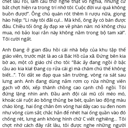
chết lâu rồi, làm câu thơ nghe thật vô nghĩa, nhưng cứ
bất chợt hiện ra trong trí nhớ tôi: Cuộc đời vui quá không
buồn được!”. Ông chủ quán rót thêm li rượu nữa, giọng
hào hiệp: “Li này tôi đãi cụ!… Mà khổ, ông ấy có bán được
đâu. Chiều tối ông ấy đạp xe về phàn nàn: nó không chịu
mua, nó bảo loại rắn này không nằm trong bộ tam xà!”.
Tôi cười ngất.
Anh Đang ở gian đầu hồi cái nhà bếp của khu tập thể
giáo viên, trước mặt là ao cá Bác Hồ của xã. Đứng bên kia
bờ ao, một cô giáo chỉ cho tôi: “Bác ấy đang ngồi ở bậc
cầu ao kia kìa! Đang cọ rửa cái gì mà chăm chú thế không
biết…”. Tôi dắt xe đạp qua sân trường, vòng ra sát sau
lưng anh. Anh đang dùng nắm rơm cọ rửa những viên
gạch vỡ đôi, xếp thành chồng cao cạnh chỗ ngồi. Tôi
đứng lặng nhìn anh. Đầu anh đội cái mũ cối méo mó,
khoác cái ruột áo bông thủng be bét, quần lao động màu
cháo lòng, hai ống chân ôm vòng hai dây cao su đen nom
như vòng cùm sắt; chắc hẳn để nhét hai ống quần vào đó
chống rét, lưng anh khòng hình chữ C viết nghiêng… Tôi
chợt nhớ cách đây rất lâu, tôi được nghe những người