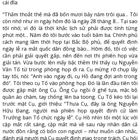
cái đĩa:
“Thấm thoắt thế mà đã bốn mươi bảy năm trôi qua… Tôi
còn nhớ như in ngày hôm đó là ngày 28 tháng 8… Tại sao
tôi nhớ, vì đó là thời khắc lịch sử phải được tính từng
phút một… Năm đó tôi bước vào tuổi băm ba. Chính phủ
cách mạng lâm thời họp tại Bắc Bộ phủ, để quyết định
ngày lễ ra mắt quốc dân đồng bào… Hôm đó, tôi có việc
cần phải giải quyết gấp, nên đến nơi thì phiên họp vừa
giải tán. Vừa bước lên mấy bậc thềm thì thấy cụ Nguyễn
Văn Tố từ trong phòng họp đi ra. Cụ mừng rỡ chụp lấy
tay tôi, nói: “Anh vào ngay đi, cụ Hồ đang đợi anh trong
đó”. Tôi theo cụ Tố vào phòng họp. Đó là lần đầu tiên tôi
được gặp mặt ông Cụ. Ông Cụ ngồi ở ghế tựa, mặc bộ
quần áo chàm, tay chống lên ba toong. Cụ Tố kéo tôi lại
trước mặt Cụ, giới thiệu: “Thưa Cụ, đây là ông Nguyễn
Hữu Đang, người mà phiên họp quyết định cử làm
Trưởng ban Tổ chức ngày lễ”. Cụ Hồ nhìn tôi một lúc với
cặp mắt rất sáng, cặp mắt mà về sau này nhân dân cả
nước đồn rằng có bốn con ngươi – như muốn cân nhắc,
đánh giá người mà Cụ quyết định giao trọng trách. Cụ hỏi