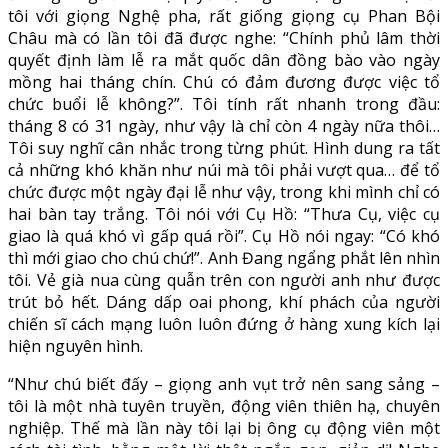
tôi với giọng Nghệ pha, rất giống giọng cụ Phan Bội
Châu mà có lần tôi đã được nghe: “Chính phủ lâm thời
quyết định làm lễ ra mắt quốc dân đồng bào vào ngày
mồng hai tháng chín. Chú có đảm đương được việc tổ
chức buổi lễ không?”. Tôi tính rất nhanh trong đầu:
tháng 8 có 31 ngày, như vậy là chỉ còn 4 ngày nữa thôi…
Tôi suy nghĩ cân nhắc trong từng phút. Hình dung ra tất
cả những khó khăn như núi mà tôi phải vượt qua… để tổ
chức được một ngày đại lễ như vậy, trong khi mình chỉ có
hai bàn tay trắng. Tôi nói với Cụ Hồ: “Thưa Cụ, việc cụ
giao là quá khó vì gấp quá rồi”. Cụ Hồ nói ngay: “Có khó
thì mới giao cho chú chứ!”. Anh Đang ngẩng phắt lên nhìn
tôi. Vẻ già nua cùng quẫn trên con người anh như được
trút bỏ hết. Dáng dấp oai phong, khí phách của người
chiến sĩ cách mạng luôn luôn đứng ở hàng xung kích lại
hiện nguyên hình.
“Như chú biết đấy – giọng anh vụt trở nên sang sảng –
tôi là một nhà tuyên truyền, động viên thiên hạ, chuyên
nghiệp. Thế mà lần này tôi lại bị ông cụ động viên một