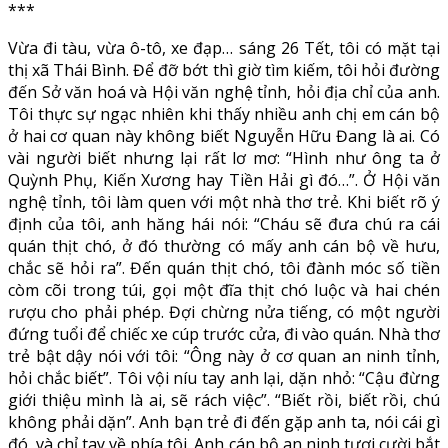
***
Vừa đi tàu, vừa ô-tô, xe đạp… sáng 26 Tết, tôi có mặt tại
thị xã Thái Bình. Để đỡ bớt thì giờ tìm kiếm, tôi hỏi đường
đến Sở văn hoá và Hội văn nghệ tỉnh, hỏi địa chỉ của anh.
Tôi thực sự ngạc nhiên khi thấy nhiều anh chị em cán bộ
ở hai cơ quan này không biết Nguyễn Hữu Đang là ai. Có
vài người biết nhưng lại rất lơ mơ: “Hình như ông ta ở
Quỳnh Phụ, Kiến Xương hay Tiền Hải gì đó…”. Ở Hội văn
nghệ tỉnh, tôi làm quen với một nhà thơ trẻ. Khi biết rõ ý
định của tôi, anh hăng hái nói: “Cháu sẽ đưa chú ra cái
quán thịt chó, ở đó thường có mấy anh cán bộ về hưu,
chắc sẽ hỏi ra”. Đến quán thịt chó, tôi đành móc số tiền
còm cõi trong túi, gọi một đĩa thịt chó luộc và hai chén
rượu cho phải phép. Đợi chừng nửa tiếng, có một người
đứng tuổi để chiếc xe cúp trước cửa, đi vào quán. Nhà thơ
trẻ bật dậy nói với tôi: “Ông này ở cơ quan an ninh tỉnh,
hỏi chắc biết”. Tôi vội níu tay anh lại, dặn nhỏ: “Cậu đừng
giới thiệu mình là ai, sẽ rách việc”. “Biết rồi, biết rồi, chú
không phải dặn”. Anh bạn trẻ đi đến gặp anh ta, nói cái gì
đó, và chỉ tay về phía tôi. Anh cán bộ an ninh tươi cười bắt