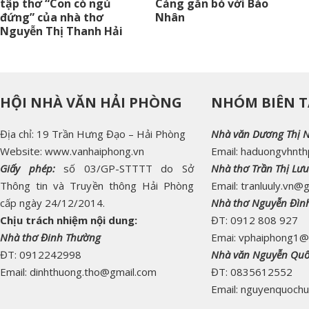
tập thơ “Con cò ngủ
Cảng gắn bó với Báo
đứng” của nhà thơ
Nhân
Nguyễn Thị Thanh Hải
HỘI NHÀ VĂN HẢI PHÒNG
NHÓM BIÊN T
Địa chỉ: 19 Trần Hưng Đạo – Hải Phòng
Nhà văn Dương Thị 
Website: www.vanhaiphong.vn
Email: haduongvhnt
Giấy phép:
số 03/GP-STTTT do Sở
Nhà thơ Trần Thị Lưu
Thông tin và Truyền thông Hải Phòng
Email: tranluuly.vn@
cấp ngày 24/12/2014.
Nhà thơ Nguyễn Đìn
Chịu trách nhiệm nội dung:
ĐT: 0912 808 927
Nhà thơ Đinh Thường
Emai: vphaiphong1@
ĐT: 0912242998
Nhà văn Nguyễn Qu
Email: dinhthuong.tho@gmail.com
ĐT: 0835612552
Email: nguyenquoch