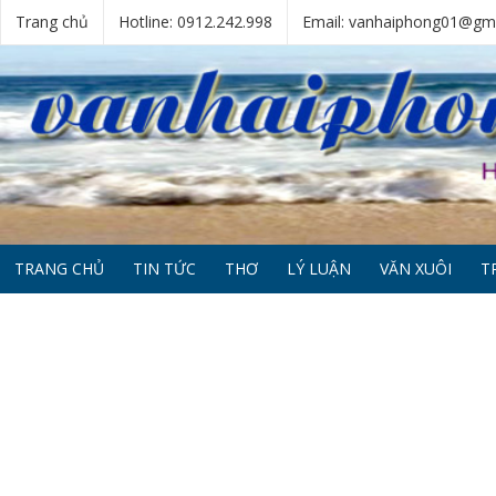
Trang chủ
Hotline: 0912.242.998
Email: vanhaiphong01@gm
TRANG CHỦ
TIN TỨC
THƠ
LÝ LUẬN
VĂN XUÔI
T