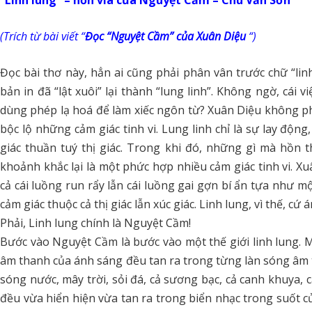
(Trích từ bài viết “
Đọc “Nguyệt Cầm” của Xuân Diệu
“)
Đọc bài thơ này, hẳn ai cũng phải phân vân trước chữ “linh
bản in đã “lật xuôi” lại thành “lung linh”. Không ngờ, cái v
dùng phép lạ hoá để làm xiếc ngôn từ? Xuân Diệu không ph
bộc lộ những cảm giác tinh vi. Lung linh chỉ là sự lay độ
giác thuần tuý thị giác. Trong khi đó, những gì mà hồ
khoảnh khắc lại là một phức hợp nhiều cảm giác tinh vi. 
cả cái luồng run rẩy lẫn cái luồng gai gợn bí ẩn tựa như 
cảm giác thuộc cả thị giác lẫn xúc giác. Linh lung, vì thế, cứ 
Phải, Linh lung chính là Nguyệt Cầm!
Bước vào Nguyệt Cầm là bước vào một thế giới linh lung. 
âm thanh của ánh sáng đều tan ra trong từng làn sóng âm tê b
sóng nước, mây trời, sỏi đá, cả sương bạc, cả canh khuya,
đều vừa hiển hiện vừa tan ra trong biển nhạc trong suốt