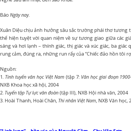
Báo
Ngày nay
.
Xuân Diệu chịu ảnh hưởng sâu sắc trường phái thơ tương tr
thể hiện tuyệt vời quan niệm về sự tương giao giữa các gi
sáng và hơi lạnh – thính giác, thị giác và xúc giác, ba gi
rung cảm, đúng ra, những run rẩy của “Chiếc đảo hồn tôi rợ
Nguồn:
1.
Tinh tuyển văn học Việt Nam
(tập 7:
Văn học giai đoạn 1900
NXB Khoa học xã hội, 2004
2.
Tuyển tập Tự lực văn đoàn
(tập III), NXB Hội nhà văn, 2004
3. Hoài Thanh, Hoài Chân,
Thi nhân Việt Nam
, NXB Văn học, 
“Linh lung” – hồn vía của Nguyệt Cầm – Chu Văn Sơn