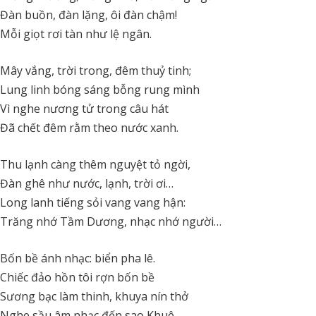
Đàn buồn, đàn lặng, ôi đàn chậm!
Mỗi giọt rơi tàn như lệ ngân.
Mây vắng, trời trong, đêm thuỷ tinh;
Lung linh bóng sáng bỗng rung mình
Vì nghe nương tử trong câu hát
Đã chết đêm rằm theo nước xanh.
Thu lạnh càng thêm nguyệt tỏ ngời,
Đàn ghê như nước, lạnh, trời ơi…
Long lanh tiếng sỏi vang vang hận:
Trăng nhớ Tầm Dương, nhạc nhớ người…
Bốn bề ánh nhạc: biển pha lê.
Chiếc đảo hồn tôi rợn bốn bề
Sương bạc làm thinh, khuya nín thở
Nghe sầu âm nhạc đến sao Khuê.