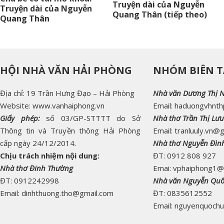
Truyện dài của Nguyễn
Truyện dài của Nguyễn
Quang Thân (tiếp theo)
Quang Thân
HỘI NHÀ VĂN HẢI PHÒNG
NHÓM BIÊN T
Địa chỉ: 19 Trần Hưng Đạo – Hải Phòng
Nhà văn Dương Thị 
Website: www.vanhaiphong.vn
Email: haduongvhnt
Giấy phép:
số 03/GP-STTTT do Sở
Nhà thơ Trần Thị Lưu
Thông tin và Truyền thông Hải Phòng
Email: tranluuly.vn@
cấp ngày 24/12/2014.
Nhà thơ Nguyễn Đìn
Chịu trách nhiệm nội dung:
ĐT: 0912 808 927
Nhà thơ Đinh Thường
Emai: vphaiphong1@
ĐT: 0912242998
Nhà văn Nguyễn Qu
Email: dinhthuong.tho@gmail.com
ĐT: 0835612552
Email: nguyenquoch