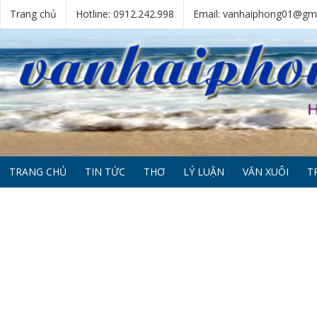
Trang chủ
Hotline: 0912.242.998
Email: vanhaiphong01@gm
TRANG CHỦ
TIN TỨC
THƠ
LÝ LUẬN
VĂN XUÔI
T