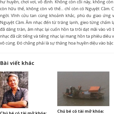
hư huyền, chơi vơi, vô định. Không còn cõi này, không còn
còn hữu thể, không còn vô thể… chỉ còn có Nguyệt Cầm. 
ngời. Vĩnh cửu tan cùng khoảnh khắc, phù du giao ứng 
Nguyệt Cầm. Âm nhạc đến từ trăng lạnh, gieo từng chấm lạn
đã dâng tràn, âm nhạc lại cuốn hồn ta trôi dạt mãi vào vô
nhạc đã cất tiếng và tiếng nhạc lại mang hồn ta phiêu diêu v
vô cùng. Đó chẳng phải là sự thăng hoa huyền diệu vào bậc
Bài viết khác
Chú bé có tài mở khóa:
Chú bé có tài mở khóa: