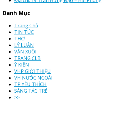
Địa chỉ: 19 Trần Hưng Đạo – Hải Phòng
Danh Mục
Trang Chủ
TIN TỨC
THƠ
LÝ LUẬN
VĂN XUÔI
TRANG CLB
Ý KIẾN
VHP GIỚI THIỆU
VH NƯỚC NGOÀI
TP YÊU THÍCH
SÁNG TÁC TRẺ
>>