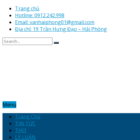
Trang chủ
Hotline: 0912.242.998
Email: vanhaiphong01@gmail.com
Địa chỉ: 19 Trần Hưng Đạo – Hải Phòng
Menu
Trang Chủ
TIN TỨC
THƠ
LÝ LUẬN