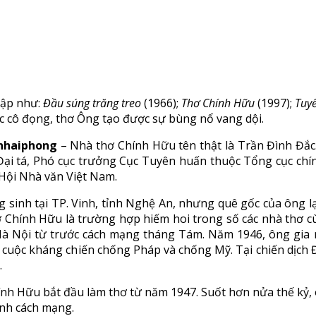
 tập như:
Đầu súng trăng treo
(1966);
Thơ Chính Hữu
(1997);
Tuy
c cô đọng, thơ Ông tạo được sự bùng nổ vang dội.
nhaiphong
– Nhà thơ Chính Hữu tên thật là Trần Đình Đắc
Đại tá, Phó cục trưởng Cục Tuyên huấn thuộc Tổng cục chí
Hội Nhà văn Việt Nam.
 sinh tại TP. Vinh, tỉnh Nghệ An, nhưng quê gốc của ông lạ
 Chính Hữu là trường hợp hiếm hoi trong số các nhà thơ cùn
Hà Nội từ trước cách mạng tháng Tám. Năm 1946, ông gia
 cuộc kháng chiến chống Pháp và chống Mỹ. Tại chiến dịch Đ
.
nh Hữu bắt đầu làm thơ từ năm 1947. Suốt hơn nửa thế kỷ, ô
anh cách mạng.