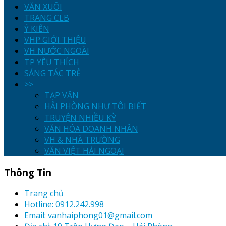
VĂN XUÔI
TRANG CLB
Ý KIẾN
VHP GIỚI THIỆU
VH NƯỚC NGOÀI
TP YÊU THÍCH
SÁNG TÁC TRẺ
>>
TẠP VĂN
HẢI PHÒNG NHƯ TÔI BIẾT
TRUYỆN NHIỀU KỲ
VĂN HÓA DOANH NHÂN
VH & NHÀ TRƯỜNG
VĂN VIỆT HẢI NGOẠI
Thông Tin
Trang chủ
Hotline: 0912.242.998
Email: vanhaiphong01@gmail.com