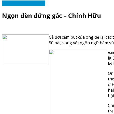
TÁC PHẨM YÊU THÍCH
Ngọn đèn đứng gác – Chính Hữu
Cả đời cầm bút của ông để lại các
50 bài, song với ngôn ngữ hàm sú
va
là 
ký 
Ông
thơ
ở 
hai
hội
Chí
tr