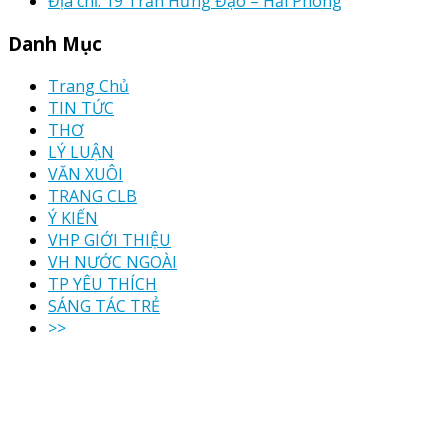
Địa chỉ: 19 Trần Hưng Đạo – Hải Phòng
Danh Mục
Trang Chủ
TIN TỨC
THƠ
LÝ LUẬN
VĂN XUÔI
TRANG CLB
Ý KIẾN
VHP GIỚI THIỆU
VH NƯỚC NGOÀI
TP YÊU THÍCH
SÁNG TÁC TRẺ
>>