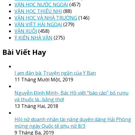
VĂN HỌC NƯỚC NGOÀI
(457)
VĂN HỌC THIẾU NHI
(88)
VĂN HỌC VÀ NHÀ TRƯỜNG
(146)
VĂN VIỆT HẢI NGOẠI
(279)
VĂN XUÔI
(458)
Ý KIẾN NHÀ VĂN
(275)
Bài Viết Hay
I am đàn bà: Truyện ngắn của Y Ban
11 Tháng Mười Một, 2019
Nguyễn Đình Minh- Bác Hồ viết “báo cáo” bỏ rượu
và thuốc lá…bằng thơ!
13 Tháng Hai, 2018
Hội nữ doanh nhân tài năng duyên dáng Hải Phòng
mừng ngày Quốc tế phụ nữ 8/3
9 Tháng Ba, 2019