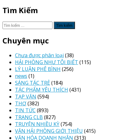
Tìm Kiếm
Tìm
kiếm
cho:
Chuyên mục
Chưa được phân loại
(38)
HẢI PHÒNG NHƯ TÔI BIẾT
(115)
LÝ LUẬN PHÊ BÌNH
(256)
news
(1)
SÁNG TÁC TRẺ
(184)
TÁC PHẨM YÊU THÍCH
(431)
TẠP VĂN
(594)
THƠ
(382)
TIN TỨC
(893)
TRANG CLB
(827)
TRUYỆN NHIỀU KỲ
(754)
VĂN HẢI PHÒNG GIỚI THIỆU
(415)
VĂN HÓA DOANH NHÂN
(313)