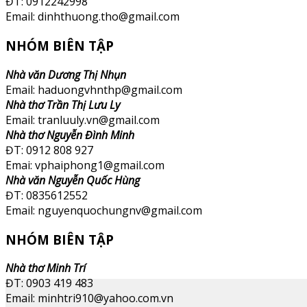
ĐT: 0912242998
Email: dinhthuong.tho@gmail.com
NHÓM BIÊN TẬP
Nhà văn Dương Thị Nhụn
Email: haduongvhnthp@gmail.com
Nhà thơ Trần Thị Lưu Ly
Email: tranluuly.vn@gmail.com
Nhà thơ Nguyễn Đình Minh
ĐT: 0912 808 927
Emai: vphaiphong1@gmail.com
Nhà văn Nguyễn Quốc Hùng
ĐT: 0835612552
Email: nguyenquochungnv@gmail.com
NHÓM BIÊN TẬP
Nhà thơ Minh Trí
ĐT: 0903 419 483
Email: minhtri910@yahoo.com.vn