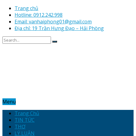
Trang chủ
Hotline: 0912.242.998
Email: vanhaiphong01@gmail.com
Địa chỉ: 19 Trần Hưng Đạo – Hải Phòng
Menu
Trang Chủ
TIN TỨC
THƠ
LÝ LUẬN