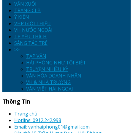
VĂN XUÔI
TRANG CLB
Ý KIẾN
VHP GIỚI THIỆU
VH NƯỚC NGOÀI
TP YÊU THÍCH
SÁNG TÁC TRẺ
>>
TẠP VĂN
HẢI PHÒNG NHƯ TÔI BIẾT
TRUYỆN NHIỀU KỲ
VĂN HÓA DOANH NHÂN
VH & NHÀ TRƯỜNG
VĂN VIỆT HẢI NGOẠI
Thông Tin
Trang chủ
Hotline: 0912.242.998
Email: vanhaiphong01@gmail.com