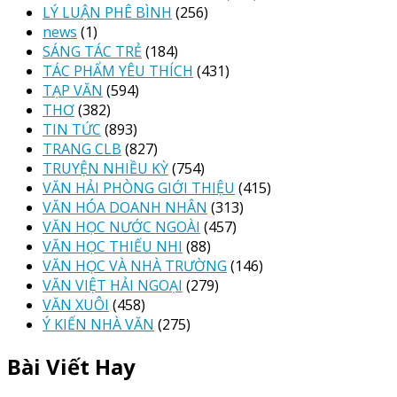
LÝ LUẬN PHÊ BÌNH
(256)
news
(1)
SÁNG TÁC TRẺ
(184)
TÁC PHẨM YÊU THÍCH
(431)
TẠP VĂN
(594)
THƠ
(382)
TIN TỨC
(893)
TRANG CLB
(827)
TRUYỆN NHIỀU KỲ
(754)
VĂN HẢI PHÒNG GIỚI THIỆU
(415)
VĂN HÓA DOANH NHÂN
(313)
VĂN HỌC NƯỚC NGOÀI
(457)
VĂN HỌC THIẾU NHI
(88)
VĂN HỌC VÀ NHÀ TRƯỜNG
(146)
VĂN VIỆT HẢI NGOẠI
(279)
VĂN XUÔI
(458)
Ý KIẾN NHÀ VĂN
(275)
Bài Viết Hay