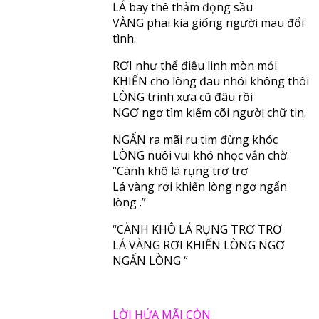
LÁ bay thê thảm đọng sầu
VÀNG phai kia giống người mau đổi
tình.
RƠI như thể điêu linh mòn mỏi
KHIẾN cho lòng đau nhói không thôi
LÒNG trinh xưa cũ đâu rồi
NGƠ ngơ tìm kiếm cõi người chữ tin.
NGẨN ra mãi ru tim đừng khóc
LÒNG nuôi vui khó nhọc vẫn chờ.
“Cành khô lá rụng trơ trơ
Lá vàng rơi khiến lòng ngơ ngẩn
lòng .”
“CÀNH KHÔ LÁ RỤNG TRƠ TRƠ
LÁ VÀNG RƠI KHIẾN LÒNG NGƠ
NGẨN LÒNG “
LỜI HỨA MÃI CÒN