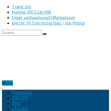
Trang chủ
Hotline: 0912.242.998
Email: vanhaiphong01@gmail.com
Địa chỉ: 19 Trần Hưng Đạo – Hải Phòng
Menu
Trang Chủ
TIN TỨC
THƠ
LÝ LUẬN