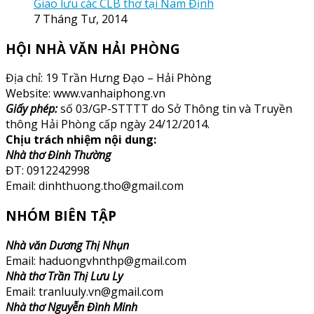
Giao lưu các CLB thơ tại Nam Định
7 Tháng Tư, 2014
HỘI NHÀ VĂN HẢI PHÒNG
Địa chỉ: 19 Trần Hưng Đạo – Hải Phòng
Website: www.vanhaiphong.vn
Giấy phép:
số 03/GP-STTTT do Sở Thông tin và Truyền
thông Hải Phòng cấp ngày 24/12/2014.
Chịu trách nhiệm nội dung:
Nhà thơ Đinh Thường
ĐT: 0912242998
Email: dinhthuong.tho@gmail.com
NHÓM BIÊN TẬP
Nhà văn Dương Thị Nhụn
Email: haduongvhnthp@gmail.com
Nhà thơ Trần Thị Lưu Ly
Email: tranluuly.vn@gmail.com
Nhà thơ Nguyễn Đình Minh