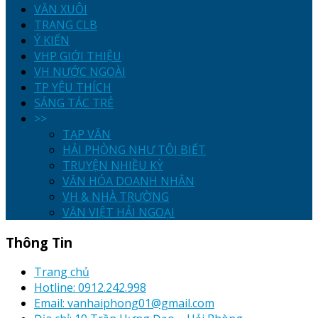
VĂN XUÔI
TRANG CLB
Ý KIẾN
VHP GIỚI THIỆU
VH NƯỚC NGOÀI
TP YÊU THÍCH
SÁNG TÁC TRẺ
>>
TẠP VĂN
HẢI PHÒNG NHƯ TÔI BIẾT
TRUYỆN NHIỀU KỲ
VĂN HÓA DOANH NHÂN
VH & NHÀ TRƯỜNG
VĂN VIỆT HẢI NGOẠI
Thông Tin
Trang chủ
Hotline: 0912.242.998
Email: vanhaiphong01@gmail.com