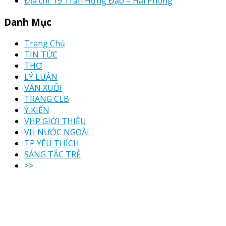
Địa chỉ: 19 Trần Hưng Đạo – Hải Phòng
Danh Mục
Trang Chủ
TIN TỨC
THƠ
LÝ LUẬN
VĂN XUÔI
TRANG CLB
Ý KIẾN
VHP GIỚI THIỆU
VH NƯỚC NGOÀI
TP YÊU THÍCH
SÁNG TÁC TRẺ
>>