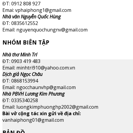
ĐT: 0912 808 927
Emai: vphaiphong1@gmail.com
Nhà văn Nguyễn Quốc Hùng
ĐT: 0835612552
Email: nguyenquochungnv@gmail.com
NHÓM BIÊN TẬP
Nhà thơ Minh Trí
ĐT: 0903 419 483
Email: minhtri910@yahoo.com.vn
Dịch giả Ngọc Châu
ĐT: 0868153994
Email: ngocchaunvhp@gmail.com
Nhà PBVH Lương Kim Phương
ĐT: 0335340258
Email: luongkimphuonghp2002@gmail.com
Bài vở cộng tác xin gửi về địa chỉ:
vanhaiphong01@gmail.com
BẢN ĐỒ